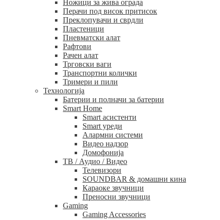
Ножици за жива ограда
Перачи под висок притисок
Преклопувачи и сврдли
Пластеници
Пневматски алат
Рафтови
Рачен алат
Трговски ваги
Транспортни колички
Тримери и пили
Технологија
Батерии и полначи за батерии
Smart Home
Smart асистенти
Smart уреди
Алармни системи
Видео надзор
Домофонија
ТВ / Аудио / Видео
Телевизори
SOUNDBAR & домашни кина
Караоке звучници
Преносни звучници
Gaming
Gaming Accessories