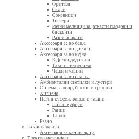
Фритези
Скари
Соковници
Тостери
Рачни мелници за јаткасти плодови и
бисквити
Разни апарати
Аксесоари за во бања
Аксесоари за во дневна
Аксесоари за во кујна
Кујнски додатоци
Тави и тенџериња
Чаши и чинии
Аксесоари за во спална
Амбиентални светилки и лустери
Опрема за двор, балкон и градина
Хигиена
Патни куфери, ранци и ташни
Патни куфери
Ранци
Ташни
Разно
За канцеларија
Аксесоари за канцеларија
Електро материјали