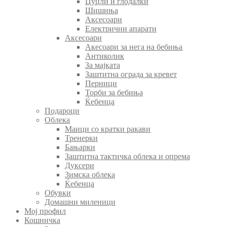
Цуцли и глодалки
Шишиња
Аксесоари
Електрични апарати
Аксесоари
Акесоари за нега на бебиња
Антиколик
За мајката
Заштитна ограда за кревет
Перници
Торби за бебиња
Ќебенца
Подароци
Облека
Маици со кратки ракави
Тренерки
Бањарки
Заштитна тактичка облека и опрема
Дуксери
Зимска облека
Ќебенца
Обувки
Домашни миленици
Мој профил
Кошничка