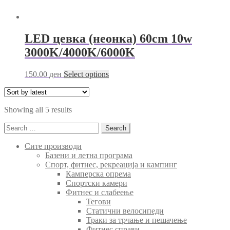
LED цевка (неонка) 60cm 10w
3000K/4000K/6000K
This
150.00
ден
Select options
product
has
multiple
Sorted
Showing all 5 results
variants.
by
The
Search
latest
options
for:
may
Сите производи
be
Базени и летна програма
chosen
Спорт, фитнес, рекреација и кампинг
on
Камперска опрема
the
Спортски камери
product
Фитнес и слабеење
page
Тегови
Статични велосипеди
Траки за трчање и пешачење
Фитнес справи