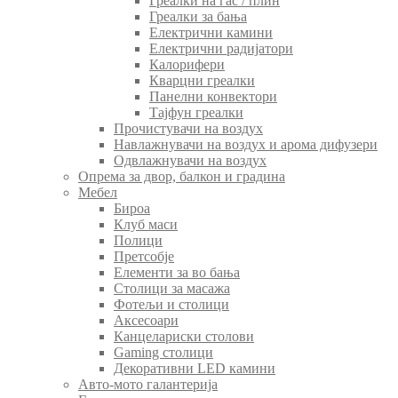
Греалки на гас / плин
Греалки за бања
Електрични камини
Електрични радијатори
Калорифери
Кварцни греалки
Панелни конвектори
Тајфун греалки
Прочистувачи на воздух
Навлажнувачи на воздух и арома дифузери
Одвлажнувачи на воздух
Опрема за двор, балкон и градина
Мебел
Бироа
Клуб маси
Полици
Претсобје
Елементи за во бања
Столици за масажа
Фотељи и столици
Аксесоари
Канцелариски столови
Gaming столици
Декоративни LED камини
Авто-мото галантерија