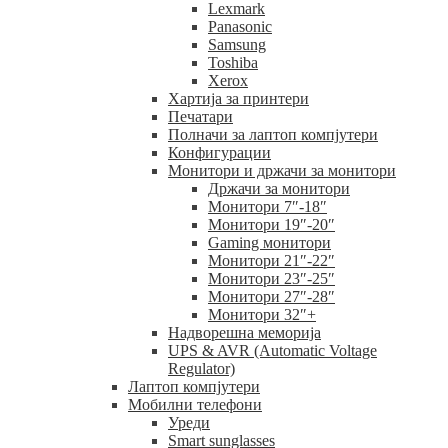
Lexmark
Panasonic
Samsung
Toshiba
Xerox
Хартија за принтери
Печатари
Полначи за лаптоп компјутери
Конфигурации
Монитори и држачи за монитори
Држачи за монитори
Монитори 7″-18″
Монитори 19″-20″
Gaming монитори
Монитори 21″-22″
Монитори 23″-25″
Монитори 27″-28″
Монитори 32″+
Надворешна меморија
UPS & AVR (Automatic Voltage
Regulator)
Лаптоп компјутери
Мобилни телефони
Уреди
Smart sunglasses