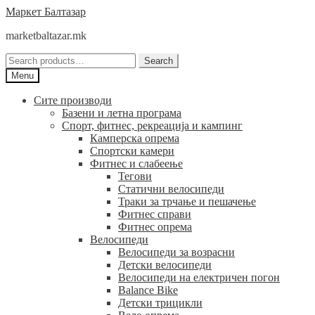
Skip
Skip
Маркет Балтазар
to
to
marketbaltazar.mk
navigation
content
Search
Search
for:
Menu
Сите производи
Базени и летна програма
Спорт, фитнес, рекреација и кампинг
Камперска опрема
Спортски камери
Фитнес и слабеење
Тегови
Статични велосипеди
Траки за трчање и пешачење
Фитнес справи
Фитнес опрема
Велосипеди
Велосипеди за возрасни
Детски велосипеди
Велосипеди на електричен погон
Balance Bike
Детски трицикли