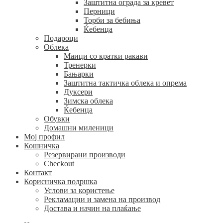
Заштитна ограда за кревет
Перници
Торби за бебиња
Ќебенца
Подароци
Облека
Маици со кратки ракави
Тренерки
Бањарки
Заштитна тактичка облека и опрема
Дуксери
Зимска облека
Ќебенца
Обувки
Домашни миленици
Мој профил
Кошничка
Резервирани производи
Checkout
Контакт
Корисничка подршка
Услови за користење
Рекламации и замена на производ
Достава и начин на плаќање