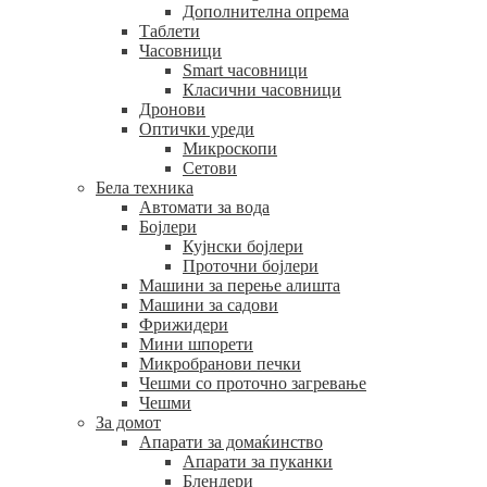
Дополнителна опрема
Таблети
Часовници
Smart часовници
Класични часовници
Дронови
Оптички уреди
Микроскопи
Сетови
Бела техника
Автомати за вода
Бојлери
Кујнски бојлери
Проточни бојлери
Машини за перење алишта
Машини за садови
Фрижидери
Мини шпорети
Микробранови печки
Чешми со проточно загревање
Чешми
За домот
Апарати за домаќинство
Апарати за пуканки
Блендери