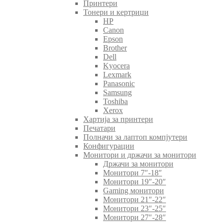
Принтери
Тонери и кертриџи
HP
Canon
Epson
Brother
Dell
Kyocera
Lexmark
Panasonic
Samsung
Toshiba
Xerox
Хартија за принтери
Печатари
Полначи за лаптоп компјутери
Конфигурации
Монитори и држачи за монитори
Држачи за монитори
Монитори 7″-18″
Монитори 19″-20″
Gaming монитори
Монитори 21″-22″
Монитори 23″-25″
Монитори 27″-28″