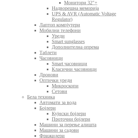
Монитори 32″+
Надворешна меморија
UPS & AVR (Automatic Voltage
Regulator)
Лаптоп компјутери
Мобилни телефони
Уреди
Smart sunglasses
Дополнителна опрема
Таблети
Часовници
Smart часовници
Класични часовници
Дронови
Оптички уреди
Микроскопи
Сетови
Бела техника
Автомати за вода
Бојлери
Кујнски бојлери
Проточни бојлери
Машини за перење алишта
Машини за садови
Фрижидери