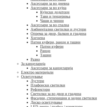
Аксесоари за во дневна
Аксесоари за во кујна
Кујнски додатоци
Тави и тенџериња
Чаши и чинии
Аксесоари за во спална
Амбиентални светилки и лустери
Опрема за двор, балкон и градина
Хигиена
Патни куфери, ранци и ташни
Патни куфери
Ранци
Ташни
Разно
За канцеларија
Аксесоари за канцеларија
Електро материјали
Осветлување
Лустери
Плафонски светилки
Рефлектори
Светилки за во двор и градина
Фасадни, степенишни и ѕидни светилки
Диско осветлување
LED ленти / трафоа / конектори