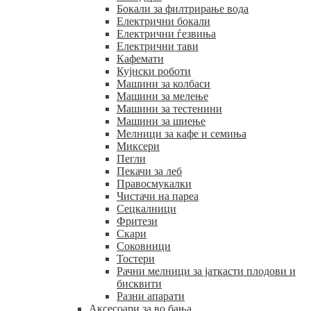
Бокали за филтрирање вода
Електрични бокали
Електрични ѓезвиња
Електрични тави
Кафемати
Кујнски роботи
Машини за колбаси
Машини за мелење
Машини за тестенини
Машини за шиење
Мелници за кафе и семиња
Миксери
Пегли
Пекачи за леб
Правосмукалки
Чистачи на пареа
Сецкалници
Фритези
Скари
Соковници
Тостери
Рачни мелници за јаткасти плодови и
бисквити
Разни апарати
Аксесоари за во бања