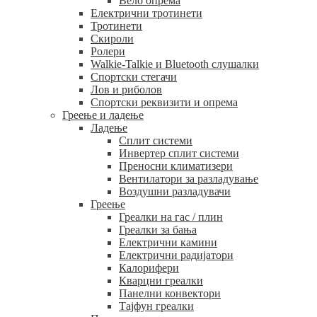
Вело опрема
Електрични тротинети
Тротинети
Скироли
Ролери
Walkie-Talkie и Bluetooth слушалки
Спортски стегачи
Лов и риболов
Спортски реквизити и опрема
Греење и ладење
Ладење
Сплит системи
Инвертер сплит системи
Преносни климатизери
Вентилатори за разладување
Воздушни разладувачи
Греење
Греалки на гас / плин
Греалки за бања
Електрични камини
Електрични радијатори
Калорифери
Кварцни греалки
Панелни конвектори
Тајфун греалки