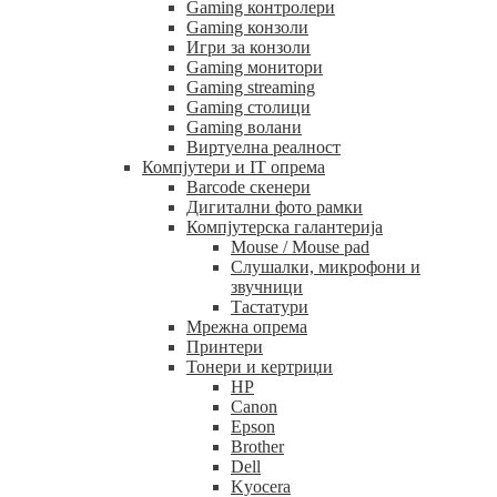
Gaming контролери
Gaming конзоли
Игри за конзоли
Gaming монитори
Gaming streaming
Gaming столици
Gaming волани
Виртуелна реалност
Компјутери и IT опрема
Barcode скенери
Дигитални фото рамки
Компјутерска галантерија
Mouse / Mouse pad
Слушалки, микрофони и
звучници
Тастатури
Мрежна опрема
Принтери
Тонери и кертриџи
HP
Canon
Epson
Brother
Dell
Kyocera