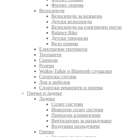
Фитнес опрема
Велосипеди
Велосипеди за возрасни
Детски велосипеди
Велосипеди на електричен погон
Balance Bike
Детски трицикли
Вело опрема
Електрични тротинети
Тротинети
Скироли
Ролери
Walkie-Talkie и Bluetooth слушалки
Спортски стегачи
Лов и риболов
Спортски реквизити и опрема
Греење и ладење
Ладење
Сплит системи
Инвертер сплит системи
Преносни климатизери
Вентилатори за разладување
Воздушни разладувачи
Греење