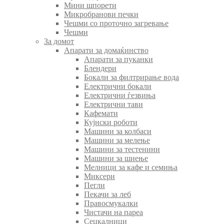
Мини шпорети
Микробранови печки
Чешми со проточно загревање
Чешми
За домот
Апарати за домаќинство
Апарати за пуканки
Блендери
Бокали за филтрирање вода
Електрични бокали
Електрични ѓезвиња
Електрични тави
Кафемати
Кујнски роботи
Машини за колбаси
Машини за мелење
Машини за тестенини
Машини за шиење
Мелници за кафе и семиња
Миксери
Пегли
Пекачи за леб
Правосмукалки
Чистачи на пареа
Сецкалници