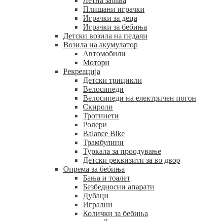
Летна забава
Плишани играчки
Играчки за деца
Играчки за бебиња
Детски возила на педали
Возила на акумулатор
Автомобили
Мотори
Рекреација
Детски трицикли
Велосипеди
Велосипеди на електричен погон
Скироли
Тротинети
Ролери
Balance Bike
Трамбулини
Туркала за проодување
Детски реквизити за во двор
Опрема за бебиња
Бања и тоалет
Безбедносни апарати
Дубаци
Игрални
Колички за бебиња