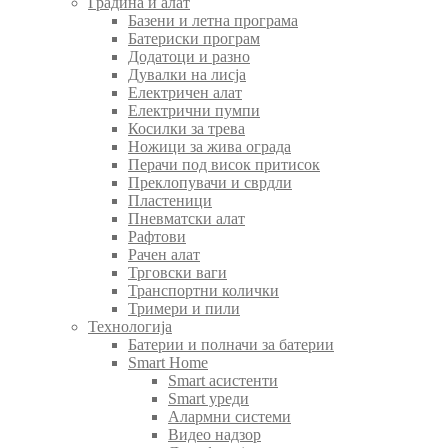
Градина и алат
Базени и летна програма
Батериски програм
Додатоци и разно
Дувалки на лисја
Електричен алат
Електрични пумпи
Косилки за трева
Ножици за жива ограда
Перачи под висок притисок
Преклопувачи и сврдли
Пластеници
Пневматски алат
Рафтови
Рачен алат
Трговски ваги
Транспортни колички
Тримери и пили
Технологија
Батерии и полначи за батерии
Smart Home
Smart асистенти
Smart уреди
Алармни системи
Видео надзор