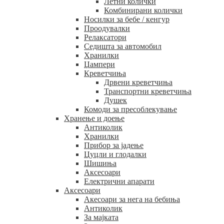
Летни колички
Комбинирани колички
Носилки за бебе / кенгур
Проодувалки
Релаксатори
Седишта за автомобил
Хранилки
Џампери
Креветчиња
Дрвени креветчиња
Транспортни креветчиња
Душек
Комоди за пресоблекување
Хранење и доење
Антиколик
Хранилки
Прибор за јадење
Цуцли и глодалки
Шишиња
Аксесоари
Електрични апарати
Аксесоари
Акесоари за нега на бебиња
Антиколик
За мајката