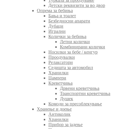
Туркала за проодување
Детски реквизити за во двор
Опрема за бебиња
Бања и тоалет
Безбедносни апарати
Дубаци
Игрални
Колички за бебиња
Летни колички
Комбинирани колички
Носилки за бебе / кенгур
Проодувалки
Релаксатори
Седишта за автомобил
Хранилки
Џампери
Креветчиња
Дрвени креветчиња
Транспортни креветчиња
Душек
Комоди за пресоблекување
Хранење и доење
Антиколик
Хранилки
Прибор за јадење