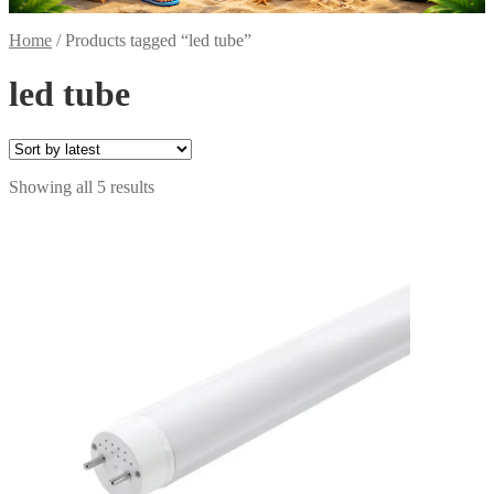
Home
/
Products tagged “led tube”
led tube
Sorted
Showing all 5 results
by
latest