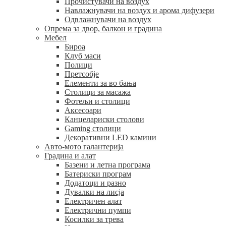
Прочистувачи на воздух
Навлажнувачи на воздух и арома дифузери
Одвлажнувачи на воздух
Опрема за двор, балкон и градина
Мебел
Бироа
Клуб маси
Полици
Претсобје
Елементи за во бања
Столици за масажа
Фотељи и столици
Аксесоари
Канцелариски столови
Gaming столици
Декоративни LED камини
Авто-мото галантерија
Градина и алат
Базени и летна програма
Батериски програм
Додатоци и разно
Дувалки на лисја
Електричен алат
Електрични пумпи
Косилки за трева