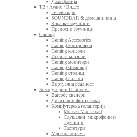
Домофонија
ТВ / Аудио / Видео
Телевизори
SOUNDBAR & домашни кина
Караоке звучници
Преносни звучници
Gaming
Gaming Accessories
Gaming контролери
Gaming конзоли
Игри за конзоли
Gaming монитори
Gaming streaming
Gaming столици
Gaming волани
Виртуелна реалност
Компјутери и IT опрема
Barcode скенери
Дигитални фото рамки
Компјутерска галантерија
Mouse / Mouse pad
Слушалки, микрофони и
звучници
Тастатури
Мрежна опрема