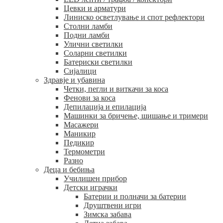
Цевки и арматури
Линиско осветлување и спот рефлектори
Столни ламби
Подни ламби
Улични светилки
Соларни светилки
Батериски светилки
Сијалици
Здравје и убавина
Четки, пегли и виткачи за коса
Фенови за коса
Депилација и епилација
Машинки за бричење, шишање и тримери
Масажери
Маникир
Педикир
Термометри
Разно
Деца и бебиња
Училишен прибор
Детски играчки
Батерии и полначи за батерии
Друштвени игри
Зимска забава