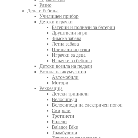
Разно
Деца и бебиња
Училишен прибор
Детски играчки
Батерии и полначи за батерии
Друштвени игри
Зимска забава
Летна забава
Плишани играчки
Играчки за деца
Играчки за бебиња
Детски возила на педали
Возила на акумулатор
Автомобили
Мотори
Рекреација
Детски трицикли
Велосипеди
Велосипеди на електричен погон
Скироли
Тротинети
Ролери
Balance Bike
Трамбулини