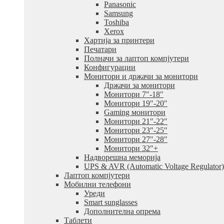
Panasonic
Samsung
Toshiba
Xerox
Хартија за принтери
Печатари
Полначи за лаптоп компјутери
Конфигурации
Монитори и држачи за монитори
Држачи за монитори
Монитори 7″-18″
Монитори 19″-20″
Gaming монитори
Монитори 21″-22″
Монитори 23″-25″
Монитори 27″-28″
Монитори 32″+
Надворешна меморија
UPS & AVR (Automatic Voltage Regulator)
Лаптоп компјутери
Мобилни телефони
Уреди
Smart sunglasses
Дополнителна опрема
Таблети