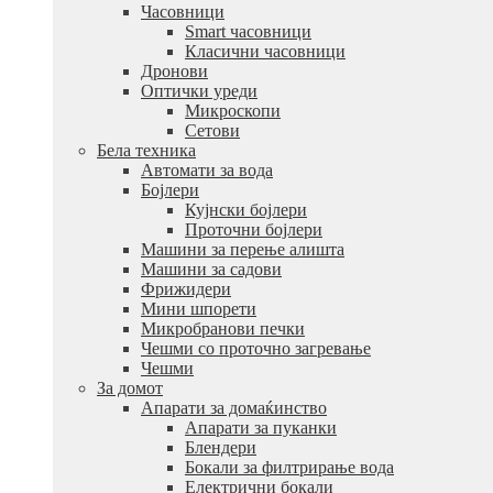
Часовници
Smart часовници
Класични часовници
Дронови
Оптички уреди
Микроскопи
Сетови
Бела техника
Автомати за вода
Бојлери
Кујнски бојлери
Проточни бојлери
Машини за перење алишта
Машини за садови
Фрижидери
Мини шпорети
Микробранови печки
Чешми со проточно загревање
Чешми
За домот
Апарати за домаќинство
Апарати за пуканки
Блендери
Бокали за филтрирање вода
Електрични бокали