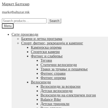
Skip
Skip
Маркет Балтазар
to
to
marketbaltazar.mk
navigation
content
Search
Search
for:
Menu
Сите производи
Базени и летна програма
Спорт, фитнес, рекреација и кампинг
Камперска опрема
Спортски камери
Фитнес и слабеење
Тегови
Статични велосипеди
Траки за трчање и пешачење
Фитнес справи
Фитнес опрема
Велосипеди
Велосипеди за возрасни
Детски велосипеди
Велосипеди на електричен погон
Balance Bike
Детски трицикли