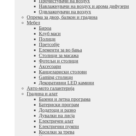
Прочистувачи на воздух
Навлажнувачи на воздух и арома дифузери
Одвлажнувачи на воздух
Опрема за двор, балкон и градина
Мебел
Бироа
Клуб маси
Полици
Претсобје
Елементи за во бања
Столици за масажа
Фотељи и столици
Аксесоари
Канцелариски столови
Gaming столици
Декоративни LED камини
Авто-мото галантерија
Градина и алат
Базени и летна програма
Батериски програм
Додатоци и разно
Дувалки на лисја
Електричен алат
Електрични пумпи
Косилки за трева