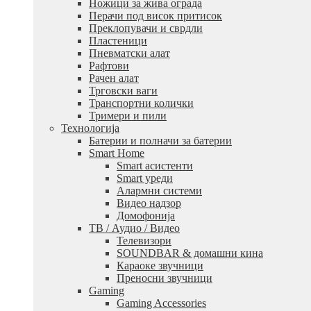
Ножици за жива ограда
Перачи под висок притисок
Преклопувачи и сврдли
Пластеници
Пневматски алат
Рафтови
Рачен алат
Трговски ваги
Транспортни колички
Тримери и пили
Технологија
Батерии и полначи за батерии
Smart Home
Smart асистенти
Smart уреди
Алармни системи
Видео надзор
Домофонија
ТВ / Аудио / Видео
Телевизори
SOUNDBAR & домашни кина
Караоке звучници
Преносни звучници
Gaming
Gaming Accessories