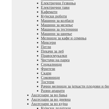
Електрични ѓезвиња
Електрични тави
Кафемати
Кујнски роботи
Машини за колбаси
Машини за мелење
Машини за тестенини
Машини за шиење
Мелници за кафе и семиња
Миксери
Пегли
Пекачи за леб
Правосмукалки
Чистачи на пареа
Сецкалници
Фритези
Скари
Соковници
Тостери
Рачни мелници за јаткасти плодови и б
Разни апарати
Аксесоари за во бања
Аксесоари за во дневна
Аксесоари за во кујна
Кујнски додатоци