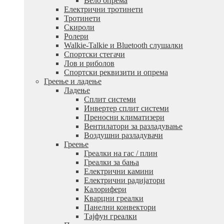
Вело опрема
Електрични тротинети
Тротинети
Скироли
Ролери
Walkie-Talkie и Bluetooth слушалки
Спортски стегачи
Лов и риболов
Спортски реквизити и опрема
Греење и ладење
Ладење
Сплит системи
Инвертер сплит системи
Преносни климатизери
Вентилатори за разладување
Воздушни разладувачи
Греење
Греалки на гас / плин
Греалки за бања
Електрични камини
Електрични радијатори
Калорифери
Кварцни греалки
Панелни конвектори
Тајфун греалки