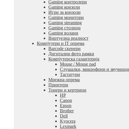
Gaming контролери
Gaming конзоли
Игри за конзоли
Gaming монитори
Gaming streaming
Gaming столици
Gaming волани
Виртуелна реалност
Компјутери и IT опрема
Barcode скенери
Дигитални фото рамки
Компјутерска галантерија
Mouse / Mouse pad
Слушалки, микрофони и звучници
Тастатури
Мрежна опрема
Принтери
Тонери и кертриџи
HP
Canon
Epson
Brother
Dell
Kyocera
Lexmark