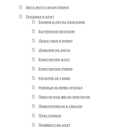
Авто-мото галантерија
Градина и алат
Базени и летна програма
Батериски програм
Додатоци и разно
Дувалки на лисја
Електричен алат
Електрични пумпи
Косилки за трева
Ножици за жива ограда
Перачи под висок притисок
Преклопувачи и сврдли
Пластеници
Пневматски алат