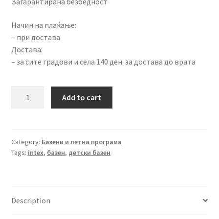
Загарантирана безбедност
Начин на плаќање:
– при достава
Достава:
– за сите градови и села 140 ден. за достава до врата
Базен
Add to cart
163x107cm
57482
quantity
Category:
Базени и летна програма
Tags:
intex
,
базен
,
детски базен
Description