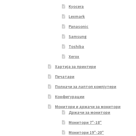
Kyocera
Lexmark
Panasonic
Samsung
Toshiba
Xerox
Хартија за принтери
Печатари
Полначи за лаптоп компјутери
Конфигурации
Монитори и држачи за монитори
Држачи за монитори
Монитори 7″-18″
Монитори 19″-20″