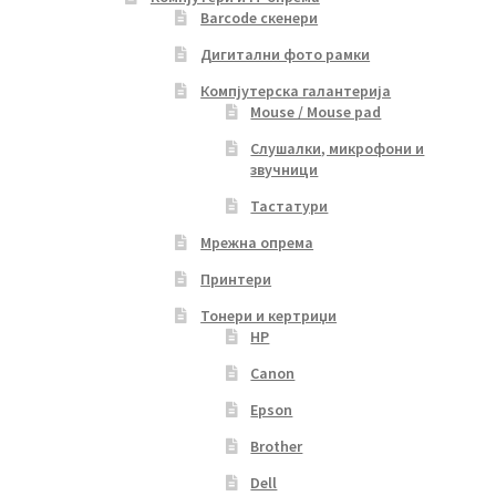
Barcode скенери
Дигитални фото рамки
Компјутерска галантерија
Mouse / Mouse pad
Слушалки, микрофони и
звучници
Тастатури
Мрежна опрема
Принтери
Тонери и кертриџи
HP
Canon
Epson
Brother
Dell