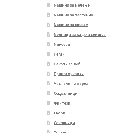
Машини за мелење
Машини за тестенини
Машини за шиење
Мелници за кафе и семиња
Миксери
Пегли
Пекачи за леб
Правосмукалки
Чистачи на пареа
Сецкалници
Фритези
Скари
Соковници
Тостери