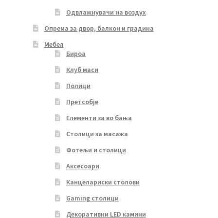
Одвлажнувачи на воздух
Опрема за двор, балкон и градина
Мебел
Бироа
Клуб маси
Полици
Претсобје
Елементи за во бања
Столици за масажа
Фотељи и столици
Аксесоари
Канцелариски столови
Gaming столици
Декоративни LED камини