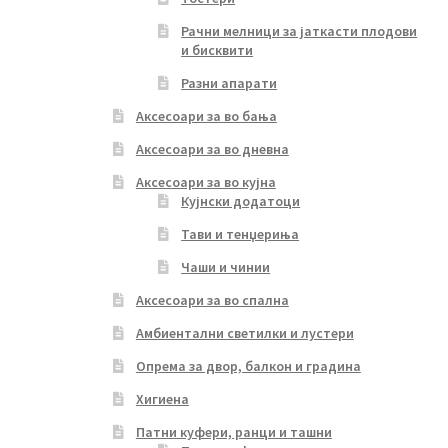
Рачни мелници за јаткасти плодови
и бисквити
Разни апарати
Аксесоари за во бања
Аксесоари за во дневна
Аксесоари за во кујна
Кујнски додатоци
Тави и тенџериња
Чаши и чинии
Аксесоари за во спална
Амбиентални светилки и лустери
Опрема за двор, балкон и градина
Хигиена
Патни куфери, ранци и ташни