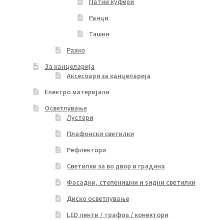
Патни куфери
Ранци
Ташни
Разно
За канцеларија
Аксесоари за канцеларија
Електро материјали
Осветлување
Лустери
Плафонски светилки
Рефлектори
Светилки за во двор и градина
Фасадни, степенишни и ѕидни светилки
Диско осветлување
LED ленти / трафоа / конектори