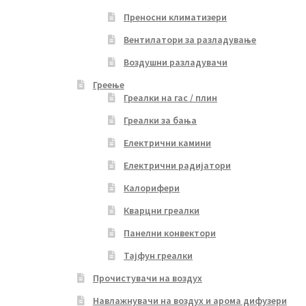
Преносни климатизери
Вентилатори за разладување
Воздушни разладувачи
Греење
Греалки на гас / плин
Греалки за бања
Електрични камини
Електрични радијатори
Калорифери
Кварцни греалки
Панелни конвектори
Тајфун греалки
Прочистувачи на воздух
Навлажнувачи на воздух и арома дифузери