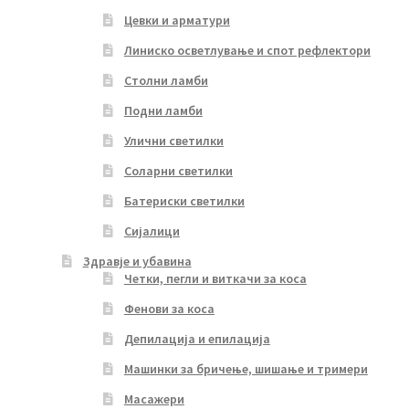
Цевки и арматури
Линиско осветлување и спот рефлектори
Столни ламби
Подни ламби
Улични светилки
Соларни светилки
Батериски светилки
Сијалици
Здравје и убавина
Четки, пегли и виткачи за коса
Фенови за коса
Депилација и епилација
Машинки за бричење, шишање и тримери
Масажери