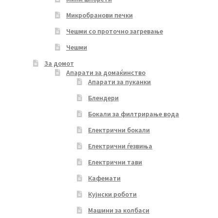
Микробранови печки
Чешми со проточно загревање
Чешми
За домот
Апарати за домаќинство
Апарати за пуканки
Блендери
Бокали за филтрирање вода
Електрични бокали
Електрични ѓезвиња
Електрични тави
Кафемати
Кујнски роботи
Машини за колбаси