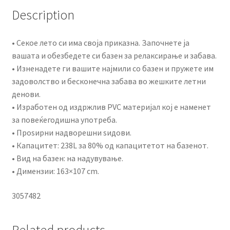
Description
• Секое лето си има своја приказна. Започнете ја
вашата и обезбедете си базен за релаксирање и забава.
• Изненадете ги вашите најмили со базен и пружете им
задоволство и бесконечна забава во жешките летни
денови.
• Изработен од издржлив PVC материјал кој е наменет
за повеќегодишна употреба.
• Проѕирни надворешни ѕидови.
• Капацитет: 238L за 80% од капацитетот на базенот.
• Вид на базен: на надувување.
• Димензии: 163×107 cm.
3057482
Related products