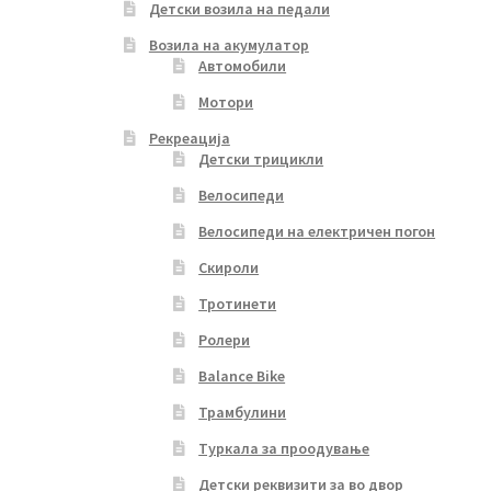
Детски возила на педали
Возила на акумулатор
Автомобили
Мотори
Рекреација
Детски трицикли
Велосипеди
Велосипеди на електричен погон
Скироли
Тротинети
Ролери
Balance Bike
Трамбулини
Туркала за проодување
Детски реквизити за во двор