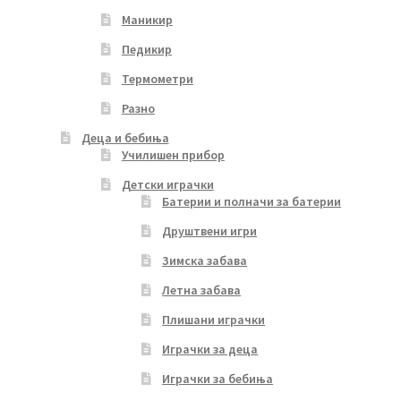
Маникир
Педикир
Термометри
Разно
Деца и бебиња
Училишен прибор
Детски играчки
Батерии и полначи за батерии
Друштвени игри
Зимска забава
Летна забава
Плишани играчки
Играчки за деца
Играчки за бебиња