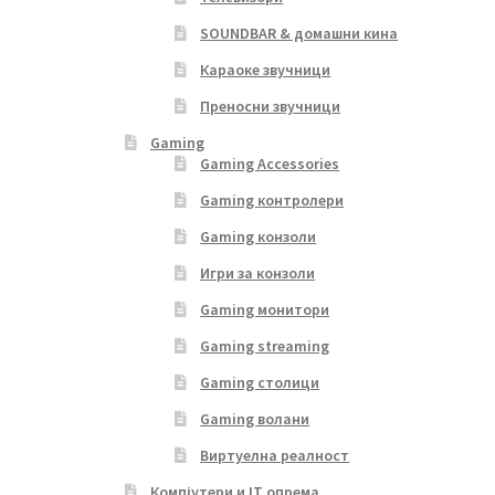
SOUNDBAR & домашни кина
Караоке звучници
Преносни звучници
Gaming
Gaming Accessories
Gaming контролери
Gaming конзоли
Игри за конзоли
Gaming монитори
Gaming streaming
Gaming столици
Gaming волани
Виртуелна реалност
Компјутери и IT опрема