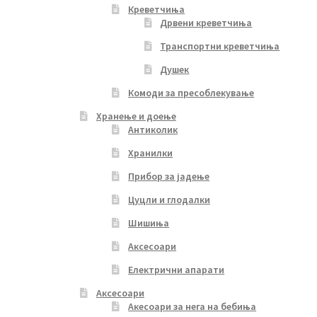
Креветчиња
Дрвени креветчиња
Транспортни креветчиња
Душек
Комоди за пресоблекување
Хранење и доење
Антиколик
Хранилки
Прибор за јадење
Цуцли и глодалки
Шишиња
Аксесоари
Електрични апарати
Аксесоари
Акесоари за нега на бебиња