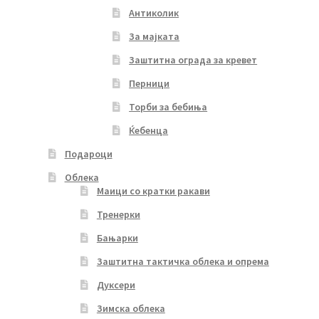
Антиколик
За мајката
Заштитна ограда за кревет
Перници
Торби за бебиња
Ќебенца
Подароци
Облека
Маици со кратки ракави
Тренерки
Бањарки
Заштитна тактичка облека и опрема
Дуксери
Зимска облека