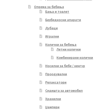
Опрема за бебиња
Бања и тоалет
Безбедносни апарати
Дубаци
Игрални
Колички за бебиња
Летни колички
Комбинирани колички
Носилки за бебе / кенгур
Проодувалки
Релаксатори
Седишта за автомобил
Хранилки
Џампери