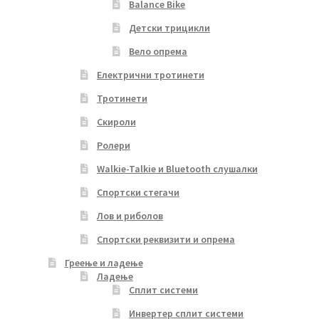
Balance Bike
Детски трицикли
Вело опрема
Електрични тротинети
Тротинети
Скироли
Ролери
Walkie-Talkie и Bluetooth слушалки
Спортски стегачи
Лов и риболов
Спортски реквизити и опрема
Греење и ладење
Ладење
Сплит системи
Инвертер сплит системи