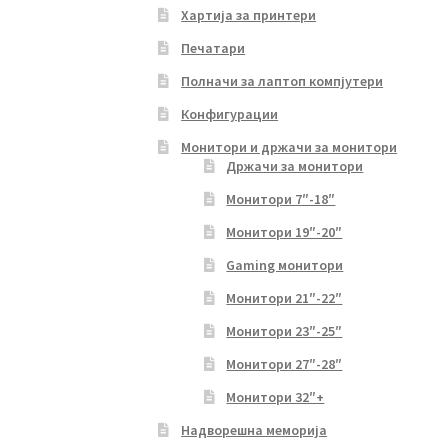
Хартија за принтери
Печатари
Полначи за лаптоп компјутери
Конфигурации
Монитори и држачи за монитори
Држачи за монитори
Монитори 7″-18″
Монитори 19″-20″
Gaming монитори
Монитори 21″-22″
Монитори 23″-25″
Монитори 27″-28″
Монитори 32″+
Надворешна меморија