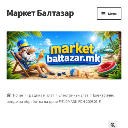
Маркет Балтазар
Skip
Skip
Menu
to
to
navigation
content
Home
Checkout
Homepage
Privacy Policy
Достава и начин на плаќање
Home
Градина и алат
Електричен алат
Електрично
ренде за обработка на дрво FIELDMANN FDH 200801-E
Контакт
Корисничка подршка