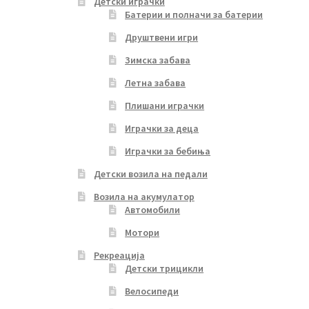
Детски играчки
Батерии и полначи за батерии
Друштвени игри
Зимска забава
Летна забава
Плишани играчки
Играчки за деца
Играчки за бебиња
Детски возила на педали
Возила на акумулатор
Автомобили
Мотори
Рекреација
Детски трицикли
Велосипеди