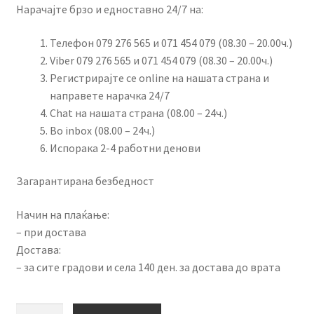
Нарачајте брзо и едноставно 24/7 на:
Телефон 079 276 565 и 071 454 079 (08.30 – 20.00ч.)
Viber 079 276 565 и 071 454 079 (08.30 – 20.00ч.)
Регистрирајте се online на нашата страна и
направете нарачка 24/7
Chat на нашата страна (08.00 – 24ч.)
Во inbox (08.00 – 24ч.)
Испорака 2-4 работни денови
Загарантирана безбедност
Начин на плаќање:
– при достава
Достава:
– за сите градови и села 140 ден. за достава до врата
Електрично