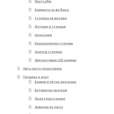
Претсобје
Елементи за во бања
Столици за масажа
Фотељи и столици
Аксесоари
Канцелариски столови
Gaming столици
Декоративни LED камини
Авто-мото галантерија
Градина и алат
Базени и летна програма
Батериски програм
Додатоци и разно
Дувалки на лисја