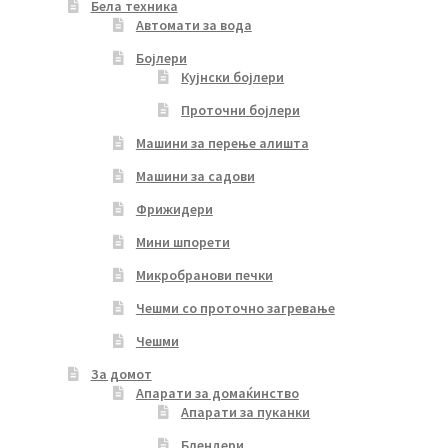
Бела техника
Автомати за вода
Бојлери
Кујнски бојлери
Проточни бојлери
Машини за перење алишта
Машини за садови
Фрижидери
Мини шпорети
Микробранови печки
Чешми со проточно загревање
Чешми
За домот
Апарати за домаќинство
Апарати за пуканки
Блендери