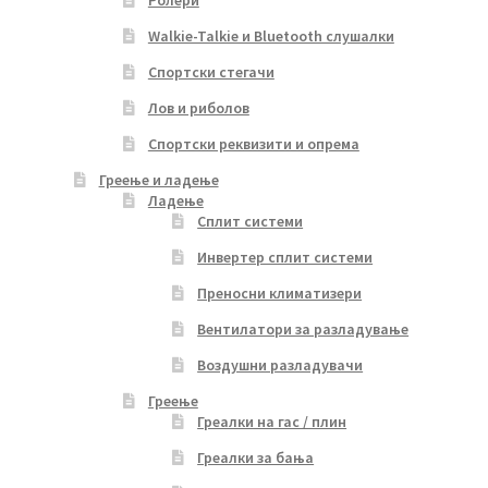
Walkie-Talkie и Bluetooth слушалки
Спортски стегачи
Лов и риболов
Спортски реквизити и опрема
Греење и ладење
Ладење
Сплит системи
Инвертер сплит системи
Преносни климатизери
Вентилатори за разладување
Воздушни разладувачи
Греење
Греалки на гас / плин
Греалки за бања