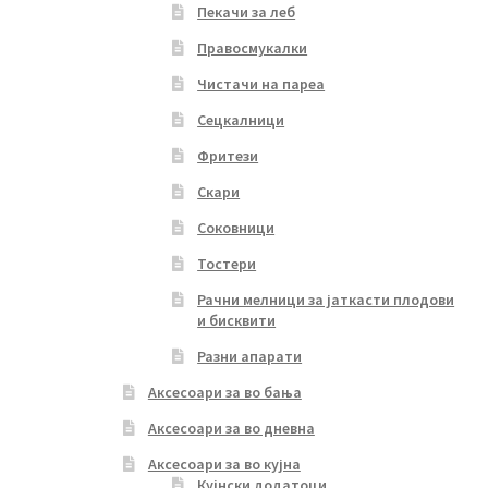
Пекачи за леб
Правосмукалки
Чистачи на пареа
Сецкалници
Фритези
Скари
Соковници
Тостери
Рачни мелници за јаткасти плодови
и бисквити
Разни апарати
Аксесоари за во бања
Аксесоари за во дневна
Аксесоари за во кујна
Кујнски додатоци