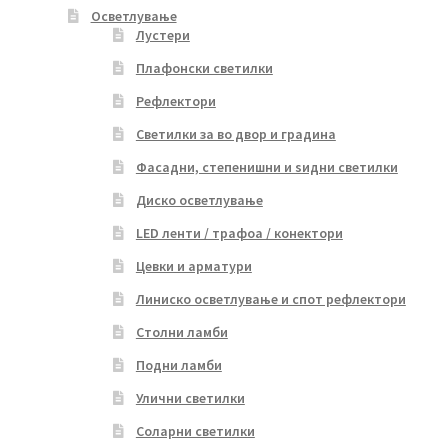
Осветлување
Лустери
Плафонски светилки
Рефлектори
Светилки за во двор и градина
Фасадни, степенишни и ѕидни светилки
Диско осветлување
LED ленти / трафоа / конектори
Цевки и арматури
Линиско осветлување и спот рефлектори
Столни ламби
Подни ламби
Улични светилки
Соларни светилки