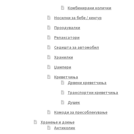
Комбинирани колички
Носилки за бебе / кенгур
Проодувалки
Релаксатори
Седишта за автомобил
Хранилки
Џампери
Креветчиња
Дрвени креветчиња
Транспортни креветчиња
Душек
Комоди за пресоблекување
Хранење и доење
Антиколик