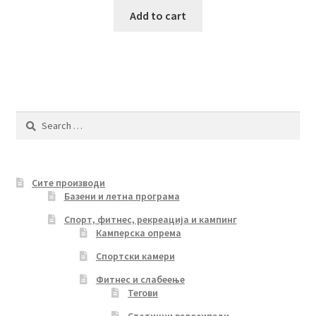
was:
is:
Add to cart
3,555.00 ден.
2,920.00 ден.
Search
for:
Сите производи
Базени и летна програма
Спорт, фитнес, рекреација и кампинг
Камперска опрема
Спортски камери
Фитнес и слабеење
Тегови
Статични велосипеди