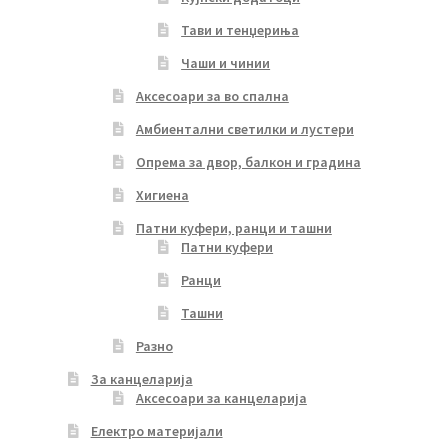
Тави и тенџериња
Чаши и чинии
Аксесоари за во спална
Амбиентални светилки и лустери
Опрема за двор, балкон и градина
Хигиена
Патни куфери, ранци и ташни
Патни куфери
Ранци
Ташни
Разно
За канцеларија
Аксесоари за канцеларија
Електро материјали