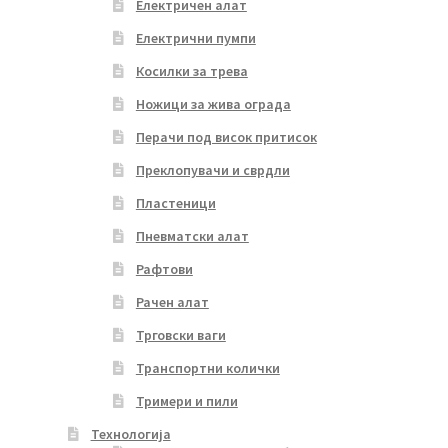
Електричен алат
Електрични пумпи
Косилки за трева
Ножици за жива ограда
Перачи под висок притисок
Преклопувачи и сврдли
Пластеници
Пневматски алат
Рафтови
Рачен алат
Трговски ваги
Транспортни колички
Тримери и пили
Технологија