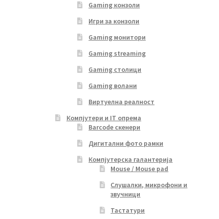
Gaming конзоли
Игри за конзоли
Gaming монитори
Gaming streaming
Gaming столици
Gaming волани
Виртуелна реалност
Компјутери и IT опрема
Barcode скенери
Дигитални фото рамки
Компјутерска галантерија
Mouse / Mouse pad
Слушалки, микрофони и
звучници
Тастатури