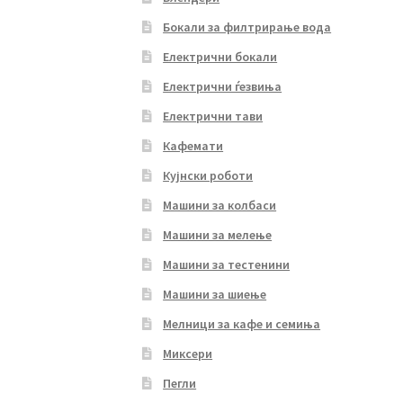
Бокали за филтрирање вода
Електрични бокали
Електрични ѓезвиња
Електрични тави
Кафемати
Кујнски роботи
Машини за колбаси
Машини за мелење
Машини за тестенини
Машини за шиење
Мелници за кафе и семиња
Миксери
Пегли