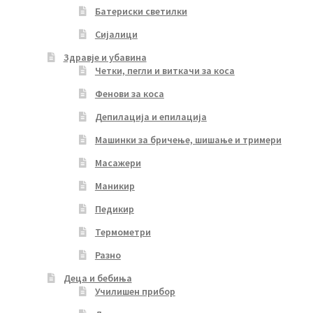
Батериски светилки
Сијалици
Здравје и убавина
Четки, пегли и виткачи за коса
Фенови за коса
Депилација и епилација
Машинки за бричење, шишање и тримери
Масажери
Маникир
Педикир
Термометри
Разно
Деца и бебиња
Училишен прибор