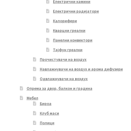
Електрични камини
Електрични радијатори
Калорифери
Кварцни греалки
Панелни конвектори
Тајфун греалки
Прочистувачи на воздух
Навлажнувачи на воздух и арома дифузери
Одвлажнувачи на воздух
Опрема за двор, балкон и градина
Мебел
Бироа
Клуб маси
Полици