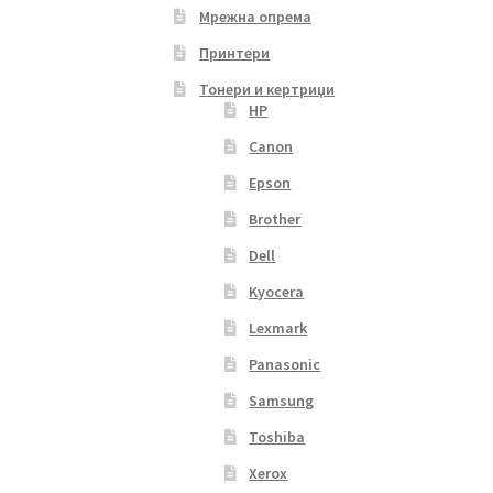
Мрежна опрема
Принтери
Тонери и кертриџи
HP
Canon
Epson
Brother
Dell
Kyocera
Lexmark
Panasonic
Samsung
Toshiba
Xerox