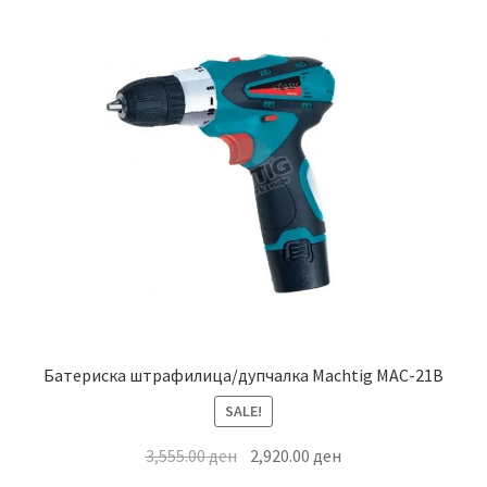
Батериска штрафилица/дупчалка Machtig MAC-21B
SALE!
Original
Current
3,555.00
ден
2,920.00
ден
price
price