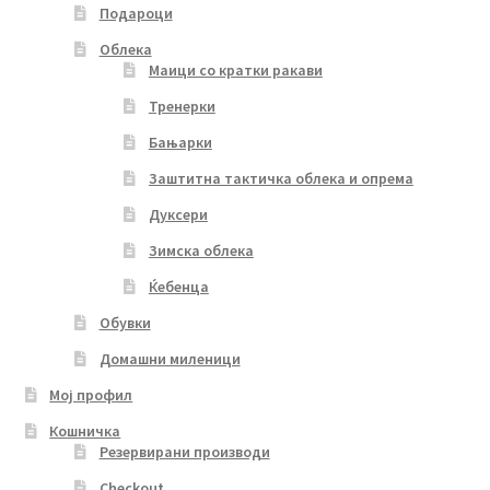
Подароци
Облека
Маици со кратки ракави
Тренерки
Бањарки
Заштитна тактичка облека и опрема
Дуксери
Зимска облека
Ќебенца
Обувки
Домашни миленици
Мој профил
Кошничка
Резервирани производи
Checkout