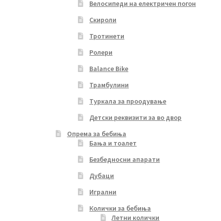
Велосипеди на електричен погон
Скироли
Тротинети
Ролери
Balance Bike
Трамбулини
Туркала за проодување
Детски реквизити за во двор
Опрема за бебиња
Бања и тоалет
Безбедносни апарати
Дубаци
Игрални
Колички за бебиња
Летни колички