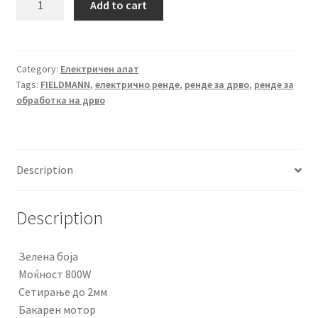
Add to cart
ренде
за
обработка
на
Category:
Електричен алат
Tags:
FIELDMANN
,
електрично ренде
,
ренде за дрво
,
ренде за
дрво
обработка на дрво
FIELDMANN
FDH
200801-
E
Description
quantity
Description
Зелена боја
Моќност 800W
Сетирање до 2мм
Бакарен мотор