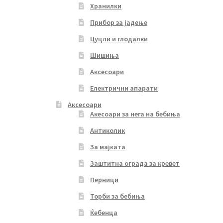
Хранилки
Прибор за јадење
Цуцли и глодалки
Шишиња
Аксесоари
Електрични апарати
Аксесоари
Акесоари за нега на бебиња
Антиколик
За мајката
Заштитна ограда за кревет
Перници
Торби за бебиња
Ќебенца