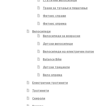
Траки за трчање и пешачење
Фитнес справи
Фитнес опрема
Велосипеди
Велосипеди за возрасни
Детски велосипеди
Велосипеди на електричен погон
Balance Bike
Детски трицикли
Вело опрема
Електрични тротинети
Тротинети
Скироли
Ролери