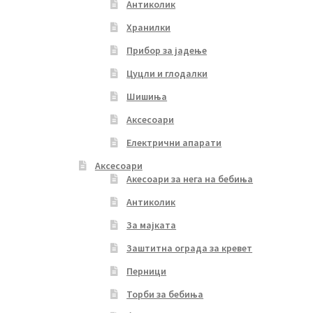
Антиколик
Хранилки
Прибор за јадење
Цуцли и глодалки
Шишиња
Аксесоари
Електрични апарати
Аксесоари
Акесоари за нега на бебиња
Антиколик
За мајката
Заштитна ограда за кревет
Перници
Торби за бебиња