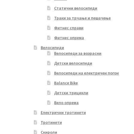
Статични велосипеди
Траки за трчање и пешачење
Фитнес справи
Фитнес опрема
Велосипеди
Велосипеди за возрасни
Детски велосипеди
Велосипеди на електричен погон
Balance Bike
Детски трицикли
Вело опрема
Електрични тротинети
Тротинети
Скироли