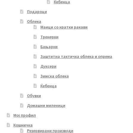
Ќебенца
Подароци
Облека
Маици со кратки ракави
Тренерки
Бањарки
Заштитна тактичка облека и опрема
Дуксери
Зимска облека
Ќебенца
Обувки
Домашни миленици
Мој профил
Кошничка
Резервирани производи