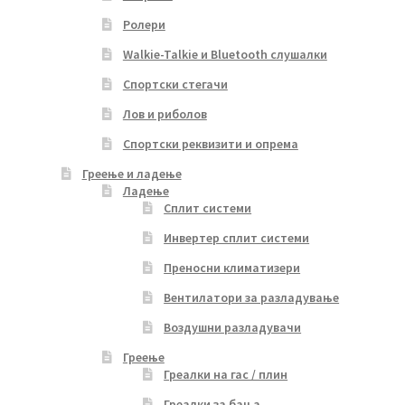
Ролери
Walkie-Talkie и Bluetooth слушалки
Спортски стегачи
Лов и риболов
Спортски реквизити и опрема
Греење и ладење
Ладење
Сплит системи
Инвертер сплит системи
Преносни климатизери
Вентилатори за разладување
Воздушни разладувачи
Греење
Греалки на гас / плин
Греалки за бања