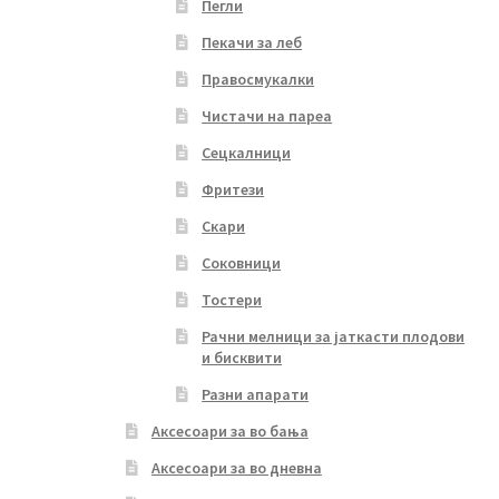
Пегли
Пекачи за леб
Правосмукалки
Чистачи на пареа
Сецкалници
Фритези
Скари
Соковници
Тостери
Рачни мелници за јаткасти плодови
и бисквити
Разни апарати
Аксесоари за во бања
Аксесоари за во дневна