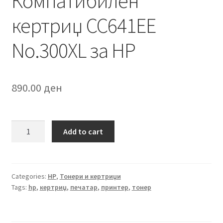
Компатибилен
кертриџ CC641EE
No.300XL за HP
890.00
ден
Компатибилен
Add to cart
кертриџ
CC641EE
No.300XL
за
Categories:
HP
,
Тонери и кертриџи
Tags:
hp
,
кертриџ
,
печатар
,
принтер
,
тонер
HP
quantity