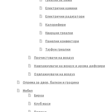
Електрични камини
Електрични радијатори
Калорифери
Кварцни греалки
Панелни конвектори
Тајфун греалки
Прочистувачи на воздух
Навлажнувачи на воздух и арома дифузери
Одвлажнувачи на воздух
Опрема за двор, балкон и градина
Мебел
Бироа
Клуб маси
Полици