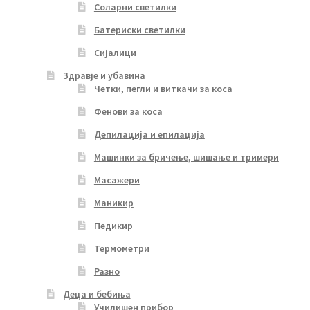
Соларни светилки
Батериски светилки
Сијалици
Здравје и убавина
Четки, пегли и виткачи за коса
Фенови за коса
Депилација и епилација
Машинки за бричење, шишање и тримери
Масажери
Маникир
Педикир
Термометри
Разно
Деца и бебиња
Училишен прибор