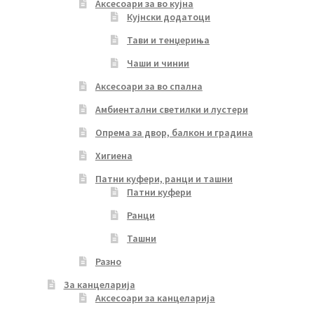
Аксесоари за во кујна
Кујнски додатоци
Тави и тенџериња
Чаши и чинии
Аксесоари за во спална
Амбиентални светилки и лустери
Опрема за двор, балкон и градина
Хигиена
Патни куфери, ранци и ташни
Патни куфери
Ранци
Ташни
Разно
За канцеларија
Аксесоари за канцеларија