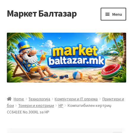
Маркет Балтазар
Skip
Skip
Menu
to
to
navigation
content
Home
Checkout
Homepage
Privacy Policy
Достава и начин на плаќање
Home
Технологија
Компјутери и IT опрема
Принтери и
бои
Тонери и кертриџи
HP
Компатибилен кертриџ
Контакт
CC641EE No.300XL за HP
Корисничка подршка