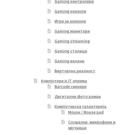
Gaming контролери
Gaming конзоли
Игри за конзоли
Gaming монитори
Gaming streaming
Gaming столици
Gaming волани
Виртуелна реалност
Компјутери и IT опрема
Barcode скенери
Дигитални фото рамки
Компјутерска галантерија
Mouse / Mouse pad
Слушалки, микрофони и
звучници