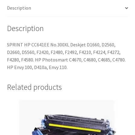
Description
Description
SPRINT HP CC641EE No.300XL Deskjet D1660, D2560,
D2660, D5560, F2420, F2480, F2492, F4210, F4224, F4272,
F4280, F4580. HP Photosmart C4670, C4680, C4685, C4780.
HP Envy 100, D410a, Envy 110.
Related products