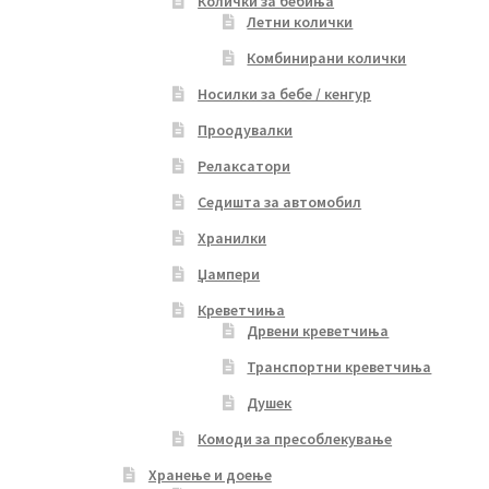
Колички за бебиња
Летни колички
Комбинирани колички
Носилки за бебе / кенгур
Проодувалки
Релаксатори
Седишта за автомобил
Хранилки
Џампери
Креветчиња
Дрвени креветчиња
Транспортни креветчиња
Душек
Комоди за пресоблекување
Хранење и доење