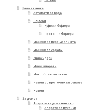
Бела техника
Автомати за вода
Бојлери
Кујнски бојлери
Проточни бојлери
Машини за перење алишта
Машини за садови
Фрижидери
Мини шпорети
Микробранови печки
Чешми со проточно загревање
Чешми
За домот
Апарати за домаќинство
Апарати за пуканки