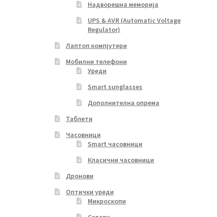
Надворешна меморија
UPS & AVR (Automatic Voltage
Regulator)
Лаптоп компјутери
Мобилни телефони
Уреди
Smart sunglasses
Дополнителна опрема
Таблети
Часовници
Smart часовници
Класични часовници
Дронови
Оптички уреди
Микроскопи
Сетови