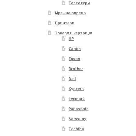
Тастатури
Мрежна опрема
Принтери
Тонери и кертриџи
HP
Canon
Epson
Brother
Dell
Kyocera
Lexmark
Panasonic
Samsung
Toshiba