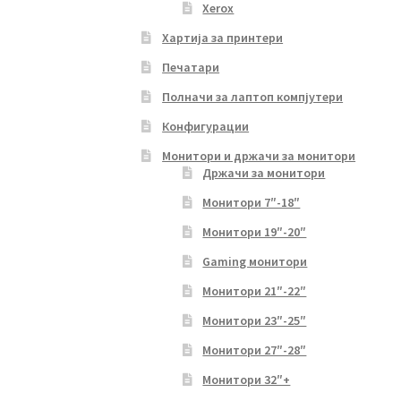
Xerox
Хартија за принтери
Печатари
Полначи за лаптоп компјутери
Конфигурации
Монитори и држачи за монитори
Држачи за монитори
Монитори 7″-18″
Монитори 19″-20″
Gaming монитори
Монитори 21″-22″
Монитори 23″-25″
Монитори 27″-28″
Монитори 32″+