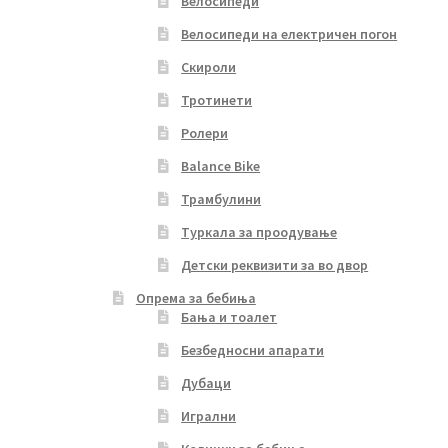
Велосипеди
Велосипеди на електричен погон
Скироли
Тротинети
Ролери
Balance Bike
Трамбулини
Туркала за проодување
Детски реквизити за во двор
Опрема за бебиња
Бања и тоалет
Безбедносни апарати
Дубаци
Игрални