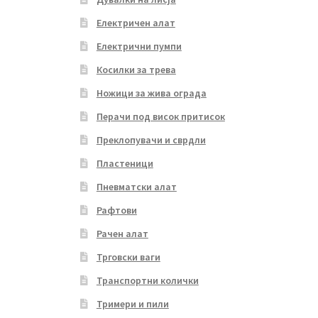
Електричен алат
Електрични пумпи
Косилки за трева
Ножици за жива ограда
Перачи под висок притисок
Преклопувачи и сврдли
Пластеници
Пневматски алат
Рафтови
Рачен алат
Трговски ваги
Транспортни колички
Тримери и пили