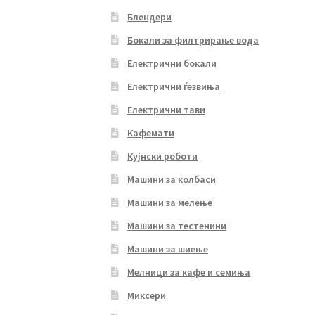
Блендери
Бокали за филтрирање вода
Електрични бокали
Електрични ѓезвиња
Електрични тави
Кафемати
Кујнски роботи
Машини за колбаси
Машини за мелење
Машини за тестенини
Машини за шиење
Мелници за кафе и семиња
Миксери