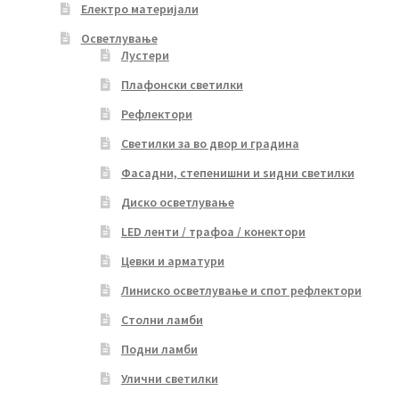
Електро материјали
Осветлување
Лустери
Плафонски светилки
Рефлектори
Светилки за во двор и градина
Фасадни, степенишни и ѕидни светилки
Диско осветлување
LED ленти / трафоа / конектори
Цевки и арматури
Линиско осветлување и спот рефлектори
Столни ламби
Подни ламби
Улични светилки