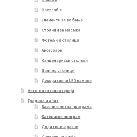
Претсобје
Елементи за во бања
Столици за масажа
Фотељи и столици
Аксесоари
Канцелариски столови
Gaming столици
Декоративни LED камини
Авто-мото галантерија
Градина и алат
Базени и летна програма
Батериски програм
Додатоци и разно
Дувалки на лисја