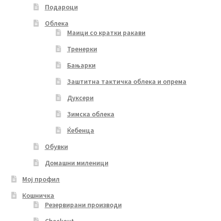
Подароци
Облека
Маици со кратки ракави
Тренерки
Бањарки
Заштитна тактичка облека и опрема
Дуксери
Зимска облека
Ќебенца
Обувки
Домашни миленици
Мој профил
Кошничка
Резервирани производи
Checkout