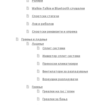
Ролери
Walkie-Talkie и Bluetooth слушалки
Спортски стегачи
Лов и риболов
Спортски реквизити и опрема
Греење и ладење
Ладење
Сплит системи
Инвертер сплит системи
Преносни климатизери
Вентилатори за разладување
Воздушни разладувачи
Греење
Греалки на гас / плин
Греалки за бања