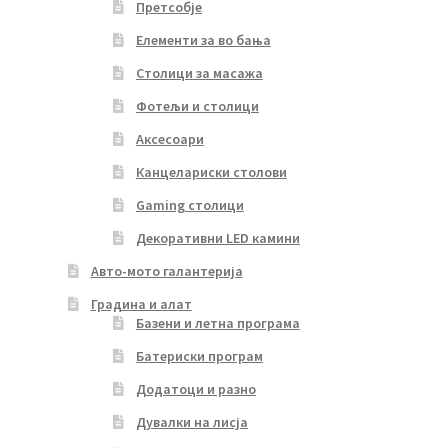
Претсобје
Елементи за во бања
Столици за масажа
Фотељи и столици
Аксесоари
Канцелариски столови
Gaming столици
Декоративни LED камини
Авто-мото галантерија
Градина и алат
Базени и летна програма
Батериски програм
Додатоци и разно
Дувалки на лисја