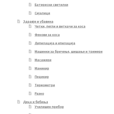
Батериски светилки
Сијалици
Здравје и убавина
Четки, пегли и виткачи за коса
Фенови за коса
Депилација и епилација
Машинки за бричење, шишање и тримери
Масажери
Маникир
Педикир
Термометри
Разно
Деца и бебиња
Училишен прибор