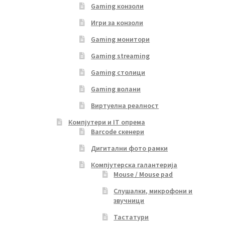
Gaming конзоли
Игри за конзоли
Gaming монитори
Gaming streaming
Gaming столици
Gaming волани
Виртуелна реалност
Компјутери и IT опрема
Barcode скенери
Дигитални фото рамки
Компјутерска галантерија
Mouse / Mouse pad
Слушалки, микрофони и
звучници
Тастатури