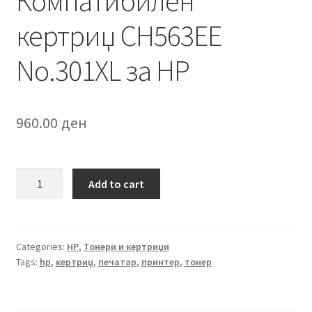
Компатибилен
кертриџ CH563EE
No.301XL за HP
960.00
ден
Компатибилен
Add to cart
кертриџ
CH563EE
No.301XL
за
Categories:
HP
,
Тонери и кертриџи
Tags:
hp
,
кертриџ
,
печатар
,
принтер
,
тонер
HP
quantity