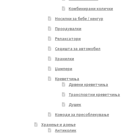
Комбинирани колички
Носилки за бебе / кенгур
Проодувалки
Релаксатори
Седишта за автомобил
Хранилки
Џампери
Креветчиња
Дрвени креветчиња
Транспортни креветчиња
Душек
Комоди за пресоблекување
Хранење и доење
Антиколик