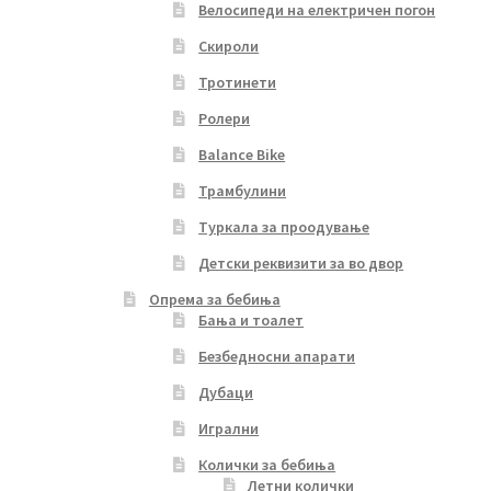
Велосипеди на електричен погон
Скироли
Тротинети
Ролери
Balance Bike
Трамбулини
Туркала за проодување
Детски реквизити за во двор
Опрема за бебиња
Бања и тоалет
Безбедносни апарати
Дубаци
Игрални
Колички за бебиња
Летни колички