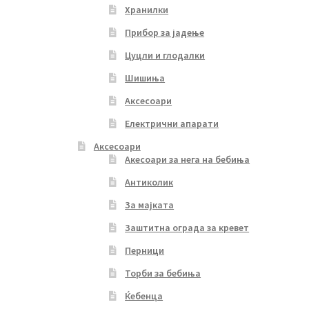
Хранилки
Прибор за јадење
Цуцли и глодалки
Шишиња
Аксесоари
Електрични апарати
Аксесоари
Акесоари за нега на бебиња
Антиколик
За мајката
Заштитна ограда за кревет
Перници
Торби за бебиња
Ќебенца