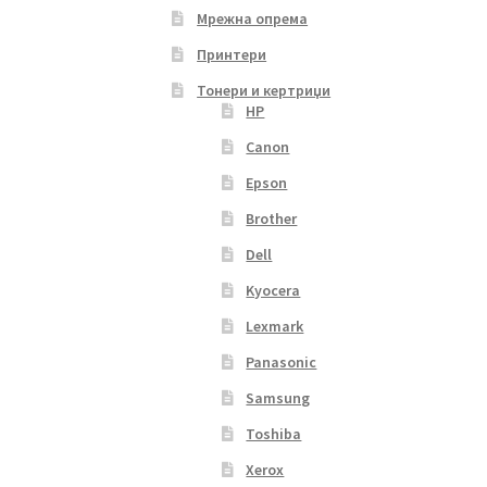
Мрежна опрема
Принтери
Тонери и кертриџи
HP
Canon
Epson
Brother
Dell
Kyocera
Lexmark
Panasonic
Samsung
Toshiba
Xerox