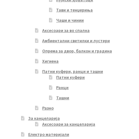
Тави и тенџериња
Чаши и чинии
Аксесоари за во спална
Амбиентални светилки и лустери
Опрема за двор, балкон и градина
Хигиена
Патни куфери, ранци и ташни
Патни куфери
Ранци
Ташни
Разно
За канцеларија
Аксесоари за канцеларија
Електро материјали