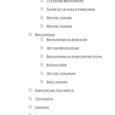
Статични велосипеди
Траки за трчање и пешачење
Фитнес справи
Фитнес опрема
Велосипеди
Велосипеди за возрасни
Детски велосипеди
Велосипеди на електричен погон
Balance Bike
Детски трицикли
Вело опрема
Електрични тротинети
Тротинети
Скироли