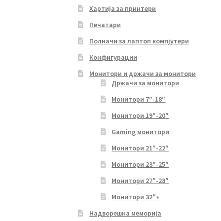
Хартија за принтери
Печатари
Полначи за лаптоп компјутери
Конфигурации
Монитори и држачи за монитори
Држачи за монитори
Монитори 7″-18″
Монитори 19″-20″
Gaming монитори
Монитори 21″-22″
Монитори 23″-25″
Монитори 27″-28″
Монитори 32″+
Надворешна меморија