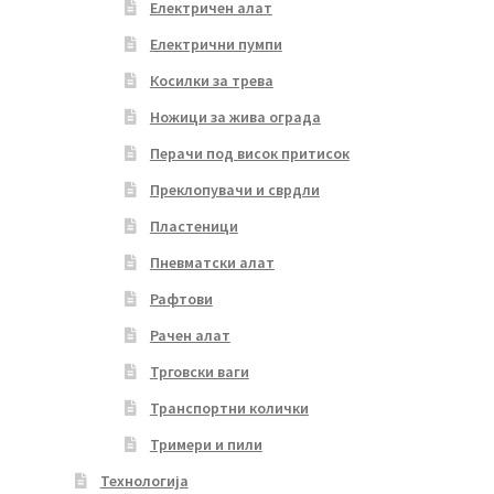
Електричен алат
Електрични пумпи
Косилки за трева
Ножици за жива ограда
Перачи под висок притисок
Преклопувачи и сврдли
Пластеници
Пневматски алат
Рафтови
Рачен алат
Трговски ваги
Транспортни колички
Тримери и пили
Технологија