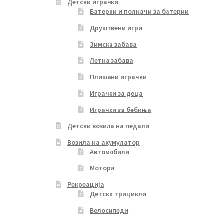
Детски играчки
Батерии и полначи за батерии
Друштвени игри
Зимска забава
Летна забава
Плишани играчки
Играчки за деца
Играчки за бебиња
Детски возила на педали
Возила на акумулатор
Автомобили
Мотори
Рекреација
Детски трицикли
Велосипеди