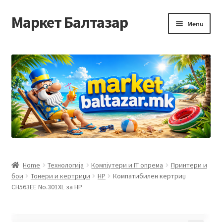
Маркет Балтазар
Skip
Skip
Menu
to
to
navigation
content
Home
Checkout
Homepage
Privacy Policy
Достава и начин на плаќање
Home
Технологија
Компјутери и IT опрема
Принтери и
бои
Тонери и кертриџи
HP
Компатибилен кертриџ
Контакт
CH563EE No.301XL за HP
Корисничка подршка