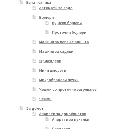
Бела техника
Автомати за вода
Бојлери
Кујнски бојлери
Проточни бојлери
Машини за перење алишта
Машини за садови
Фрижидери
Мини шпорети
Микробранови печки
Чешми со проточно загревање
Чешми
За домот
Апарати за домаќинство
Апарати за пуканки
Блендери