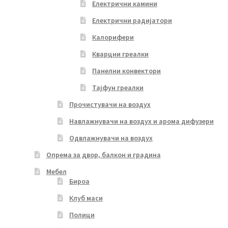
Електрични камини
Електрични радијатори
Калорифери
Кварцни греалки
Панелни конвектори
Тајфун греалки
Прочистувачи на воздух
Навлажнувачи на воздух и арома дифузери
Одвлажнувачи на воздух
Опрема за двор, балкон и градина
Мебел
Бироа
Клуб маси
Полици