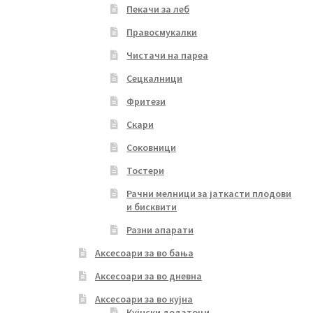
Пекачи за леб
Правосмукалки
Чистачи на пареа
Сецкалници
Фритези
Скари
Соковници
Тостери
Рачни мелници за јаткасти плодови
и бисквити
Разни апарати
Аксесоари за во бања
Аксесоари за во дневна
Аксесоари за во кујна
Кујнски додатоци