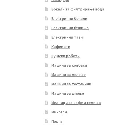
Бокали за филтрирање вода
Електрични бокали
Електрични ѓезвиња
Електрични тави
Кафемати
Кујнски роботи
Машини за колбаси
Машини за мелење
Машини за тестенини
Машини за шиење
Мелници за кафе и семиња
Миксери
Пегли