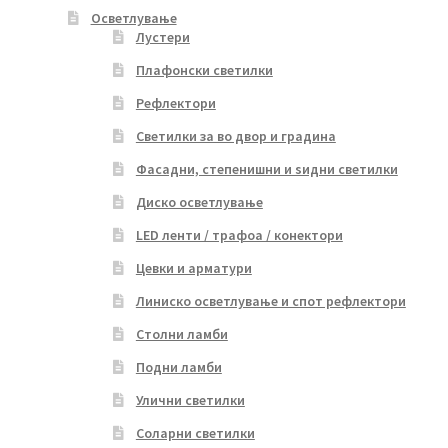
Осветлување
Лустери
Плафонски светилки
Рефлектори
Светилки за во двор и градина
Фасадни, степенишни и ѕидни светилки
Диско осветлување
LED ленти / трафоа / конектори
Цевки и арматури
Линиско осветлување и спот рефлектори
Столни ламби
Подни ламби
Улични светилки
Соларни светилки