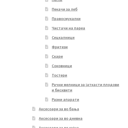
Пекачи за леб
Правосмукалки
Чистачи на пареа
Сецкалници
Фритези
Скари
Соковници
Тостери
Рачни мелници за јаткасти плодови
и бисквити
Разни апарати
Аксесоари за во бања
Аксесоари за во дневна
Аксесоари за во кујна