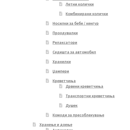
Летни колички
Комбинирани колички
Носилки за бебе / кенгур
Проодувалки
Релаксатори
Седишта за автомобил
Хранилки
Џампери
Креветчиња
Дрвени креветчиња
Транспортни креветчиња
Душек
Комоди за пресоблекување
Хранење и доење
Антиколик