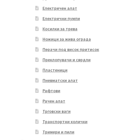
Електричен алат
Електрични пумпи
Косилки за трева
Ножици за жива ограда
Перачи под висок притисок
Преклопувачи и сврдли
Пластеници
Пневматски алат
Рафтови
Рачен алат
Трговски ваги
Транспортни колички
Тримери и пили