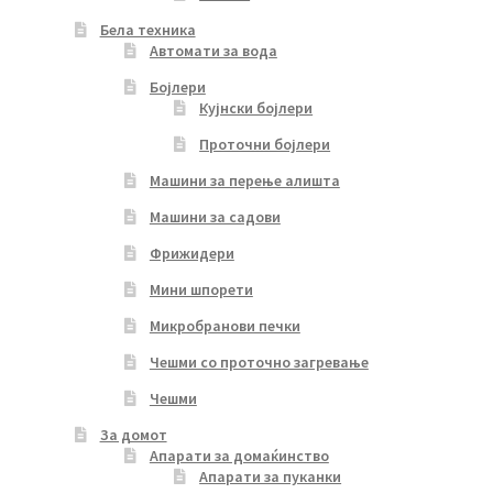
Бела техника
Автомати за вода
Бојлери
Кујнски бојлери
Проточни бојлери
Машини за перење алишта
Машини за садови
Фрижидери
Мини шпорети
Микробранови печки
Чешми со проточно загревање
Чешми
За домот
Апарати за домаќинство
Апарати за пуканки