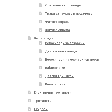
Статични велосипеди
Траки за трчање и пешачење
Фитнес справи
Фитнес опрема
Велосипеди
Велосипеди за возрасни
Детски велосипеди
Велосипеди на електричен погон
Balance Bike
Детски трицикли
Вело опрема
Електрични тротинети
Тротинети
Скироли