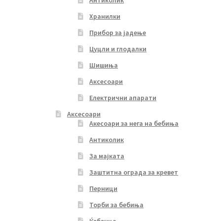
Хранилки
Прибор за јадење
Цуцли и глодалки
Шишиња
Аксесоари
Електрични апарати
Аксесоари
Акесоари за нега на бебиња
Антиколик
За мајката
Заштитна ограда за кревет
Перници
Торби за бебиња
Ќебенца