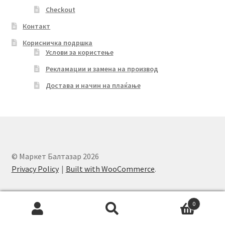
Checkout
Контакт
Корисничка подршка
Услови за користење
Рекламации и замена на производ
Достава и начин на плаќање
© Маркет Балтазар 2026
Privacy Policy
Built with WooCommerce
.
0
Search
Search