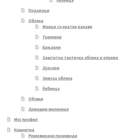
Подароци
Облека
Маици со кратки ракави
Тренерки
Бањарки
Заштитна тактичка облека и опрема
Дуксери
Зимска облека
Ќебенца
Обувки
Домашни миленици
Мој профил
Кошничка
Резервирани производи