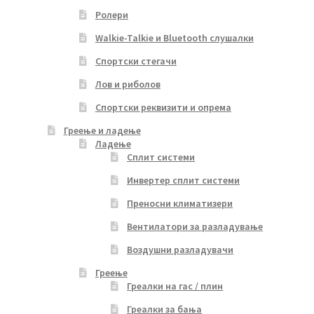
Ролери
Walkie-Talkie и Bluetooth слушалки
Спортски стегачи
Лов и риболов
Спортски реквизити и опрема
Греење и ладење
Ладење
Сплит системи
Инвертер сплит системи
Преносни климатизери
Вентилатори за разладување
Воздушни разладувачи
Греење
Греалки на гас / плин
Греалки за бања