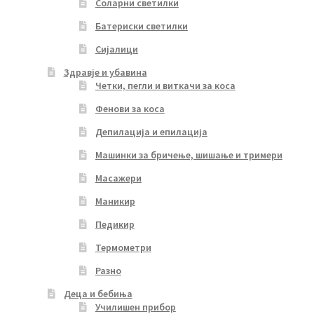
Соларни светилки
Батериски светилки
Сијалици
Здравје и убавина
Четки, пегли и виткачи за коса
Фенови за коса
Депилација и епилација
Машинки за бричење, шишање и тримери
Масажери
Маникир
Педикир
Термометри
Разно
Деца и бебиња
Училишен прибор