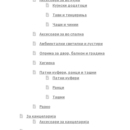
Кујнски додатоци
Тави и тенџериња
Чаши и чинии
Аксесоари за во спална
Амбиентални светилки и лустери
Опрема за двор, балкон и градина
Хигиена
Патни куфери, ранци и ташни
Патни куфери
Ранци
Ташни
Разно
За канцеларија
Аксесоари за канцеларија