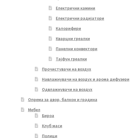
Електрични камини
Електрични радијатори
Калорифери
Кварцни греалки
Панелни конвектори
Тајфун греалки
Прочистувачи на воздух
Навлажнувачи на воздух и арома дифузери
Одвлажнувачи на воздух
Опрема за двор, балкон и градина
Мебел
Бироа
Клуб маси
Полици