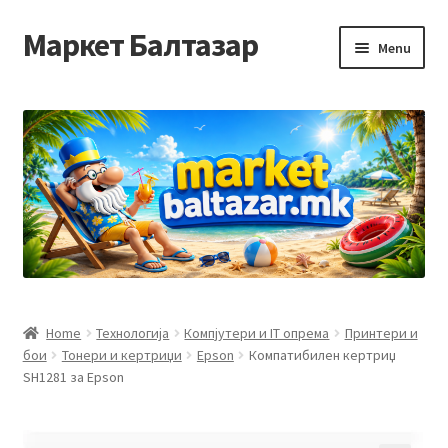
Маркет Балтазар
Skip
Skip
Menu
to
to
navigation
content
Home
Checkout
Homepage
Privacy Policy
Достава и начин на плаќање
Home
Технологија
Компјутери и IT опрема
Принтери и
бои
Тонери и кертриџи
Epson
Компатибилен кертриџ
Контакт
SH1281 за Epson
Корисничка подршка