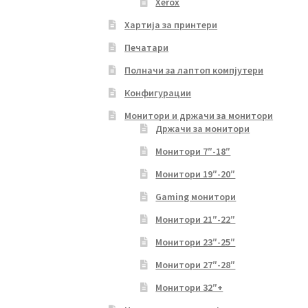
Xerox
Хартија за принтери
Печатари
Полначи за лаптоп компјутери
Конфигурации
Монитори и држачи за монитори
Држачи за монитори
Монитори 7″-18″
Монитори 19″-20″
Gaming монитори
Монитори 21″-22″
Монитори 23″-25″
Монитори 27″-28″
Монитори 32″+