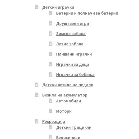
Детски играчки
Батерии и полначи за батерии
Друштвени игри
Зимска забава
Летна забава
Плишани играчки
Играчки за деца
Играчки за бебиња
Детски возила на педали
Возила на акумулатор
Автомобили
Мотори
Рекреација
Детски трицикли
Велосипеди