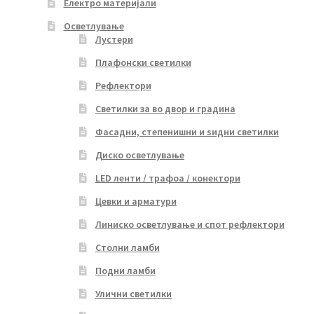
Електро материјали
Осветлување
Лустери
Плафонски светилки
Рефлектори
Светилки за во двор и градина
Фасадни, степенишни и ѕидни светилки
Диско осветлување
LED ленти / трафоа / конектори
Цевки и арматури
Линиско осветлување и спот рефлектори
Столни ламби
Подни ламби
Улични светилки