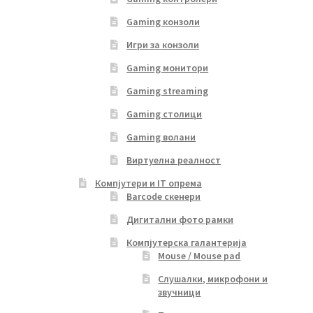
Gaming конзоли
Игри за конзоли
Gaming монитори
Gaming streaming
Gaming столици
Gaming волани
Виртуелна реалност
Компјутери и IT опрема
Barcode скенери
Дигитални фото рамки
Компјутерска галантерија
Mouse / Mouse pad
Слушалки, микрофони и
звучници