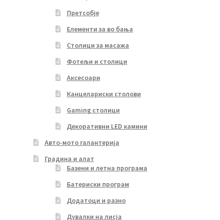
Претсобје
Елементи за во бања
Столици за масажа
Фотељи и столици
Аксесоари
Канцелариски столови
Gaming столици
Декоративни LED камини
Авто-мото галантерија
Градина и алат
Базени и летна програма
Батериски програм
Додатоци и разно
Дувалки на лисја