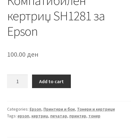
Компатибилен
кертриџ SH1281 за
Epson
100.00
ден
Компатибилен
Add to cart
кертриџ
SH1281
за
Epson
Categories:
Epson
,
Принтери и бои
,
Тонери и кертриџи
Tags:
epson
,
кертриџ
,
печатар
,
принтер
,
тонер
quantity