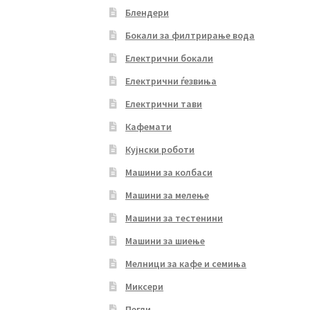
Блендери
Бокали за филтрирање вода
Електрични бокали
Електрични ѓезвиња
Електрични тави
Кафемати
Кујнски роботи
Машини за колбаси
Машини за мелење
Машини за тестенини
Машини за шиење
Мелници за кафе и семиња
Миксери
Пегли