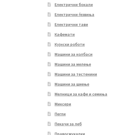
Електрични бокали
Електрични ѓезвиња
Електрични тави
Кафемати
Кујнски роботи
Машини за колбаси
Машини за мелење
Машини за тестенини
Машини за шиење
Мелници за кафе и семиња
Миксери
Пегли
Пекачи за леб
Правосмукалки