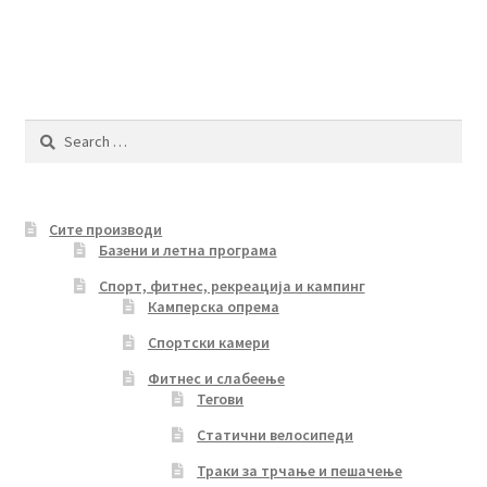
Search
for:
Сите производи
Базени и летна програма
Спорт, фитнес, рекреација и кампинг
Камперска опрема
Спортски камери
Фитнес и слабеење
Тегови
Статични велосипеди
Траки за трчање и пешачење