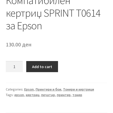
Компатибилен
кертриџ SPRINT T0614
за Epson
130.00
ден
Компатибилен
Add to cart
кертриџ
SPRINT
T0614
за
Categories:
Epson
,
Принтери и бои
,
Тонери и кертриџи
Tags:
epson
,
кертриџ
,
печатар
,
принтер
,
тонер
Epson
quantity