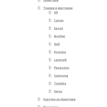
Тонери и кертриџи
HP
Canon
Epson
Brother
Dell
Kyocera
Lexmark
Panasonic
Samsung
Toshiba
Xerox
Хартија за принтери
Печатари