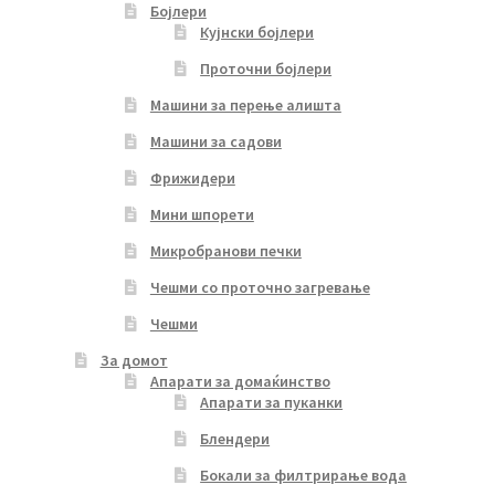
Бојлери
Кујнски бојлери
Проточни бојлери
Машини за перење алишта
Машини за садови
Фрижидери
Мини шпорети
Микробранови печки
Чешми со проточно загревање
Чешми
За домот
Апарати за домаќинство
Апарати за пуканки
Блендери
Бокали за филтрирање вода