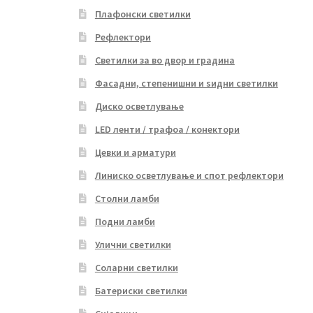
Плафонски светилки
Рефлектори
Светилки за во двор и градина
Фасадни, степенишни и ѕидни светилки
Диско осветлување
LED ленти / трафоа / конектори
Цевки и арматури
Линиско осветлување и спот рефлектори
Столни ламби
Подни ламби
Улични светилки
Соларни светилки
Батериски светилки