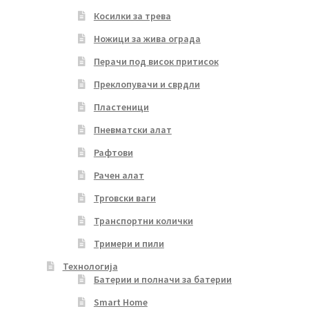
Косилки за трева
Ножици за жива ограда
Перачи под висок притисок
Преклопувачи и сврдли
Пластеници
Пневматски алат
Рафтови
Рачен алат
Трговски ваги
Транспортни колички
Тримери и пили
Технологија
Батерии и полначи за батерии
Smart Home