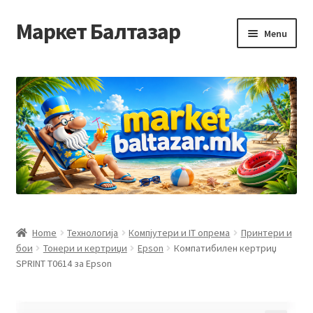
Маркет Балтазар
Skip
Skip
Menu
to
to
navigation
content
Home
Checkout
Homepage
Privacy Policy
Достава и начин на плаќање
Home
Технологија
Компјутери и IT опрема
Принтери и
бои
Тонери и кертриџи
Epson
Компатибилен кертриџ
Контакт
SPRINT T0614 за Epson
Корисничка подршка