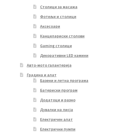
Столици за масажа
Фотељи и столици
Аксесоари
Канцелариски столови
Gaming столици
Декоративни LED камини
Авто-мото галантерија
Градина и алат
Базени и летна програма
Батериски програм
Додатоци и разно
Дувалки на лисја
Електричен алат
Електрични пумпи