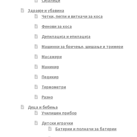
Сијалици
Здравје и убавина
Четки, пегли и виткачи за коса
Фенови за коса
Депилација и епилација
Машинки за бричење, шишање и тримери
Масажери
Маникир
Педикир
Термометри
Разно
Деца и бебиња
Училишен прибор
Детски играчки
Батерии и полначи за батерии