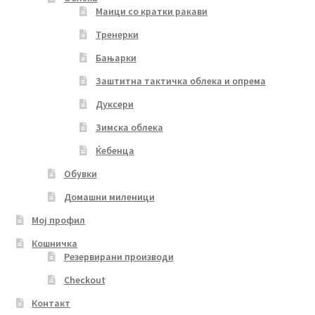
Маици со кратки ракави
Тренерки
Бањарки
Заштитна тактичка облека и опрема
Дуксери
Зимска облека
Ќебенца
Обувки
Домашни миленици
Мој профил
Кошничка
Резервирани производи
Checkout
Контакт