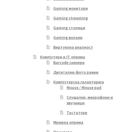
Gaming монитори
Gaming streaming
Gaming столици
Gaming волани
Виртуелна реалност
Компјутери и IT опрема
Barcode скенери
Дигитални фото рамки
Компјутерска галантерија
Mouse / Mouse pad
Слушалки, микрофони и
звучници
Тастатури
Мрежна опрема
Принтери