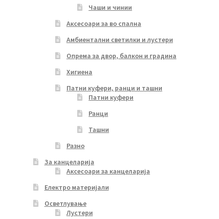
Чаши и чинии
Аксесоари за во спална
Амбиентални светилки и лустери
Опрема за двор, балкон и градина
Хигиена
Патни куфери, ранци и ташни
Патни куфери
Ранци
Ташни
Разно
За канцеларија
Аксесоари за канцеларија
Електро материјали
Осветлување
Лустери