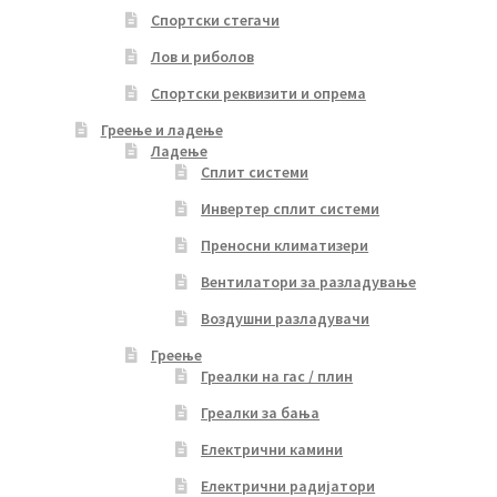
Спортски стегачи
Лов и риболов
Спортски реквизити и опрема
Греење и ладење
Ладење
Сплит системи
Инвертер сплит системи
Преносни климатизери
Вентилатори за разладување
Воздушни разладувачи
Греење
Греалки на гас / плин
Греалки за бања
Електрични камини
Електрични радијатори