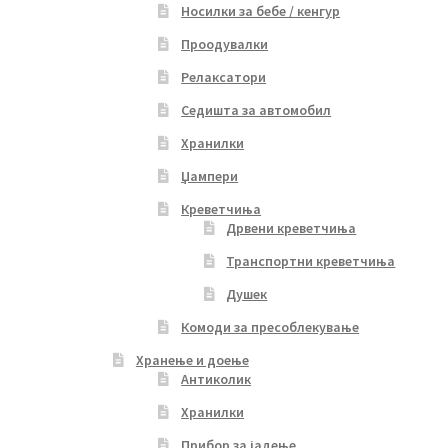
Носилки за бебе / кенгур
Проодувалки
Релаксатори
Седишта за автомобил
Хранилки
Џампери
Креветчиња
Дрвени креветчиња
Транспортни креветчиња
Душек
Комоди за пресоблекување
Хранење и доење
Антиколик
Хранилки
Прибор за јадење