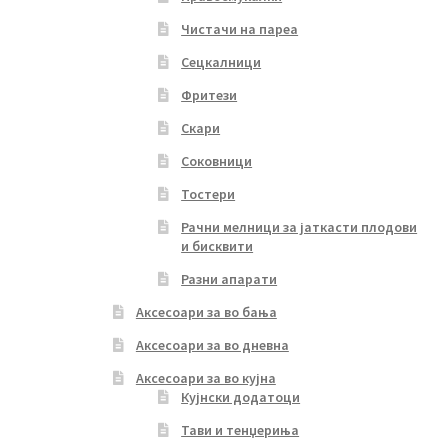
Чистачи на пареа
Сецкалници
Фритези
Скари
Соковници
Тостери
Рачни мелници за јаткасти плодови
и бисквити
Разни апарати
Аксесоари за во бања
Аксесоари за во дневна
Аксесоари за во кујна
Кујнски додатоци
Тави и тенџериња