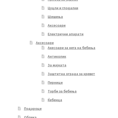
Цуцли и глодалки
Шишиња
Аксесоари
Електрични апарати
Аксесоари
Акесоари за нега на бебиња
Антиколик
За мајката
Заштитна ограда за кревет
Перници
Торби за бебиња
Ќебенца
Подароци
Облека