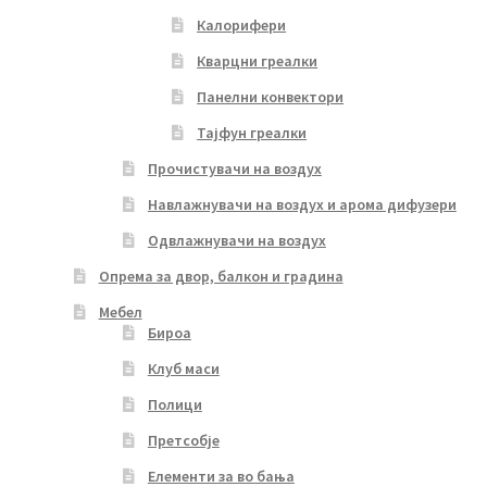
Калорифери
Кварцни греалки
Панелни конвектори
Тајфун греалки
Прочистувачи на воздух
Навлажнувачи на воздух и арома дифузери
Одвлажнувачи на воздух
Опрема за двор, балкон и градина
Мебел
Бироа
Клуб маси
Полици
Претсобје
Елементи за во бања