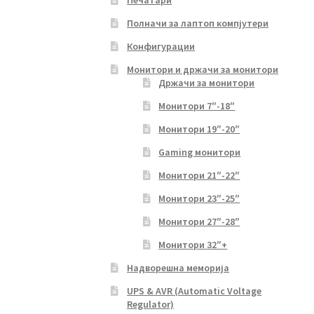
Полначи за лаптоп компјутери
Конфигурации
Монитори и држачи за монитори
Држачи за монитори
Монитори 7″-18″
Монитори 19″-20″
Gaming монитори
Монитори 21″-22″
Монитори 23″-25″
Монитори 27″-28″
Монитори 32″+
Надворешна меморија
UPS & AVR (Automatic Voltage
Regulator)