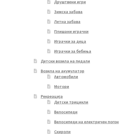
Друштвени игри
Зимска забава
Летна забава
Плишани играчки
Играчки за деца
Играчки за бебиња
Детски возила на педали
Возила на акумулатор
Автомобили
Мотори
Рекреација
Детски трицикли
Велосипеди
Велосипеди на електричен погон
Скироли