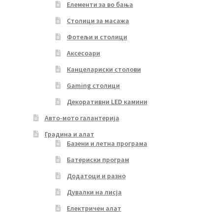
Елементи за во бања
Столици за масажа
Фотељи и столици
Аксесоари
Канцелариски столови
Gaming столици
Декоративни LED камини
Авто-мото галантерија
Градина и алат
Базени и летна програма
Батериски програм
Додатоци и разно
Дувалки на лисја
Електричен алат