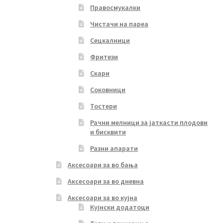
Правосмукалки
Чистачи на пареа
Сецкалници
Фритези
Скари
Соковници
Тостери
Рачни мелници за јаткасти плодови
и бисквити
Разни апарати
Аксесоари за во бања
Аксесоари за во дневна
Аксесоари за во кујна
Кујнски додатоци