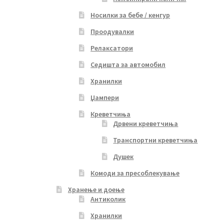
Носилки за бебе / кенгур
Проодувалки
Релаксатори
Седишта за автомобил
Хранилки
Џампери
Креветчиња
Дрвени креветчиња
Транспортни креветчиња
Душек
Комоди за пресоблекување
Хранење и доење
Антиколик
Хранилки