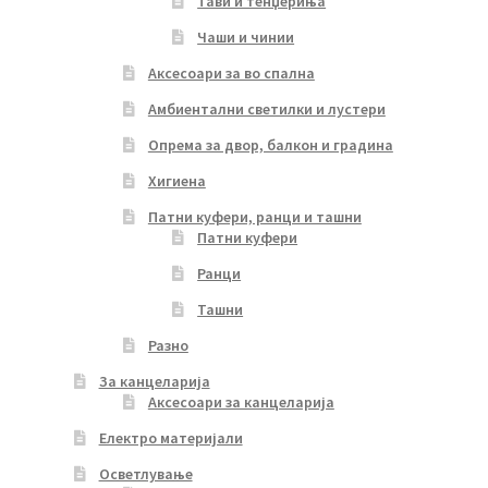
Тави и тенџериња
Чаши и чинии
Аксесоари за во спална
Амбиентални светилки и лустери
Опрема за двор, балкон и градина
Хигиена
Патни куфери, ранци и ташни
Патни куфери
Ранци
Ташни
Разно
За канцеларија
Аксесоари за канцеларија
Електро материјали
Осветлување