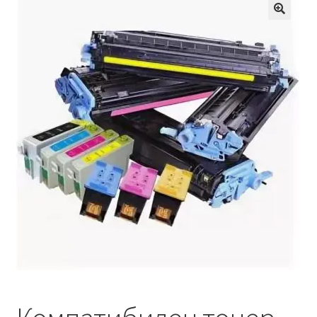
Кошничка
🔍
Мој профил
Рекламации и замена на производ
Сите производи
Услови за користење