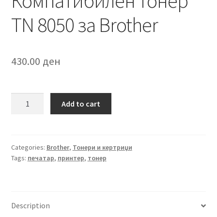
Компатибилен тонер
TN 8050 за Brother
430.00
ден
Компатибилен
Add to cart
тонер
TN
8050
за
Categories:
Brother
,
Тонери и кертриџи
Tags:
печатар
,
принтер
,
тонер
Brother
quantity
Description