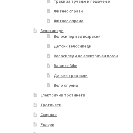
Траки за трчање и пешачење
Фитнес справи
Фитнес опрема
Велосипеди
Велосипеди за возрасни
Детски велосипеди
Велосипеди на електричен погон
Balance Bike
Детски трицикли
Вело опрема
Електрични тротинети
Тротинети
Скироли
Ролери