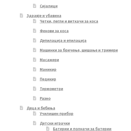
Сијалици
Здравје и убавина
Четки, пегли и виткачи за коса
Фенови за коса
Депилација и епилација
Машинки за бричење, шишање и тримери
Масажери
Маникир
Педикир
Термометри
Разно
Деца и бебиња
Училишен прибор
Детски играчки
Батерии и полначи за батерии