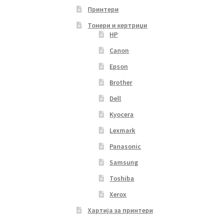
Принтери
Тонери и кертриџи
HP
Canon
Epson
Brother
Dell
Kyocera
Lexmark
Panasonic
Samsung
Toshiba
Xerox
Хартија за принтери