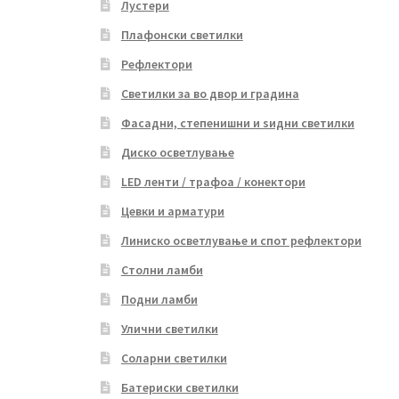
Лустери
Плафонски светилки
Рефлектори
Светилки за во двор и градина
Фасадни, степенишни и ѕидни светилки
Диско осветлување
LED ленти / трафоа / конектори
Цевки и арматури
Линиско осветлување и спот рефлектори
Столни ламби
Подни ламби
Улични светилки
Соларни светилки
Батериски светилки