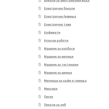
Бокали за филтрирање вода
Електрични бокали
Електрични ѓезвиња
Електрични тави
Кафемати
Кујнски роботи
Машини за колбаси
Машини за мелење
Машини за тестенини
Машини за шиење
Мелници за кафе и семиња
Миксери
Пегли
Пекачи за леб