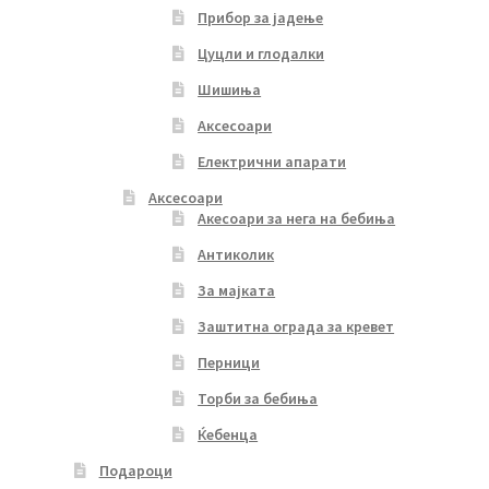
Прибор за јадење
Цуцли и глодалки
Шишиња
Аксесоари
Електрични апарати
Аксесоари
Акесоари за нега на бебиња
Антиколик
За мајката
Заштитна ограда за кревет
Перници
Торби за бебиња
Ќебенца
Подароци