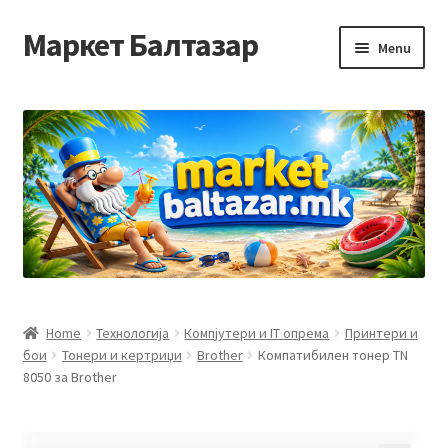
Маркет Балтазар
Skip
Skip
Menu
to
to
navigation
content
Home
Checkout
Homepage
Privacy Policy
Достава и начин на плаќање
Home
Технологија
Компјутери и IT опрема
Принтери и
бои
Тонери и кертриџи
Brother
Компатибилен тонер TN
Контакт
8050 за Brother
Корисничка подршка