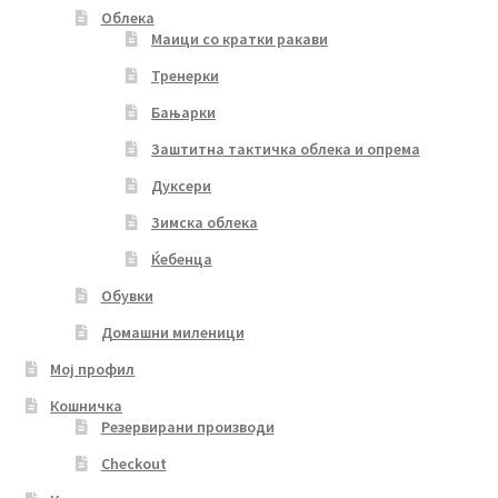
Облека
Маици со кратки ракави
Тренерки
Бањарки
Заштитна тактичка облека и опрема
Дуксери
Зимска облека
Ќебенца
Обувки
Домашни миленици
Мој профил
Кошничка
Резервирани производи
Checkout