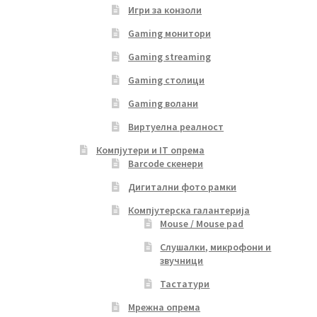
Игри за конзоли
Gaming монитори
Gaming streaming
Gaming столици
Gaming волани
Виртуелна реалност
Компјутери и IT опрема
Barcode скенери
Дигитални фото рамки
Компјутерска галантерија
Mouse / Mouse pad
Слушалки, микрофони и
звучници
Тастатури
Мрежна опрема