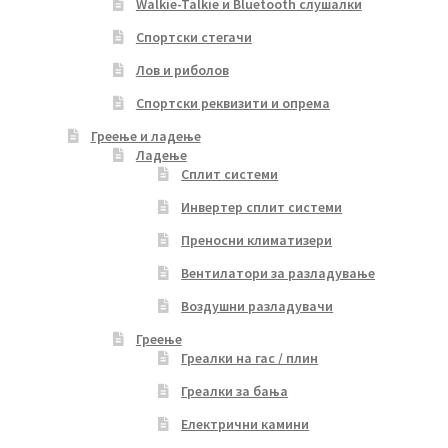
Walkie-Talkie и Bluetooth слушалки
Спортски стегачи
Лов и риболов
Спортски реквизити и опрема
Греење и ладење
Ладење
Сплит системи
Инвертер сплит системи
Преносни климатизери
Вентилатори за разладување
Воздушни разладувачи
Греење
Греалки на гас / плин
Греалки за бања
Електрични камини