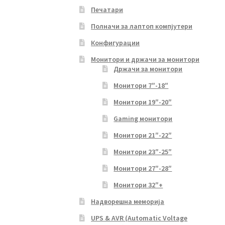
Печатари
Полначи за лаптоп компјутери
Конфигурации
Монитори и држачи за монитори
Држачи за монитори
Монитори 7″-18″
Монитори 19″-20″
Gaming монитори
Монитори 21″-22″
Монитори 23″-25″
Монитори 27″-28″
Монитори 32″+
Надворешна меморија
UPS & AVR (Automatic Voltage