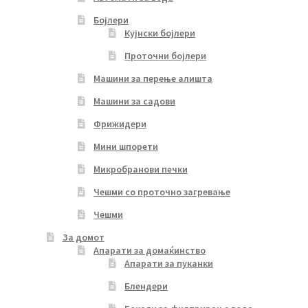
Бојлери
Кујнски бојлери
Проточни бојлери
Машини за перење алишта
Машини за садови
Фрижидери
Мини шпорети
Микробранови печки
Чешми со проточно загревање
Чешми
За домот
Апарати за домаќинство
Апарати за пуканки
Блендери