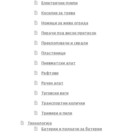
Електрични пумпи
Косилки за трева
Ножици за жива ограда
Перачи под висок притисок
Преклопувачи и сврдли
Пластеници
Пневматски алат
Рафтови
Рачен алат
Трговски ваги
Транспортни колички
Тримери и пили
Технологија
Батерии и полначи за батерии