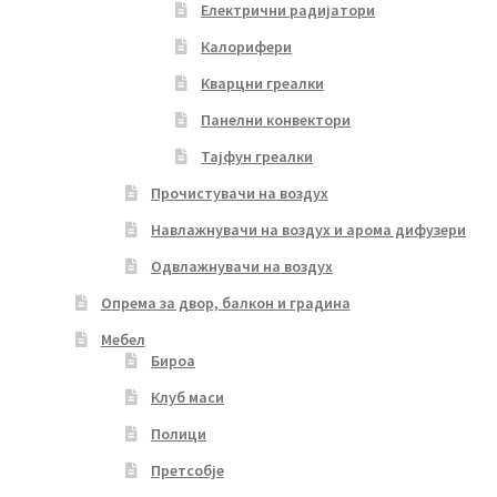
Електрични радијатори
Калорифери
Кварцни греалки
Панелни конвектори
Тајфун греалки
Прочистувачи на воздух
Навлажнувачи на воздух и арома дифузери
Одвлажнувачи на воздух
Опрема за двор, балкон и градина
Мебел
Бироа
Клуб маси
Полици
Претсобје