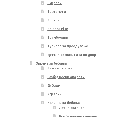
Скироли
Тротинети
Ролери
Balance Bike
Трамбулини
Туркала за проодување
Детски реквизити за во двор
Опрема за бебиња
Бања и тоалет
Безбедносни апарати
Дубаци
Игрални
Колички за бебиња
Летни колички
Комбинирани колички