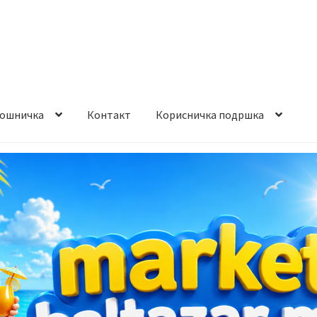
ошничка
Контакт
Корисничка подршка
става и начин на плаќање
Контакт
Корисничка подршка
а на производ
Сите производи
Услови за користење