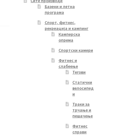
Сите производи
Базени и летна
програма
Спорт, фитнес,
рекреација и кампинг
Камперска
опрема
Спортски камери
Фитнес и
слабеење
Тегови
Статични
велосипед
и
Траки за
трчање и
пешачење
Фитнес
справи