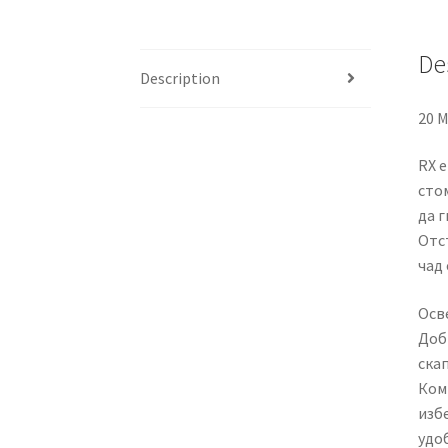
De
Description
20 M
RX е
сто
да г
Отс
чад 
Осв
Доби
ска
Ком
изб
удо