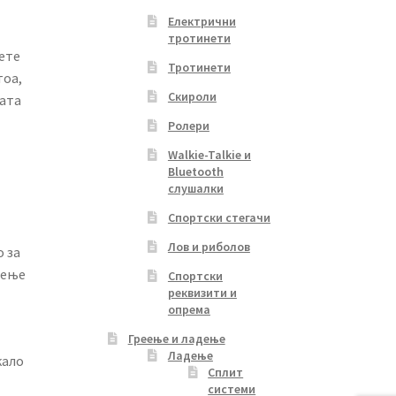
Електрични
тротинети
ете
Тротинети
тоа,
Скироли
ката
Ролери
Walkie-Talkie и
Bluetooth
слушалки
Спортски стегачи
Лов и риболов
о за
лење
Спортски
реквизити и
опрема
Греење и ладење
Ладење
кало
Сплит
системи