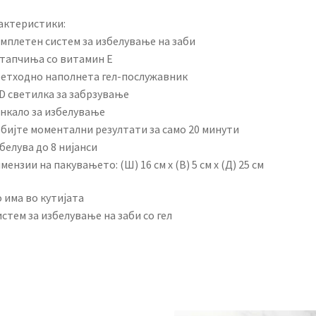
актеристики:
омплетен систем за избелување на заби
стапчиња со витамин Е
ретходно наполнета гел-послужавник
ED светилка за забрзување
енкало за избелување
обијте моментални резултати за само 20 минути
белува до 8 нијанси
мензии на пакувањето: (Ш) 16 см x (В) 5 см x (Д) 25 см
 има во кутијата
стем за избелување на заби со гел