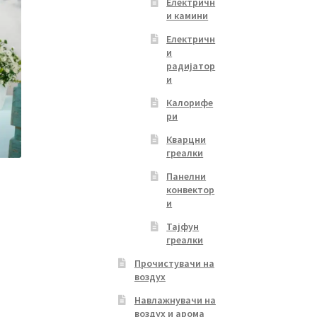
Електричн
и камини
Електричн
и
радијатор
и
Калорифе
ри
Кварцни
греалки
Панелни
конвектор
и
Тајфун
греалки
Прочистувачи на
воздух
Навлажнувачи на
воздух и арома