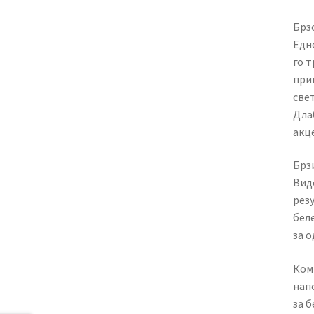
Брзо
Едн
го 
при
свет
Дла
акц
Брзи
Вид
резу
бел
за 
Ком
напо
за б