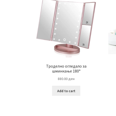
Троделно огледало за
шминкање 180°
880.00
ден
Add to cart