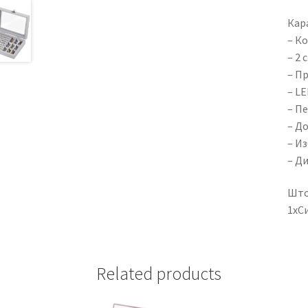
Кар
– К
– 2 
– П
– L
– П
– Д
– Из
– Ди
Што
1xСи
Related products