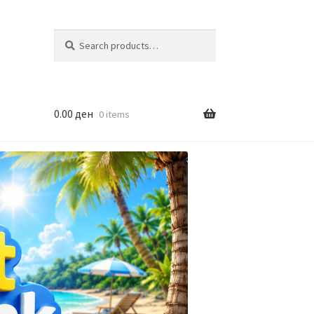
Search
Search
for:
0.00
ден
0 items