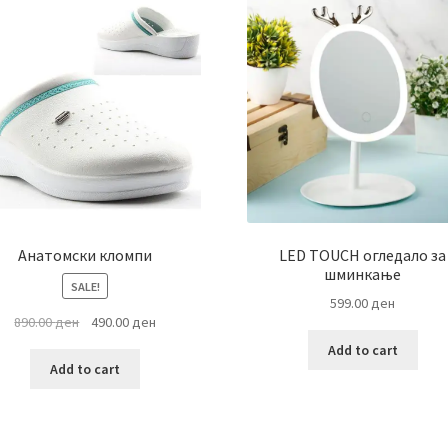
Анатомски кломпи
LED TOUCH огледало за
шминкање
SALE!
599.00
ден
Original
Current
890.00
ден
490.00
ден
price
price
Add to cart
was:
is:
Add to cart
890.00 ден.
490.00 ден.