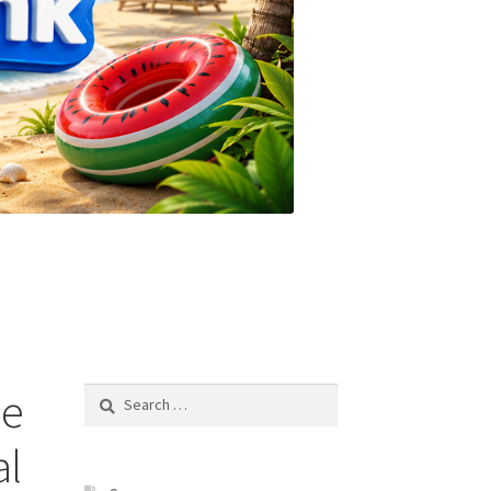
ње
Search
for:
al