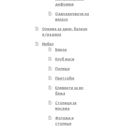
дифузери
Одвлажнувачи на
воздух
Опрема за двор, балкон
и градина
Мебел
Бироа
Клуб маси
Полици
Претсобје
Елементи за во
бања
Столици за
масажа
Фотељи и
столици