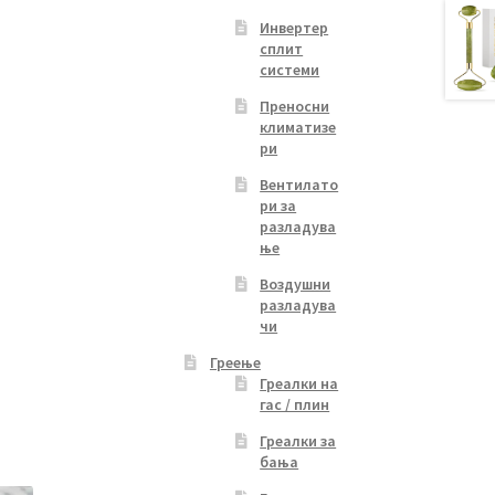
Инвертер
сплит
системи
Преносни
климатизе
ри
Вентилато
ри за
разладува
ње
Воздушни
разладува
чи
Греење
Греалки на
гас / плин
Греалки за
бања