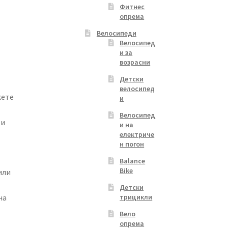
Фитнес
опрема
Велосипеди
Велосипед
и за
возрасни
Детски
велосипед
жете
и
Велосипед
 и
и на
електриче
н погон
Balance
Bike
или
Детски
трицикли
на
Вело
опрема