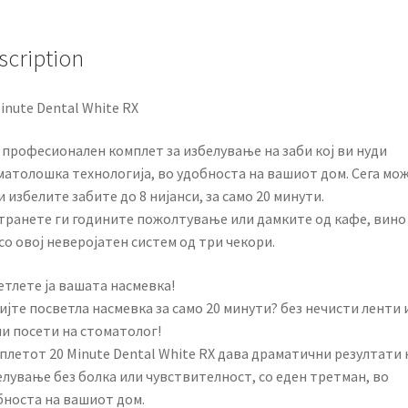
scription
inute Dental White RX
 професионален комплет за избелување на заби кој ви нуди
матолошка технологија, во удобноста на вашиот дом. Сега мо
и избелите забите до 8 нијанси, за само 20 минути.
транете ги годините пожолтување или дамките од кафе, вино
со овој неверојатен систем од три чекори.
етлете ја вашата насмевка!
јте посветла насмевка за само 20 минути? без нечисти ленти 
пи посети на стоматолог!
плетот 20 Minute Dental White RX дава драматични резултати 
елување без болка или чувствителност, со еден третман, во
бноста на вашиот дом.