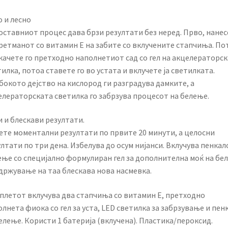
 и лесно
оставниот процес дава брзи резултати без неред. Прво, нанес
третманот со витамин Е на забите со вклучените стапчиња. По
качете го претходно наполнетиот сад со гел на акцелераторс
илка, потоа ставете го во устата и вклучете ја светилката.
бокото дејство на кислород ги разградува дамките, а
елераторската светилка го забрзува процесот на белење.
 и блескави резултати.
ете моментални резултати по првите 20 минути, а целосни
лтати по три дена. Избелува до осум нијанси. Вклучува пенкал
ење со специјално формулиран гел за дополнителна моќ на бе
одржување на таа блескава нова насмевка.
плетот вклучува два стапчиња со витамин Е, претходно
лнета фиока со гел за уста, LED светилка за забрзување и пен
елење. Користи 1 батерија (вклучена). Пластика/пероксид.