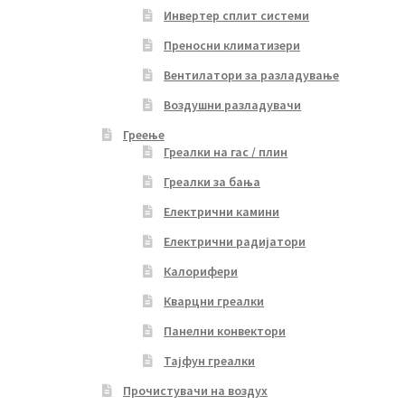
Инвертер сплит системи
Преносни климатизери
Вентилатори за разладување
Воздушни разладувачи
Греење
Греалки на гас / плин
Греалки за бања
Електрични камини
Електрични радијатори
Калорифери
Кварцни греалки
Панелни конвектори
Тајфун греалки
Прочистувачи на воздух