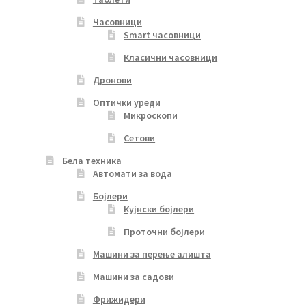
Часовници
Smart часовници
Класични часовници
Дронови
Оптички уреди
Микроскопи
Сетови
Бела техника
Автомати за вода
Бојлери
Кујнски бојлери
Проточни бојлери
Машини за перење алишта
Машини за садови
Фрижидери