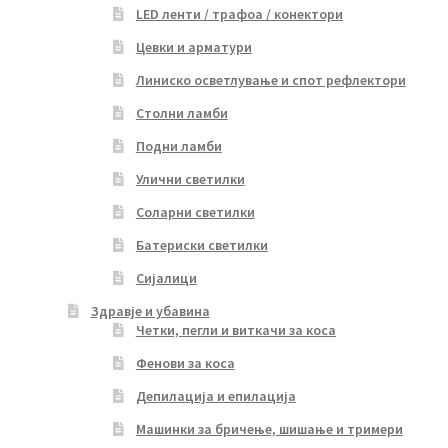
LED ленти / трафоа / конектори
Цевки и арматури
Линиско осветлување и спот рефлектори
Столни ламби
Подни ламби
Улични светилки
Соларни светилки
Батериски светилки
Сијалици
Здравје и убавина
Четки, пегли и виткачи за коса
Фенови за коса
Депилација и епилација
Машинки за бричење, шишање и тримери