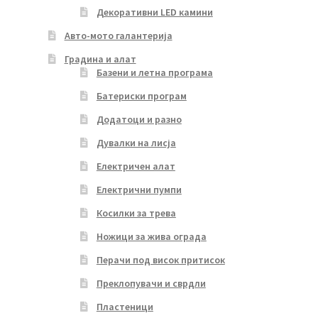
Декоративни LED камини
Авто-мото галантерија
Градина и алат
Базени и летна програма
Батериски програм
Додатоци и разно
Дувалки на лисја
Електричен алат
Електрични пумпи
Косилки за трева
Ножици за жива ограда
Перачи под висок притисок
Преклопувачи и сврдли
Пластеници