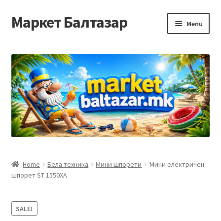
Маркет Балтазар
Skip
Skip
Menu
to
to
navigation
content
Home
Checkout
Homepage
Privacy Policy
Достава и начин на плаќање
Home
Бела техника
Мини шпорети
Мини електричен
шпорет ST 1550XA
Контакт
Корисничка подршка
SALE!