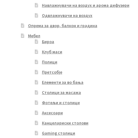
Навлажнувачи на воздух и арома дифузери
Одвлажнувачи на воздух
Опрема за двор, балкон и градина
Мебел
Бироа
Клуб маси
Полици
Претсобје
Елементи за во бања
Столици за масажа
Фотељи и столици
Аксесоари
Канцелариски столови
Gaming столици