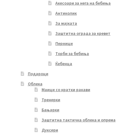
Акесоари за нега на бебиња
Антиколик
За мајката
Заштитна ограда за кревет
Перници
Торби за бебиња
Ќебенца
Подароци
Облека
Маици со кратки ракави
Тренерки
Бањарки
Заштитна тактичка облека и опрема
Дуксери