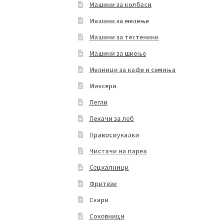
Машини за колбаси
Машини за мелење
Машини за тестенини
Машини за шиење
Мелници за кафе и семиња
Миксери
Пегли
Пекачи за леб
Правосмукалки
Чистачи на пареа
Сецкалници
Фритези
Скари
Соковници