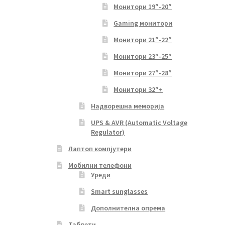
Монитори 19″-20″
Gaming монитори
Монитори 21″-22″
Монитори 23″-25″
Монитори 27″-28″
Монитори 32″+
Надворешна меморија
UPS & AVR (Automatic Voltage
Regulator)
Лаптоп компјутери
Мобилни телефони
Уреди
Smart sunglasses
Дополнителна опрема
Таблети