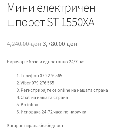
Мини електричен
шпорет ST 1550XA
Original
Current
4,240.00
ден
3,780.00
ден
price
price
Нарачајте брзо и едноставно 24/7 на:
was:
is:
4,240.00 ден.
3,780.00 ден.
Телефон 079 276 565
Viber 079 276 565
Регистрирајте се online на нашата страна
Chat на нашата страна
Во inbox
Испорака 24-72 часа по нарачка
Загарантирана безбедност