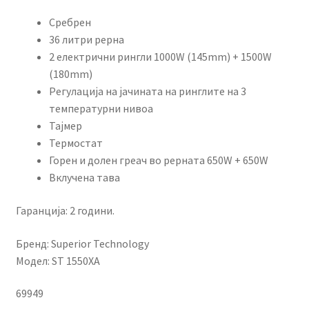
Сребрен
36 литри рерна
2 електрични рингли 1000W (145mm) + 1500W
(180mm)
Регулација на јачината на ринглите на 3
температурни нивоа
Тајмер
Термостат
Горен и долен греач во рерната 650W + 650W
Вклучена тава
Гаранција: 2 години.
Бренд: Superior Technology
Модел: ST 1550XA
69949