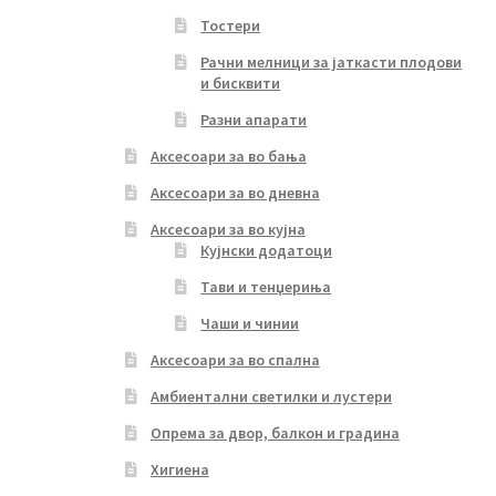
Тостери
Рачни мелници за јаткасти плодови
и бисквити
Разни апарати
Аксесоари за во бања
Аксесоари за во дневна
Аксесоари за во кујна
Кујнски додатоци
Тави и тенџериња
Чаши и чинии
Аксесоари за во спална
Амбиентални светилки и лустери
Опрема за двор, балкон и градина
Хигиена