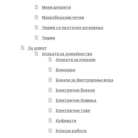
Мини шпорети
Микробранови печки
Чешми со проточно загревање
Чешми
За домот
Апарати за домаќинство
Апарати за пуканки
Блендери
Бокали за филтрирање вода
Електрични бокали
Електрични ѓезвиња
Електрични тави
Кафемати
Кујнски роботи