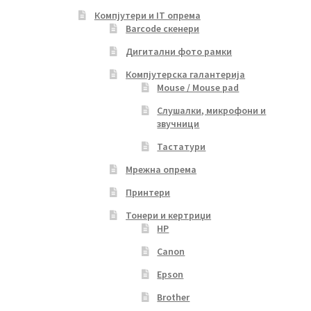
Компјутери и IT опрема
Barcode скенери
Дигитални фото рамки
Компјутерска галантерија
Mouse / Mouse pad
Слушалки, микрофони и
звучници
Тастатури
Мрежна опрема
Принтери
Тонери и кертриџи
HP
Canon
Epson
Brother