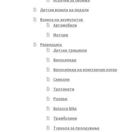
Играчки за бебиња
Детски возила на педали
Возила на акумулатор
Автомобили
Мотори
Рекреација
Детски трицикли
Велосипеди
Велосипеди на електричен погон
Скироли
Тротинети
Ролери
Balance Bike
Трамбулини
Туркала за проодување