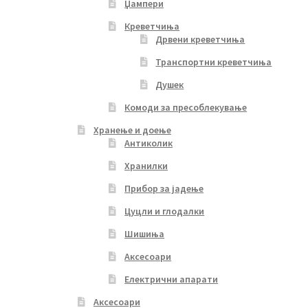
Џампери
Креветчиња
Дрвени креветчиња
Транспортни креветчиња
Душек
Комоди за пресоблекување
Хранење и доење
Антиколик
Хранилки
Прибор за јадење
Цуцли и глодалки
Шишиња
Аксесоари
Електрични апарати
Аксесоари