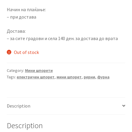
Начин на плаќање:
– при достава
Достава:
– за сите градови и села 140 ден. за достава до врата
Out of stock
Category:
Мини шпорети
Tags:
електричен шпорет
,
мини шпорет
,
рерни
,
фурна
Description
Description