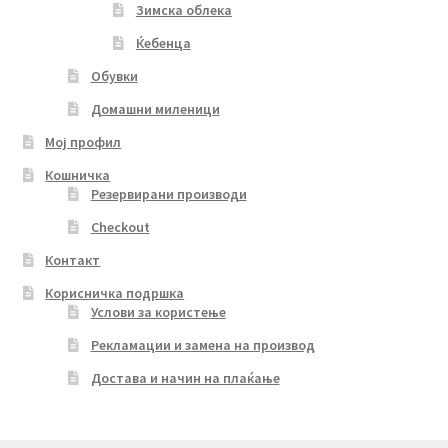
Зимска облека
Ќебенца
Обувки
Домашни миленици
Мој профил
Кошничка
Резервирани производи
Checkout
Контакт
Корисничка подршка
Услови за користење
Рекламации и замена на производ
Достава и начин на плаќање