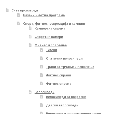
Сите производи
Базени и летна програма
Спорт, фитнес, рекреација и кампинг
Камперска опрема
Спортски камери
Фитнес и слабеење
Тегови
Статични велосипеди
Траки за трчање и пешачење
Фитнес справи
Фитнес опрема
Велосипеди
Велосипеди за возрасни
Детски велосипеди
Велосипеди на електричен погон