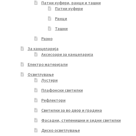
Патни куфери, ранци и ташни
Патни куфери
Ранци
Ташни
Разно
За канцеларија
Аксесоари за канцеларија
Електро материјали
Осветлување
Лустери
Плафонски светилки
Рефлектори
Светилки за во двор и градина
Фасадни, степенишни и ѕидни светилки
Диско осветлување