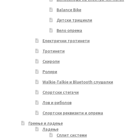
Balance Bike
Детски трицикли
Вело опрема
Електрични тротинети
Тротинети
Скироли
Ролери
Walkie-Talkie и Bluetooth слушалки
Спортски стегачи
Лов и риболов
Спортски реквизити и опрема
Греење и ладење
Ладење
Сплит системи