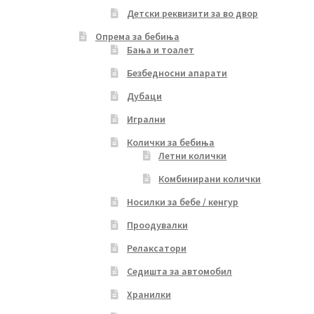
Детски реквизити за во двор
Опрема за бебиња
Бања и тоалет
Безбедносни апарати
Дубаци
Игрални
Колички за бебиња
Летни колички
Комбинирани колички
Носилки за бебе / кенгур
Проодувалки
Релаксатори
Седишта за автомобил
Хранилки