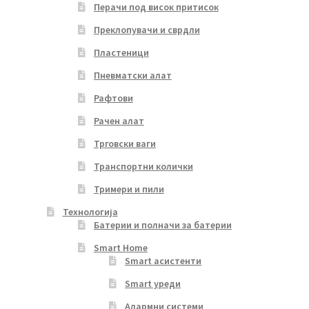
Перачи под висок притисок
Преклопувачи и сврдли
Пластеници
Пневматски алат
Рафтови
Рачен алат
Трговски ваги
Транспортни колички
Тримери и пили
Технологија
Батерии и полначи за батерии
Smart Home
Smart асистенти
Smart уреди
Алармни системи