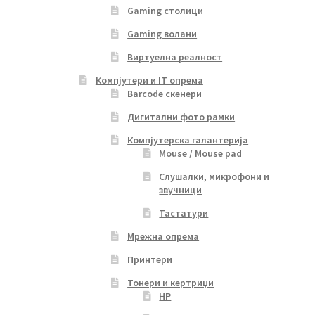
Gaming столици
Gaming волани
Виртуелна реалност
Компјутери и IT опрема
Barcode скенери
Дигитални фото рамки
Компјутерска галантерија
Mouse / Mouse pad
Слушалки, микрофони и
звучници
Тастатури
Мрежна опрема
Принтери
Тонери и кертриџи
HP