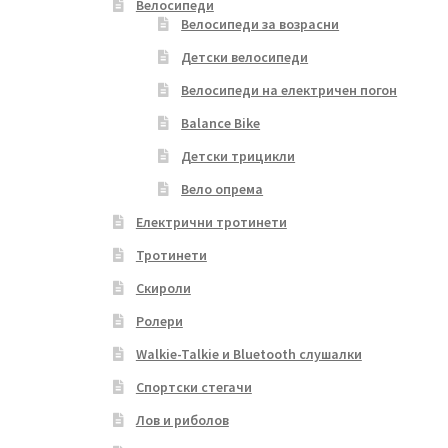
Велосипеди
Велосипеди за возрасни
Детски велосипеди
Велосипеди на електричен погон
Balance Bike
Детски трицикли
Вело опрема
Електрични тротинети
Тротинети
Скироли
Ролери
Walkie-Talkie и Bluetooth слушалки
Спортски стегачи
Лов и риболов