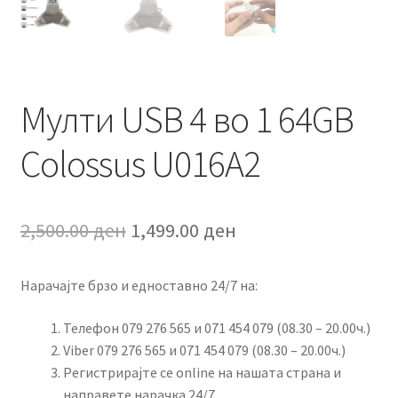
Мулти USB 4 во 1 64GB
Colossus U016A2
Original
Current
2,500.00
ден
1,499.00
ден
price
price
Нарачајте брзо и едноставно 24/7 на:
was:
is:
2,500.00 ден.
1,499.00 ден.
Телефон 079 276 565 и 071 454 079 (08.30 – 20.00ч.)
Viber 079 276 565 и 071 454 079 (08.30 – 20.00ч.)
Регистрирајте се online на нашата страна и
направете нарачка 24/7