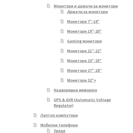
Монитори и држачи за монитори
Држачи за монитори
Монитори 7″-18″
Монитори 19″-20″
Gaming монитори
Монитори 21″-22″
Монитори 23″-25″
Монитори 27″-28″
Монитори 32″+
Надворешна меморија
UPS & AVR (Automatic Voltage
Regulator)
Лаптоп компјутери
Мобилни телефони
Уреди