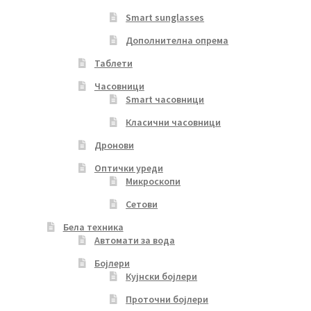
Smart sunglasses
Дополнителна опрема
Таблети
Часовници
Smart часовници
Класични часовници
Дронови
Оптички уреди
Микроскопи
Сетови
Бела техника
Автомати за вода
Бојлери
Кујнски бојлери
Проточни бојлери