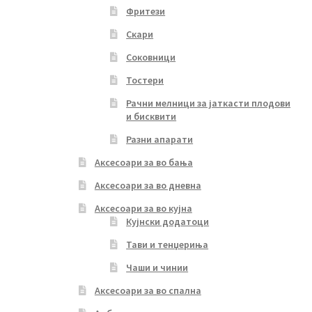
Фритези
Скари
Соковници
Тостери
Рачни мелници за јаткасти плодови
и бисквити
Разни апарати
Аксесоари за во бања
Аксесоари за во дневна
Аксесоари за во кујна
Кујнски додатоци
Тави и тенџериња
Чаши и чинии
Аксесоари за во спална