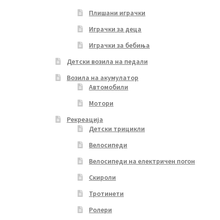
Плишани играчки
Играчки за деца
Играчки за бебиња
Детски возила на педали
Возила на акумулатор
Автомобили
Мотори
Рекреација
Детски трицикли
Велосипеди
Велосипеди на електричен погон
Скироли
Тротинети
Ролери