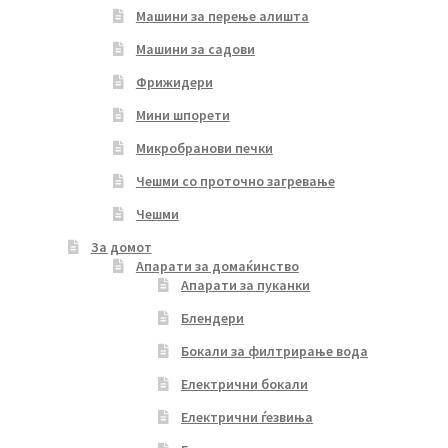
Машини за перење алишта
Машини за садови
Фрижидери
Мини шпорети
Микробранови печки
Чешми со проточно загревање
Чешми
За домот
Апарати за домаќинство
Апарати за пуканки
Блендери
Бокали за филтрирање вода
Електрични бокали
Електрични ѓезвиња