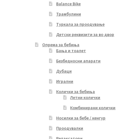
Balance Bike
Трамбулини
Туркала за проодување
Детски реквизити за во двор
Опрема за бебиња
Бања и тоалет
Безбедносни апарати
Дубаци
Игрални
Колички за бебиња
Летни колички
Комбинирани колички
Носилки за бебе / кенгур
Проодувалки
Релаксатори