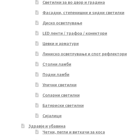
Светилки за во двор и градина
Фасадни, степенишни и ѕидни светилки
Диско осветлување
LED ленти / трафоа / конектори
Цевки и арматури
Линиско осветлување и спот рефлектори
Столни ламби
Подни ламби
Улични светилки
Соларни светилки
Батериски светилки
Сијалици
Здравје и убавина
Четки, пегли и виткачи за коса