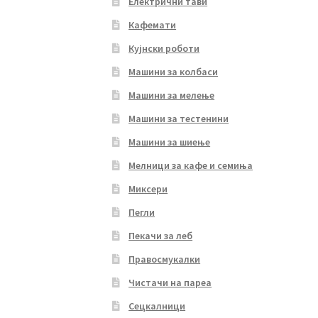
Електрични тави
Кафемати
Кујнски роботи
Машини за колбаси
Машини за мелење
Машини за тестенини
Машини за шиење
Мелници за кафе и семиња
Миксери
Пегли
Пекачи за леб
Правосмукалки
Чистачи на пареа
Сецкалници