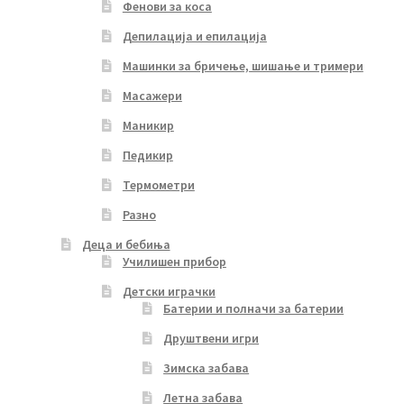
Фенови за коса
Депилација и епилација
Машинки за бричење, шишање и тримери
Масажери
Маникир
Педикир
Термометри
Разно
Деца и бебиња
Училишен прибор
Детски играчки
Батерии и полначи за батерии
Друштвени игри
Зимска забава
Летна забава