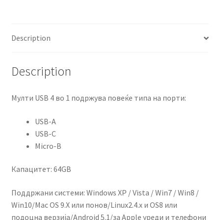
Colossus
U016A2
quantity
Description
Description
Мулти USB 4 во 1 подржува повеќе типа на порти:
USB-A
USB-C
Micro-B
Капацитет: 64GB
Поддржани системи: Windows XP / Vista / Win7 / Win8 /
Win10/Mac OS 9.X или понов/Linux2.4.x и OS8 или
подоцна верзија/Android 5.1/за Apple уреди и телефони