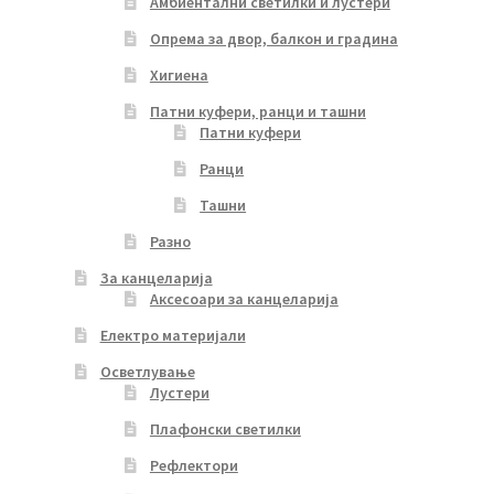
Амбиентални светилки и лустери
Опрема за двор, балкон и градина
Хигиена
Патни куфери, ранци и ташни
Патни куфери
Ранци
Ташни
Разно
За канцеларија
Аксесоари за канцеларија
Електро материјали
Осветлување
Лустери
Плафонски светилки
Рефлектори