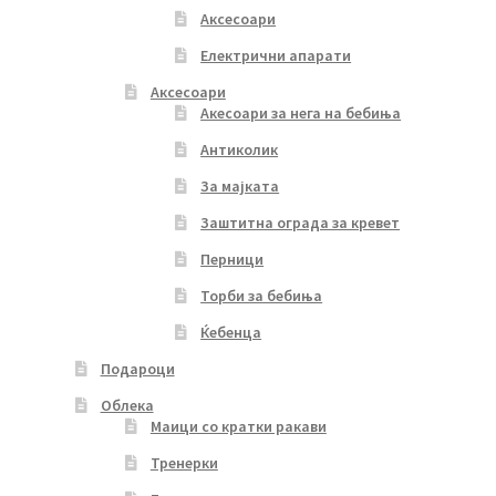
Аксесоари
Електрични апарати
Аксесоари
Акесоари за нега на бебиња
Антиколик
За мајката
Заштитна ограда за кревет
Перници
Торби за бебиња
Ќебенца
Подароци
Облека
Маици со кратки ракави
Тренерки