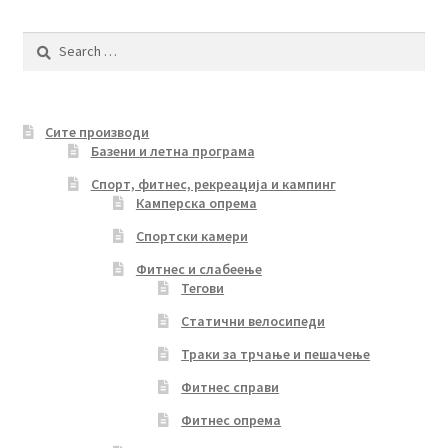
Search
for:
Сите производи
Базени и летна програма
Спорт, фитнес, рекреација и кампинг
Камперска опрема
Спортски камери
Фитнес и слабеење
Тегови
Статични велосипеди
Траки за трчање и пешачење
Фитнес справи
Фитнес опрема