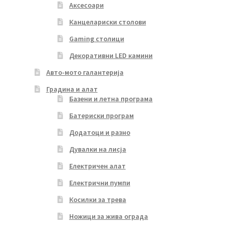
Аксесоари
Канцелариски столови
Gaming столици
Декоративни LED камини
Авто-мото галантерија
Градина и алат
Базени и летна програма
Батериски програм
Додатоци и разно
Дувалки на лисја
Електричен алат
Електрични пумпи
Косилки за трева
Ножици за жива ограда