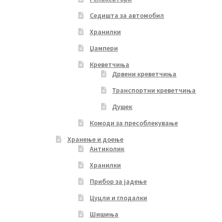
Седишта за автомобил
Хранилки
Џампери
Креветчиња
Дрвени креветчиња
Транспортни креветчиња
Душек
Комоди за пресоблекување
Хранење и доење
Антиколик
Хранилки
Прибор за јадење
Цуцли и глодалки
Шишиња