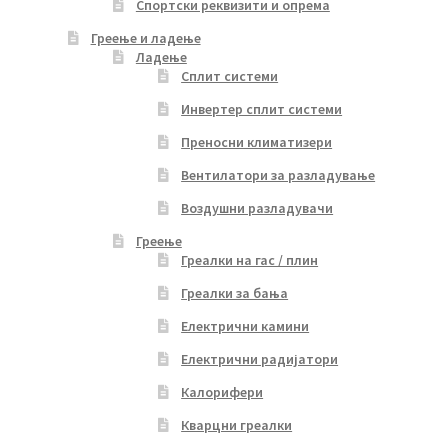
Спортски реквизити и опрема
Греење и ладење
Ладење
Сплит системи
Инвертер сплит системи
Преносни климатизери
Вентилатори за разладување
Воздушни разладувачи
Греење
Греалки на гас / плин
Греалки за бања
Електрични камини
Електрични радијатори
Калорифери
Кварцни греалки