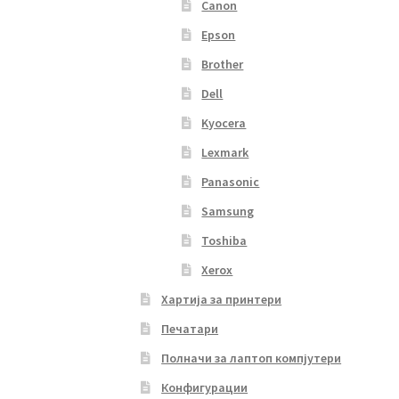
Canon
Epson
Brother
Dell
Kyocera
Lexmark
Panasonic
Samsung
Toshiba
Xerox
Хартија за принтери
Печатари
Полначи за лаптоп компјутери
Конфигурации