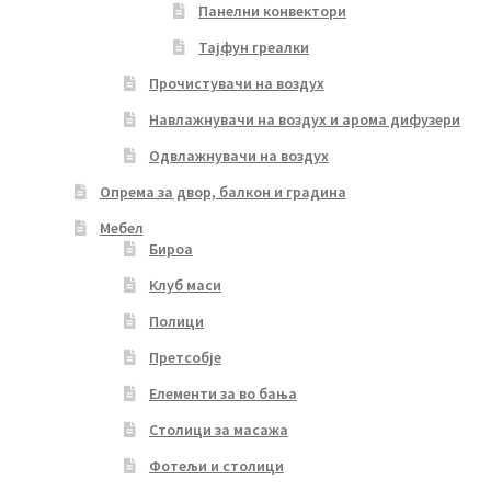
Панелни конвектори
Тајфун греалки
Прочистувачи на воздух
Навлажнувачи на воздух и арома дифузери
Одвлажнувачи на воздух
Опрема за двор, балкон и градина
Мебел
Бироа
Клуб маси
Полици
Претсобје
Елементи за во бања
Столици за масажа
Фотељи и столици