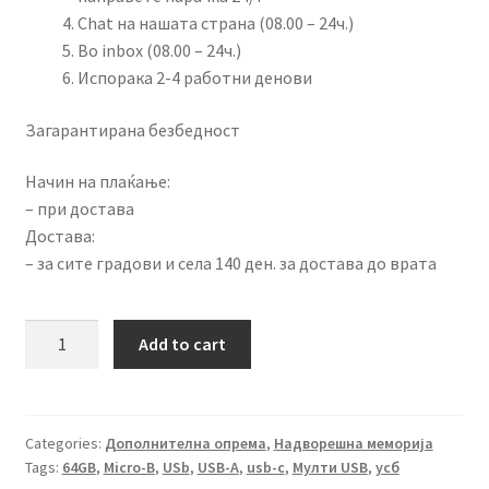
Chat на нашата страна (08.00 – 24ч.)
Во inbox (08.00 – 24ч.)
Испорака 2-4 работни денови
Загарантирана безбедност
Начин на плаќање:
– при достава
Достава:
– за сите градови и села 140 ден. за достава до врата
Мулти
Add to cart
USB
4
во
1
Categories:
Дополнителна опрема
,
Надворешна меморија
Tags:
64GB
,
Micro-B
,
USb
,
USB-A
,
usb-c
,
Мулти USB
,
усб
64GB