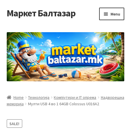
Маркет Балтазар
Skip
Skip
Menu
to
to
navigation
content
Home
Checkout
Homepage
Privacy Policy
Достава и начин на плаќање
Home
Технологија
Компјутери и IT опрема
Надворешна
меморија
Мулти USB 4 во 1 64GB Colossus U016A2
Контакт
Корисничка подршка
SALE!