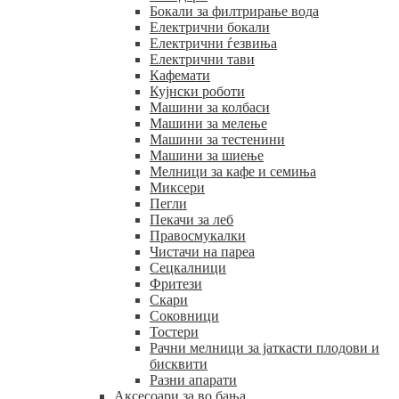
Бокали за филтрирање вода
Електрични бокали
Електрични ѓезвиња
Електрични тави
Кафемати
Кујнски роботи
Машини за колбаси
Машини за мелење
Машини за тестенини
Машини за шиење
Мелници за кафе и семиња
Миксери
Пегли
Пекачи за леб
Правосмукалки
Чистачи на пареа
Сецкалници
Фритези
Скари
Соковници
Тостери
Рачни мелници за јаткасти плодови и
бисквити
Разни апарати
Аксесоари за во бања