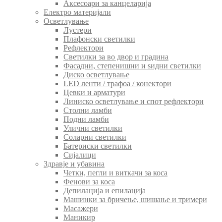
Аксесоари за канцеларија
Електро материјали
Осветлување
Лустери
Плафонски светилки
Рефлектори
Светилки за во двор и градина
Фасадни, степенишни и ѕидни светилки
Диско осветлување
LED ленти / трафоа / конектори
Цевки и арматури
Линиско осветлување и спот рефлектори
Столни ламби
Подни ламби
Улични светилки
Соларни светилки
Батериски светилки
Сијалици
Здравје и убавина
Четки, пегли и виткачи за коса
Фенови за коса
Депилација и епилација
Машинки за бричење, шишање и тримери
Масажери
Маникир