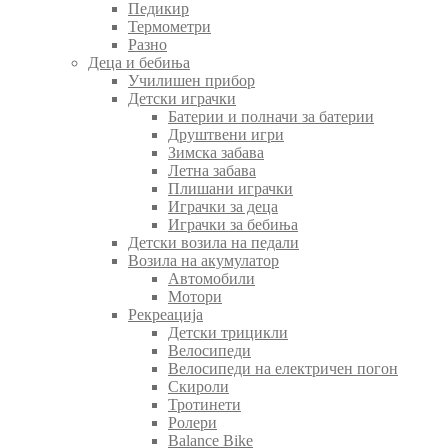
Педикир
Термометри
Разно
Деца и бебиња
Училишен прибор
Детски играчки
Батерии и полначи за батерии
Друштвени игри
Зимска забава
Летна забава
Плишани играчки
Играчки за деца
Играчки за бебиња
Детски возила на педали
Возила на акумулатор
Автомобили
Мотори
Рекреација
Детски трицикли
Велосипеди
Велосипеди на електричен погон
Скироли
Тротинети
Ролери
Balance Bike