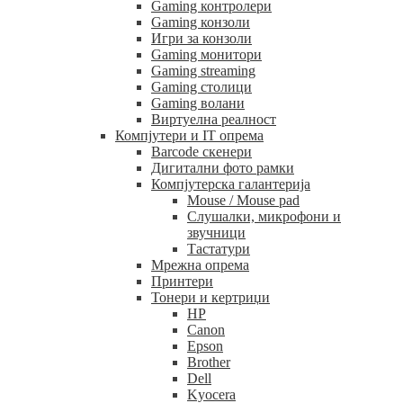
Gaming контролери
Gaming конзоли
Игри за конзоли
Gaming монитори
Gaming streaming
Gaming столици
Gaming волани
Виртуелна реалност
Компјутери и IT опрема
Barcode скенери
Дигитални фото рамки
Компјутерска галантерија
Mouse / Mouse pad
Слушалки, микрофони и
звучници
Тастатури
Мрежна опрема
Принтери
Тонери и кертриџи
HP
Canon
Epson
Brother
Dell
Kyocera