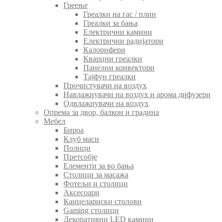
Греење
Греалки на гас / плин
Греалки за бања
Електрични камини
Електрични радијатори
Калорифери
Кварцни греалки
Панелни конвектори
Тајфун греалки
Прочистувачи на воздух
Навлажнувачи на воздух и арома дифузери
Одвлажнувачи на воздух
Опрема за двор, балкон и градина
Мебел
Бироа
Клуб маси
Полици
Претсобје
Елементи за во бања
Столици за масажа
Фотељи и столици
Аксесоари
Канцелариски столови
Gaming столици
Декоративни LED камини