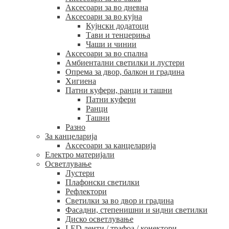
Аксесоари за во дневна
Аксесоари за во кујна
Кујнски додатоци
Тави и тенџериња
Чаши и чинии
Аксесоари за во спална
Амбиентални светилки и лустери
Опрема за двор, балкон и градина
Хигиена
Патни куфери, ранци и ташни
Патни куфери
Ранци
Ташни
Разно
За канцеларија
Аксесоари за канцеларија
Електро материјали
Осветлување
Лустери
Плафонски светилки
Рефлектори
Светилки за во двор и градина
Фасадни, степенишни и ѕидни светилки
Диско осветлување
LED ленти / трафоа / конектори