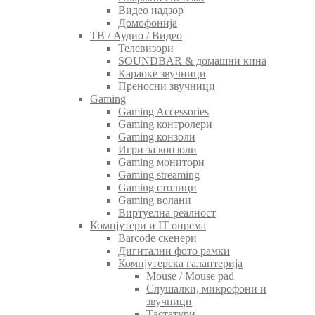
Видео надзор
Домофонија
ТВ / Аудио / Видео
Телевизори
SOUNDBAR & домашни кина
Караоке звучници
Преносни звучници
Gaming
Gaming Accessories
Gaming контролери
Gaming конзоли
Игри за конзоли
Gaming монитори
Gaming streaming
Gaming столици
Gaming волани
Виртуелна реалност
Компјутери и IT опрема
Barcode скенери
Дигитални фото рамки
Компјутерска галантерија
Mouse / Mouse pad
Слушалки, микрофони и
звучници
Тастатури