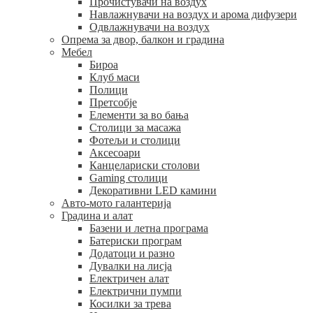
Прочистувачи на воздух
Навлажнувачи на воздух и арома дифузери
Одвлажнувачи на воздух
Опрема за двор, балкон и градина
Мебел
Бироа
Клуб маси
Полици
Претсобје
Елементи за во бања
Столици за масажа
Фотељи и столици
Аксесоари
Канцелариски столови
Gaming столици
Декоративни LED камини
Авто-мото галантерија
Градина и алат
Базени и летна програма
Батериски програм
Додатоци и разно
Дувалки на лисја
Електричен алат
Електрични пумпи
Косилки за трева