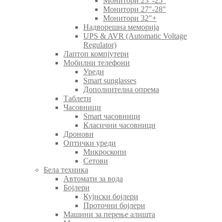
Монитори 23″-25″
Монитори 27″-28″
Монитори 32″+
Надворешна меморија
UPS & AVR (Automatic Voltage
Regulator)
Лаптоп компјутери
Мобилни телефони
Уреди
Smart sunglasses
Дополнителна опрема
Таблети
Часовници
Smart часовници
Класични часовници
Дронови
Оптички уреди
Микроскопи
Сетови
Бела техника
Автомати за вода
Бојлери
Кујнски бојлери
Проточни бојлери
Машини за перење алишта