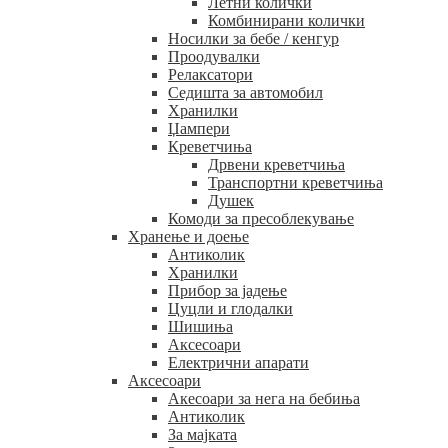
Летни колички
Комбинирани колички
Носилки за бебе / кенгур
Проодувалки
Релаксатори
Седишта за автомобил
Хранилки
Џампери
Креветчиња
Дрвени креветчиња
Транспортни креветчиња
Душек
Комоди за пресоблекување
Хранење и доење
Антиколик
Хранилки
Прибор за јадење
Цуцли и глодалки
Шишиња
Аксесоари
Електрични апарати
Аксесоари
Акесоари за нега на бебиња
Антиколик
За мајката