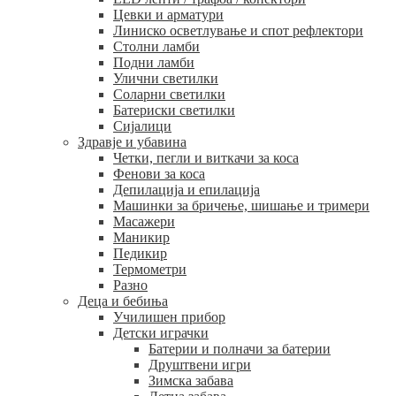
Цевки и арматури
Линиско осветлување и спот рефлектори
Столни ламби
Подни ламби
Улични светилки
Соларни светилки
Батериски светилки
Сијалици
Здравје и убавина
Четки, пегли и виткачи за коса
Фенови за коса
Депилација и епилација
Машинки за бричење, шишање и тримери
Масажери
Маникир
Педикир
Термометри
Разно
Деца и бебиња
Училишен прибор
Детски играчки
Батерии и полначи за батерии
Друштвени игри
Зимска забава