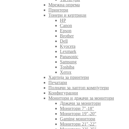
Мрежна опрема
Принтери
Тонери и кертриџи
HP
Canon
Epson
Brother
Dell
Kyocera
Lexmark
Panasonic
Samsung
Toshiba
Xerox
Хартија за принтери
Печатари
Полначи за лаптоп компјутери
Конфигурации
Монитори и држачи за монитори
Држачи за монитори
Монитори 7″-18″
Монитори 19″-20″
Gaming монитори
Монитори 21″-22″