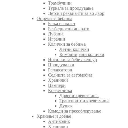
Трамбулини
Туркала за проодување
Детски реквизити за во двор
Опрема за бебиња
Бања и тоалет
Безбедносни апарати
Дубаци
Игрални
Колички за бебиња
Летни колички
Комбинирани колички
Носилки за бебе / кенгур
Проодувалки
Релаксатори
Седишта за автомобил
Хранилки
Џампери
Креветчиња
Дрвени креветчиња
Транспортни креветчиња
Душек
Комоди за пресоблекување
Хранење и доење
Антиколик
Хранилки