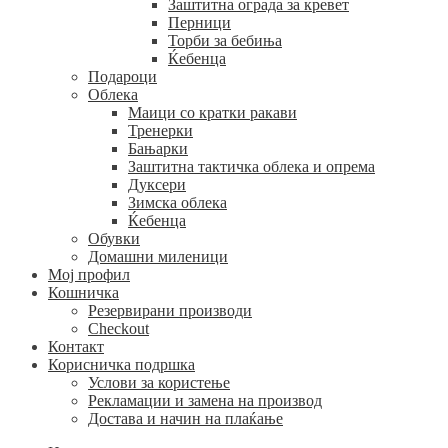
Заштитна ограда за кревет
Перници
Торби за бебиња
Ќебенца
Подароци
Облека
Маици со кратки ракави
Тренерки
Бањарки
Заштитна тактичка облека и опрема
Дуксери
Зимска облека
Ќебенца
Обувки
Домашни миленици
Мој профил
Кошничка
Резервирани производи
Checkout
Контакт
Корисничка подршка
Услови за користење
Рекламации и замена на производ
Достава и начин на плаќање