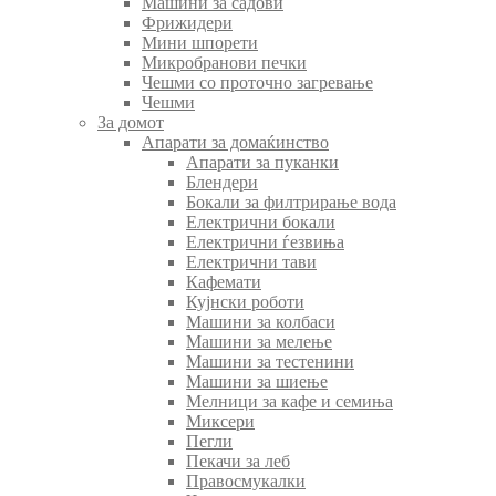
Машини за садови
Фрижидери
Мини шпорети
Микробранови печки
Чешми со проточно загревање
Чешми
За домот
Апарати за домаќинство
Апарати за пуканки
Блендери
Бокали за филтрирање вода
Електрични бокали
Електрични ѓезвиња
Електрични тави
Кафемати
Кујнски роботи
Машини за колбаси
Машини за мелење
Машини за тестенини
Машини за шиење
Мелници за кафе и семиња
Миксери
Пегли
Пекачи за леб
Правосмукалки