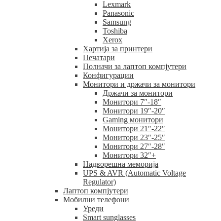
Lexmark
Panasonic
Samsung
Toshiba
Xerox
Хартија за принтери
Печатари
Полначи за лаптоп компјутери
Конфигурации
Монитори и држачи за монитори
Држачи за монитори
Монитори 7″-18″
Монитори 19″-20″
Gaming монитори
Монитори 21″-22″
Монитори 23″-25″
Монитори 27″-28″
Монитори 32″+
Надворешна меморија
UPS & AVR (Automatic Voltage
Regulator)
Лаптоп компјутери
Мобилни телефони
Уреди
Smart sunglasses