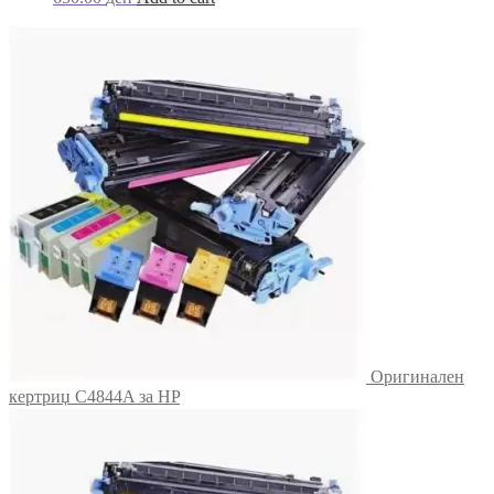
Оригинален
кертриџ C4844A за HP