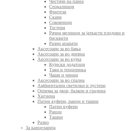
Чистачи на пареа
Сецкалници
Фритези
Скари
Соковници
Тостери
Рачни мелници за јаткасти плодови и
бисквити
Разни апарати
Аксесоари за во бања
Аксесоари за во дневна
Аксесоари за во кујна
Кујнски додатоци
Тави и тенџериња
Чаши и чинии
Аксесоари за во спална
Амбиентални светилки и лустери
Опрема за двор, балкон и градина
Хигиена
Патни куфери, ранци и ташни
Патни куфери
Ранци
Ташни
Разно
За канцеларија