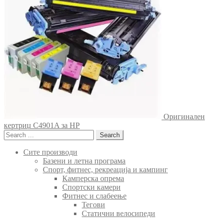
Оригинален
кертриџ C4901A за HP
Search
for:
Сите производи
Базени и летна програма
Спорт, фитнес, рекреација и кампинг
Камперска опрема
Спортски камери
Фитнес и слабеење
Тегови
Статични велосипеди