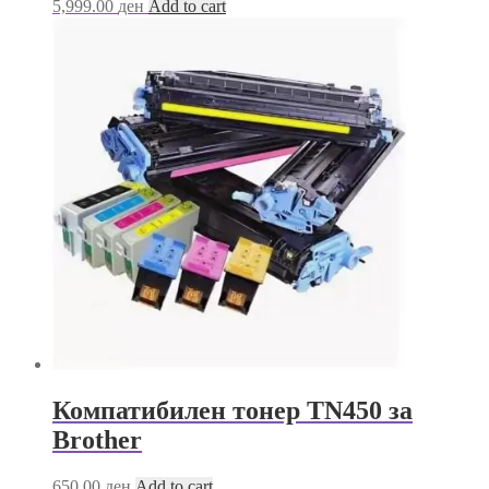
5,999.00
ден
Add to cart
Компатибилен тонер TN450 за
Brother
650.00
ден
Add to cart