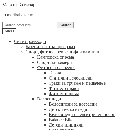
Skip
Skip
Маркет Балтазар
to
to
marketbaltazar.mk
navigation
content
Search
Search
for:
Menu
Сите производи
Базени и летна програма
Спорт, фитнес, рекреација и кампинг
Камперска опрема
Спортски камери
Фитнес и слабеење
Тегови
Статични велосипеди
Траки за трчање и пешачење
Фитнес справи
Фитнес опрема
Велосипеди
Велосипеди за возрасни
Детски велосипеди
Велосипеди на електричен погон
Balance Bike
Детски трицикли