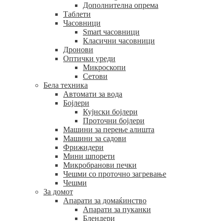
Дополнителна опрема
Таблети
Часовници
Smart часовници
Класични часовници
Дронови
Оптички уреди
Микроскопи
Сетови
Бела техника
Автомати за вода
Бојлери
Кујнски бојлери
Проточни бојлери
Машини за перење алишта
Машини за садови
Фрижидери
Мини шпорети
Микробранови печки
Чешми со проточно загревање
Чешми
За домот
Апарати за домаќинство
Апарати за пуканки
Блендери