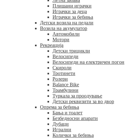
Летна забава
Плишани играчки
Играчки за деца
Играчки за бебиња
Детски возила на педали
Возила на акумулатор
Автомобили
Мотори
Рекреација
Детски трицикли
Велосипеди
Велосипеди на електричен погон
Скироли
Тротинети
Ролери
Balance Bike
Трамбулини
Туркала за проодување
Детски реквизити за во двор
Опрема за бебиња
Бања и тоалет
Безбедносни апарати
Дубаци
Игрални
Колички за бебиња