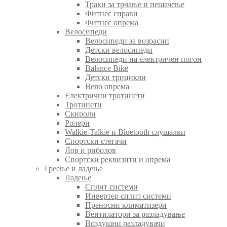
Траки за трчање и пешачење
Фитнес справи
Фитнес опрема
Велосипеди
Велосипеди за возрасни
Детски велосипеди
Велосипеди на електричен погон
Balance Bike
Детски трицикли
Вело опрема
Електрични тротинети
Тротинети
Скироли
Ролери
Walkie-Talkie и Bluetooth слушалки
Спортски стегачи
Лов и риболов
Спортски реквизити и опрема
Греење и ладење
Ладење
Сплит системи
Инвертер сплит системи
Преносни климатизери
Вентилатори за разладување
Воздушни разладувачи