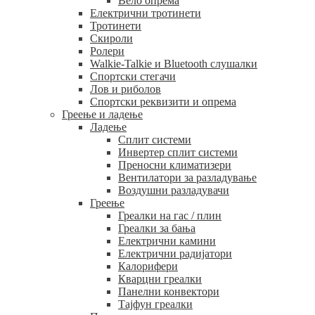
Вело опрема
Електрични тротинети
Тротинети
Скироли
Ролери
Walkie-Talkie и Bluetooth слушалки
Спортски стегачи
Лов и риболов
Спортски реквизити и опрема
Греење и ладење
Ладење
Сплит системи
Инвертер сплит системи
Преносни климатизери
Вентилатори за разладување
Воздушни разладувачи
Греење
Греалки на гас / плин
Греалки за бања
Електрични камини
Електрични радијатори
Калорифери
Кварцни греалки
Панелни конвектори
Тајфун греалки