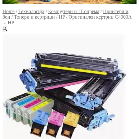
Home
/
Технологија
/
Компјутери и IT опрема
/
Принтери и
бои
/
Тонери и кертриџи
/
HP
/
Оригинален кертриџ C4900A
за HP
🔍