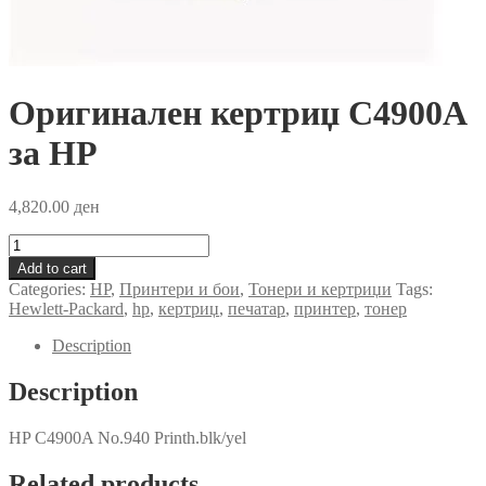
Оригинален кертриџ C4900A
за HP
4,820.00
ден
Оригинален
кертриџ
Add to cart
C4900A
Categories:
HP
,
Принтери и бои
,
Тонери и кертриџи
Tags:
за
Hewlett-Packard
,
hp
,
кертриџ
,
печатар
,
принтер
,
тонер
HP
quantity
Description
Description
HP C4900A No.940 Printh.blk/yel
Related products