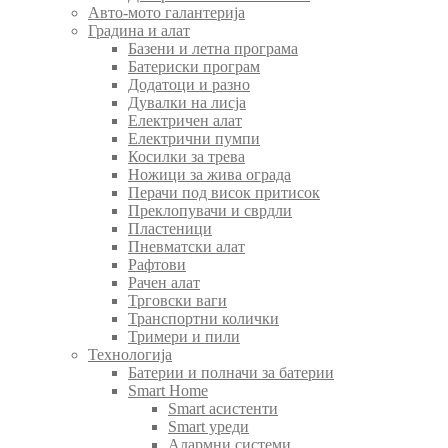
Авто-мото галантерија
Градина и алат
Базени и летна програма
Батериски програм
Додатоци и разно
Дувалки на лисја
Електричен алат
Електрични пумпи
Косилки за трева
Ножици за жива ограда
Перачи под висок притисок
Преклопувачи и сврдли
Пластеници
Пневматски алат
Рафтови
Рачен алат
Трговски ваги
Транспортни колички
Тримери и пили
Технологија
Батерии и полначи за батерии
Smart Home
Smart асистенти
Smart уреди
Алармни системи