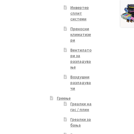
Инвертер
сплит
системи
Преносни
климатизе
ри
Вентилато
ри за
разладува
ње
Воздушни
разладува
чи
Греење
Греалки на
гас / плин
Греалки за
бања