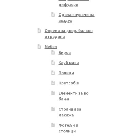
дифузери
Одвлажнувачи на
воздух
Опрема за двор, балкон
и градина
Мебел
Бироа
Клуб маси
Полици
Претсобје
Елементи за во
бања
Столици за
масажа
Фотељи и
столици