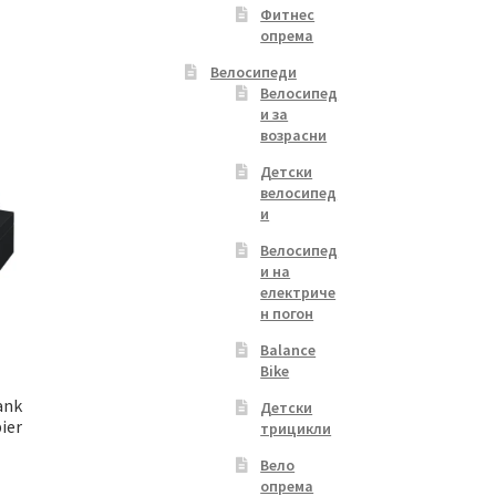
Фитнес
опрема
Велосипеди
Велосипед
и за
возрасни
Детски
велосипед
и
Велосипед
и на
електриче
н погон
Balance
Bike
ank
Детски
ier
трицикли
Вело
опрема