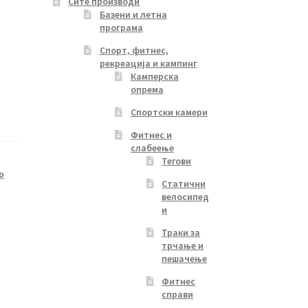
Сите производи
Базени и летна
програма
Спорт, фитнес,
рекреација и кампинг
Камперска
опрема
Спортски камери
Фитнес и
слабеење
Тегови
р
Статични
велосипед
и
Траки за
трчање и
пешачење
Фитнес
справи