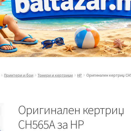
Принтери и бои
Тонери и кертриџи
HP
Оригинален кертриџ CH5
Оригинален кертриџ
CH565A за HP