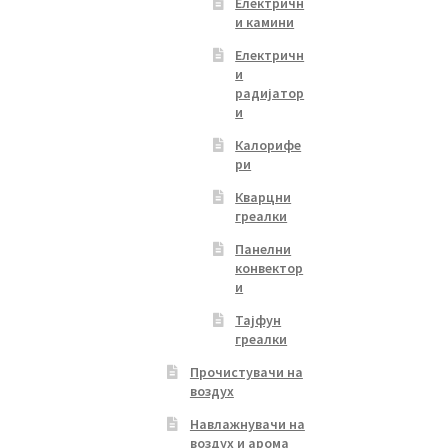
Електричн
и камини
Електричн
и
радијатор
и
Калорифе
ри
Кварцни
греалки
Панелни
конвектор
и
Тајфун
греалки
Прочистувачи на
воздух
Навлажнувачи на
воздух и арома