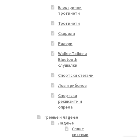
Електрични
тротинети
Тротинети
Скироли
Ролери
Walkie-Talkie и
Bluetooth
слушалки
Спортски стегачи
Лов и риболов
Спортски
реквизити и
опрема
Греење и ладење
Ладење
Сплит
системи