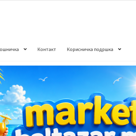
ошничка
Контакт
Корисничка подршка
става и начин на плаќање
Контакт
Корисничка подршка
а на производ
Сите производи
Услови за користење