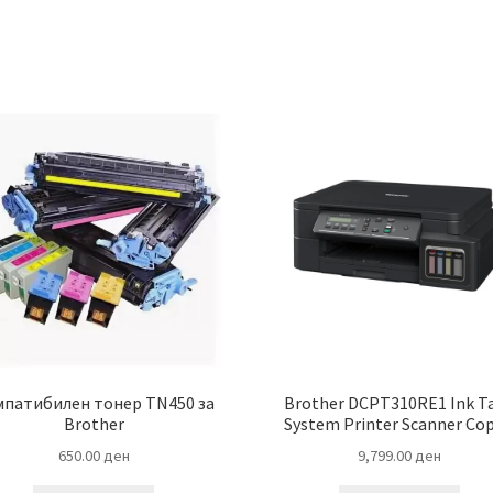
патибилен тонер TN450 за
Brother DCPT310RE1 Ink T
Brother
System Printer Scanner Cop
650.00
ден
9,799.00
ден