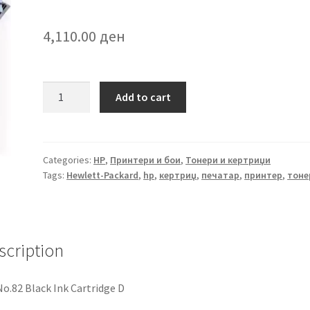
4,110.00
ден
Оригинален
Add to cart
кертриџ
CH565A
за
HP
Categories:
HP
,
Принтери и бои
,
Тонери и кертриџи
Tags:
Hewlett-Packard
,
hp
,
кертриџ
,
печатар
,
принтер
,
тоне
quantity
scription
o.82 Black Ink Cartridge D