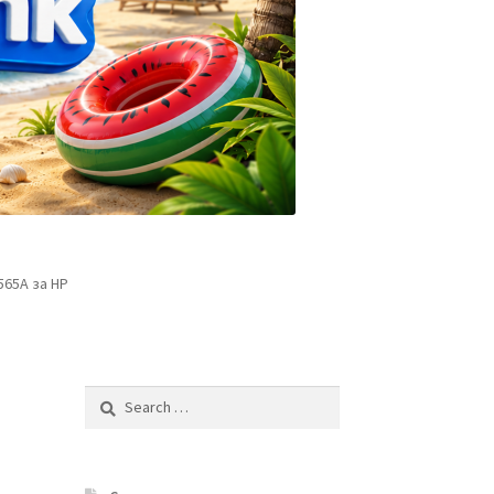
65A за HP
Search
for: