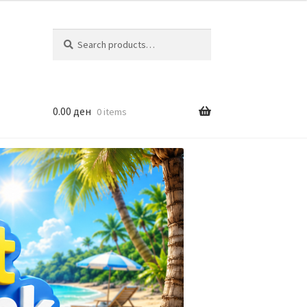
Search
Search
for:
0.00
ден
0 items