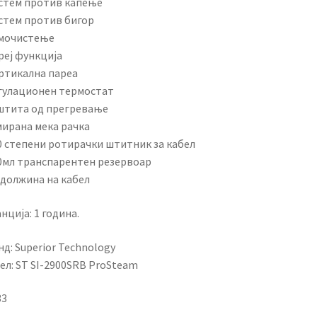
истем против капење
истем против бигор
амочистење
реј функција
ертикална пареа
егулационен термостат
аштита од прегревање
мирана мека рачка
60 степени ротирачки штитник за кабел
50мл транспарентен резервоар
 должина на кабел
нција: 1 година.
д: Superior Technology
ел: ST SI-2900SRB ProSteam
33