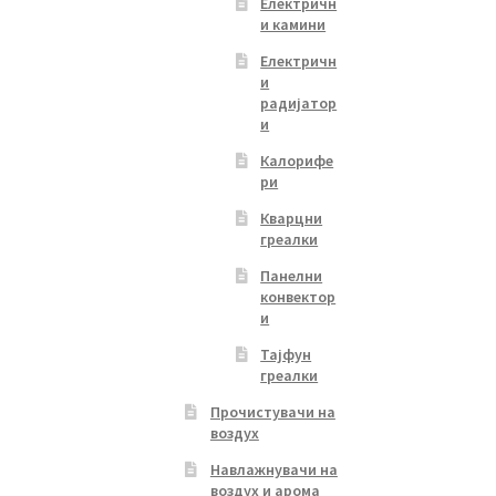
Електричн
и камини
Електричн
и
радијатор
и
Калорифе
ри
Кварцни
греалки
Панелни
конвектор
и
Тајфун
греалки
Прочистувачи на
воздух
Навлажнувачи на
воздух и арома