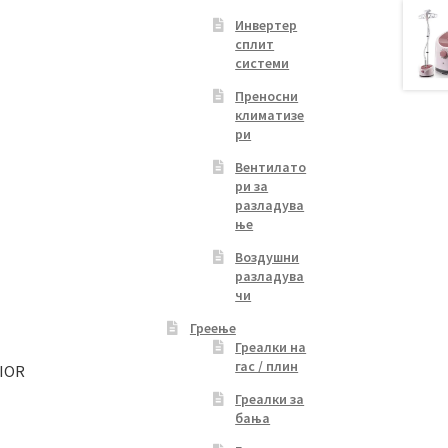
Инвертер
сплит
системи
Преносни
климатизе
ри
Вентилато
ри за
разладува
ње
Воздушни
разладува
чи
Греење
Греалки на
гас / плин
RIOR
Греалки за
бања