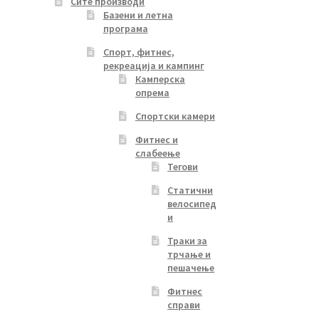
Сите производи
Базени и летна
програма
Спорт, фитнес,
рекреација и кампинг
Камперска
опрема
Спортски камери
Фитнес и
слабеење
Тегови
Статични
велосипед
и
Траки за
трчање и
пешачење
Фитнес
справи