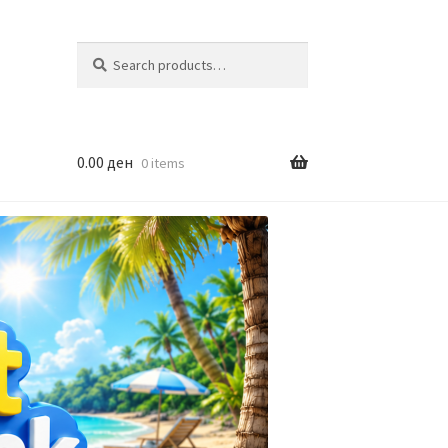
Search
Search
for:
0.00
ден
0 items