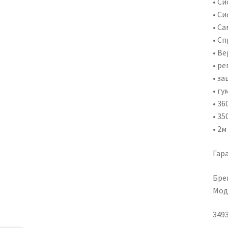
• С
• С
• С
• Сп
• В
• р
• з
• гу
• 3
• 3
• 2м
Гара
Брен
Мод
349