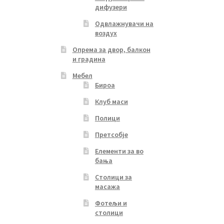
дифузери
Одвлажнувачи на
воздух
Опрема за двор, балкон
и градина
Мебел
Бироа
Клуб маси
Полици
Претсобје
Елементи за во
бања
Столици за
масажа
Фотељи и
столици