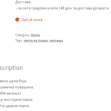
Достава:
– за сите градови и села 140 ден. за достава до врата
Out of stock
Category:
Пегли
Tags:
пегла на пареа
,
пеглање
scription
вено црна боја
ерамичка површина
900W моќност
гр постојана пареа
0гр ударна пареа