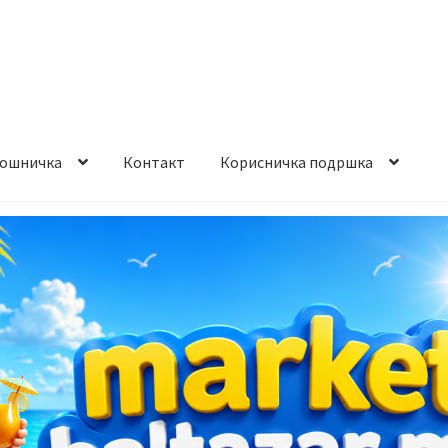
ошничка
Контакт
Корисничка подршка
става и начин на плаќање
Контакт
Корисничка подршка
а на производ
Сите производи
Услови за користење