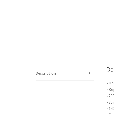
De
Description
• Цр
• К
• 2
• 30
• 14