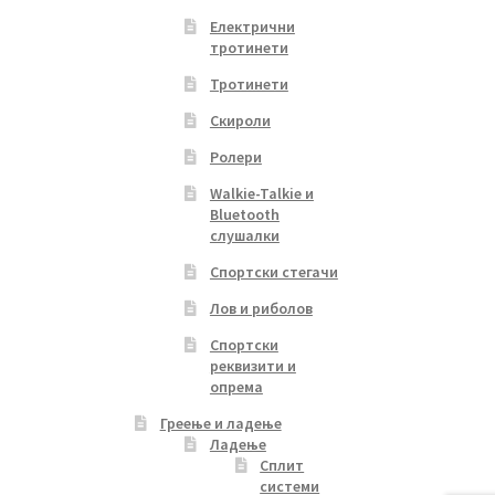
Електрични
тротинети
Тротинети
Скироли
Ролери
Walkie-Talkie и
Bluetooth
слушалки
Спортски стегачи
Лов и риболов
Спортски
реквизити и
опрема
Греење и ладење
Ладење
Сплит
системи