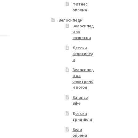
Фитнес
опрема
Велосипеди
Велосипед
и за
возрасни
Детски
велосипед
и
Велосипед
и на
електриче
н погон
Balance
Bike
Детски
трицикли
Вело
опрема