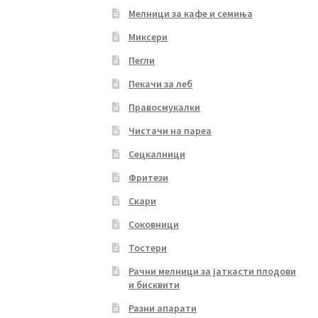
Мелници за кафе и семиња
Миксери
Пегли
Пекачи за леб
Правосмукалки
Чистачи на пареа
Сецкалници
Фритези
Скари
Соковници
Тостери
Рачни мелници за јаткасти плодови
и бисквити
Разни апарати