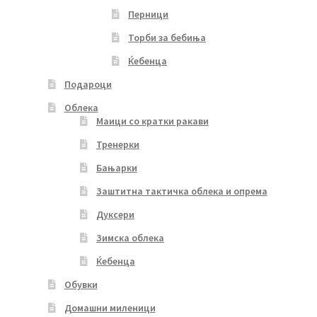
Перници
Торби за бебиња
Ќебенца
Подароци
Облека
Маици со кратки ракави
Тренерки
Бањарки
Заштитна тактичка облека и опрема
Дуксери
Зимска облека
Ќебенца
Обувки
Домашни миленици