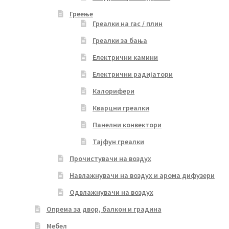
Греење
Греалки на гас / плин
Греалки за бања
Електрични камини
Електрични радијатори
Калорифери
Кварцни греалки
Панелни конвектори
Тајфун греалки
Прочистувачи на воздух
Навлажнувачи на воздух и арома дифузери
Одвлажнувачи на воздух
Опрема за двор, балкон и градина
Мебел