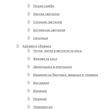
Подни ламби
Улични светилки
Соларни светилки
Батериски светилки
Сијалици
Здравје и убавина
Четки, пегли и виткачи за коса
Фенови за коса
Депилација и епилација
Машинки за бричење, шишање и тримери
Масажери
Маникир
Педикир
Термометри