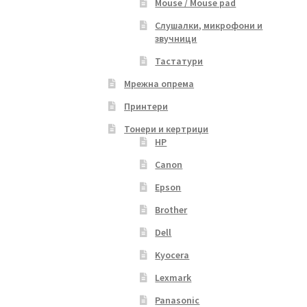
Mouse / Mouse pad
Слушалки, микрофони и
звучници
Тастатури
Мрежна опрема
Принтери
Тонери и кертриџи
HP
Canon
Epson
Brother
Dell
Kyocera
Lexmark
Panasonic