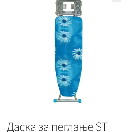
Кошничка
Мој профил
Рекламации и замена на производ
Сите производи
Услови за користење
Даска за пеглање ST