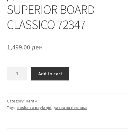
SUPERIOR BOARD
CLASSICO 72347
1,499.00
ден
Даска
Add to cart
за
пеглање
ST
SUPERIOR
Category:
Пегли
Tags:
daska za peglanje
,
даска за пеглање
BOARD
CLASSICO
72347
quantity