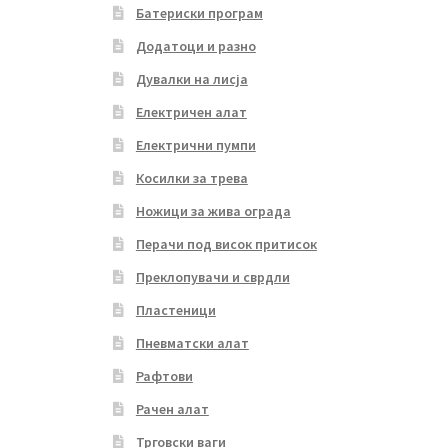
Батериски програм
Додатоци и разно
Дувалки на лисја
Електричен алат
Електрични пумпи
Косилки за трева
Ножици за жива ограда
Перачи под висок притисок
Преклопувачи и сврдли
Пластеници
Пневматски алат
Рафтови
Рачен алат
Трговски ваги