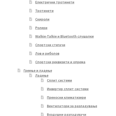
Електрични тротинети
Тротинети
Скироли
Ролери
Walkie-Talkie и Bluetooth слушалки
Спортски стегачи
Лов и риболов
Спортски реквизити и опрема
Греење и ладење
Ладење
Сплит системи
Инвертер сплит системи
Преносни климатизери
Вентилатори за разладување
Воздушни разладувачи