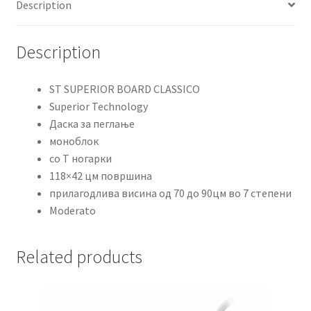
Description
Description
ST SUPERIOR BOARD CLASSICO
Superior Technology
Даска за пеглање
моноблок
со Т ногарки
118×42 цм површина
прилагодлива висина од 70 до 90цм во 7 степени
Moderato
Related products