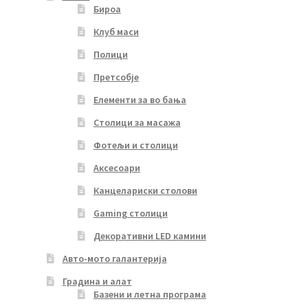
Бироа
Клуб маси
Полици
Претсобје
Елементи за во бања
Столици за масажа
Фотељи и столици
Аксесоари
Канцелариски столови
Gaming столици
Декоративни LED камини
Авто-мото галантерија
Градина и алат
Базени и летна програма