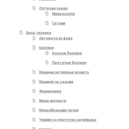
Оптички уреди
Микроскопи
Сетови
Бела техника
Автомати за вода
Бојлери
Кујнски бојлери
Проточни бојлери
Машини за перење алишта
Машини за садови
Фрижидери
Мини шпорети
Микробранови печки
Чешми со проточно загревање