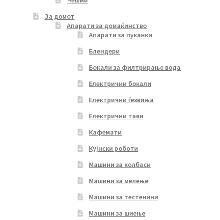
Чешми
За домот
Апарати за домаќинство
Апарати за пуканки
Блендери
Бокали за филтрирање вода
Електрични бокали
Електрични ѓезвиња
Електрични тави
Кафемати
Кујнски роботи
Машини за колбаси
Машини за мелење
Машини за тестенини
Машини за шиење