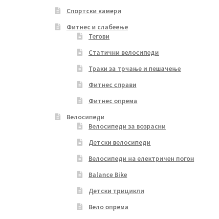
Спортски камери
Фитнес и слабеење
Тегови
Статични велосипеди
Траки за трчање и пешачење
Фитнес справи
Фитнес опрема
Велосипеди
Велосипеди за возрасни
Детски велосипеди
Велосипеди на електричен погон
Balance Bike
Детски трицикли
Вело опрема