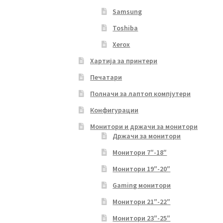
Samsung
Toshiba
Xerox
Хартија за принтери
Печатари
Полначи за лаптоп компјутери
Конфигурации
Монитори и држачи за монитори
Држачи за монитори
Монитори 7″-18″
Монитори 19″-20″
Gaming монитори
Монитори 21″-22″
Монитори 23″-25″