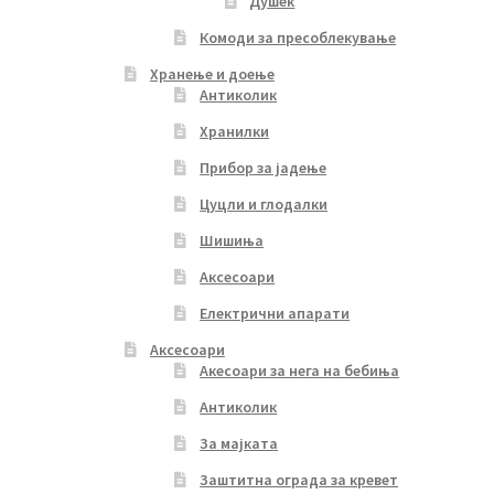
Душек
Комоди за пресоблекување
Хранење и доење
Антиколик
Хранилки
Прибор за јадење
Цуцли и глодалки
Шишиња
Аксесоари
Електрични апарати
Аксесоари
Акесоари за нега на бебиња
Антиколик
За мајката
Заштитна ограда за кревет