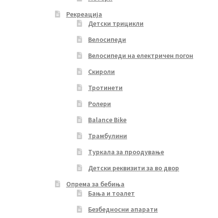
Рекреација
Детски трицикли
Велосипеди
Велосипеди на електричен погон
Скироли
Тротинети
Ролери
Balance Bike
Трамбулини
Туркала за проодување
Детски реквизити за во двор
Опрема за бебиња
Бања и тоалет
Безбедносни апарати