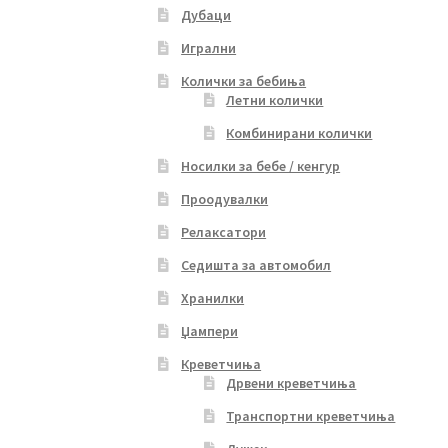
Дубаци
Игрални
Колички за бебиња
Летни колички
Комбинирани колички
Носилки за бебе / кенгур
Проодувалки
Релаксатори
Седишта за автомобил
Хранилки
Џампери
Креветчиња
Дрвени креветчиња
Транспортни креветчиња