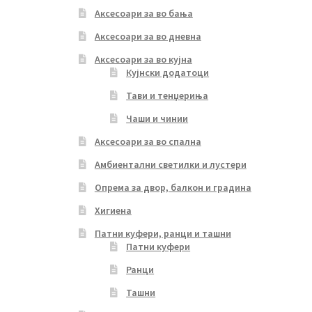
Аксесоари за во бања
Аксесоари за во дневна
Аксесоари за во кујна
Кујнски додатоци
Тави и тенџериња
Чаши и чинии
Аксесоари за во спална
Амбиентални светилки и лустери
Опрема за двор, балкон и градина
Хигиена
Патни куфери, ранци и ташни
Патни куфери
Ранци
Ташни