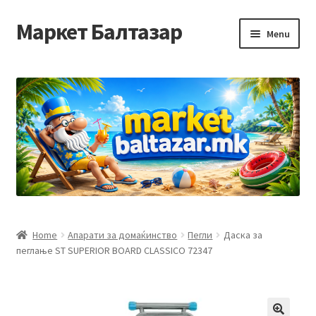
Маркет Балтазар
Skip
Skip
Menu
to
to
navigation
content
Home
Checkout
Homepage
Privacy Policy
Достава и начин на плаќање
Home
Апарати за домаќинство
Пегли
Даска за
пеглање ST SUPERIOR BOARD CLASSICO 72347
Контакт
Корисничка подршка