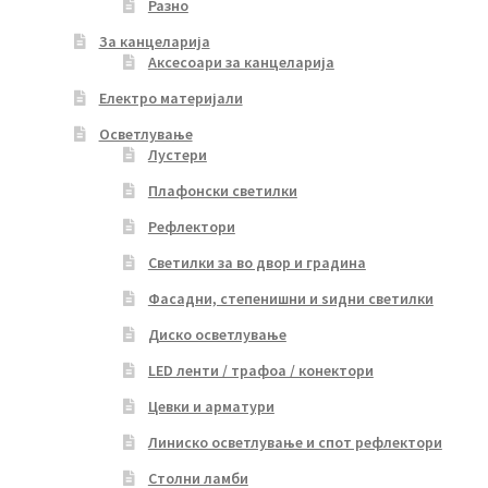
Разно
За канцеларија
Аксесоари за канцеларија
Електро материјали
Осветлување
Лустери
Плафонски светилки
Рефлектори
Светилки за во двор и градина
Фасадни, степенишни и ѕидни светилки
Диско осветлување
LED ленти / трафоа / конектори
Цевки и арматури
Линиско осветлување и спот рефлектори
Столни ламби