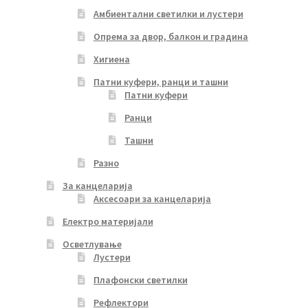
Амбиентални светилки и лустери
Опрема за двор, балкон и градина
Хигиена
Патни куфери, ранци и ташни
Патни куфери
Ранци
Ташни
Разно
За канцеларија
Аксесоари за канцеларија
Електро материјали
Осветлување
Лустери
Плафонски светилки
Рефлектори