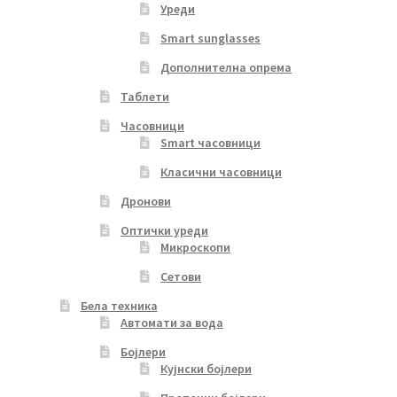
Уреди
Smart sunglasses
Дополнителна опрема
Таблети
Часовници
Smart часовници
Класични часовници
Дронови
Оптички уреди
Микроскопи
Сетови
Бела техника
Автомати за вода
Бојлери
Кујнски бојлери