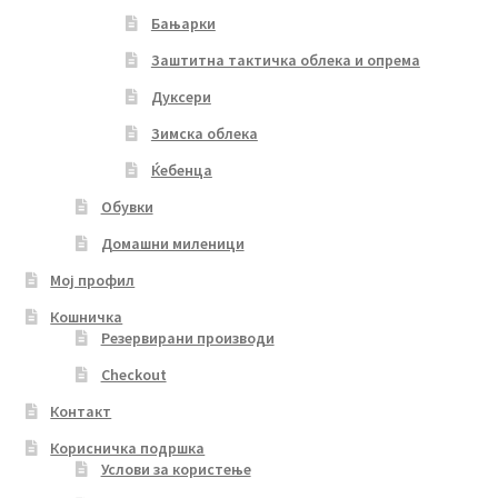
Бањарки
Заштитна тактичка облека и опрема
Дуксери
Зимска облека
Ќебенца
Обувки
Домашни миленици
Мој профил
Кошничка
Резервирани производи
Checkout
Контакт
Корисничка подршка
Услови за користење