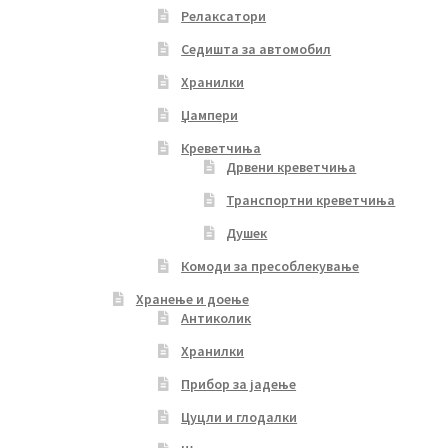
Релаксатори
Седишта за автомобил
Хранилки
Џампери
Креветчиња
Дрвени креветчиња
Транспортни креветчиња
Душек
Комоди за пресоблекување
Хранење и доење
Антиколик
Хранилки
Прибор за јадење
Цуцли и глодалки