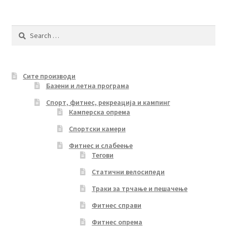
Search
for:
Сите производи
Базени и летна програма
Спорт, фитнес, рекреација и кампинг
Камперска опрема
Спортски камери
Фитнес и слабеење
Тегови
Статични велосипеди
Траки за трчање и пешачење
Фитнес справи
Фитнес опрема