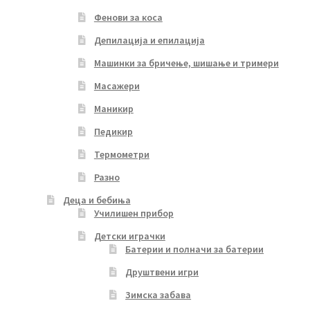
Фенови за коса
Депилација и епилација
Машинки за бричење, шишање и тримери
Масажери
Маникир
Педикир
Термометри
Разно
Деца и бебиња
Училишен прибор
Детски играчки
Батерии и полначи за батерии
Друштвени игри
Зимска забава