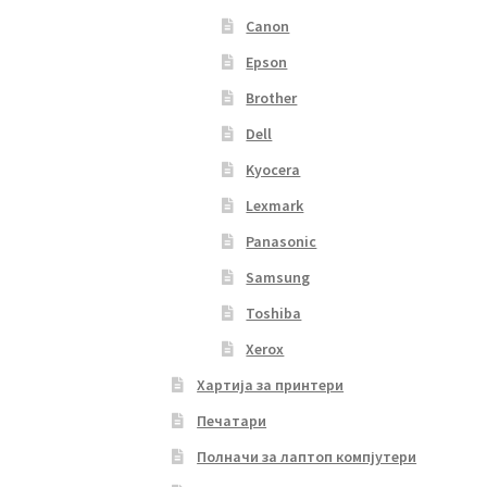
Canon
Epson
Brother
Dell
Kyocera
Lexmark
Panasonic
Samsung
Toshiba
Xerox
Хартија за принтери
Печатари
Полначи за лаптоп компјутери