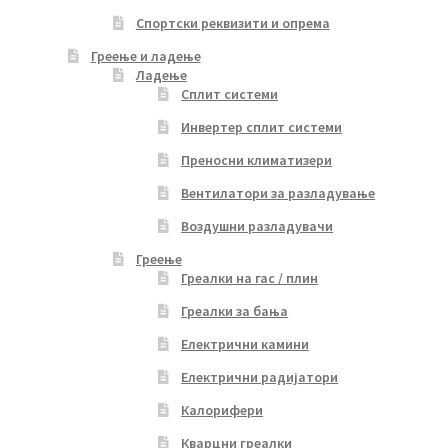
Спортски реквизити и опрема
Греење и ладење
Ладење
Сплит системи
Инвертер сплит системи
Преносни климатизери
Вентилатори за разладување
Воздушни разладувачи
Греење
Греалки на гас / плин
Греалки за бања
Електрични камини
Електрични радијатори
Калорифери
Кварцни греалки