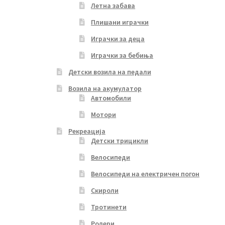
Летна забава
Плишани играчки
Играчки за деца
Играчки за бебиња
Детски возила на педали
Возила на акумулатор
Автомобили
Мотори
Рекреација
Детски трицикли
Велосипеди
Велосипеди на електричен погон
Скироли
Тротинети
Ролери