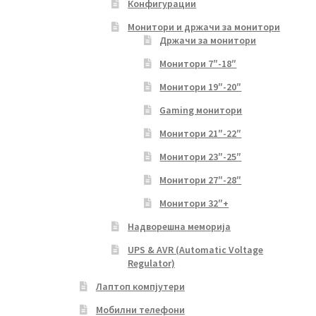
Конфигурации
Монитори и држачи за монитори
Држачи за монитори
Монитори 7″-18″
Монитори 19″-20″
Gaming монитори
Монитори 21″-22″
Монитори 23″-25″
Монитори 27″-28″
Монитори 32″+
Надворешна меморија
UPS & AVR (Automatic Voltage
Regulator)
Лаптоп компјутери
Мобилни телефони