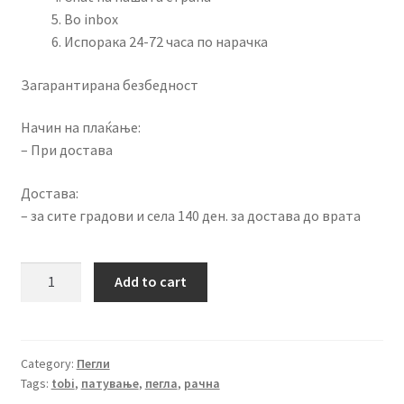
Во inbox
Испорака 24-72 часа по нарачка
Загарантирана безбедност
Начин на плаќање:
– При достава
Достава:
– за сите градови и села 140 ден. за достава до врата
Практична
Add to cart
пегла
на
пареа
quantity
Category:
Пегли
Tags:
tobi
,
патување
,
пегла
,
рачна