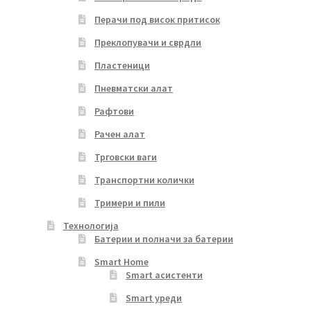
Перачи под висок притисок
Преклопувачи и сврдли
Пластеници
Пневматски алат
Рафтови
Рачен алат
Трговски ваги
Транспортни колички
Тримери и пили
Технологија
Батерии и полначи за батерии
Smart Home
Smart асистенти
Smart уреди