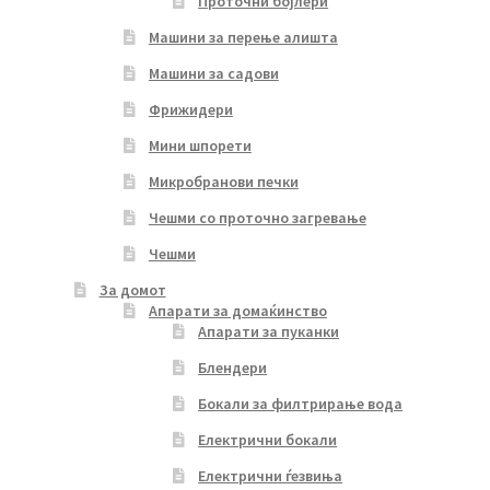
Проточни бојлери
Машини за перење алишта
Машини за садови
Фрижидери
Мини шпорети
Микробранови печки
Чешми со проточно загревање
Чешми
За домот
Апарати за домаќинство
Апарати за пуканки
Блендери
Бокали за филтрирање вода
Електрични бокали
Електрични ѓезвиња