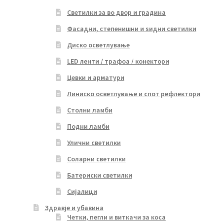
Светилки за во двор и градина
Фасадни, степенишни и ѕидни светилки
Диско осветлување
LED ленти / трафоа / конектори
Цевки и арматури
Линиско осветлување и спот рефлектори
Столни ламби
Подни ламби
Улични светилки
Соларни светилки
Батериски светилки
Сијалици
Здравје и убавина
Четки, пегли и виткачи за коса