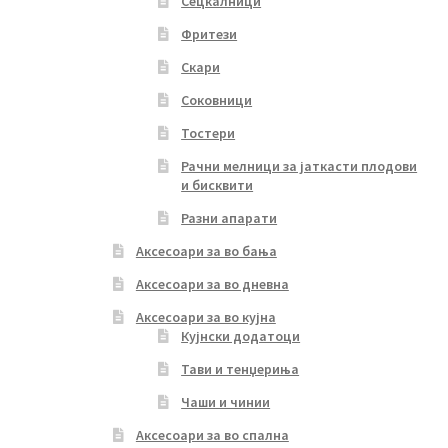
Сецкалници
Фритези
Скари
Соковници
Тостери
Рачни мелници за јаткасти плодови
и бисквити
Разни апарати
Аксесоари за во бања
Аксесоари за во дневна
Аксесоари за во кујна
Кујнски додатоци
Тави и тенџериња
Чаши и чинии
Аксесоари за во спална