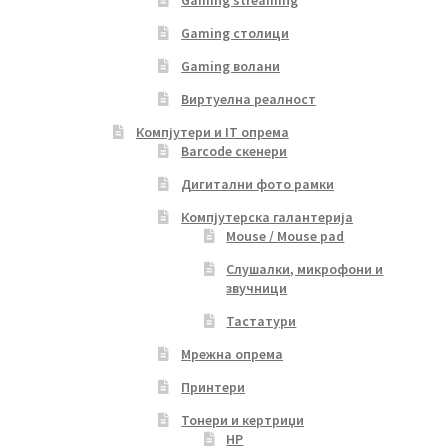
Gaming streaming
Gaming столици
Gaming волани
Виртуелна реалност
Компјутери и IT опрема
Barcode скенери
Дигитални фото рамки
Компјутерска галантерија
Mouse / Mouse pad
Слушалки, микрофони и
звучници
Тастатури
Мрежна опрема
Принтери
Тонери и кертриџи
HP