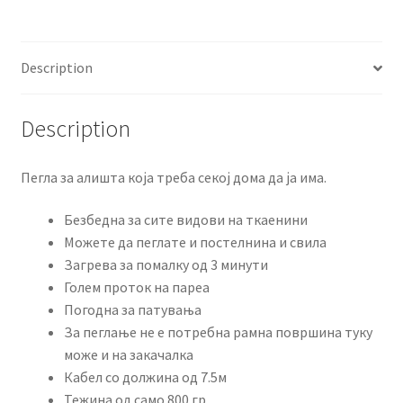
Description
Description
Пегла за алишта која треба секој дома да ја има.
Безбедна за сите видови на ткаенини
Можете да пеглате и постелнина и свила
Загрева за помалку од 3 минути
Голем проток на пареа
Погодна за патувања
За пеглање не е потребна рамна површина туку
може и на закачалка
Кабел со должина од 7.5м
Тежина од само 800 гр.