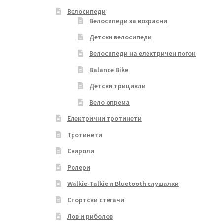
Велосипеди
Велосипеди за возрасни
Детски велосипеди
Велосипеди на електричен погон
Balance Bike
Детски трицикли
Вело опрема
Електрични тротинети
Тротинети
Скироли
Ролери
Walkie-Talkie и Bluetooth слушалки
Спортски стегачи
Лов и риболов