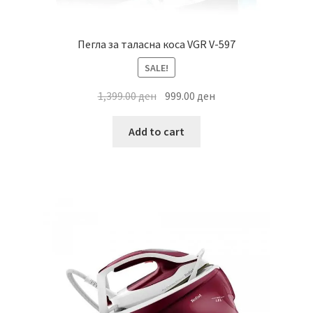
Пегла за таласна коса VGR V-597
SALE!
Original
Current
1,399.00
ден
999.00
ден
price
price
was:
is:
Add to cart
1,399.00 ден.
999.00 ден.