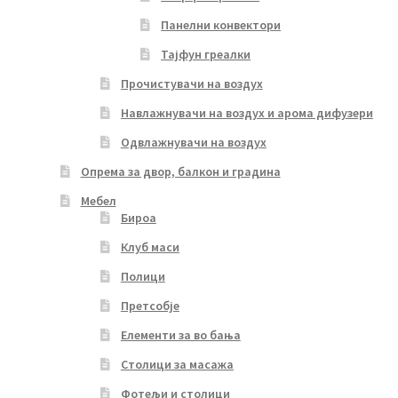
Панелни конвектори
Тајфун греалки
Прочистувачи на воздух
Навлажнувачи на воздух и арома дифузери
Одвлажнувачи на воздух
Опрема за двор, балкон и градина
Мебел
Бироа
Клуб маси
Полици
Претсобје
Елементи за во бања
Столици за масажа
Фотељи и столици