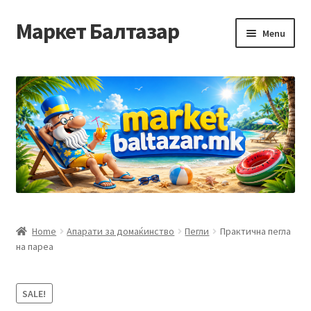
Маркет Балтазар
Skip
Skip
Menu
to
to
navigation
content
Home
Checkout
Homepage
Privacy Policy
Достава и начин на плаќање
Home
Апарати за домаќинство
Пегли
Практична пегла
на пареа
Контакт
Корисничка подршка
SALE!