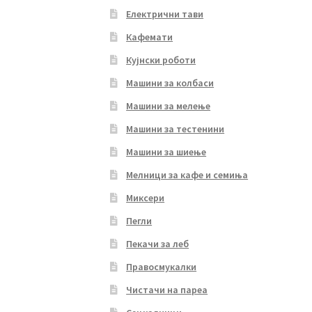
Електрични тави
Кафемати
Кујнски роботи
Машини за колбаси
Машини за мелење
Машини за тестенини
Машини за шиење
Мелници за кафе и семиња
Миксери
Пегли
Пекачи за леб
Правосмукалки
Чистачи на пареа