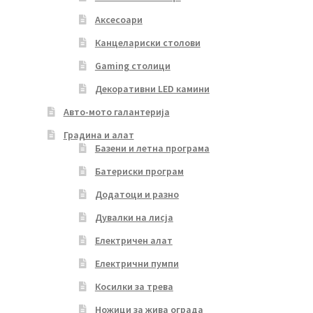
Аксесоари
Канцелариски столови
Gaming столици
Декоративни LED камини
Авто-мото галантерија
Градина и алат
Базени и летна програма
Батериски програм
Додатоци и разно
Дувалки на лисја
Електричен алат
Електрични пумпи
Косилки за трева
Ножици за жива ограда