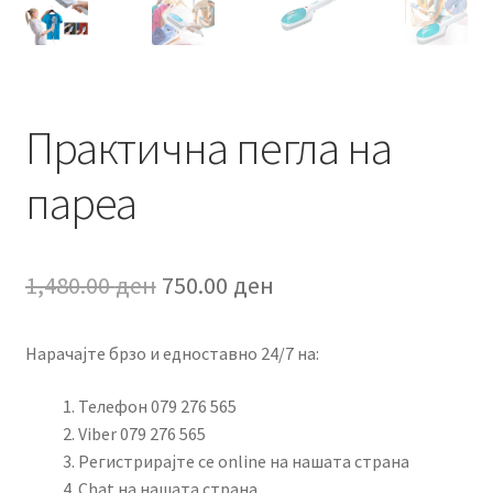
Практична пегла на
пареа
Original
Current
1,480.00
ден
750.00
ден
price
price
Нарачајте брзо и едноставно 24/7 на:
was:
is:
1,480.00 ден.
750.00 ден.
Телефон 079 276 565
Viber 079 276 565
Регистрирајте се online на нашата страна
Chat на нашата страна