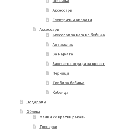
Шишиња
Аксесоари
Електрични апарати
Аксесоари
Акесоари за нега на бебиња
Антиколик
За мајката
Заштитна ограда за кревет
Перници
Торби за бебиња
Ќебенца
Подароци
Облека
Маици со кратки ракави
Тренерки