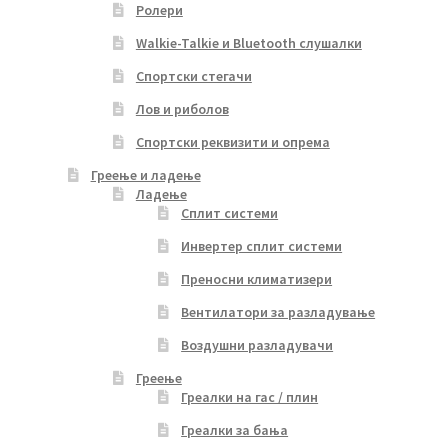
Ролери
Walkie-Talkie и Bluetooth слушалки
Спортски стегачи
Лов и риболов
Спортски реквизити и опрема
Греење и ладење
Ладење
Сплит системи
Инвертер сплит системи
Преносни климатизери
Вентилатори за разладување
Воздушни разладувачи
Греење
Греалки на гас / плин
Греалки за бања