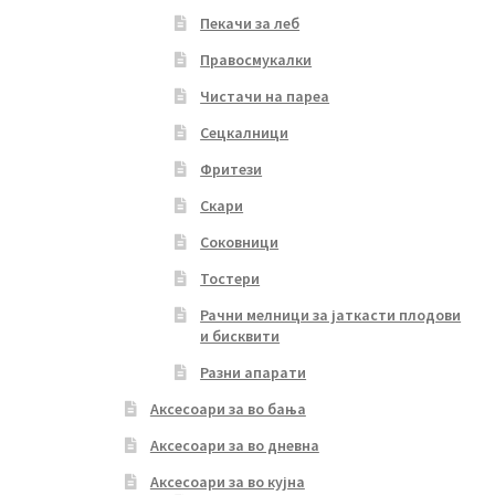
Пекачи за леб
Правосмукалки
Чистачи на пареа
Сецкалници
Фритези
Скари
Соковници
Тостери
Рачни мелници за јаткасти плодови
и бисквити
Разни апарати
Аксесоари за во бања
Аксесоари за во дневна
Аксесоари за во кујна