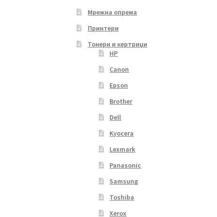
Мрежна опрема
Принтери
Тонери и кертриџи
HP
Canon
Epson
Brother
Dell
Kyocera
Lexmark
Panasonic
Samsung
Toshiba
Xerox