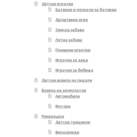
Детски играчки
Батерии и полначи за батерии
Друштвени игри
Зимска забава
Летна забава
Плишани играчки
Играчки за деца
Играчки за бебиња
Детски возила на педали
Возила на акумулатор
Автомобили
Мотори
Рекреација
Детски трицикли
Велосипеди