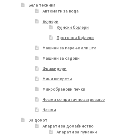
Бела техника
Автомати за вода
Бојлери
Кујнски бојлери
Проточни бојлери
Машини за перење алишта
Машини за садови
Фрижидери
Мини шпорети
Микробранови печки
Чешми со проточно загревање
Чешми
За домот
Апарати за домаќинство
Апарати за пуканки