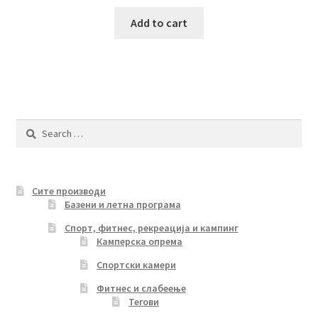
price
price
was:
is:
Add to cart
780.00 ден.
550.00 ден.
Search
for:
Сите производи
Базени и летна програма
Спорт, фитнес, рекреација и кампинг
Камперска опрема
Спортски камери
Фитнес и слабеење
Тегови