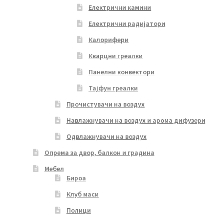
Електрични камини
Електрични радијатори
Калорифери
Кварцни греалки
Панелни конвектори
Тајфун греалки
Прочистувачи на воздух
Навлажнувачи на воздух и арома дифузери
Одвлажнувачи на воздух
Опрема за двор, балкон и градина
Мебел
Бироа
Клуб маси
Полици