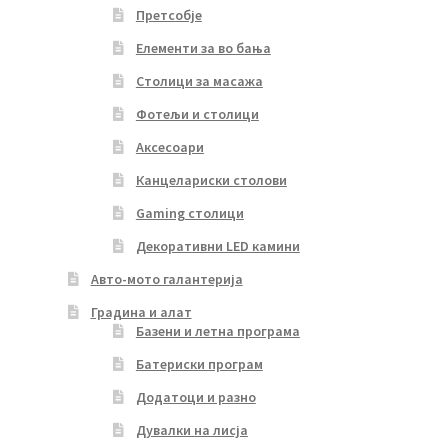
Претсобје
Елементи за во бања
Столици за масажа
Фотељи и столици
Аксесоари
Канцелариски столови
Gaming столици
Декоративни LED камини
Авто-мото галантерија
Градина и алат
Базени и летна програма
Батериски програм
Додатоци и разно
Дувалки на лисја