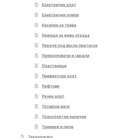
Електричен алат
Електрични пумпи
Косилки за трева
Ножици за жива ограда
Перачи под висок притисок
Преклопувачи и сврдли
Пластеници
Пневматски алат
Рафтови
Рачен алат
Трговски ваги
Транспортни колички
Тримери и пили
Технологија