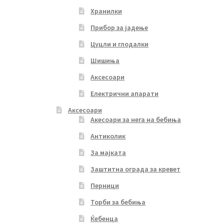
Хранилки
Прибор за јадење
Цуцли и глодалки
Шишиња
Аксесоари
Електрични апарати
Аксесоари
Акесоари за нега на бебиња
Антиколик
За мајката
Заштитна ограда за кревет
Перници
Торби за бебиња
Ќебенца