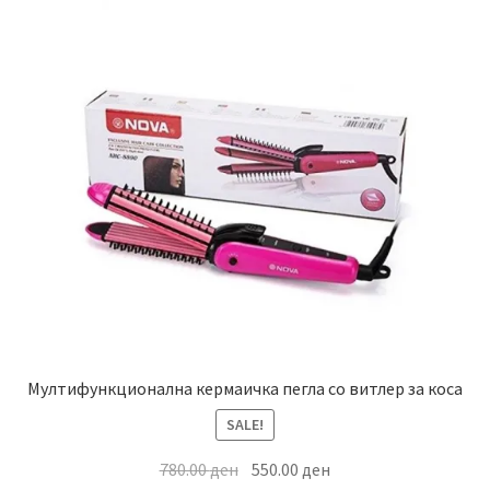
Мултифункционална кермаичка пегла со витлер за коса
SALE!
Original
Current
780.00
ден
550.00
ден