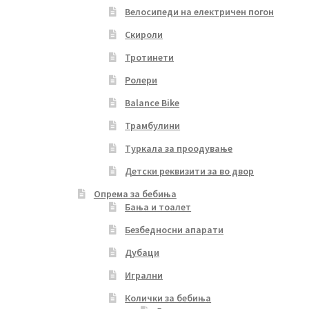
Велосипеди на електричен погон
Скироли
Тротинети
Ролери
Balance Bike
Трамбулини
Туркала за проодување
Детски реквизити за во двор
Опрема за бебиња
Бања и тоалет
Безбедносни апарати
Дубаци
Игрални
Колички за бебиња