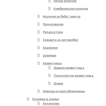
Летни колички
Комбинирани колички
Носилки за бебе / кенгур
Проодувалки
Релаксатори
Седишта за автомобил
Хранилки
Џампери
Креветчиња
Дрвени креветчиња
Транспортни креветчиња
Душек
Комоди за пресоблекување
Хранење и доење
Антиколик