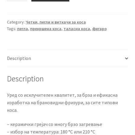
1,399.00 ден.
999.00 ден.
таласна
коса
Gemei
Category:
Четки, пегли и виткачи за коса
Tags:
пегла
,
прекршена коса
,
таласна коса
,
фигаро
quantity
Description
Description
Уред со исклучителен квалитет, за брза и ефикасна
изработка на брановидни фризури, за сите типови
коса.
– керамички грејач со многу брзо загревање
– избор на температура: 180 °C или 210 °C