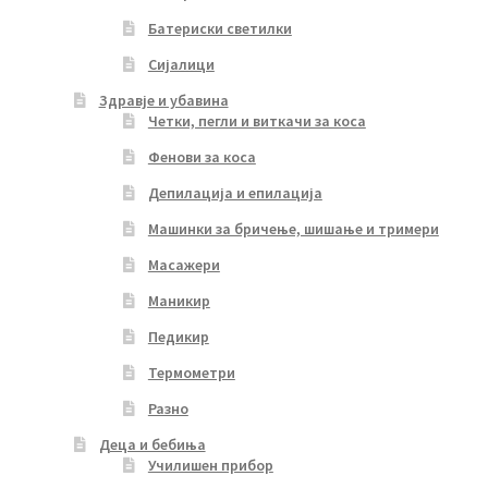
Батериски светилки
Сијалици
Здравје и убавина
Четки, пегли и виткачи за коса
Фенови за коса
Депилација и епилација
Машинки за бричење, шишање и тримери
Масажери
Маникир
Педикир
Термометри
Разно
Деца и бебиња
Училишен прибор