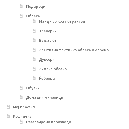
Подароци
Облека
Маици со кратки ракави
Тренерки
Бањарки
Заштитна тактичка облека и опрема
Дуксери
Зимска облека
Ќебенца
Обувки
Домашни миленици
Мој профил
Кошничка
Резервирани производи