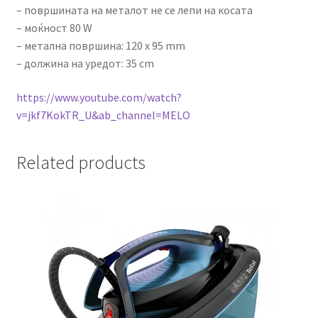
– површината на металот не се лепи на косата
– моќност 80 W
– метална површина: 120 x 95 mm
– должина на уредот: 35 cm
https://www.youtube.com/watch?
v=jkf7KokTR_U&ab_channel=MELO
Related products