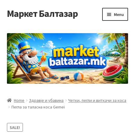
Маркет Балтазар
Skip
Skip
Menu
to
to
navigation
content
Home
Checkout
Homepage
Privacy Policy
Достава и начин на плаќање
Home
Здравје и убавина
Четки, пегли и виткачи за коса
Пегла за таласна коса Gemei
Контакт
Корисничка подршка
SALE!