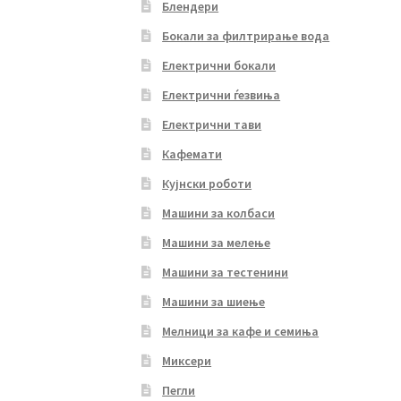
Блендери
Бокали за филтрирање вода
Електрични бокали
Електрични ѓезвиња
Електрични тави
Кафемати
Кујнски роботи
Машини за колбаси
Машини за мелење
Машини за тестенини
Машини за шиење
Мелници за кафе и семиња
Миксери
Пегли