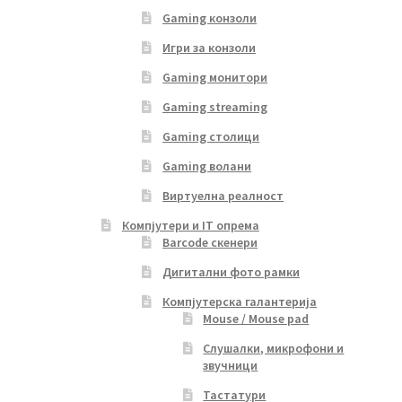
Gaming конзоли
Игри за конзоли
Gaming монитори
Gaming streaming
Gaming столици
Gaming волани
Виртуелна реалност
Компјутери и IT опрема
Barcode скенери
Дигитални фото рамки
Компјутерска галантерија
Mouse / Mouse pad
Слушалки, микрофони и
звучници
Тастатури