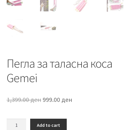
Пегла за таласна коса
Gemei
Original
Current
1,399.00
ден
999.00
ден
price
price
was:
is:
Пегла
Add to cart
за