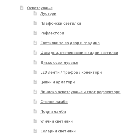
Осветлување
Лустери
Плафонски светилки
Рефлектори
Светилки за во двор и градина
Фасадни, степенишни и ѕидни светилки
Диско осветлување
LED ленти / трафоа / конектори
Цевки и арматури
Линиско осветлување и спот рефлектори
Столни ламби
Подни ламби
Улични светилки
Соларни светилки