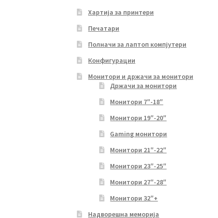
Хартија за принтери
Печатари
Полначи за лаптоп компјутери
Конфигурации
Монитори и држачи за монитори
Држачи за монитори
Монитори 7″-18″
Монитори 19″-20″
Gaming монитори
Монитори 21″-22″
Монитори 23″-25″
Монитори 27″-28″
Монитори 32″+
Надворешна меморија