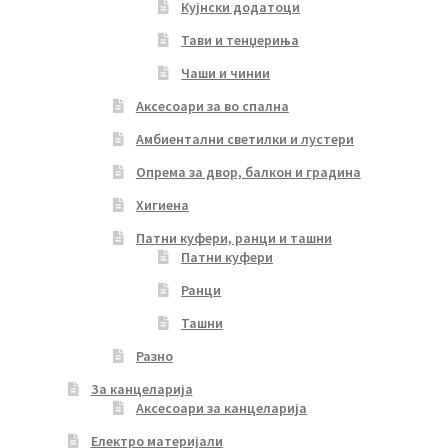
Кујнски додатоци
Тави и тенџериња
Чаши и чинии
Аксесоари за во спална
Амбиентални светилки и лустери
Опрема за двор, балкон и градина
Хигиена
Патни куфери, ранци и ташни
Патни куфери
Ранци
Ташни
Разно
За канцеларија
Аксесоари за канцеларија
Електро материјали