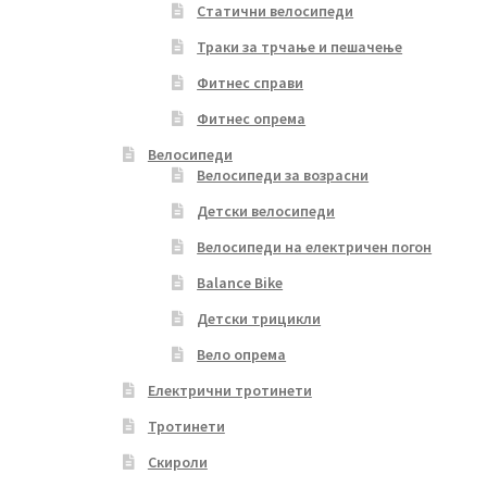
Статични велосипеди
Траки за трчање и пешачење
Фитнес справи
Фитнес опрема
Велосипеди
Велосипеди за возрасни
Детски велосипеди
Велосипеди на електричен погон
Balance Bike
Детски трицикли
Вело опрема
Електрични тротинети
Тротинети
Скироли