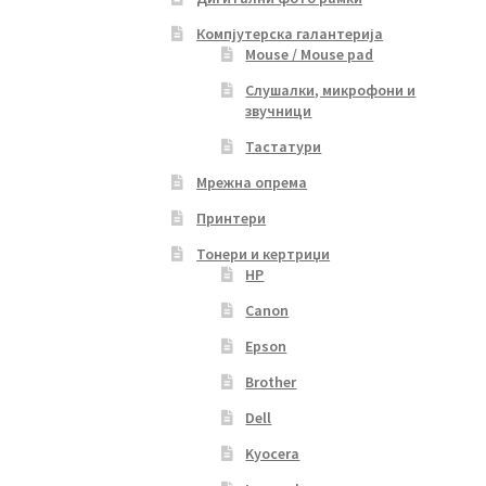
Компјутерска галантерија
Mouse / Mouse pad
Слушалки, микрофони и
звучници
Тастатури
Мрежна опрема
Принтери
Тонери и кертриџи
HP
Canon
Epson
Brother
Dell
Kyocera