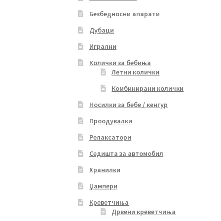
Безбедносни апарати
Дубаци
Игрални
Колички за бебиња
Летни колички
Комбинирани колички
Носилки за бебе / кенгур
Проодувалки
Релаксатори
Седишта за автомобил
Хранилки
Џампери
Креветчиња
Дрвени креветчиња