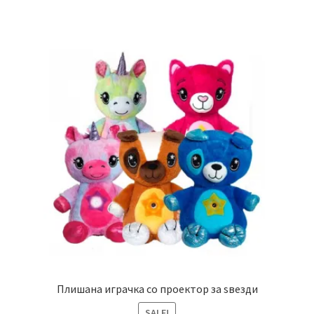
Плишана играчка со проектор за ѕвезди
SALE!