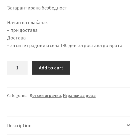
Загарантирана безбедност
Начин на плаќање:
– при достава
Достава:
– за сите градови и села 140 ден. за достава до врата
Сет
Add to cart
кујна
во
куферче
quantity
Categories:
Детски играчки
,
Играчки за деца
Description