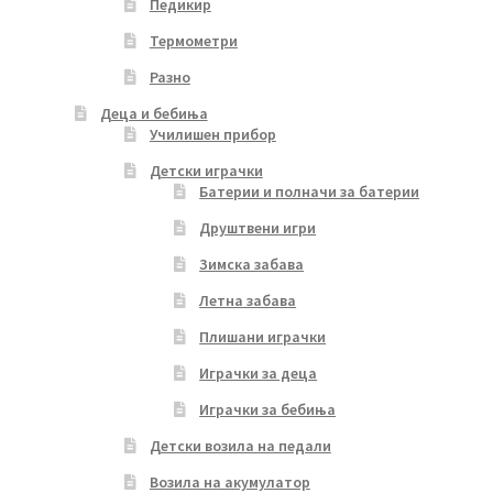
Педикир
Термометри
Разно
Деца и бебиња
Училишен прибор
Детски играчки
Батерии и полначи за батерии
Друштвени игри
Зимска забава
Летна забава
Плишани играчки
Играчки за деца
Играчки за бебиња
Детски возила на педали
Возила на акумулатор