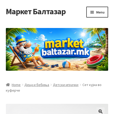
Маркет Балтазар
Skip
Skip
Menu
to
to
navigation
content
Home
Checkout
Homepage
Privacy Policy
Достава и начин на плаќање
Home
Деца и бебиња
Детски играчки
Сет кујна во
куферче
Контакт
Корисничка подршка