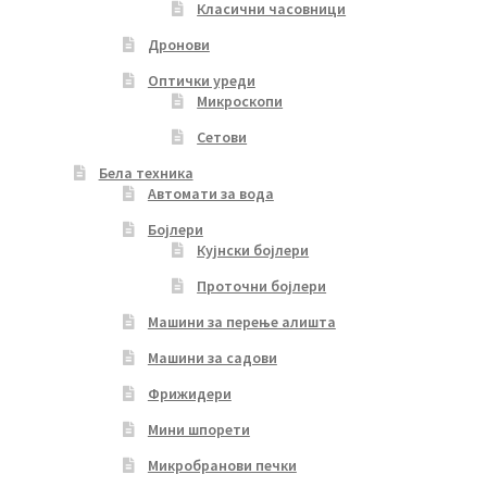
Класични часовници
Дронови
Оптички уреди
Микроскопи
Сетови
Бела техника
Автомати за вода
Бојлери
Кујнски бојлери
Проточни бојлери
Машини за перење алишта
Машини за садови
Фрижидери
Мини шпорети
Микробранови печки