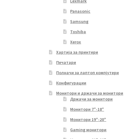
Lexmark
Panasonic
Samsung
Toshiba
Xerox
Хартија за принтери
Печатари
Полначи за лаптоп компјутери
Конфигурации
Монитори и држачи за монитори
Држачи за монитори
Монитори 7″-18″
Монитори 19″-20″
Gaming монитори