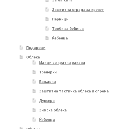
За мајката
Заштитна ограда за кревет
Перници
Торби за бебиња
Ќебенца
Подароци
Облека
Маици со кратки ракави
Тренерки
Бањарки
Заштитна тактичка облека и опрема
Дуксери
Зимска облека
Ќебенца