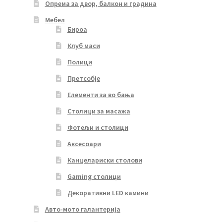
Опрема за двор, балкон и градина
Мебел
Бироа
Клуб маси
Полици
Претсобје
Елементи за во бања
Столици за масажа
Фотељи и столици
Аксесоари
Канцелариски столови
Gaming столици
Декоративни LED камини
Авто-мото галантерија