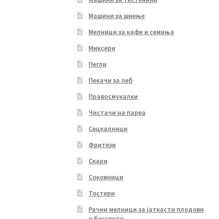
Машини за шиење
Мелници за кафе и семиња
Миксери
Пегли
Пекачи за леб
Правосмукалки
Чистачи на пареа
Сецкалници
Фритези
Скари
Соковници
Тостери
Рачни мелници за јаткасти плодови
и бисквити