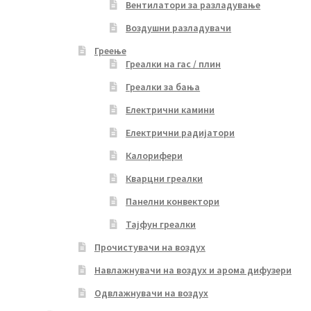
Вентилатори за разладување
Воздушни разладувачи
Греење
Греалки на гас / плин
Греалки за бања
Електрични камини
Електрични радијатори
Калорифери
Кварцни греалки
Панелни конвектори
Тајфун греалки
Прочистувачи на воздух
Навлажнувачи на воздух и арома дифузери
Одвлажнувачи на воздух