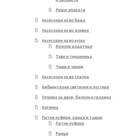
Разни апарати
Аксесоари за во бања
Аксесоари за во дневна
Аксесоари за во кујна
Кујнски додатоци
Тави и тенџериња
Чаши и чинии
Аксесоари за во спална
Амбиентални светилки и лустери
Опрема за двор, балкон и градина
Хигиена
Патни куфери, ранци и ташни
Патни куфери
Ранци