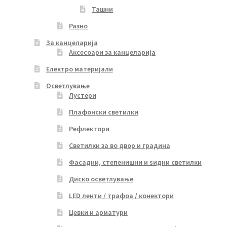
Ташни
Разно
За канцеларија
Аксесоари за канцеларија
Електро материјали
Осветлување
Лустери
Плафонски светилки
Рефлектори
Светилки за во двор и градина
Фасадни, степенишни и ѕидни светилки
Диско осветлување
LED ленти / трафоа / конектори
Цевки и арматури