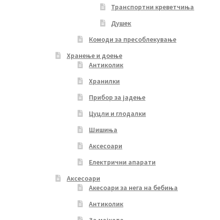
Транспортни креветчиња
Душек
Комоди за пресоблекување
Хранење и доење
Антиколик
Хранилки
Прибор за јадење
Цуцли и глодалки
Шишиња
Аксесоари
Електрични апарати
Аксесоари
Акесоари за нега на бебиња
Антиколик