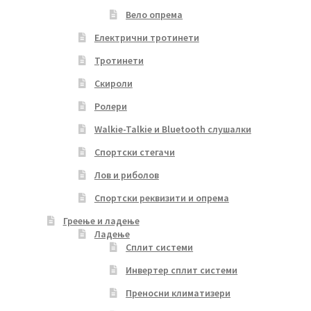
Вело опрема
Електрични тротинети
Тротинети
Скироли
Ролери
Walkie-Talkie и Bluetooth слушалки
Спортски стегачи
Лов и риболов
Спортски реквизити и опрема
Греење и ладење
Ладење
Сплит системи
Инвертер сплит системи
Преносни климатизери