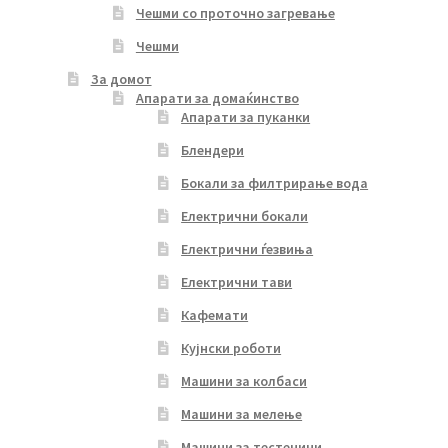
Чешми со проточно загревање
Чешми
За домот
Апарати за домаќинство
Апарати за пуканки
Блендери
Бокали за филтрирање вода
Електрични бокали
Електрични ѓезвиња
Електрични тави
Кафемати
Кујнски роботи
Машини за колбаси
Машини за мелење
Машини за тестенини