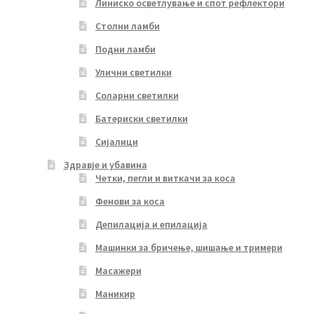
Линиско осветлување и спот рефлектори
Столни ламби
Подни ламби
Улични светилки
Соларни светилки
Батериски светилки
Сијалици
Здравје и убавина
Четки, пегли и виткачи за коса
Фенови за коса
Депилација и епилација
Машинки за бричење, шишање и тримери
Масажери
Маникир