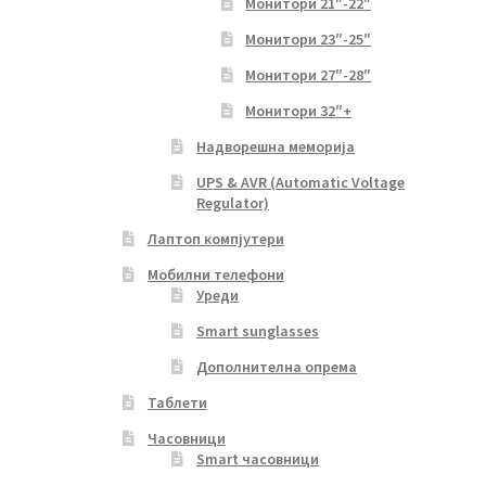
Монитори 21″-22″
Монитори 23″-25″
Монитори 27″-28″
Монитори 32″+
Надворешна меморија
UPS & AVR (Automatic Voltage
Regulator)
Лаптоп компјутери
Мобилни телефони
Уреди
Smart sunglasses
Дополнителна опрема
Таблети
Часовници
Smart часовници