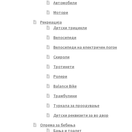
Автомобили
Мотори
Рекреација
Детски трицикли
Велосипеди
Велосипеди на електричен погон
Скироли
Тротинети
Ролери
Balance Bike
Трамбулини
Туркала за проодување
Детски реквизити за во двор
Опрема за бебиња
Бања и тоалет