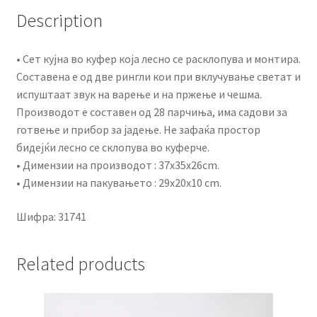
Description
• Сет кујна во куфер која лесно се расклопува и монтира.
Составена е од две рингли кои при вклучување светат и
испуштаат звук на варење и на пржење и чешма.
Производот е составен од 28 парчиња, има садови за
готвење и прибор за јадење. Не зафаќа простор
бидејќи лесно се склопува во куферче.
• Димензии на производот : 37x35x26cm.
• Димензии на пакувањето : 29x20x10 cm.
Шифра:
31741
Related products