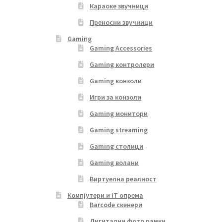
Караоке звучници
Преносни звучници
Gaming
Gaming Accessories
Gaming контролери
Gaming конзоли
Игри за конзоли
Gaming монитори
Gaming streaming
Gaming столици
Gaming волани
Виртуелна реалност
Компјутери и IT опрема
Barcode скенери
Дигитални фото рамки