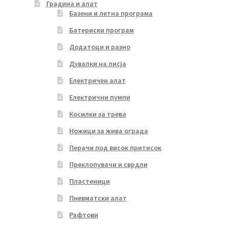
Градина и алат
Базени и летна програма
Батериски програм
Додатоци и разно
Дувалки на лисја
Електричен алат
Електрични пумпи
Косилки за трева
Ножици за жива ограда
Перачи под висок притисок
Преклопувачи и сврдли
Пластеници
Пневматски алат
Рафтови