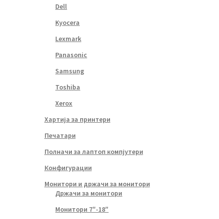
Dell
Kyocera
Lexmark
Panasonic
Samsung
Toshiba
Xerox
Хартија за принтери
Печатари
Полначи за лаптоп компјутери
Конфигурации
Монитори и држачи за монитори
Држачи за монитори
Монитори 7″-18″