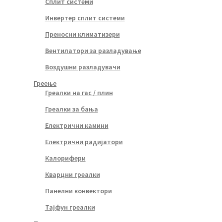
Сплит системи
Инвертер сплит системи
Преносни климатизери
Вентилатори за разладување
Воздушни разладувачи
Греење
Греалки на гас / плин
Греалки за бања
Електрични камини
Електрични радијатори
Калорифери
Кварцни греалки
Панелни конвектори
Тајфун греалки