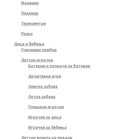
Маникир
Педикир
Термометри
Разно
Деца и бебиња
Училишен прибор
Детски играчки
Батерии и полначи за батерии
Друштвени игри
Зимска забава
Летна забава
Плишани играчки
Играчки за деца
Играчки за бебиња
Детски возила на педали