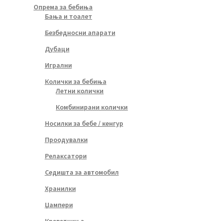
Опрема за бебиња
Бања и тоалет
Безбедносни апарати
Дубаци
Игрални
Колички за бебиња
Летни колички
Комбинирани колички
Носилки за бебе / кенгур
Проодувалки
Релаксатори
Седишта за автомобил
Хранилки
Џампери
Креветчиња