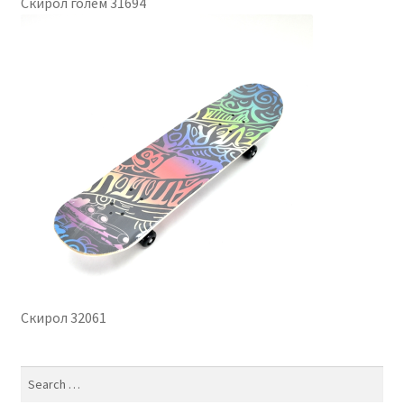
Скирол голем 31694
Скирол 32061
Search
for: