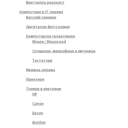
Виртуелна реалност
Компјутери и IT опрема
Barcode скенери
Дигитални фото рамки
Компјутерска галантерија
Mouse / Mouse pad
Слушалки, микрофони и звучници
Тастатури
Мрежна опрема
Принтери
Тонери и кертриџи
HP
Canon
Epson
Brother