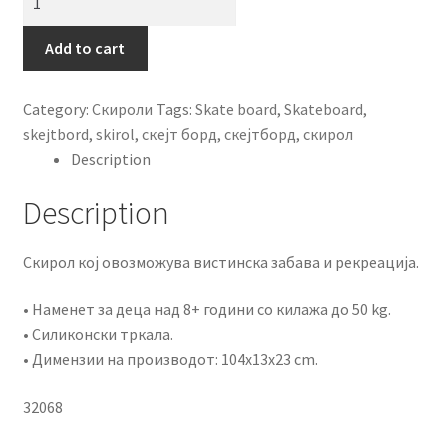
Longboard
32068
Add to cart
quantity
Category:
Скироли
Tags:
Skate board
,
Skateboard
,
skejtbord
,
skirol
,
скејт борд
,
скејтборд
,
скирол
Description
Description
Скирол кој овозможува вистинска забава и рекреација.
• Наменет за деца над 8+ години со килажа до 50 kg.
• Силиконски тркала.
• Димензии на производот: 104x13x23 cm.
32068