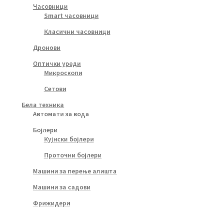
Часовници
Smart часовници
Класични часовници
Дронови
Оптички уреди
Микроскопи
Сетови
Бела техника
Автомати за вода
Бојлери
Кујнски бојлери
Проточни бојлери
Машини за перење алишта
Машини за садови
Фрижидери