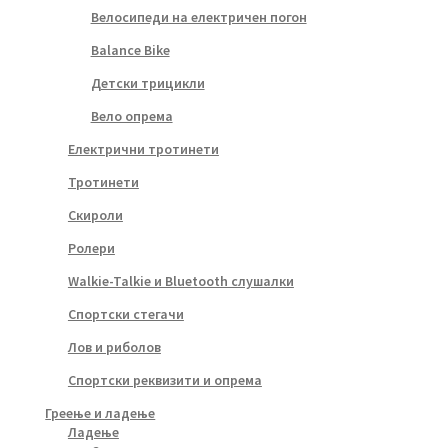
Велосипеди на електричен погон
Balance Bike
Детски трицикли
Вело опрема
Електрични тротинети
Тротинети
Скироли
Ролери
Walkie-Talkie и Bluetooth слушалки
Спортски стегачи
Лов и риболов
Спортски реквизити и опрема
Греење и ладење
Ладење