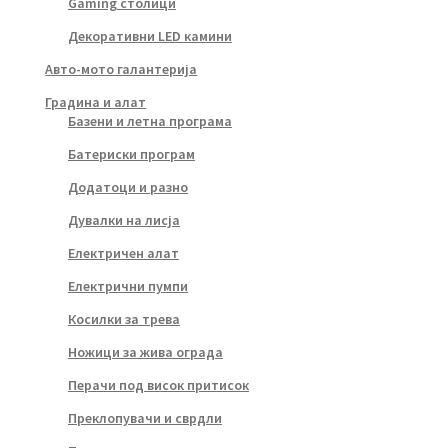
Gaming столици
Декоративни LED камини
Авто-мото галантерија
Градина и алат
Базени и летна програма
Батериски програм
Додатоци и разно
Дувалки на лисја
Електричен алат
Електрични пумпи
Косилки за трева
Ножици за жива ограда
Перачи под висок притисок
Преклопувачи и сврдли