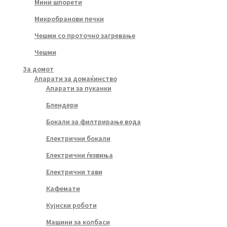
Мини шпорети
Микробранови печки
Чешми со проточно загревање
Чешми
За домот
Апарати за домаќинство
Апарати за пуканки
Блендери
Бокали за филтрирање вода
Електрични бокали
Електрични ѓезвиња
Електрични тави
Кафемати
Кујнски роботи
Машини за колбаси