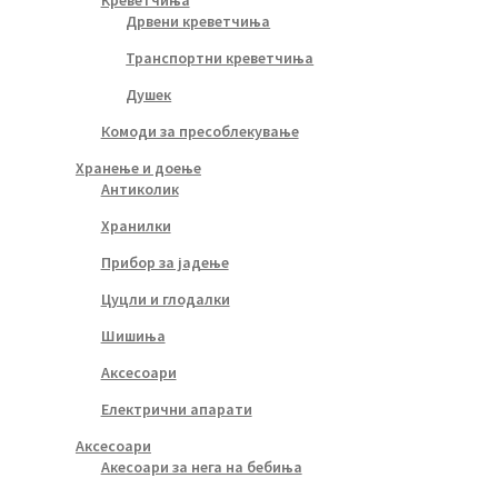
Дрвени креветчиња
Транспортни креветчиња
Душек
Комоди за пресоблекување
Хранење и доење
Антиколик
Хранилки
Прибор за јадење
Цуцли и глодалки
Шишиња
Аксесоари
Електрични апарати
Аксесоари
Акесоари за нега на бебиња