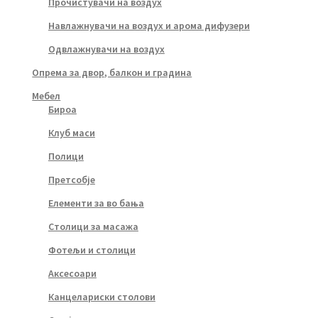
Прочистувачи на воздух
Навлажнувачи на воздух и арома дифузери
Одвлажнувачи на воздух
Опрема за двор, балкон и градина
Мебел
Бироа
Клуб маси
Полици
Претсобје
Елементи за во бања
Столици за масажа
Фотељи и столици
Аксесоари
Канцелариски столови