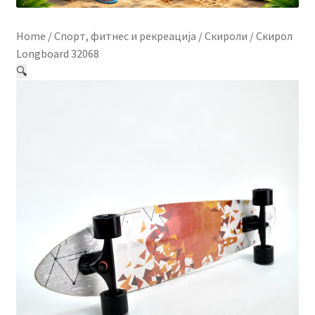
Контакт
Home
/
Спорт, фитнес и рекреација
/
Скироли
/
Скирол
Корисничка подршка
Longboard 32068
🔍
Кошничка
Мој профил
Рекламации и замена на производ
Сите производи
Услови за користење