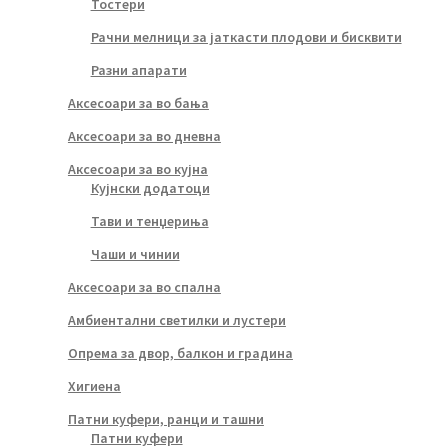
Тостери
Рачни мелници за јаткасти плодови и бисквити
Разни апарати
Аксесоари за во бања
Аксесоари за во дневна
Аксесоари за во кујна
Кујнски додатоци
Тави и тенџериња
Чаши и чинии
Аксесоари за во спална
Амбиентални светилки и лустери
Опрема за двор, балкон и градина
Хигиена
Патни куфери, ранци и ташни
Патни куфери