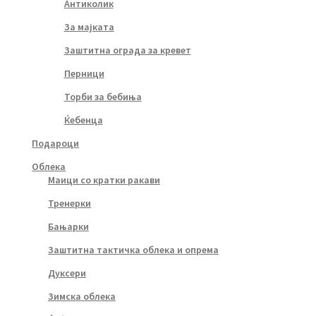
Антиколик
За мајката
Заштитна ограда за кревет
Перници
Торби за бебиња
Ќебенца
Подароци
Облека
Маици со кратки ракави
Тренерки
Бањарки
Заштитна тактичка облека и опрема
Дуксери
Зимска облека