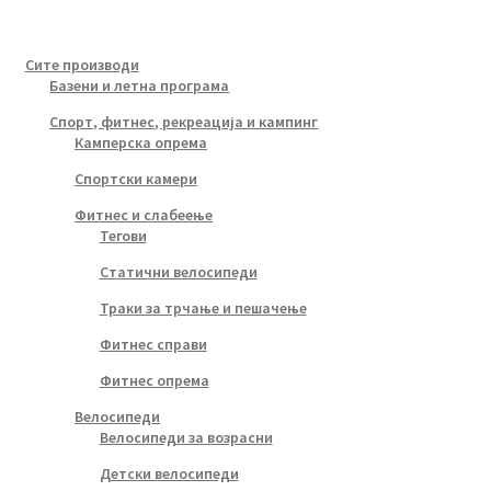
Сите производи
Базени и летна програма
Спорт, фитнес, рекреација и кампинг
Камперска опрема
Спортски камери
Фитнес и слабеење
Тегови
Статични велосипеди
Траки за трчање и пешачење
Фитнес справи
Фитнес опрема
Велосипеди
Велосипеди за возрасни
Детски велосипеди