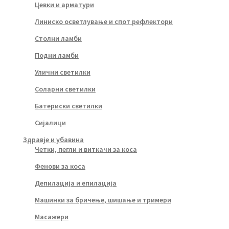
Цевки и арматури
Линиско осветлување и спот рефлектори
Столни ламби
Подни ламби
Улични светилки
Соларни светилки
Батериски светилки
Сијалици
Здравје и убавина
Четки, пегли и виткачи за коса
Фенови за коса
Депилација и епилација
Машинки за бричење, шишање и тримери
Масажери