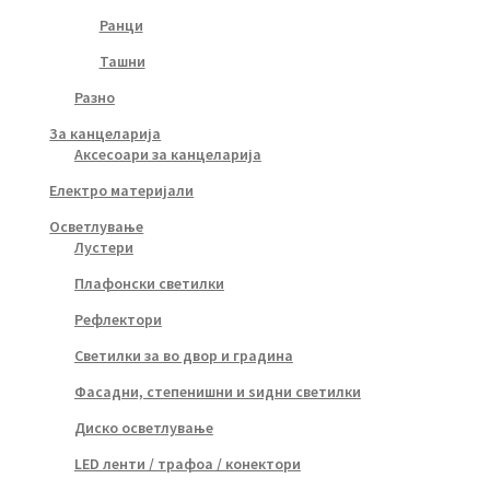
Ранци
Ташни
Разно
За канцеларија
Аксесоари за канцеларија
Електро материјали
Осветлување
Лустери
Плафонски светилки
Рефлектори
Светилки за во двор и градина
Фасадни, степенишни и ѕидни светилки
Диско осветлување
LED ленти / трафоа / конектори