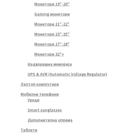
Монитори 19″-20″
Gaming монитори
Монитори 21″-22″
Монитори 23″-25″
Монитори 27″-28″
Монитори 32″+
Надворешна меморија
UPS & AVR (Automatic Voltage Regulator)
Лаптоп компјутери
Мобилни телефони
Уреди
Smart sunglasses
Дополнителна опрема
Таблети