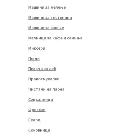
Машини за мелење
Машини за тестенини
Машини за шиење
Мелници за кафе и семиња
Миксери
Пегли
Пекачи за леб
Правосмукалки
Чистачи на пареа
Сецкалници
Фритези
Скари
Соковници