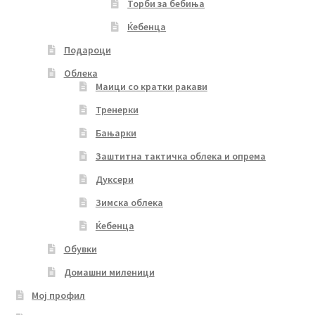
Торби за бебиња
Ќебенца
Подароци
Облека
Маици со кратки ракави
Тренерки
Бањарки
Заштитна тактичка облека и опрема
Дуксери
Зимска облека
Ќебенца
Обувки
Домашни миленици
Мој профил