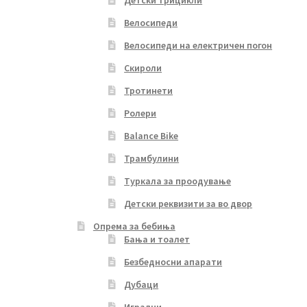
Детски трицикли
Велосипеди
Велосипеди на електричен погон
Скироли
Тротинети
Ролери
Balance Bike
Трамбулини
Туркала за проодување
Детски реквизити за во двор
Опрема за бебиња
Бања и тоалет
Безбедносни апарати
Дубаци