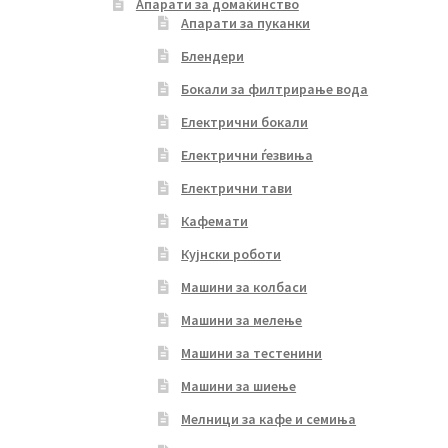
Апарати за домаќинство
Апарати за пуканки
Блендери
Бокали за филтрирање вода
Електрични бокали
Електрични ѓезвиња
Електрични тави
Кафемати
Кујнски роботи
Машини за колбаси
Машини за мелење
Машини за тестенини
Машини за шиење
Мелници за кафе и семиња