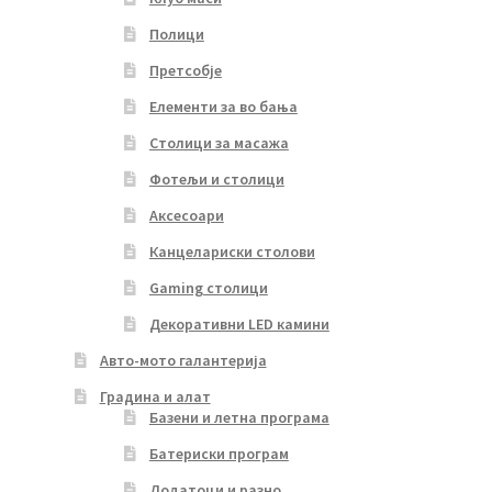
Полици
Претсобје
Елементи за во бања
Столици за масажа
Фотељи и столици
Аксесоари
Канцелариски столови
Gaming столици
Декоративни LED камини
Авто-мото галантерија
Градина и алат
Базени и летна програма
Батериски програм
Додатоци и разно