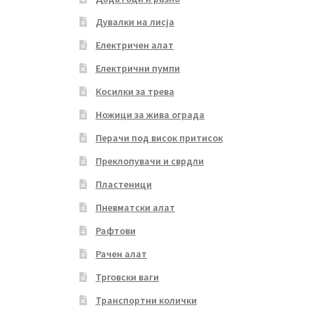
Дувалки на лисја
Електричен алат
Електрични пумпи
Косилки за трева
Ножици за жива ограда
Перачи под висок притисок
Преклопувачи и сврдли
Пластеници
Пневматски алат
Рафтови
Рачен алат
Трговски ваги
Транспортни колички