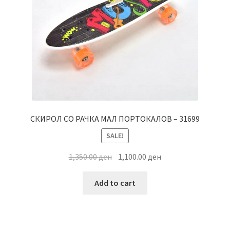
СКИРОЛ СО РАЧКА МАЛ ПОРТОКАЛОВ – 31699
SALE!
Original
Current
1,350.00
ден
1,100.00
ден
price
price
was:
is:
Add to cart
1,350.00 ден.
1,100.00 ден.