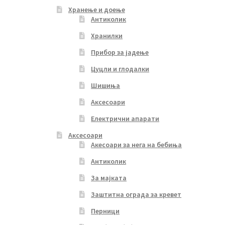
Хранење и доење
Антиколик
Хранилки
Прибор за јадење
Цуцли и глодалки
Шишиња
Аксесоари
Електрични апарати
Аксесоари
Акесоари за нега на бебиња
Антиколик
За мајката
Заштитна ограда за кревет
Перници