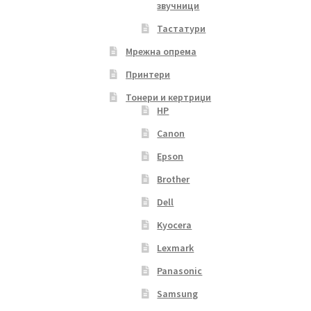
звучници
Тастатури
Мрежна опрема
Принтери
Тонери и кертриџи
HP
Canon
Epson
Brother
Dell
Kyocera
Lexmark
Panasonic
Samsung