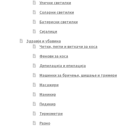
Улични светилки
Соларни светилки
Батериски светилки
Сијалици
Здравје и убавина
Четки, пегли и виткачи за коса
Фенови за коса
Депилација и епилација
Машинки за бричење, шишање и тримери
Масажери
Маникир
Педикир
Термометри
Разно