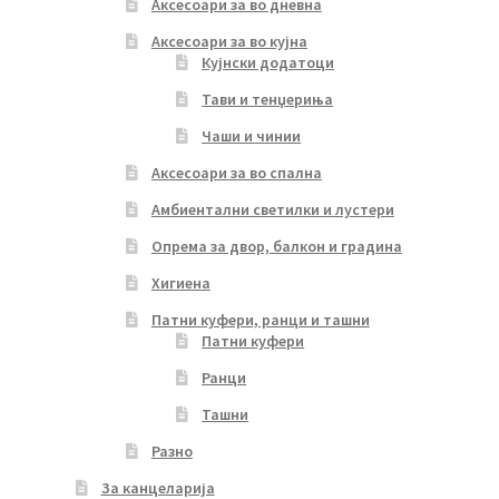
Аксесоари за во дневна
Аксесоари за во кујна
Кујнски додатоци
Тави и тенџериња
Чаши и чинии
Аксесоари за во спална
Амбиентални светилки и лустери
Опрема за двор, балкон и градина
Хигиена
Патни куфери, ранци и ташни
Патни куфери
Ранци
Ташни
Разно
За канцеларија