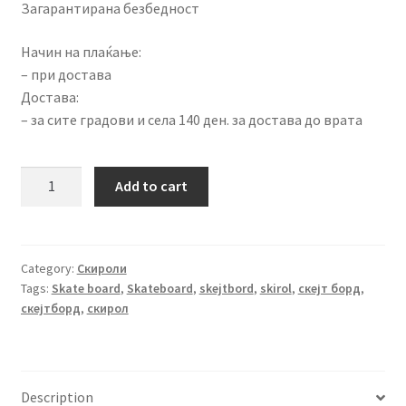
Загарантирана безбедност
Начин на плаќање:
– при достава
Достава:
– за сите градови и села 140 ден. за достава до врата
СКИРОЛ
Add to cart
СО
РАЧКА
МАЛ
ЦРВЕН
Category:
Скироли
Tags:
Skate board
,
Skateboard
,
skejtbord
,
skirol
,
скејт борд
,
-
скејтборд
,
скирол
31243
quantity
Description