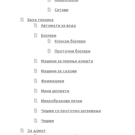
Сетови
Бела техника
Автомати за вода
Бојлери
Кујнски бојлери
Проточни бојлери
Машини за перење алишта
Машини за садови
Фрижидери
Мини шпорети
Микробранови печки
Чешми со проточно загревање
Чешми
За домот