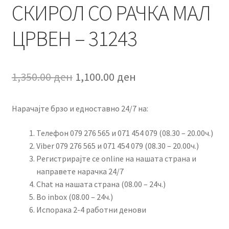
СКИРОЛ СО РАЧКА МАЛ
ЦРВЕН – 31243
Original
Current
1,350.00
ден
1,100.00
ден
price
price
Нарачајте брзо и едноставно 24/7 на:
was:
is:
1,350.00 ден.
1,100.00 ден.
Телефон 079 276 565 и 071 454 079 (08.30 – 20.00ч.)
Viber 079 276 565 и 071 454 079 (08.30 – 20.00ч.)
Регистрирајте се online на нашата страна и
направете нарачка 24/7
Chat на нашата страна (08.00 – 24ч.)
Во inbox (08.00 – 24ч.)
Испорака 2-4 работни денови