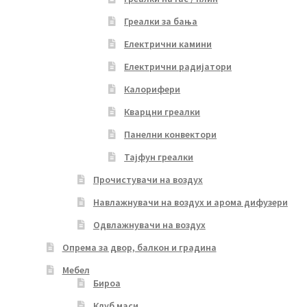
Греалки за бања
Електрични камини
Електрични радијатори
Калорифери
Кварцни греалки
Панелни конвектори
Тајфун греалки
Прочистувачи на воздух
Навлажнувачи на воздух и арома дифузери
Одвлажнувачи на воздух
Опрема за двор, балкон и градина
Мебел
Бироа
Клуб маси