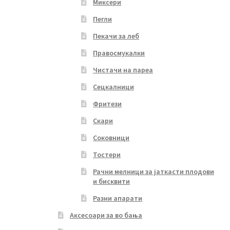
Миксери
Пегли
Пекачи за леб
Правосмукалки
Чистачи на пареа
Сецкалници
Фритези
Скари
Соковници
Тостери
Рачни мелници за јаткасти плодови
и бисквити
Разни апарати
Аксесоари за во бања