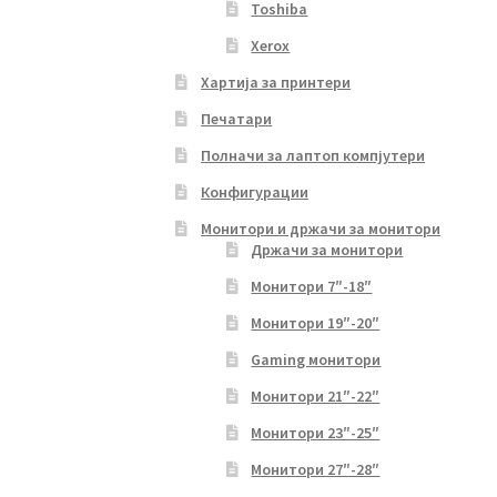
Toshiba
Xerox
Хартија за принтери
Печатари
Полначи за лаптоп компјутери
Конфигурации
Монитори и држачи за монитори
Држачи за монитори
Монитори 7″-18″
Монитори 19″-20″
Gaming монитори
Монитори 21″-22″
Монитори 23″-25″
Монитори 27″-28″