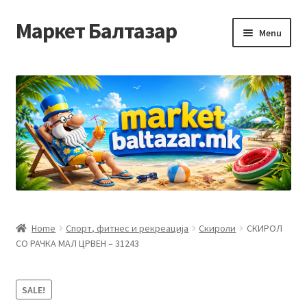
Маркет Балтазар
Skip
Skip
Menu
to
to
navigation
content
Home
Checkout
Homepage
Privacy Policy
Достава и начин на плаќање
Home
Спорт, фитнес и рекреација
Скироли
СКИРОЛ
СО РАЧКА МАЛ ЦРВЕН – 31243
Контакт
Корисничка подршка
SALE!