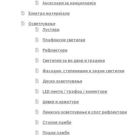
Аксесоари за канцеларија
Електро материјали
Осветлување
Лустери
Плафонски светилки
Рефлектори
Светилки за во двор и градина
Фасадни, степенишни и ѕидни светилки
Диско осветлување
LED ленти / трафоа / конектори
Цевки и арматури
Линиско осветлување и спот рефлектори
Столни ламби
Подни ламби