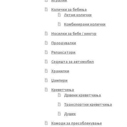
Игрални
Колички за бебиња
Летни колички
Комбинирани колички
Носилки за бебе / кенгур
Проодувалки
Релаксатори
Седишта за автомобил
Хранилки
Џампери
Креветчиња
Дрвени креветчиња
Транспортни креветчиња
Душек
Комоди за пресоблекување