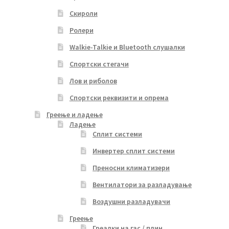
Скироли
Ролери
Walkie-Talkie и Bluetooth слушалки
Спортски стегачи
Лов и риболов
Спортски реквизити и опрема
Греење и ладење
Ладење
Сплит системи
Инвертер сплит системи
Преносни климатизери
Вентилатори за разладување
Воздушни разладувачи
Греење
Греалки на гас / плин