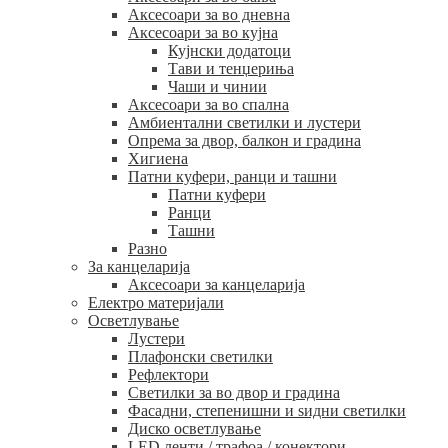
Аксесоари за во дневна
Аксесоари за во кујна
Кујнски додатоци
Тави и тенџериња
Чаши и чинии
Аксесоари за во спална
Амбиентални светилки и лустери
Опрема за двор, балкон и градина
Хигиена
Патни куфери, ранци и ташни
Патни куфери
Ранци
Ташни
Разно
За канцеларија
Аксесоари за канцеларија
Електро материјали
Осветлување
Лустери
Плафонски светилки
Рефлектори
Светилки за во двор и градина
Фасадни, степенишни и ѕидни светилки
Диско осветлување
LED ленти / трафоа / конектори