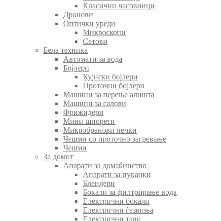
Класични часовници
Дронови
Оптички уреди
Микроскопи
Сетови
Бела техника
Автомати за вода
Бојлери
Кујнски бојлери
Проточни бојлери
Машини за перење алишта
Машини за садови
Фрижидери
Мини шпорети
Микробранови печки
Чешми со проточно загревање
Чешми
За домот
Апарати за домаќинство
Апарати за пуканки
Блендери
Бокали за филтрирање вода
Електрични бокали
Електрични ѓезвиња
Електрични тави