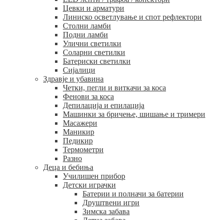
Цевки и арматури
Линиско осветлување и спот рефлектори
Столни ламби
Подни ламби
Улични светилки
Соларни светилки
Батериски светилки
Сијалици
Здравје и убавина
Четки, пегли и виткачи за коса
Фенови за коса
Депилација и епилација
Машинки за бричење, шишање и тримери
Масажери
Маникир
Педикир
Термометри
Разно
Деца и бебиња
Училишен прибор
Детски играчки
Батерии и полначи за батерии
Друштвени игри
Зимска забава