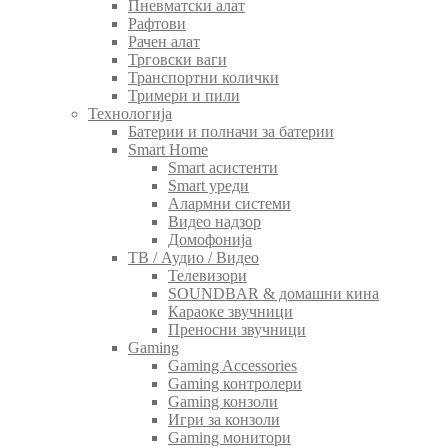
Пневматски алат
Рафтови
Рачен алат
Трговски ваги
Транспортни колички
Тримери и пили
Технологија
Батерии и полначи за батерии
Smart Home
Smart асистенти
Smart уреди
Алармни системи
Видео надзор
Домофонија
ТВ / Аудио / Видео
Телевизори
SOUNDBAR & домашни кина
Караоке звучници
Преносни звучници
Gaming
Gaming Accessories
Gaming контролери
Gaming конзоли
Игри за конзоли
Gaming монитори