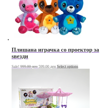
Плишана играчка со проектор за
ѕвезди
Original
Current
This
Sale!
999.00
ден
599.00
ден
Select options
price
price
product
was:
is:
has
999.00 ден.
599.00 ден.
multiple
variants.
The
options
may
be
chosen