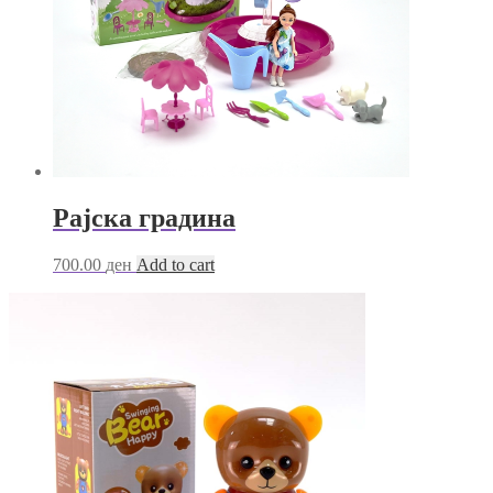
on
the
product
page
Рајска градина
700.00
ден
Add to cart