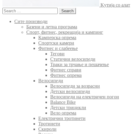
Kутија со алат
Search
for:
Сите производи
Базени и летна програма
Спорт, фитнес, рекреација и кампинг
Камперска опрема
Спортски камери
Фитнес и слабеење
Тегови
Статични велосипеди
Траки за трчање и пешачење
Фитнес справи
Фитнес опрема
Велосипеди
Велосипеди за возрасни
Детски велосипеди
Велосипеди на електричен погон
Balance Bike
Детски трицикли
Вело опрема
Електрични тротинети
Тротинети
Скироли