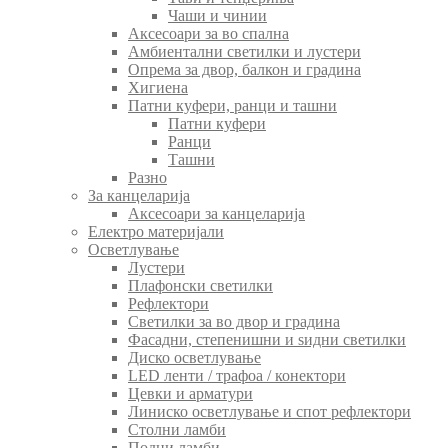
Чаши и чинии
Аксесоари за во спална
Амбиентални светилки и лустери
Опрема за двор, балкон и градина
Хигиена
Патни куфери, ранци и ташни
Патни куфери
Ранци
Ташни
Разно
За канцеларија
Аксесоари за канцеларија
Електро материјали
Осветлување
Лустери
Плафонски светилки
Рефлектори
Светилки за во двор и градина
Фасадни, степенишни и ѕидни светилки
Диско осветлување
LED ленти / трафоа / конектори
Цевки и арматури
Линиско осветлување и спот рефлектори
Столни ламби
Подни ламби