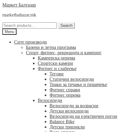
Skip
Skip
Маркет Балтазар
to
to
marketbaltazar.mk
navigation
content
Search
Search
for:
Menu
Сите производи
Базени и летна програма
Спорт, фитнес, рекреација и кампинг
Камперска опрема
Спортски камери
Фитнес и слабеење
Тегови
Статични велосипеди
Траки за трчање и пешачење
Фитнес справи
Фитнес опрема
Велосипеди
Велосипеди за возрасни
Детски велосипеди
Велосипеди на електричен погон
Balance Bike
Детски трицикли