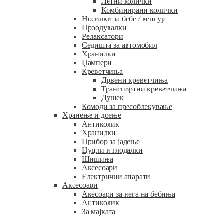
Летни колички
Комбинирани колички
Носилки за бебе / кенгур
Проодувалки
Релаксатори
Седишта за автомобил
Хранилки
Џампери
Креветчиња
Дрвени креветчиња
Транспортни креветчиња
Душек
Комоди за пресоблекување
Хранење и доење
Антиколик
Хранилки
Прибор за јадење
Цуцли и глодалки
Шишиња
Аксесоари
Електрични апарати
Аксесоари
Акесоари за нега на бебиња
Антиколик
За мајката