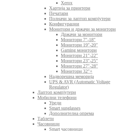
Xerox
Хартија за принтери
Печатари
Полначи за лаптоп компјутери
Конфигурации
Монитори и држачи за монитори
Држачи за монитори
Монитори 7″-18″
Монитори 19″-20″
Gaming монитори
Монитори 21″-22″
Монитори 23″-25″
Монитори 27″-28″
Монитори 32″+
Надворешна меморија
UPS & AVR (Automatic Voltage
Regulator)
Лаптоп компјутери
Мобилни телефони
Уреди
Smart sunglasses
Дополнителна опрема
Таблети
Часовници
Smart часовници