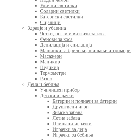
Улични светилки
Соларни светилки
Батериски светилки
Сијалици
Здравје и убавина
Четки, пегли и виткачи за коса
Фенови за коса
Депилација и епилација
Машинки за бричење, шишање и тримери
Масажери
Маникир
Педикир
Термометри
Разно
Деца и бебиња
Училишен прибор
Детски играчки
Батерии и полначи за батерии
Друштвени игри
Зимска забава
Летна забава
Плишани играчки
Играчки за деца
Играчки за бебиња