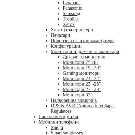
Lexmark
Panasonic
Samsung
Toshiba
Xerox
Хартија за принтери
Печатари
Полначи за лаптоп компјутери
Конфигурации
Монитори и држачи за монитори
Држачи за монитори
Монитори 7″-18″
Монитори 19″-20″
Gaming монитори
Монитори 21″-22″
Монитори 23″-25″
Монитори 27″-28″
Монитори 32″+
Надворешна меморија
UPS & AVR (Automatic Voltage
Regulator)
Лаптоп компјутери
Мобилни телефони
Уреди
Smart sunglasses