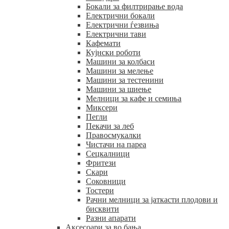
Бокали за филтрирање вода
Електрични бокали
Електрични ѓезвиња
Електрични тави
Кафемати
Кујнски роботи
Машини за колбаси
Машини за мелење
Машини за тестенини
Машини за шиење
Мелници за кафе и семиња
Миксери
Пегли
Пекачи за леб
Правосмукалки
Чистачи на пареа
Сецкалници
Фритези
Скари
Соковници
Тостери
Рачни мелници за јаткасти плодови и
бисквити
Разни апарати
Аксесоари за во бања