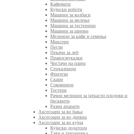
Кафемати
Кујнски роботи
Машини за колбаси
Машини за мелење
Машини за тестенини
Машини за шиење
Мелници за кафе и семиња
Миксери
Пегли
Пекачи за леб
Правосмукалки
Чистачи на пареа
Сецкалници
Фритези
Скари
Соковници
Тостери
Рачни мелници за јаткасти плодови и
бисквити
Разни апарати
Аксесоари за во бања
Аксесоари за во дневна
Аксесоари за во кујна
Кујнски додатоци
Тави и тенџериња