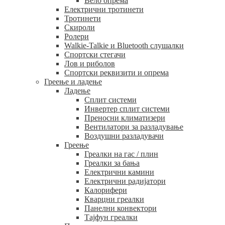
Вело опрема
Електрични тротинети
Тротинети
Скироли
Ролери
Walkie-Talkie и Bluetooth слушалки
Спортски стегачи
Лов и риболов
Спортски реквизити и опрема
Греење и ладење
Ладење
Сплит системи
Инвертер сплит системи
Преносни климатизери
Вентилатори за разладување
Воздушни разладувачи
Греење
Греалки на гас / плин
Греалки за бања
Електрични камини
Електрични радијатори
Калорифери
Кварцни греалки
Панелни конвектори
Тајфун греалки