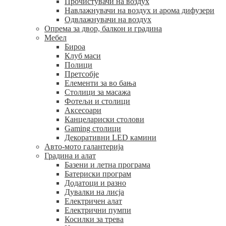
Прочистувачи на воздух
Навлажнувачи на воздух и арома дифузери
Одвлажнувачи на воздух
Опрема за двор, балкон и градина
Мебел
Бироа
Клуб маси
Полици
Претсобје
Елементи за во бања
Столици за масажа
Фотељи и столици
Аксесоари
Канцелариски столови
Gaming столици
Декоративни LED камини
Авто-мото галантерија
Градина и алат
Базени и летна програма
Батериски програм
Додатоци и разно
Дувалки на лисја
Електричен алат
Електрични пумпи
Косилки за трева