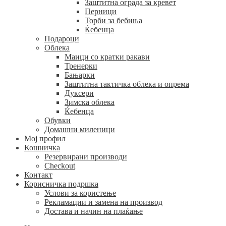
Заштитна ограда за кревет
Перници
Торби за бебиња
Ќебенца
Подароци
Облека
Маици со кратки ракави
Тренерки
Бањарки
Заштитна тактичка облека и опрема
Дуксери
Зимска облека
Ќебенца
Обувки
Домашни миленици
Мој профил
Кошничка
Резервирани производи
Checkout
Контакт
Корисничка подршка
Услови за користење
Рекламации и замена на производ
Достава и начин на плаќање