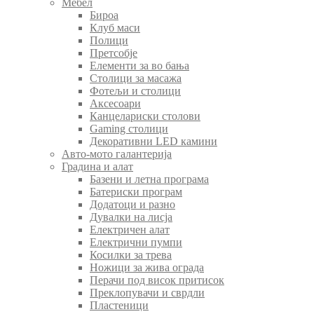
Мебел
Бироа
Клуб маси
Полици
Претсобје
Елементи за во бања
Столици за масажа
Фотељи и столици
Аксесоари
Канцелариски столови
Gaming столици
Декоративни LED камини
Авто-мото галантерија
Градина и алат
Базени и летна програма
Батериски програм
Додатоци и разно
Дувалки на лисја
Електричен алат
Електрични пумпи
Косилки за трева
Ножици за жива ограда
Перачи под висок притисок
Преклопувачи и сврдли
Пластеници