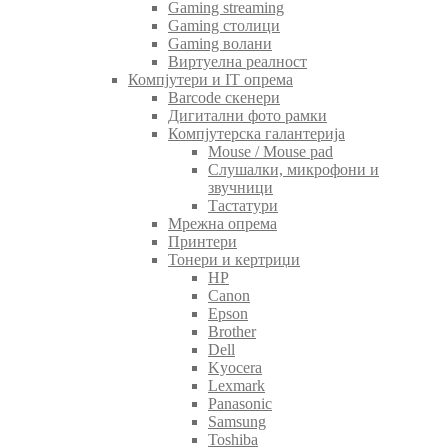
Gaming streaming
Gaming столици
Gaming волани
Виртуелна реалност
Компјутери и IT опрема
Barcode скенери
Дигитални фото рамки
Компјутерска галантерија
Mouse / Mouse pad
Слушалки, микрофони и
звучници
Тастатури
Мрежна опрема
Принтери
Тонери и кертриџи
HP
Canon
Epson
Brother
Dell
Kyocera
Lexmark
Panasonic
Samsung
Toshiba