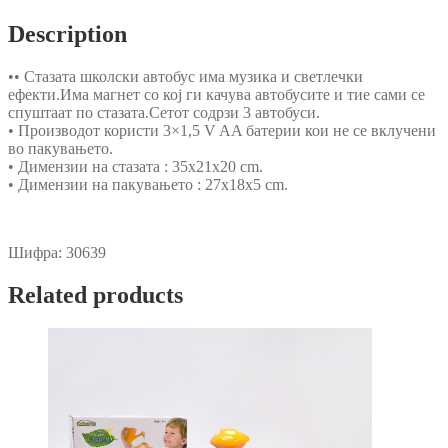
Description
•• Стазата школски автобус има музика и светлечки
ефекти.Има магнет со кој ги качува автобусите и тие сами се
спуштаат по стазата.Сетот содрзи 3 автобуси.
• Производот користи 3×1,5 V AA батерии кои не се вклучени
во пакувањето.
• Димензии на стазата : 35x21x20 cm.
• Димензии на пакувањето : 27x18x5 cm.
Шифра:
30639
Related products