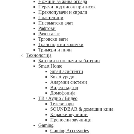
Ножици за жива ограда
Перачи под висок притисок
Преклопувачи и сврдли
Пластеници
Пневматски алат
Рафтови
Рачен алат
Трговски ваги
Транспортни колички
Тримери и пили
Технологија
Батерии и полначи за батерии
Smart Home
Smart асистенти
Smart уреди
Алармни системи
Видео надзор
Домофонија
ТВ / Аудио / Видео
Телевизори
SOUNDBAR & домашни кина
Караоке звучници
Преносни звучници
Gaming
Gaming Accessories