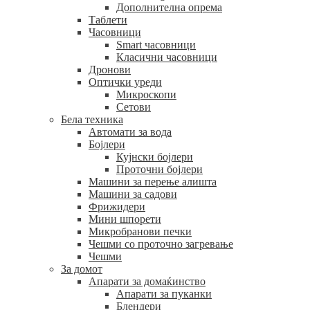
Дополнителна опрема
Таблети
Часовници
Smart часовници
Класични часовници
Дронови
Оптички уреди
Микроскопи
Сетови
Бела техника
Автомати за вода
Бојлери
Кујнски бојлери
Проточни бојлери
Машини за перење алишта
Машини за садови
Фрижидери
Мини шпорети
Микробранови печки
Чешми со проточно загревање
Чешми
За домот
Апарати за домаќинство
Апарати за пуканки
Блендери