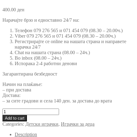
400.00
ден
Нарачајте брзо и едноставно 24/7 на:
Телефон 079 276 565 и 071 454 079 (08.30 – 20.00ч.)
Viber 079 276 565 и 071 454 079 (08.30 – 20.00ч.)
Регистрирајте се online на нашата страна и направете
нарачка 24/7
Chat на нашата страна (08.00 – 24ч.)
Во inbox (08.00 – 24ч.)
Испорака 2-4 работни денови
Загарантирана безбедност
Начин на плаќање:
– при достава
Достава:
– за сите градови и села 140 ден. за достава до врата
Стаза
школски
Add to cart
автобус
Categories:
Детски играчки
,
Играчки за деца
quantity
Description