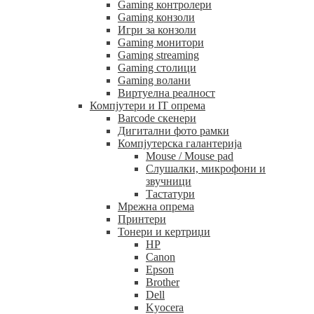
Gaming контролери
Gaming конзоли
Игри за конзоли
Gaming монитори
Gaming streaming
Gaming столици
Gaming волани
Виртуелна реалност
Компјутери и IT опрема
Barcode скенери
Дигитални фото рамки
Компјутерска галантерија
Mouse / Mouse pad
Слушалки, микрофони и
звучници
Тастатури
Мрежна опрема
Принтери
Тонери и кертриџи
HP
Canon
Epson
Brother
Dell
Kyocera