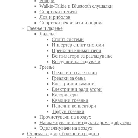
Ролери
Walkie-Talkie и Bluetooth слушалки
Спортски стегачи
Лов и риболов
Спортски реквизити и опрема
Греење и ладење
Ладење
Сплит системи
Инвертер сплит системи
Преносни климатизери
Вентилатори за разладување
Воздушни разладувачи
Греење
Греалки на гас / плин
Греалки за бања
Електрични камини
Електрични радијатори
Калорифери
Кварцни греалки
Панелни конвектори
Тајфун греалки
Прочистувачи на воздух
Навлажнувачи на воздух и арома дифузери
Одвлажнувачи на воздух
Опрема за двор, балкон и градина