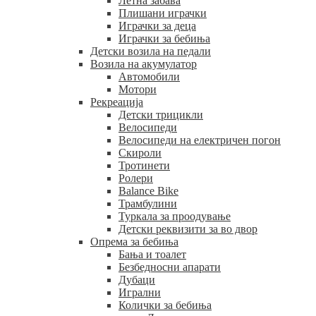
Летна забава
Плишани играчки
Играчки за деца
Играчки за бебиња
Детски возила на педали
Возила на акумулатор
Автомобили
Мотори
Рекреација
Детски трицикли
Велосипеди
Велосипеди на електричен погон
Скироли
Тротинети
Ролери
Balance Bike
Трамбулини
Туркала за проодување
Детски реквизити за во двор
Опрема за бебиња
Бања и тоалет
Безбедносни апарати
Дубаци
Игрални
Колички за бебиња