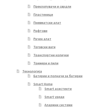
Преклопувачи и сврдли
Пластеници
Пневматски алат
Рафтови
Рачен алат
Трговски ваги
Транспортни колички
Тримери и пили
Технологија
Батерии и полначи за батерии
Smart Home
Smart асистенти
Smart уреди
Алармни системи