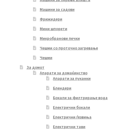
Машини за садови
Фрижидери
Мини шпорети
Микробранови печки
Чешми со проточно загревање
Чешми
За домот
Апарати за домаќинство
Апарати за пуканки
Блендери
Бокали за филтрирање вода
Електрични бокали
Електрични ѓезвиња
Електрични тави