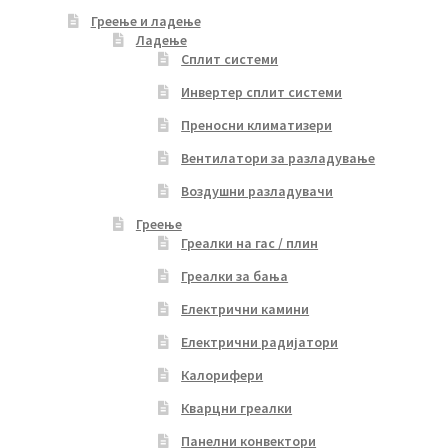
Греење и ладење
Ладење
Сплит системи
Инвертер сплит системи
Преносни климатизери
Вентилатори за разладување
Воздушни разладувачи
Греење
Греалки на гас / плин
Греалки за бања
Електрични камини
Електрични радијатори
Калорифери
Кварцни греалки
Панелни конвектори