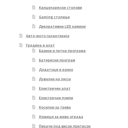
Канцелариски столови
Gaming столици
Декоративни LED камини
Авто-мото галантерија
Градина и алат
Базени и летна програма
Батериски програм
Додатоци и разно
Дувалки на лисја
Електричен алат
Електрични пумпи
Косилки за трева
Ножици за жива ограда
Перачи под висок притисок