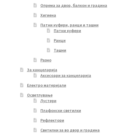
Опрема за двор, балкон и градина
Хигиена
Патни куфери, ранци и ташни
Патни куфери
Ранци
Ташни
Разно
За канцеларија
Аксесоари за канцеларија
Електро материјали
Осветлување
Лустери
Плафонски светилки
Рефлектори
Светилки за во двор и градина