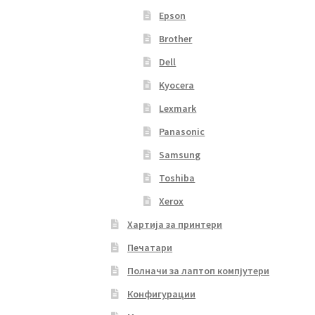
Epson
Brother
Dell
Kyocera
Lexmark
Panasonic
Samsung
Toshiba
Xerox
Хартија за принтери
Печатари
Полначи за лаптоп компјутери
Конфигурации