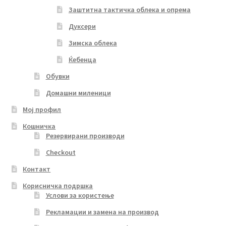
Заштитна тактичка облека и опрема
Дуксери
Зимска облека
Ќебенца
Обувки
Домашни миленици
Мој профил
Кошничка
Резервирани производи
Checkout
Контакт
Корисничка подршка
Услови за користење
Рекламации и замена на производ