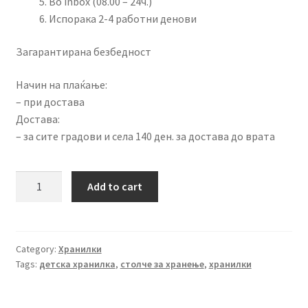
Во inbox (08.00 – 24ч.)
Испорака 2-4 работни денови
Загарантирана безбедност
Начин на плаќање:
– при достава
Достава:
– за сите градови и села 140 ден. за достава до врата
Хранилка
Add to cart
Toto
Mini
7888422
quantity
Category:
Хранилки
Tags:
детска хранилка
,
столче за хранење
,
хранилки