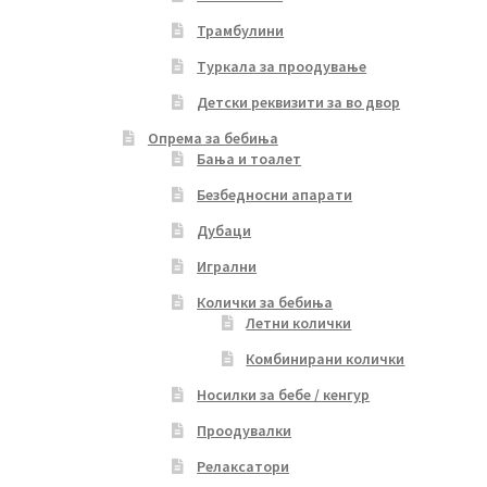
Трамбулини
Туркала за проодување
Детски реквизити за во двор
Опрема за бебиња
Бања и тоалет
Безбедносни апарати
Дубаци
Игрални
Колички за бебиња
Летни колички
Комбинирани колички
Носилки за бебе / кенгур
Проодувалки
Релаксатори