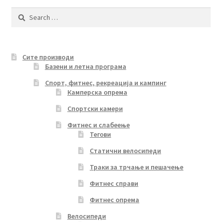
Search
for:
Сите производи
Базени и летна програма
Спорт, фитнес, рекреација и кампинг
Камперска опрема
Спортски камери
Фитнес и слабеење
Тегови
Статични велосипеди
Траки за трчање и пешачење
Фитнес справи
Фитнес опрема
Велосипеди