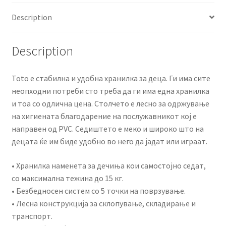
Description
Description
Toto е стабилна и удобна хранилка за деца. Ги има сите
неопходни потреби сто треба да ги има една хранилка
и тоа со одлична цена. Столчето е лесно за одржување
на хигиената благодарение на послужавникот кој е
направен од PVC. Седиштето е меко и широко што на
децата ќе им биде удобно во него да јадат или играат.
• Хранилка наменета за дечиња кои самостојно седат,
со максимална тежина до 15 кг.
• Безбедносен систем со 5 точки на поврзување.
• Лесна конструкција за склопување, складирање и
транспорт.