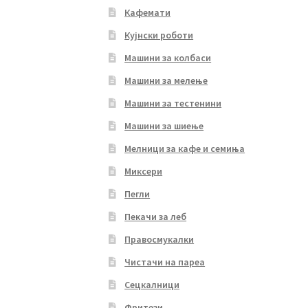
Кафемати
Кујнски роботи
Машини за колбаси
Машини за мелење
Машини за тестенини
Машини за шиење
Мелници за кафе и семиња
Миксери
Пегли
Пекачи за леб
Правосмукалки
Чистачи на пареа
Сецкалници
Фритези