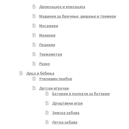
Депилација и епилација
Машинки за бричење, шишање и тримери
Масажери
Маникир
Педикир
Термометри
Разно
Деца и бебиња
Училишен прибор
Детски играчки
Батерии и полначи за батерии
Друштвени игри
Зимска забава
Летна забава