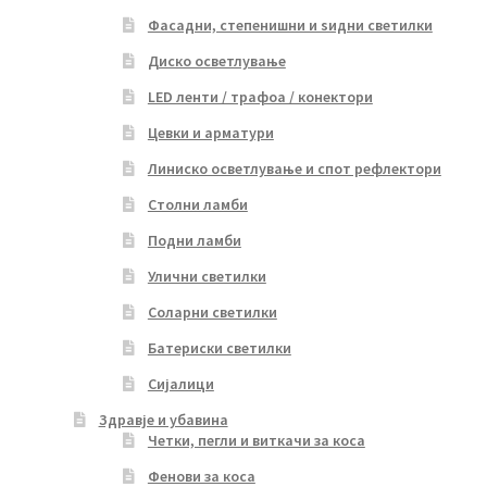
Фасадни, степенишни и ѕидни светилки
Диско осветлување
LED ленти / трафоа / конектори
Цевки и арматури
Линиско осветлување и спот рефлектори
Столни ламби
Подни ламби
Улични светилки
Соларни светилки
Батериски светилки
Сијалици
Здравје и убавина
Четки, пегли и виткачи за коса
Фенови за коса