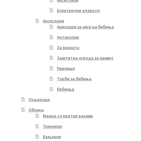
Аксесоари
Електрични апарати
Аксесоари
Акесоари за нега на бебиња
Антиколик
За мајката
Заштитна ограда за кревет
Перници
Торби за бебиња
Ќебенца
Подароци
Облека
Маици со кратки ракави
Тренерки
Бањарки