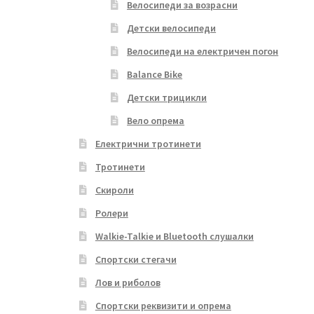
Велосипеди за возрасни
Детски велосипеди
Велосипеди на електричен погон
Balance Bike
Детски трицикли
Вело опрема
Електрични тротинети
Тротинети
Скироли
Ролери
Walkie-Talkie и Bluetooth слушалки
Спортски стегачи
Лов и риболов
Спортски реквизити и опрема