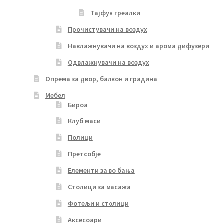
Тајфун греалки
Прочистувачи на воздух
Навлажнувачи на воздух и арома дифузери
Одвлажнувачи на воздух
Опрема за двор, балкон и градина
Мебел
Бироа
Клуб маси
Полици
Претсобје
Елементи за во бања
Столици за масажа
Фотељи и столици
Аксесоари