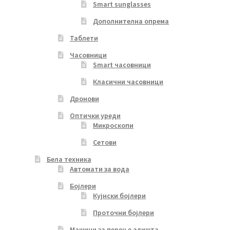
Smart sunglasses
Дополнителна опрема
Таблети
Часовници
Smart часовници
Класични часовници
Дронови
Оптички уреди
Микроскопи
Сетови
Бела техника
Автомати за вода
Бојлери
Кујнски бојлери
Проточни бојлери
Машини за перење алишта