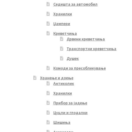
Седишта за автомобил
Хранилки
Џампери
Креветчиња
Дрвени креветчиња
Транспортни креветчиња
Душек
Комоди за пресоблекување
Хранење и доење
Антиколик
Хранилки
Прибор за јадење
Цуцли и глодалки
Шишиња