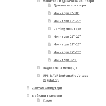
Монитори и држачи за монитори
Држачи за монитори
Монитори 7″-18″
Монитори 19″-20″
Gaming монитори
Монитори 21″-22″
Монитори 23″-25″
Монитори 27″-28″
Монитори 32″+
Надворешна меморија
UPS & AVR (Automatic Voltage
Regulator)
Лаптоп компјутери
Мобилни телефони
Уреди