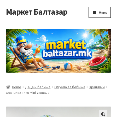
Маркет Балтазар
Skip
Skip
Menu
to
to
navigation
content
Home
Checkout
Homepage
Privacy Policy
Достава и начин на плаќање
Home
Деца и бебиња
Опрема за бебиња
Хранилки
Хранилка Toto Mini 7888422
Контакт
Корисничка подршка