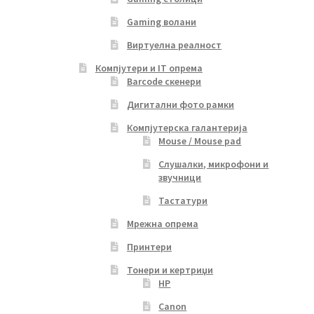
Gaming волани
Виртуелна реалност
Компјутери и IT опрема
Barcode скенери
Дигитални фото рамки
Компјутерска галантерија
Mouse / Mouse pad
Слушалки, микрофони и
звучници
Тастатури
Мрежна опрема
Принтери
Тонери и кертриџи
HP
Canon