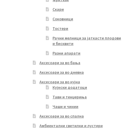
Скари
Соковници
Тостери
Рачни мелници за јаткасти плодови
и бисквити
Разни апарати
Аксесоари за во бања
Аксесоари за во дневна
Аксесоари за во кујна
Кујнски додатоци
Тави и тенџериња
Чаши и чинии
Аксесоари за во спална
Амбиентални светилки и лустери