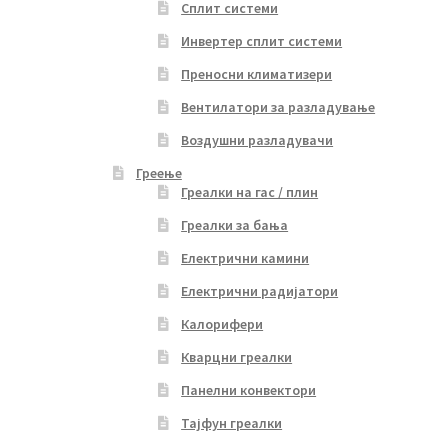
Сплит системи
Инвертер сплит системи
Преносни климатизери
Вентилатори за разладување
Воздушни разладувачи
Греење
Греалки на гас / плин
Греалки за бања
Електрични камини
Електрични радијатори
Калорифери
Кварцни греалки
Панелни конвектори
Тајфун греалки