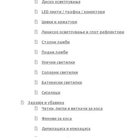
Диско осветлување
LED ленти / трафоа / конектори
Цевки и арматури
Линиско осветлување и спот рефлектори
Столни ламби
Подни ламби
Улични светилки
Соларни светилки
Батериски светилки
Сијалици
Здравје и убавина
Четки, пегли и виткачи за коса
Фенови за коса
Депилација и епилација