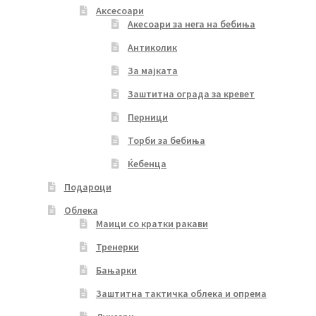
Аксесоари
Акесоари за нега на бебиња
Антиколик
За мајката
Заштитна ограда за кревет
Перници
Торби за бебиња
Ќебенца
Подароци
Облека
Маици со кратки ракави
Тренерки
Бањарки
Заштитна тактичка облека и опрема