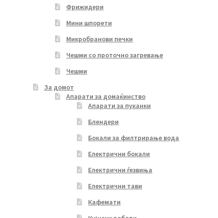
Фрижидери
Мини шпорети
Микробранови печки
Чешми со проточно загревање
Чешми
За домот
Апарати за домаќинство
Апарати за пуканки
Блендери
Бокали за филтрирање вода
Електрични бокали
Електрични ѓезвиња
Електрични тави
Кафемати
Кујнски роботи