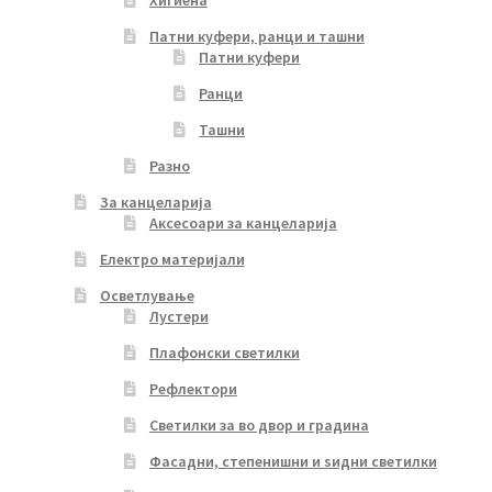
Патни куфери, ранци и ташни
Патни куфери
Ранци
Ташни
Разно
За канцеларија
Аксесоари за канцеларија
Електро материјали
Осветлување
Лустери
Плафонски светилки
Рефлектори
Светилки за во двор и градина
Фасадни, степенишни и ѕидни светилки