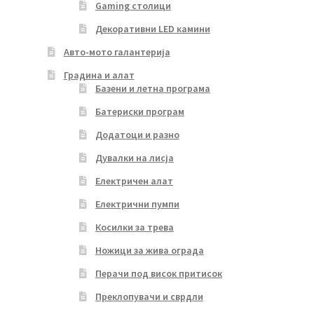
Gaming столици
Декоративни LED камини
Авто-мото галантерија
Градина и алат
Базени и летна програма
Батериски програм
Додатоци и разно
Дувалки на лисја
Електричен алат
Електрични пумпи
Косилки за трева
Ножици за жива ограда
Перачи под висок притисок
Преклопувачи и сврдли