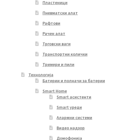
Пластеници
Пневматски алат
Рафтови
Рачен алат
Трговски ваги
Транспортни колички
Тримери и пили
Технологија
Батерии и полначи за батерии
Smart Home
Smart асистенти
Smart уреди
Алармни системи
Видео надзор
Домофонија