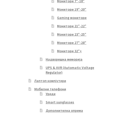
Монитори 7″-18″
Монитори 19″-20″
Gaming монитори
Монитори 21″-22″
Монитори 23″-25″
Монитори 27″-28″
Монитори 32″+
Надворешна меморија
UPS & AVR (Automatic Voltage
Regulator)
Лаптоп компјутери
Мобилни телефони
Уреди
Smart sunglasses
Дополнителна опрема