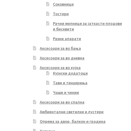
Соковници
Тостери
Рачни мелници за јаткасти плодови
и бисквити
Разни апарати
Аксесоари за во бања
Аксесоари за во дневна
Аксесоари за во кујна
Кујнски додатоци
Тави и тенџериња
Чаши и чинии
Аксесоари за во спална
Амбиентални светилки и лустери
Опрема за двор, балкон и градина
Хигиена