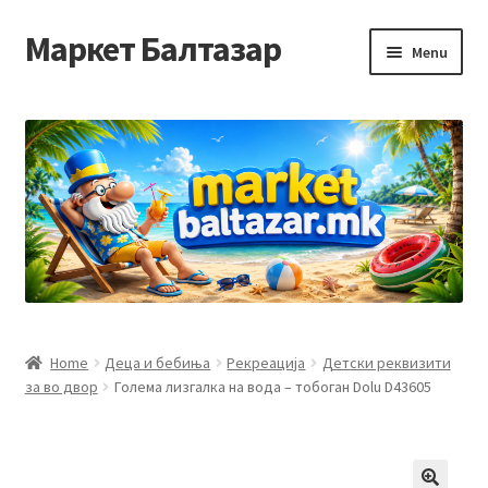
Маркет Балтазар
Skip
Skip
Menu
to
to
navigation
content
Home
Checkout
Homepage
Privacy Policy
Достава и начин на плаќање
Home
Деца и бебиња
Рекреација
Детски реквизити
за во двор
Голема лизгалка на вода – тобоган Dolu D43605
Контакт
Корисничка подршка