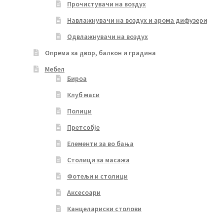
Прочистувачи на воздух
Навлажнувачи на воздух и арома дифузери
Одвлажнувачи на воздух
Опрема за двор, балкон и градина
Мебел
Бироа
Клуб маси
Полици
Претсобје
Елементи за во бања
Столици за масажа
Фотељи и столици
Аксесоари
Канцелариски столови