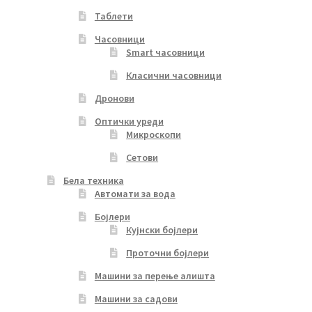
Таблети
Часовници
Smart часовници
Класични часовници
Дронови
Оптички уреди
Микроскопи
Сетови
Бела техника
Автомати за вода
Бојлери
Кујнски бојлери
Проточни бојлери
Машини за перење алишта
Машини за садови