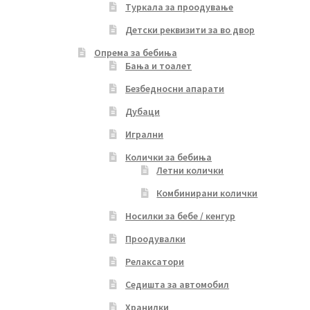
Туркала за проодување
Детски реквизити за во двор
Опрема за бебиња
Бања и тоалет
Безбедносни апарати
Дубаци
Игрални
Колички за бебиња
Летни колички
Комбинирани колички
Носилки за бебе / кенгур
Проодувалки
Релаксатори
Седишта за автомобил
Хранилки