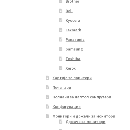
Brother
Dell
Kyocera
Lexmark
Panasonic
Samsung
Toshiba
Xerox
Хартија за принтери
Печатари
Полначи за лаптоп компјутери
Конфигурации
Монитори и држачи за монитори
Држачи за монитори