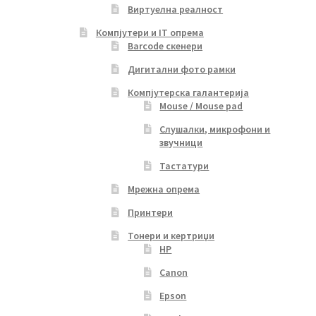
Виртуелна реалност
Компјутери и IT опрема
Barcode скенери
Дигитални фото рамки
Компјутерска галантерија
Mouse / Mouse pad
Слушалки, микрофони и
звучници
Тастатури
Мрежна опрема
Принтери
Тонери и кертриџи
HP
Canon
Epson