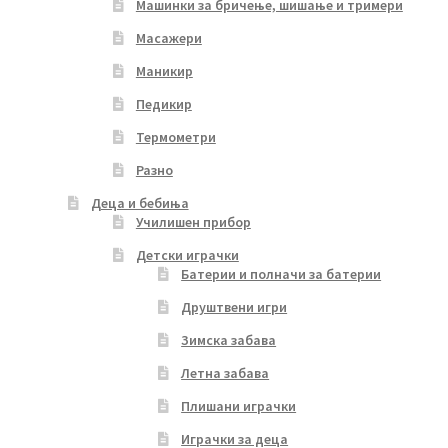
Машинки за бричење, шишање и тримери
Масажери
Маникир
Педикир
Термометри
Разно
Деца и бебиња
Училишен прибор
Детски играчки
Батерии и полначи за батерии
Друштвени игри
Зимска забава
Летна забава
Плишани играчки
Играчки за деца