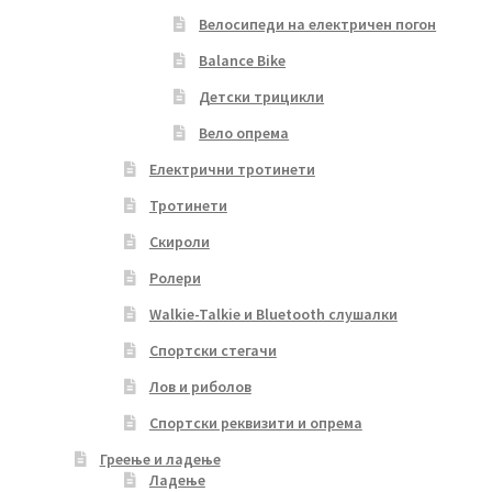
Велосипеди на електричен погон
Balance Bike
Детски трицикли
Вело опрема
Електрични тротинети
Тротинети
Скироли
Ролери
Walkie-Talkie и Bluetooth слушалки
Спортски стегачи
Лов и риболов
Спортски реквизити и опрема
Греење и ладење
Ладење