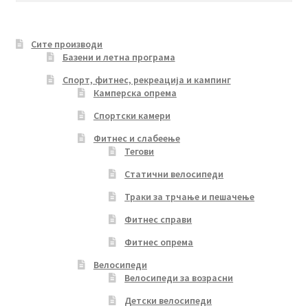
Сите производи
Базени и летна програма
Спорт, фитнес, рекреација и кампинг
Камперска опрема
Спортски камери
Фитнес и слабеење
Тегови
Статични велосипеди
Траки за трчање и пешачење
Фитнес справи
Фитнес опрема
Велосипеди
Велосипеди за возрасни
Детски велосипеди