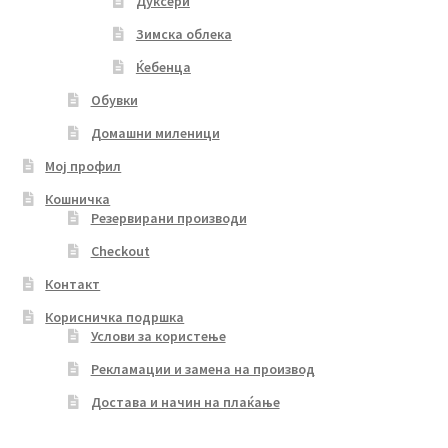
Дуксери
Зимска облека
Ќебенца
Обувки
Домашни миленици
Мој профил
Кошничка
Резервирани производи
Checkout
Контакт
Корисничка подршка
Услови за користење
Рекламации и замена на производ
Достава и начин на плаќање