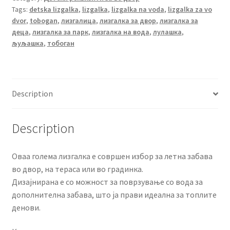
Tags:
detska lizgalka
,
lizgalka
,
lizgalka na voda
,
lizgalka za vo
тобоган
dvor
,
tobogan
,
лизгалица
,
лизгалка за двор
,
лизгалка за
Dolu
деца
,
лизгалка за парк
,
лизгалка на вода
,
лулашка
,
D43605
љуљашка
,
тобоган
quantity
Description
Description
Оваа голема лизгалка е совршен избор за летна забава
во двор, на тераса или во градинка.
Дизајнирана е со можност за поврзување со вода за
дополнителна забава, што ја прави идеална за топлите
денови.