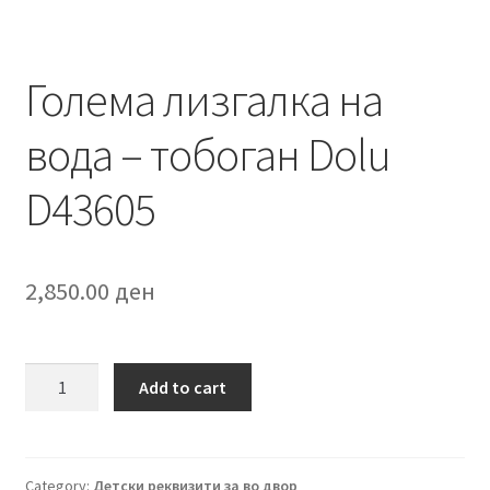
Голема лизгалка на
вода – тобоган Dolu
D43605
2,850.00
ден
Голема
Add to cart
лизгалка
на
вода
-
Category:
Детски реквизити за во двор