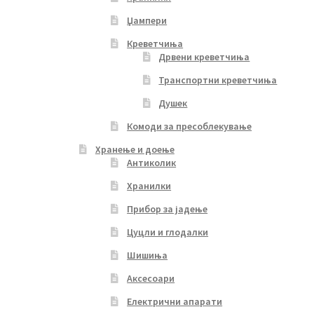
Џампери
Креветчиња
Дрвени креветчиња
Транспортни креветчиња
Душек
Комоди за пресоблекување
Хранење и доење
Антиколик
Хранилки
Прибор за јадење
Цуцли и глодалки
Шишиња
Аксесоари
Електрични апарати