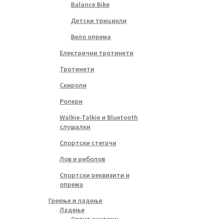
Balance Bike
Детски трицикли
Вело опрема
Електрични тротинети
Тротинети
Скироли
Ролери
Walkie-Talkie и Bluetooth
слушалки
Спортски стегачи
Лов и риболов
Спортски реквизити и
опрема
Греење и ладење
Ладење