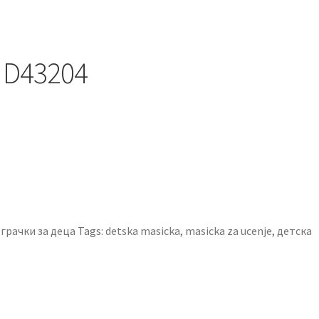
 D43204
грачки за деца
Tags:
detska masicka
,
masicka za ucenje
,
детска