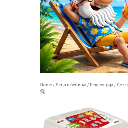
Home
/
Деца и бебиња
/
Рекреација
/
Детск