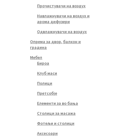
Прочистувачи на воздух
Навлажнувачи на воздух и
арома дифузери
Одвлажнувачи на воздух
Опрема за двор, балкон и
градина
Мебел
Бироа
Клуб маси
Полици
Претсобје
Елементи за во бања
Столици за масажа
Фотељи и столици
Аксесоари