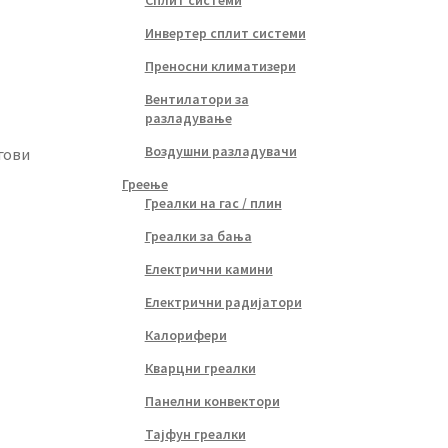
Сплит системи
Инвертер сплит системи
Преносни климатизери
Вентилатори за
разладување
Воздушни разладувачи
гови
Греење
Греалки на гас / плин
Греалки за бања
Електрични камини
Електрични радијатори
Калорифери
Кварцни греалки
Панелни конвектори
Тајфун греалки