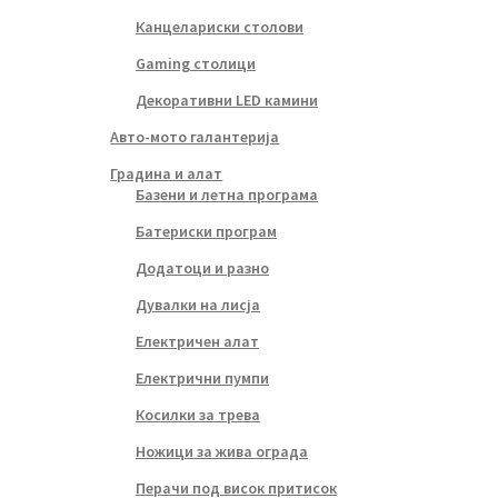
Канцелариски столови
Gaming столици
Декоративни LED камини
Авто-мото галантерија
Градина и алат
Базени и летна програма
Батериски програм
Додатоци и разно
Дувалки на лисја
Електричен алат
Електрични пумпи
Косилки за трева
Ножици за жива ограда
Перачи под висок притисок