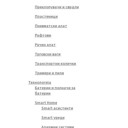
Преклопувачи и сврдли
Пластеници
Пневматски алат
Рафтови
Рачен алат
Трговски ваги
Транспортни колички
Тримери и пили
Технологија
Батерии и полначи за
батерии
Smart Home
Smart асистенти
Smart уреди
Алармни системи