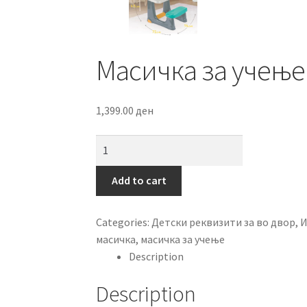
Масичка за учење
1,399.00
ден
Масичка
за
учење
Add to cart
D43204
quantity
Categories:
Детски реквизити за во двор
,
И
масичка
,
масичка за учење
Description
Description