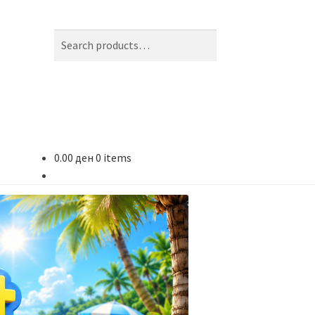
Search
Search
for:
0.00
ден
0 items