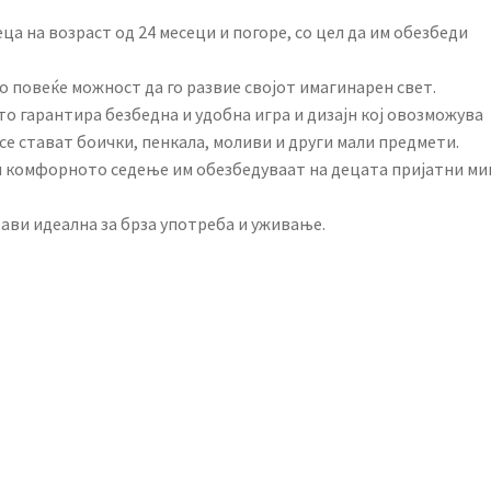
еца на возраст од 24 месеци и погоре, со цел да им обезбеди
о повеќе можност да го развие својот имагинарен свет.
то гарантира безбедна и удобна игра и дизајн кој овозможува
се стават боички, пенкала, моливи и други мали предмети.
 и комфорното седење им обезбедуваат на децата пријатни ми
рави идеална за брза употреба и уживање.