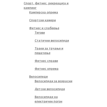
Спорт, фитнес, рекреација и
кампинг
Камперска опрема
Спортски камери
Фитнес и слабеење
Тегови
Статични велосипеди
Траки за трчање и
пешачење
Фитнес справи
Фитнес опрема
Велосипеди
Велосипеди за возрасни
Детски велосипеди
Велосипеди на
електричен погон