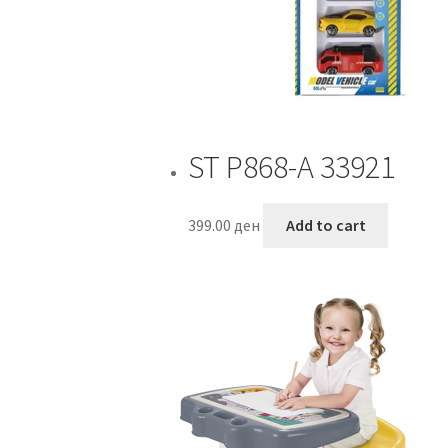
ST P868-A 33921
399.00
ден
Add to cart