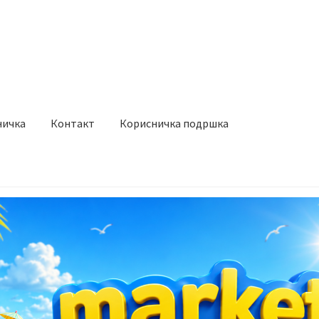
ичка
Контакт
Корисничка подршка
става и начин на плаќање
Контакт
Корисничка подршка
а на производ
Сите производи
Услови за користење