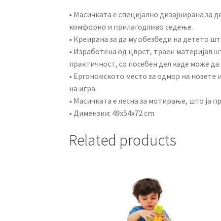
• Масичката е специјално дизајнирана за д
комфорно и прилагодливо седење.
• Креирана за да му обезбеди на детето шт
• Изработена од цврст, траен материјал ш
практичност, со посебен дел каде може да 
• Ергономското место за одмор на нозете
на игра.
• Масичката е лесна за мотирање, што ја п
• Димензии: 49x54x72 cm
Related products