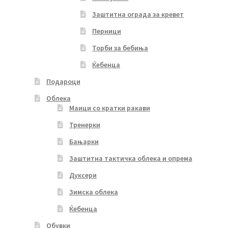
Заштитна ограда за кревет
Перници
Торби за бебиња
Ќебенца
Подароци
Облека
Маици со кратки ракави
Тренерки
Бањарки
Заштитна тактичка облека и опрема
Дуксери
Зимска облека
Ќебенца
Обувки