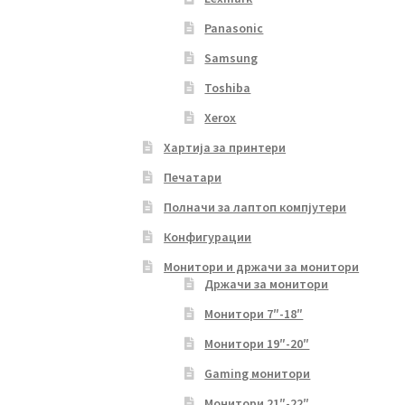
Panasonic
Samsung
Toshiba
Xerox
Хартија за принтери
Печатари
Полначи за лаптоп компјутери
Конфигурации
Монитори и држачи за монитори
Држачи за монитори
Монитори 7″-18″
Монитори 19″-20″
Gaming монитори
Монитори 21″-22″