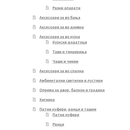
Разни апарати
Аксесоари за во бања
Аксесоари за во дневна
Аксесоари за во кујна
Кујнски додатоци
Тави и тенџериња
Чаши и чинии
Аксесоари за во спална
Амбиентални светилки и лустери
Опрема за двор, балкон и градина
Хигиена
Патни куфери, ранци и ташни
Патни куфери
Ранци