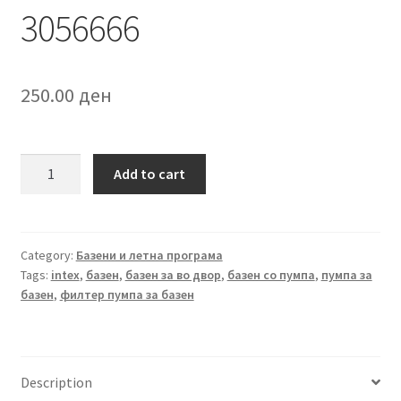
3056666
250.00
ден
МУСКУЛИ
Add to cart
23cmX15cm
3056666
quantity
Category:
Базени и летна програма
Tags:
intex
,
базен
,
базен за во двор
,
базен со пумпа
,
пумпа за
базен
,
филтер пумпа за базен
Description