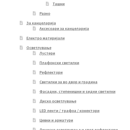
Ташни
Разно
За канцеларија
Аксесоари за канцеларија
Електро материјали
Осветлување
Лустери
Плафонски светилки
Рефлектори
Светилки за во двор и градина
Фасадни, степенишни и ѕидни светилки
Диско осветлување
LED ленти / трафоа / конектори
Цевки и арматури
Линиско осветлување и спот рефлектори