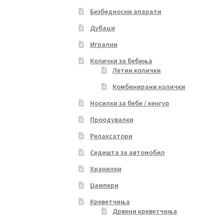
Безбедносни апарати
Дубаци
Игрални
Колички за бебиња
Летни колички
Комбинирани колички
Носилки за бебе / кенгур
Проодувалки
Релаксатори
Седишта за автомобил
Хранилки
Џампери
Креветчиња
Дрвени креветчиња