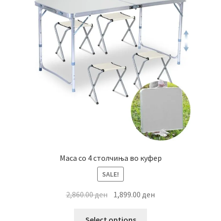
Маса со 4 столчиња во куфер
SALE!
Original
Current
2,860.00
ден
1,899.00
ден
price
price
This
was:
is:
Select options