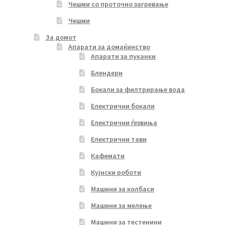
Чешми со проточно загревање
Чешми
За домот
Апарати за домаќинство
Апарати за пуканки
Блендери
Бокали за филтрирање вода
Електрични бокали
Електрични ѓезвиња
Електрични тави
Кафемати
Кујнски роботи
Машини за колбаси
Машини за мелење
Машини за тестенини