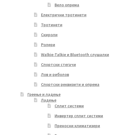
Вело опрема
Електрични тротинети
Тротинети
Скироли
Ролери
Walkie-Talkie и Bluetooth слушалки
Спортски стегачи
Лов и риболов
Спортски реквизити и опрема
Греење и ладење
Ладење
Сплит системи
Инвертер сплит системи
Преносни климатизери