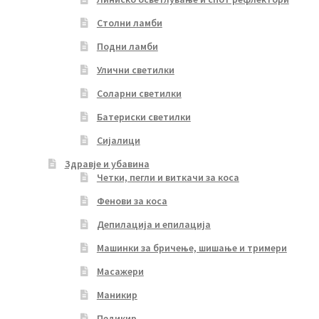
Столни ламби
Подни ламби
Улични светилки
Соларни светилки
Батериски светилки
Сијалици
Здравје и убавина
Четки, пегли и виткачи за коса
Фенови за коса
Депилација и епилација
Машинки за бричење, шишање и тримери
Масажери
Маникир
Педикир