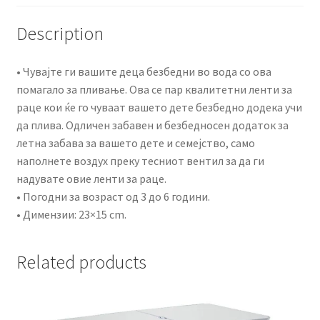
Description
• Чувајте ги вашите деца безбедни во вода со ова
помагало за пливање. Ова се пар квалитетни ленти за
раце кои ќе го чуваат вашето дете безбедно додека учи
да плива. Одличен забавен и безбедносен додаток за
летна забава за вашето дете и семејство, само
наполнете воздух преку тесниот вентил за да ги
надувате овие ленти за раце.
• Погодни за возраст од 3 до 6 години.
• Димензии: 23×15 cm.
Related products