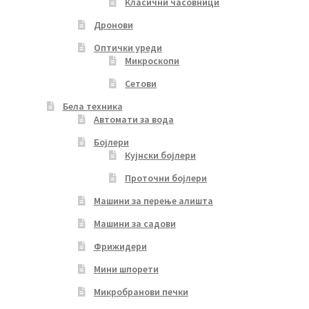
Класични часовници
Дронови
Оптички уреди
Микроскопи
Сетови
Бела техника
Автомати за вода
Бојлери
Кујнски бојлери
Проточни бојлери
Машини за перење алишта
Машини за садови
Фрижидери
Мини шпорети
Микробранови печки