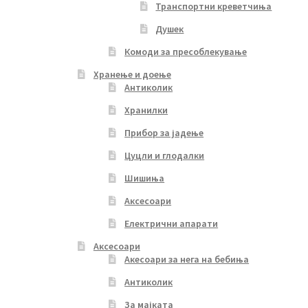
Транспортни креветчиња
Душек
Комоди за пресоблекување
Хранење и доење
Антиколик
Хранилки
Прибор за јадење
Цуцли и глодалки
Шишиња
Аксесоари
Електрични апарати
Аксесоари
Акесоари за нега на бебиња
Антиколик
За мајката