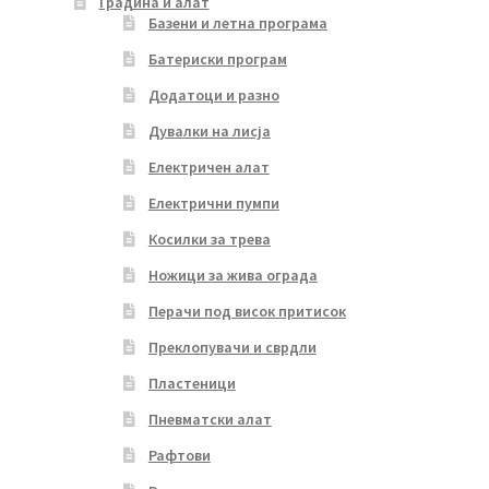
Градина и алат
Базени и летна програма
Батериски програм
Додатоци и разно
Дувалки на лисја
Електричен алат
Електрични пумпи
Косилки за трева
Ножици за жива ограда
Перачи под висок притисок
Преклопувачи и сврдли
Пластеници
Пневматски алат
Рафтови