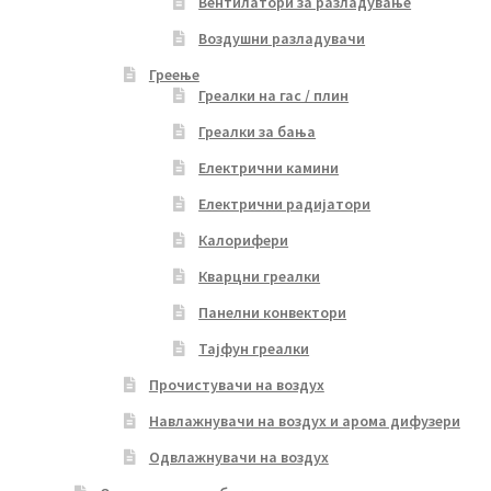
Вентилатори за разладување
Воздушни разладувачи
Греење
Греалки на гас / плин
Греалки за бања
Електрични камини
Електрични радијатори
Калорифери
Кварцни греалки
Панелни конвектори
Тајфун греалки
Прочистувачи на воздух
Навлажнувачи на воздух и арома дифузери
Одвлажнувачи на воздух