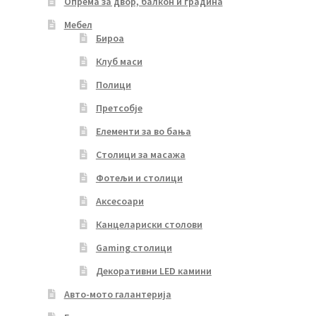
Опрема за двор, балкон и градина
Мебел
Бироа
Клуб маси
Полици
Претсобје
Елементи за во бања
Столици за масажа
Фотељи и столици
Аксесоари
Канцелариски столови
Gaming столици
Декоративни LED камини
Авто-мото галантерија