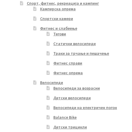
Спорт, фитнес, рекреација и кампинг
Камперска опрема
Спортски камери
Фитнес и слабеење
Тегови
Статични велосипеди
Траки за трчање и пешачење
Фитнес справи
Фитнес опрема
Велосипеди
Велосипеди за возрасни
Детски велосипеди
Велосипеди на електричен погон
Balance Bike
Детски трицикли