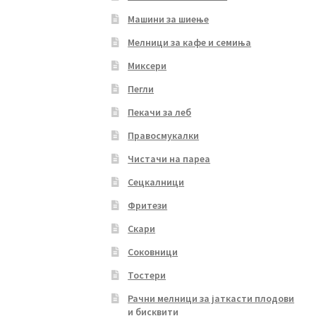
Машини за шиење
Мелници за кафе и семиња
Миксери
Пегли
Пекачи за леб
Правосмукалки
Чистачи на пареа
Сецкалници
Фритези
Скари
Соковници
Тостери
Рачни мелници за јаткасти плодови
и бисквити