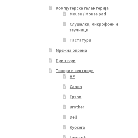
Компјутерска галантерија
Mouse / Mouse pad
Слушалки, микрофони и
звучници
Тастатури
Мрежна опрема
Принтери
Тонери и кертриџи
HP
Canon
Epson
Brother
Dell
Kyocera
Lexmark