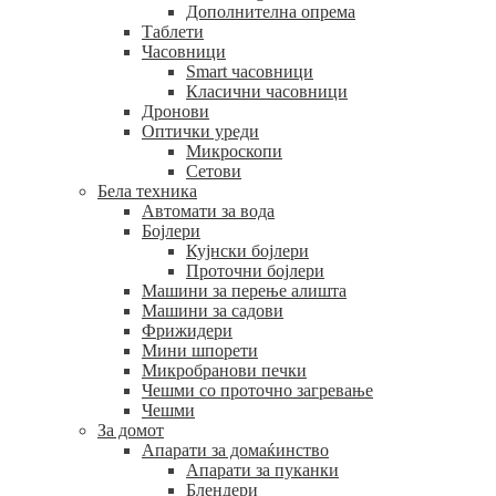
Дополнителна опрема
Таблети
Часовници
Smart часовници
Класични часовници
Дронови
Оптички уреди
Микроскопи
Сетови
Бела техника
Автомати за вода
Бојлери
Кујнски бојлери
Проточни бојлери
Машини за перење алишта
Машини за садови
Фрижидери
Мини шпорети
Микробранови печки
Чешми со проточно загревање
Чешми
За домот
Апарати за домаќинство
Апарати за пуканки
Блендери