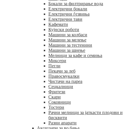
Бокали за филтрирање вода
Електрични бокали
Електрични ѓезвиња
Електрични тави
Кафемати
Кујнски роботи
Машини за колбаси
Машини за мелење
Машини за тестенини
Машини за шиење
Мелници за кафе и семиња
Миксери
Пегли
Пекачи за леб
Правосмукалки
Чистачи на пареа
Сецкалници
Фритези
Скари
Соковници
Тостери
Рачни мелници за јаткасти плодови и
бисквити
Разни апарати
Аксесоари за во бања