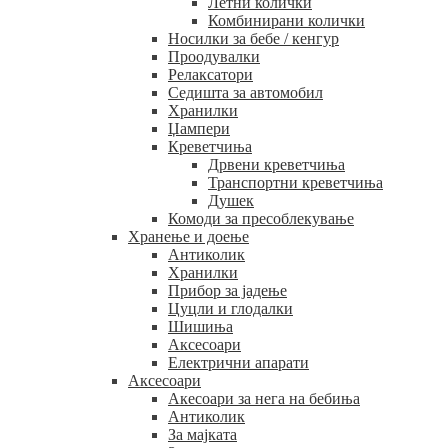
Летни колички
Комбинирани колички
Носилки за бебе / кенгур
Проодувалки
Релаксатори
Седишта за автомобил
Хранилки
Џампери
Креветчиња
Дрвени креветчиња
Транспортни креветчиња
Душек
Комоди за пресоблекување
Хранење и доење
Антиколик
Хранилки
Прибор за јадење
Цуцли и глодалки
Шишиња
Аксесоари
Електрични апарати
Аксесоари
Акесоари за нега на бебиња
Антиколик
За мајката