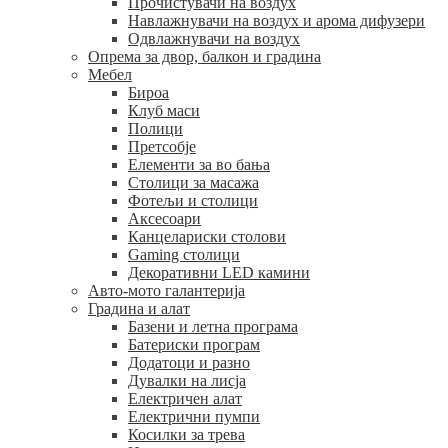
Прочистувачи на воздух
Навлажнувачи на воздух и арома дифузери
Одвлажнувачи на воздух
Опрема за двор, балкон и градина
Мебел
Бироа
Клуб маси
Полици
Претсобје
Елементи за во бања
Столици за масажа
Фотељи и столици
Аксесоари
Канцелариски столови
Gaming столици
Декоративни LED камини
Авто-мото галантерија
Градина и алат
Базени и летна програма
Батериски програм
Додатоци и разно
Дувалки на лисја
Електричен алат
Електрични пумпи
Косилки за трева