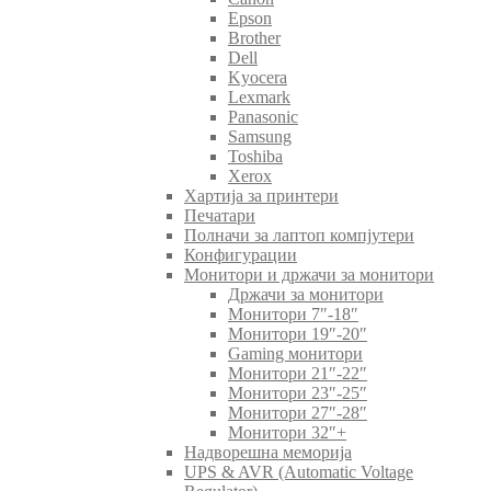
Epson
Brother
Dell
Kyocera
Lexmark
Panasonic
Samsung
Toshiba
Xerox
Хартија за принтери
Печатари
Полначи за лаптоп компјутери
Конфигурации
Монитори и држачи за монитори
Држачи за монитори
Монитори 7″-18″
Монитори 19″-20″
Gaming монитори
Монитори 21″-22″
Монитори 23″-25″
Монитори 27″-28″
Монитори 32″+
Надворешна меморија
UPS & AVR (Automatic Voltage