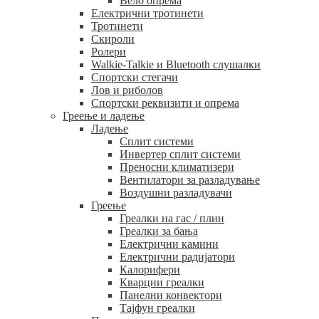
Вело опрема
Електрични тротинети
Тротинети
Скироли
Ролери
Walkie-Talkie и Bluetooth слушалки
Спортски стегачи
Лов и риболов
Спортски реквизити и опрема
Греење и ладење
Ладење
Сплит системи
Инвертер сплит системи
Преносни климатизери
Вентилатори за разладување
Воздушни разладувачи
Греење
Греалки на гас / плин
Греалки за бања
Електрични камини
Електрични радијатори
Калорифери
Кварцни греалки
Панелни конвектори
Тајфун греалки