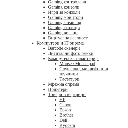
Gaming контролери
Gaming конзоли
Игри за конзоли
Gaming монитори
Gaming streaming
Gaming столици
Gaming волани
Виртуелна реалност
Компјутери и IT опрема
Barcode скенери
Дигитални фото рамки
Компјутерска галантерија
Mouse / Mouse pad
Слушалки, микрофони и
звучници
Тастатури
Мрежна опрема
Принтери
Тонери и кертриџи
HP
Canon
Epson
Brother
Dell
Kyocera