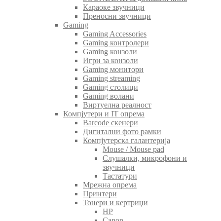
Караоке звучници
Преносни звучници
Gaming
Gaming Accessories
Gaming контролери
Gaming конзоли
Игри за конзоли
Gaming монитори
Gaming streaming
Gaming столици
Gaming волани
Виртуелна реалност
Компјутери и IT опрема
Barcode скенери
Дигитални фото рамки
Компјутерска галантерија
Mouse / Mouse pad
Слушалки, микрофони и
звучници
Тастатури
Мрежна опрема
Принтери
Тонери и кертриџи
HP
Canon