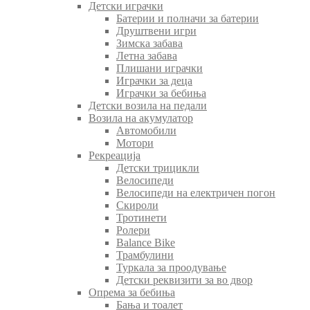
Детски играчки
Батерии и полначи за батерии
Друштвени игри
Зимска забава
Летна забава
Плишани играчки
Играчки за деца
Играчки за бебиња
Детски возила на педали
Возила на акумулатор
Автомобили
Мотори
Рекреација
Детски трицикли
Велосипеди
Велосипеди на електричен погон
Скироли
Тротинети
Ролери
Balance Bike
Трамбулини
Туркала за проодување
Детски реквизити за во двор
Опрема за бебиња
Бања и тоалет