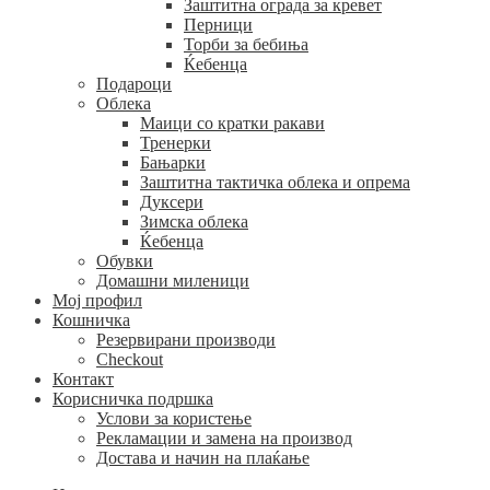
Заштитна ограда за кревет
Перници
Торби за бебиња
Ќебенца
Подароци
Облека
Маици со кратки ракави
Тренерки
Бањарки
Заштитна тактичка облека и опрема
Дуксери
Зимска облека
Ќебенца
Обувки
Домашни миленици
Мој профил
Кошничка
Резервирани производи
Checkout
Контакт
Корисничка подршка
Услови за користење
Рекламации и замена на производ
Достава и начин на плаќање