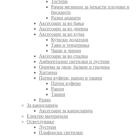
Тостери
Рачни мелници за јаткасти плодови и
бисквити
Разни апарати
Аксесоари за во бања
Аксесоари за во дневна
Аксесоари за во кујна
Кујнски додатоци
Тави и тенџериња
Чаши и чинии
Аксесоари за во спална
Амбиентални светилки и лустери
Опрема за двор, балкон и градина
Хигиена
Патни куфери, ранци и ташни
Патни куфери
Ранци
Ташни
Разно
За канцеларија
Аксесоари за канцеларија
Електро материјали
Осветлување
Лустери
Плафонски светилки