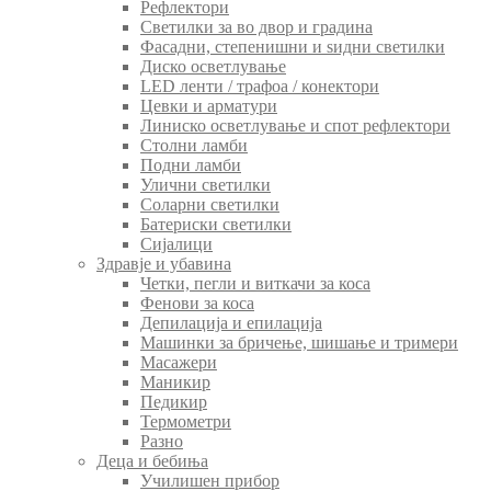
Рефлектори
Светилки за во двор и градина
Фасадни, степенишни и ѕидни светилки
Диско осветлување
LED ленти / трафоа / конектори
Цевки и арматури
Линиско осветлување и спот рефлектори
Столни ламби
Подни ламби
Улични светилки
Соларни светилки
Батериски светилки
Сијалици
Здравје и убавина
Четки, пегли и виткачи за коса
Фенови за коса
Депилација и епилација
Машинки за бричење, шишање и тримери
Масажери
Маникир
Педикир
Термометри
Разно
Деца и бебиња
Училишен прибор