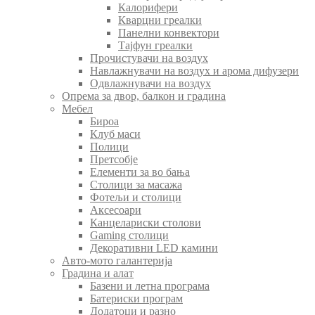
Калорифери
Кварцни греалки
Панелни конвектори
Тајфун греалки
Прочистувачи на воздух
Навлажнувачи на воздух и арома дифузери
Одвлажнувачи на воздух
Опрема за двор, балкон и градина
Мебел
Бироа
Клуб маси
Полици
Претсобје
Елементи за во бања
Столици за масажа
Фотељи и столици
Аксесоари
Канцелариски столови
Gaming столици
Декоративни LED камини
Авто-мото галантерија
Градина и алат
Базени и летна програма
Батериски програм
Додатоци и разно