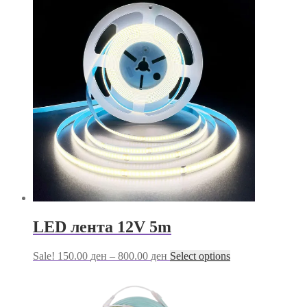
1,199.00 ден.
699.00 ден.
LED лента 12V 5m
Price
This
Sale!
150.00
ден
–
800.00
ден
Select options
range:
product
150.00 ден
has
through
multiple
800.00 ден
variants.