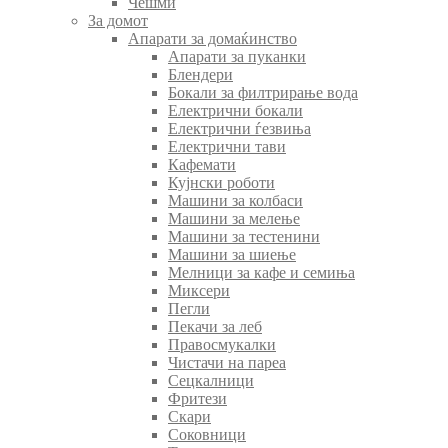
Чешми
За домот
Апарати за домаќинство
Апарати за пуканки
Блендери
Бокали за филтрирање вода
Електрични бокали
Електрични ѓезвиња
Електрични тави
Кафемати
Кујнски роботи
Машини за колбаси
Машини за мелење
Машини за тестенини
Машини за шиење
Мелници за кафе и семиња
Миксери
Пегли
Пекачи за леб
Правосмукалки
Чистачи на пареа
Сецкалници
Фритези
Скари
Соковници