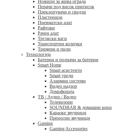
Ножици за жива ограда
Перачи под висок притисок
Преклопувачи и сврдли
Пластеници
Пневматски алат
Рафтови
Рачен алат
Трговски ваги
Транспортни колички
Тримери и пили
Технологија
Батерии и полначи за батерии
Smart Home
Smart асистенти
Smart уреди
Алармни системи
Видео надзор
Домофонија
ТВ / Аудио / Видео
Телевизори
SOUNDBAR & домашни кина
Караоке звучници
Преносни звучници
Gaming
Gaming Accessories