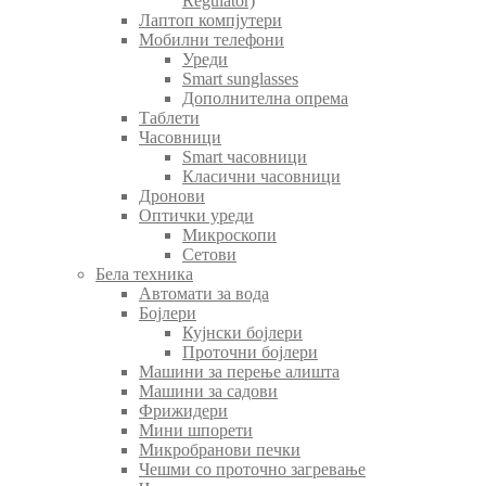
Regulator)
Лаптоп компјутери
Мобилни телефони
Уреди
Smart sunglasses
Дополнителна опрема
Таблети
Часовници
Smart часовници
Класични часовници
Дронови
Оптички уреди
Микроскопи
Сетови
Бела техника
Автомати за вода
Бојлери
Кујнски бојлери
Проточни бојлери
Машини за перење алишта
Машини за садови
Фрижидери
Мини шпорети
Микробранови печки
Чешми со проточно загревање