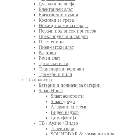
Дувалки на лисја
Електричен алат
Електрични пумпи
Косилки за трева
Ножици за жива ограда
Перачи под висок притисок
Преклопувачи и сврдли
Пластеници
Пневматски алат
Рафтови
Рачен алат
Трговски ваги
Транспортни колички
Тримери и пили
Технологија
Батерии и полначи за батерии
Smart Home
Smart асистенти
Smart уреди
Алармни системи
Видео надзор
Домофонија
ТВ / Аудио / Видео
Телевизори
SOUNDBAR & домашни кина