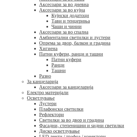
Аксесоари за во дневна
Аксесоари за во кујна
Кујнски додатоци
Тави и тенџериња
Чаши и чинии
Аксесоари за во спална
Амбиентални светилки и лустери
Опрема за двор, балкон и градина
Хигиена
Патни куфери, ранци и ташни
Патни куфери
Ранци
Ташни
Разно
За канцеларија
Аксесоари за канцеларија
Електро материјали
Осветлување
Лустери
Плафонски светилки
Рефлектори
Светилки за во двор и градина
Фасадни, степенишни и ѕидни светилки
Диско осветлување
LED ленти / трафоа / конектори