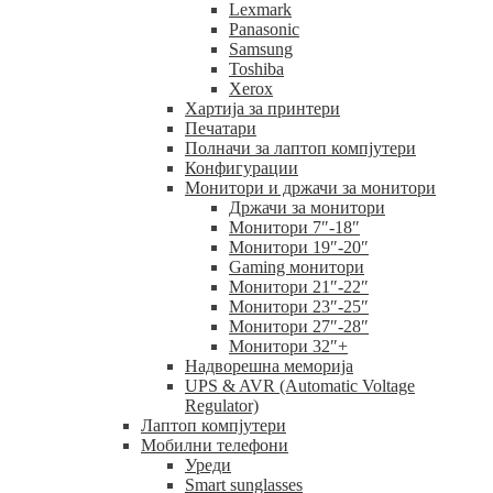
Lexmark
Panasonic
Samsung
Toshiba
Xerox
Хартија за принтери
Печатари
Полначи за лаптоп компјутери
Конфигурации
Монитори и држачи за монитори
Држачи за монитори
Монитори 7″-18″
Монитори 19″-20″
Gaming монитори
Монитори 21″-22″
Монитори 23″-25″
Монитори 27″-28″
Монитори 32″+
Надворешна меморија
UPS & AVR (Automatic Voltage
Regulator)
Лаптоп компјутери
Мобилни телефони
Уреди
Smart sunglasses