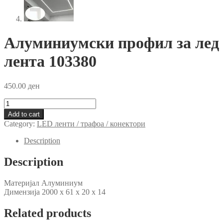
Алуминиумски профил за лед
лента 103380
450.00
ден
Алуминиумски
профил
Add to cart
за
Category:
LED ленти / трафоа / конектори
лед
лента
Description
103380
quantity
Description
Материјал Алуминиум
Димензија 2000 x 61 x 20 x 14
Related products