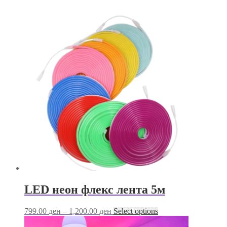
LED неон флекс лента 5м
Price
This
799.00
ден
–
1,200.00
ден
Select options
range:
product