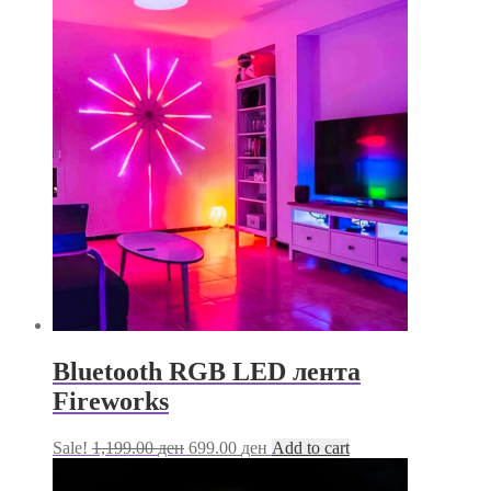
799.00 ден
has
through
multiple
1,200.00 ден
variants.
The
options
may
be
chosen
on
the
product
page
Bluetooth RGB LED лента
Fireworks
Original
Current
Sale!
1,199.00
ден
699.00
ден
Add to cart
price
price
was:
is: