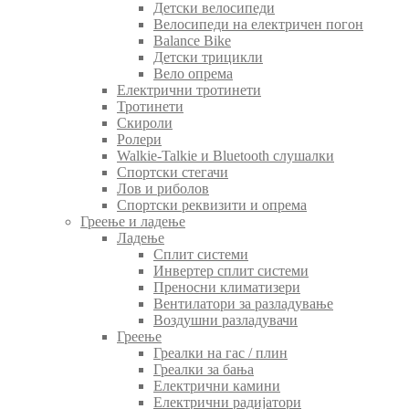
Детски велосипеди
Велосипеди на електричен погон
Balance Bike
Детски трицикли
Вело опрема
Електрични тротинети
Тротинети
Скироли
Ролери
Walkie-Talkie и Bluetooth слушалки
Спортски стегачи
Лов и риболов
Спортски реквизити и опрема
Греење и ладење
Ладење
Сплит системи
Инвертер сплит системи
Преносни климатизери
Вентилатори за разладување
Воздушни разладувачи
Греење
Греалки на гас / плин
Греалки за бања
Електрични камини
Електрични радијатори