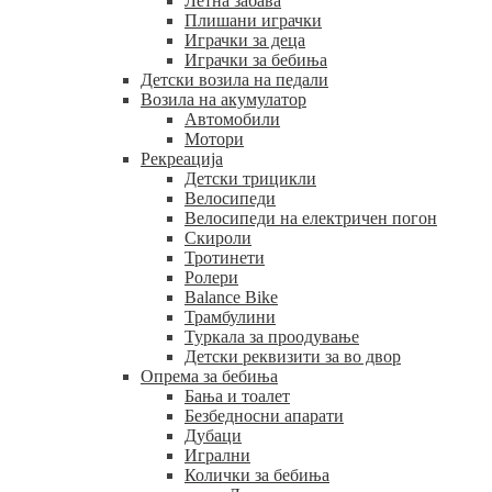
Летна забава
Плишани играчки
Играчки за деца
Играчки за бебиња
Детски возила на педали
Возила на акумулатор
Автомобили
Мотори
Рекреација
Детски трицикли
Велосипеди
Велосипеди на електричен погон
Скироли
Тротинети
Ролери
Balance Bike
Трамбулини
Туркала за проодување
Детски реквизити за во двор
Опрема за бебиња
Бања и тоалет
Безбедносни апарати
Дубаци
Игрални
Колички за бебиња