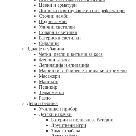
Цевки и арматури
Линиско осветлување и спот рефлектори
Столни ламби
Подни ламби
Улични светилки
Соларни светилки
Батериски светилки
Сијалици
Здравје и убавина
Четки, пегли и виткачи за коса
Фенови за коса
Депилација и епилација
Машинки за бричење, шишање и тримери
Масажери
Маникир
Педикир
Термометри
Разно
Деца и бебиња
Училишен прибор
Детски играчки
Батерии и полначи за батерии
Друштвени игри
Зимска забава