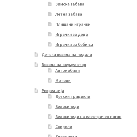
Зимска забава
Летна забава
Плишани играчки
Играчки за деца
Играчки за бебиња
Детски возила на педали
Возила на акумулатор
Автомобили
Мотори
Рекреација
Детски трицикли
Велосипеди
Велосипеди на електричен погон
Скироли
Тротинети