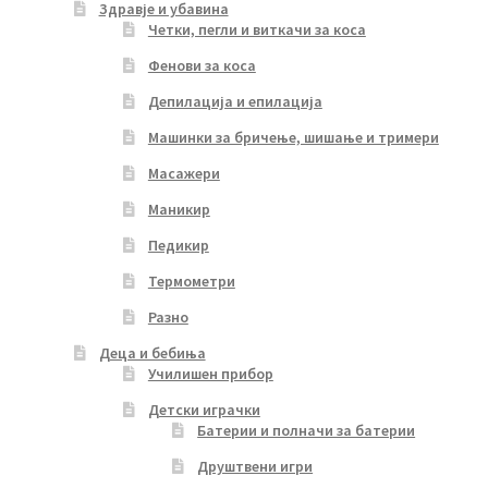
Здравје и убавина
Четки, пегли и виткачи за коса
Фенови за коса
Депилација и епилација
Машинки за бричење, шишање и тримери
Масажери
Маникир
Педикир
Термометри
Разно
Деца и бебиња
Училишен прибор
Детски играчки
Батерии и полначи за батерии
Друштвени игри