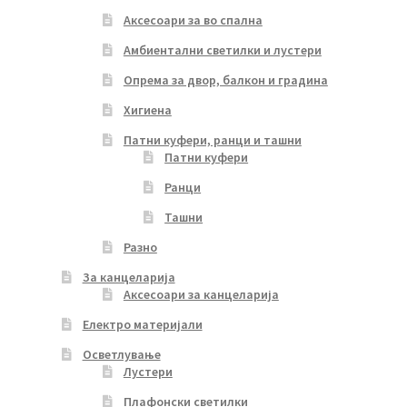
Аксесоари за во спална
Амбиентални светилки и лустери
Опрема за двор, балкон и градина
Хигиена
Патни куфери, ранци и ташни
Патни куфери
Ранци
Ташни
Разно
За канцеларија
Аксесоари за канцеларија
Електро материјали
Осветлување
Лустери
Плафонски светилки