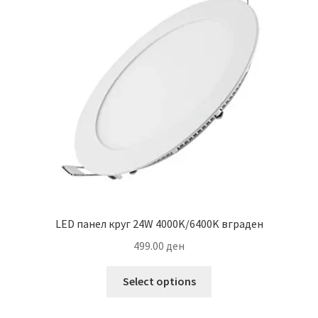
LED панел круг 24W 4000K/6400K вграден
499.00
ден
This
Select options
product
has