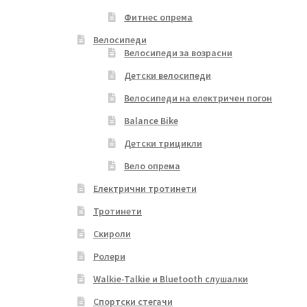
Фитнес опрема
Велосипеди
Велосипеди за возрасни
Детски велосипеди
Велосипеди на електричен погон
Balance Bike
Детски трицикли
Вело опрема
Електрични тротинети
Тротинети
Скироли
Ролери
Walkie-Talkie и Bluetooth слушалки
Спортски стегачи