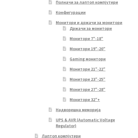
Полначи за лаптоп компјутери
Конфигурации
Монитори и држачи за монитори
Држачи за монитори
Монитори 7″-18″
Монитори 19″-20″
Gaming монитори
Монитори 21″-22″
Монитори 23″-25″
Монитори 27″-28″
Монитори 32″+
Надворешна меморија
UPS & AVR (Automatic Voltage
Regulator)
Лаптоп компјутери