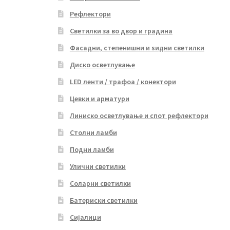
Рефлектори
Светилки за во двор и градина
Фасадни, степенишни и ѕидни светилки
Диско осветлување
LED ленти / трафоа / конектори
Цевки и арматури
Линиско осветлување и спот рефлектори
Столни ламби
Подни ламби
Улични светилки
Соларни светилки
Батериски светилки
Сијалици