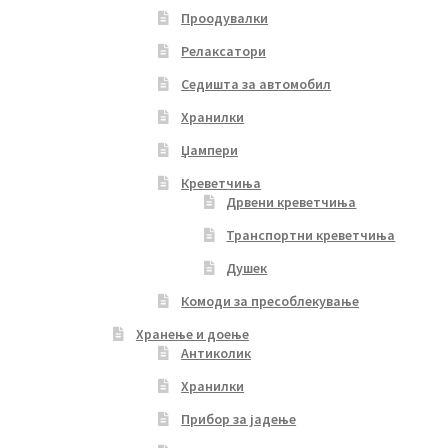
Проодувалки
Релаксатори
Седишта за автомобил
Хранилки
Џампери
Креветчиња
Дрвени креветчиња
Транспортни креветчиња
Душек
Комоди за пресоблекување
Хранење и доење
Антиколик
Хранилки
Прибор за јадење