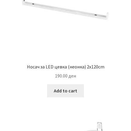
on
the
product
page
Носач за LED цевка (неонка) 2х120cm
190.00
ден
Add to cart