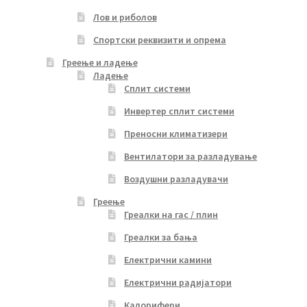
Лов и риболов
Спортски реквизити и опрема
Греење и ладење
Ладење
Сплит системи
Инвертер сплит системи
Преносни климатизери
Вентилатори за разладување
Воздушни разладувачи
Греење
Греалки на гас / плин
Греалки за бања
Електрични камини
Електрични радијатори
Калорифери