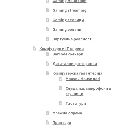
Gaming монитори
Gaming streaming
Gaming столици
Gaming волани
Виртуелна реалност
Компјутери и IT опрема
Barcode скенери
Дигитални фото рамки
Компјутерска галантерија
Mouse / Mouse pad
Слушалки, микрофони и
звучници
Тастатури
Мрежна опрема
Принтери