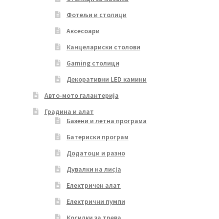
Фотељи и столици
Аксесоари
Канцелариски столови
Gaming столици
Декоративни LED камини
Авто-мото галантерија
Градина и алат
Базени и летна програма
Батериски програм
Додатоци и разно
Дувалки на лисја
Електричен алат
Електрични пумпи
Косилки за трева