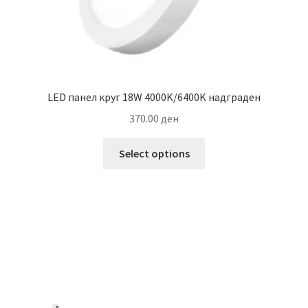
LED панел круг 18W 4000K/6400K надграден
370.00
ден
This
Select options
product
has
multiple
variants.
The
options
may
be
chosen