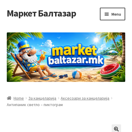
Маркет Балтазар
Skip
Skip
Menu
to
to
navigation
content
Home
Checkout
Homepage
Privacy Policy
Достава и начин на плаќање
Home
За канцеларија
Аксесоари за канцеларија
Антипаник светло – пиктограм
Контакт
Корисничка подршка