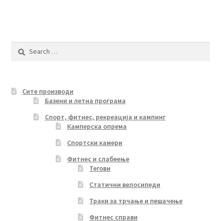
multiple
variants.
The
options
Search
may
for:
be
chosen
Сите производи
on
Базени и летна програма
the
product
Спорт, фитнес, рекреација и кампинг
Камперска опрема
page
Спортски камери
Фитнес и слабеење
Тегови
Статични велосипеди
Траки за трчање и пешачење
Фитнес справи