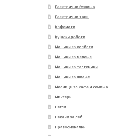
Електрични ѓезвиња
Електрични тави
Кафемати
Кујнски роботи
Машини за колбаси
Машини за мелење
Машини за тестенини
Машини за шиење
Мелници за кафе и семиња
Миксери
Пегли
Пекачи за леб
Правосмукалки