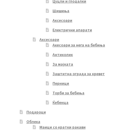
Цуцли и глодалки
Шишиња
Аксесоари
Електрични апарати
Аксесоари
Акесоари за нега на бебиња
Антиколик
За мајката
Заштитна ограда за кревет
Перници
Торби за бебиња
Ќебенца
Подароци
Облека
Маици со кратки ракави