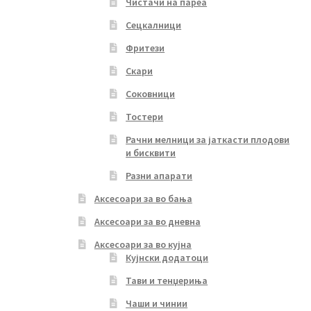
Чистачи на пареа
Сецкалници
Фритези
Скари
Соковници
Тостери
Рачни мелници за јаткасти плодови
и бисквити
Разни апарати
Аксесоари за во бања
Аксесоари за во дневна
Аксесоари за во кујна
Кујнски додатоци
Тави и тенџериња
Чаши и чинии