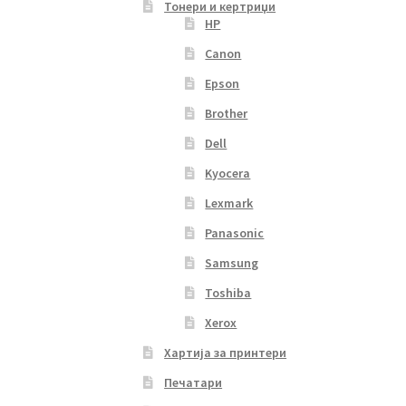
Тонери и кертриџи
HP
Canon
Epson
Brother
Dell
Kyocera
Lexmark
Panasonic
Samsung
Toshiba
Xerox
Хартија за принтери
Печатари