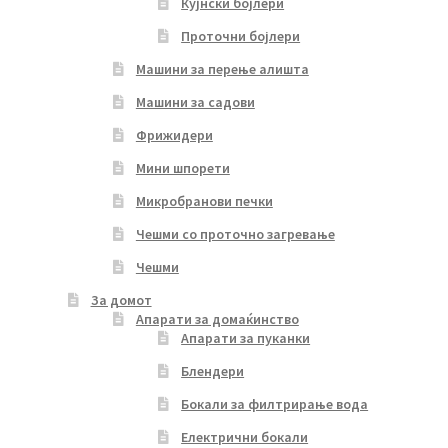
Кујнски бојлери
Проточни бојлери
Машини за перење алишта
Машини за садови
Фрижидери
Мини шпорети
Микробранови печки
Чешми со проточно загревање
Чешми
За домот
Апарати за домаќинство
Апарати за пуканки
Блендери
Бокали за филтрирање вода
Електрични бокали