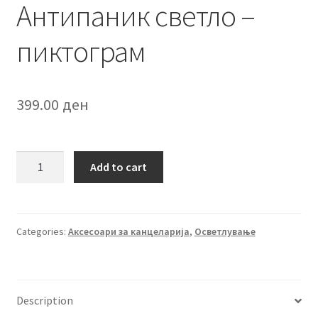
Антипаник светло –
пиктограм
399.00
ден
Антипаник
Add to cart
светло
-
пиктограм
quantity
Categories:
Аксесоари за канцеларија
,
Осветлување
Description