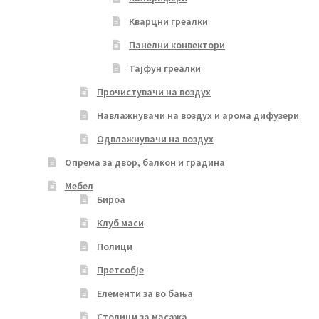
Кварцни греалки
Панелни конвектори
Тајфун греалки
Прочистувачи на воздух
Навлажнувачи на воздух и арома дифузери
Одвлажнувачи на воздух
Опрема за двор, балкон и градина
Мебел
Бироа
Клуб маси
Полици
Претсобје
Елементи за во бања
Столици за масажа