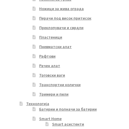
Ножици за жива ограда
Перачи под висок притисок
Преклопувачи и сврдли
Пластеници
Пневматски алат
Рафтови
Рачен алат
Трговски ваги
Транспортни колички
Тримери и пили
Технологија
Батерии и полначи за батерии
Smart Home
Smart асистенти