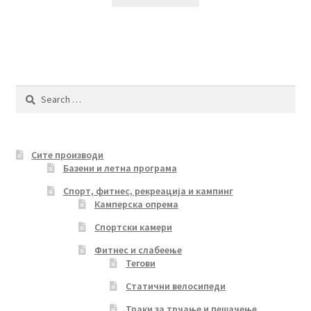
Search
for:
Сите производи
Базени и летна програма
Спорт, фитнес, рекреација и кампинг
Камперска опрема
Спортски камери
Фитнес и слабеење
Тегови
Статични велосипеди
Траки за трчање и пешачење