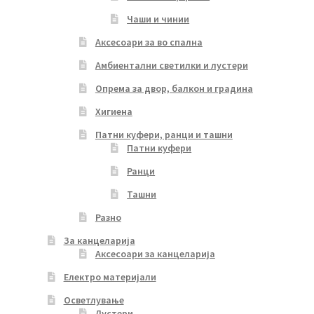
Чаши и чинии
Аксесоари за во спална
Амбиентални светилки и лустери
Опрема за двор, балкон и градина
Хигиена
Патни куфери, ранци и ташни
Патни куфери
Ранци
Ташни
Разно
За канцеларија
Аксесоари за канцеларија
Електро материјали
Осветлување
Лустери