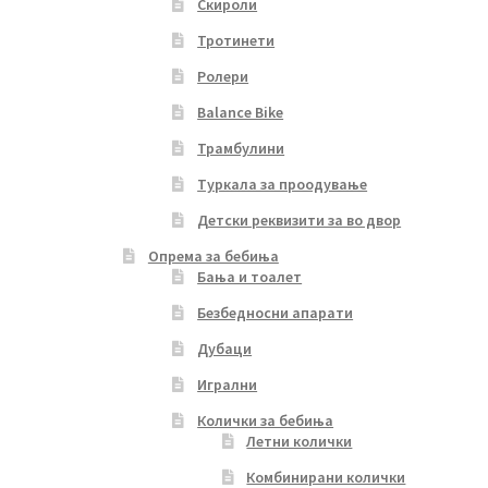
Скироли
Тротинети
Ролери
Balance Bike
Трамбулини
Туркала за проодување
Детски реквизити за во двор
Опрема за бебиња
Бања и тоалет
Безбедносни апарати
Дубаци
Игрални
Колички за бебиња
Летни колички
Комбинирани колички