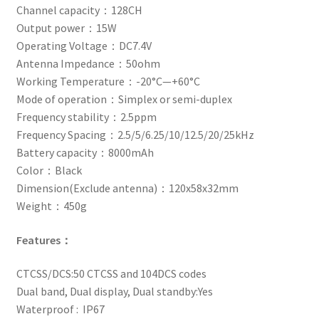
Channel capacity：128CH
Output power：15W
Operating Voltage：DC7.4V
Antenna Impedance：50ohm
Working Temperature：-20°C—+60°C
Mode of operation：Simplex or semi-duplex
Frequency stability：2.5ppm
Frequency Spacing：2.5/5/6.25/10/12.5/20/25kHz
Battery capacity：8000mAh
Color：Black
Dimension(Exclude antenna)：120x58x32mm
Weight：450g
Features：
CTCSS/DCS:50 CTCSS and 104DCS codes
Dual band, Dual display, Dual standby:Yes
Waterproof : IP67