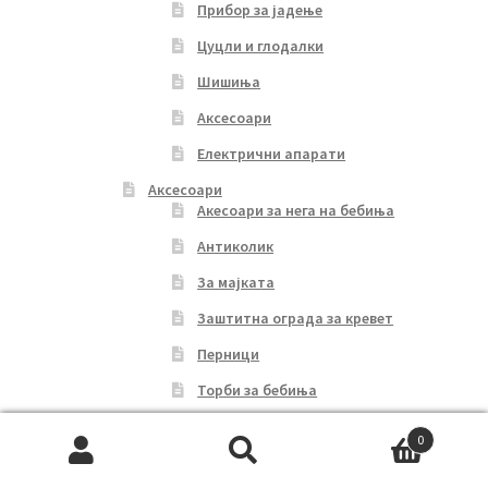
Прибор за јадење
Цуцли и глодалки
Шишиња
Аксесоари
Електрични апарати
Аксесоари
Акесоари за нега на бебиња
Антиколик
За мајката
Заштитна ограда за кревет
Перници
Торби за бебиња
Ќебенца
0
Подароци
Search
Search