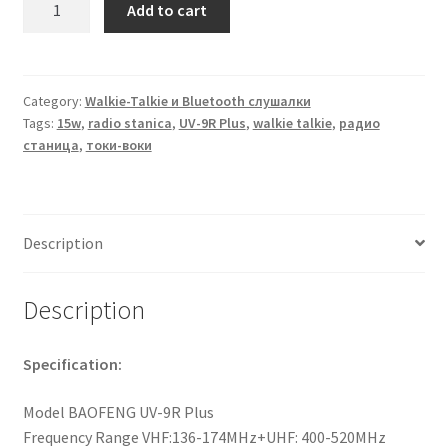
Add to cart
станица
токи-
воки
Baofeng
Category:
Walkie-Talkie и Bluetooth слушалки
Tags:
15w
,
radio stanica
,
UV-9R Plus
,
walkie talkie
,
радио
UV-
станица
,
токи-воки
9R
Plus
15W
quantity
Description
Description
Specification:
Model BAOFENG UV-9R Plus
Frequency Range VHF:136-174MHz+UHF: 400-520MHz