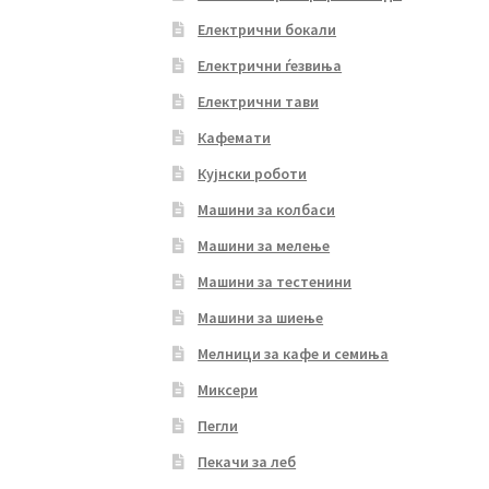
Електрични бокали
Електрични ѓезвиња
Електрични тави
Кафемати
Кујнски роботи
Машини за колбаси
Машини за мелење
Машини за тестенини
Машини за шиење
Мелници за кафе и семиња
Миксери
Пегли
Пекачи за леб