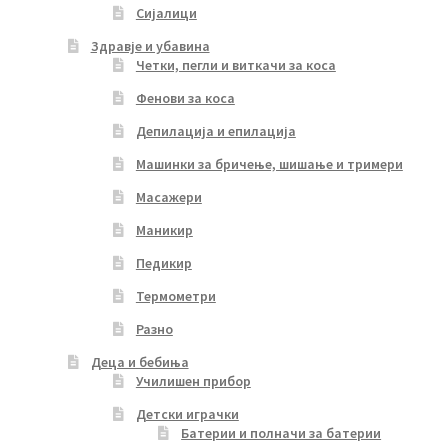
Сијалици
Здравје и убавина
Четки, пегли и виткачи за коса
Фенови за коса
Депилација и епилација
Машинки за бричење, шишање и тримери
Масажери
Маникир
Педикир
Термометри
Разно
Деца и бебиња
Училишен прибор
Детски играчки
Батерии и полначи за батерии