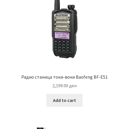
be
chosen
on
the
product
page
Радио станица токи-воки Baofeng BF-E51
2,199.00
ден
Add to cart