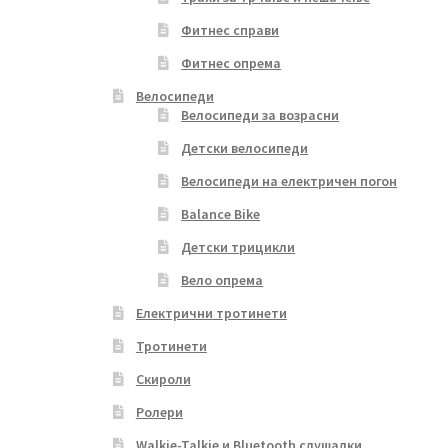
Фитнес справи
Фитнес опрема
Велосипеди
Велосипеди за возрасни
Детски велосипеди
Велосипеди на електричен погон
Balance Bike
Детски трицикли
Вело опрема
Електрични тротинети
Тротинети
Скироли
Ролери
Walkie-Talkie и Bluetooth слушалки