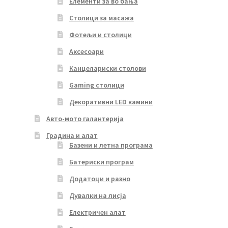
Елементи за во бања
Столици за масажа
Фотељи и столици
Аксесоари
Канцелариски столови
Gaming столици
Декоративни LED камини
Авто-мото галантерија
Градина и алат
Базени и летна програма
Батериски програм
Додатоци и разно
Дувалки на лисја
Електричен алат