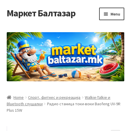
Маркет Балтазар
Skip
Skip
Menu
to
to
navigation
content
Home
Checkout
Homepage
Privacy Policy
Достава и начин на плаќање
Home
Спорт, фитнес и рекреација
Walkie-Talkie и
Bluetooth слушалки
Радио станица токи-воки Baofeng UV-9R
Контакт
Plus 15W
Корисничка подршка