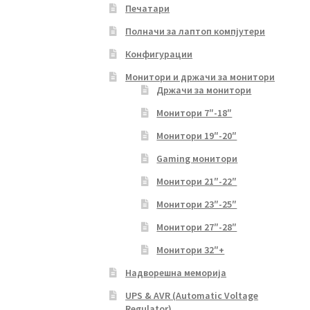
Печатари
Полначи за лаптоп компјутери
Конфигурации
Монитори и држачи за монитори
Држачи за монитори
Монитори 7″-18″
Монитори 19″-20″
Gaming монитори
Монитори 21″-22″
Монитори 23″-25″
Монитори 27″-28″
Монитори 32″+
Надворешна меморија
UPS & AVR (Automatic Voltage
Regulator)