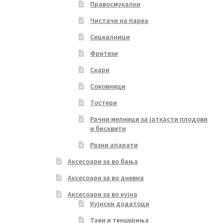
Правосмукалки
Чистачи на пареа
Сецкалници
Фритези
Скари
Соковници
Тостери
Рачни мелници за јаткасти плодови
и бисквити
Разни апарати
Аксесоари за во бања
Аксесоари за во дневна
Аксесоари за во кујна
Кујнски додатоци
Тави и тенџериња