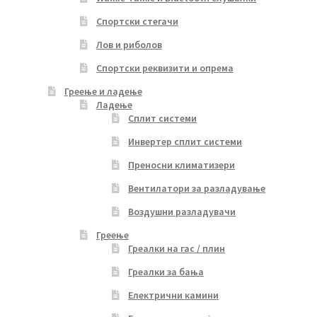
Спортски стегачи
Лов и риболов
Спортски реквизити и опрема
Греење и ладење
Ладење
Сплит системи
Инвертер сплит системи
Преносни климатизери
Вентилатори за разладување
Воздушни разладувачи
Греење
Греалки на гас / плин
Греалки за бања
Електрични камини