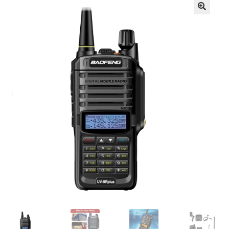
Кошничка
🔍
Мој профил
Рекламации и замена на производ
Сите производи
Услови за користење