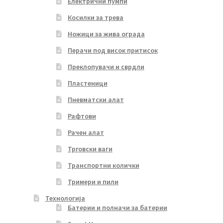
Електрични пумпи
Косилки за трева
Ножици за жива ограда
Перачи под висок притисок
Преклопувачи и сврдли
Пластеници
Пневматски алат
Рафтови
Рачен алат
Трговски ваги
Транспортни колички
Тримери и пили
Технологија
Батерии и полначи за батерии