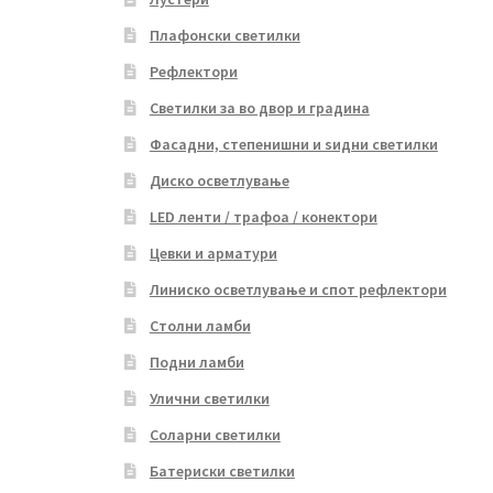
Плафонски светилки
Рефлектори
Светилки за во двор и градина
Фасадни, степенишни и ѕидни светилки
Диско осветлување
LED ленти / трафоа / конектори
Цевки и арматури
Линиско осветлување и спот рефлектори
Столни ламби
Подни ламби
Улични светилки
Соларни светилки
Батериски светилки