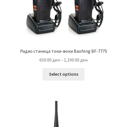
Радио станица токи-воки Baofeng BF-777S
Price
650.00
ден
–
1,100.00
ден
range:
This
650.00 ден
Select options
product
through
has
1,100.00 ден
multiple
variants.
The
options
may