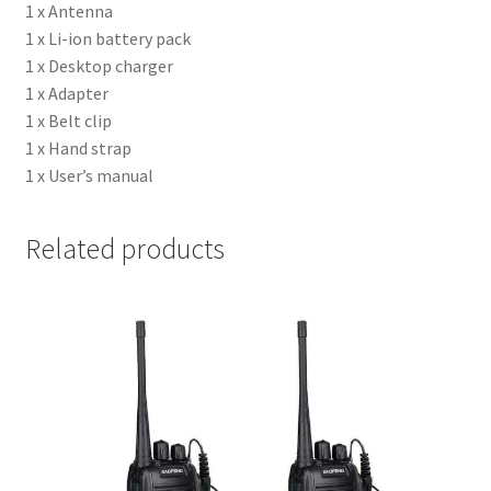
1 x Antenna
1 x Li-ion battery pack
1 x Desktop charger
1 x Adapter
1 x Belt clip
1 x Hand strap
1 x User’s manual
Related products