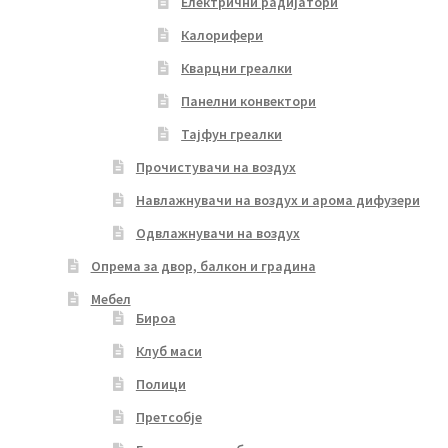
Електрични радијатори
Калорифери
Кварцни греалки
Панелни конвектори
Тајфун греалки
Прочистувачи на воздух
Навлажнувачи на воздух и арома дифузери
Одвлажнувачи на воздух
Опрема за двор, балкон и градина
Мебел
Бироа
Клуб маси
Полици
Претсобје