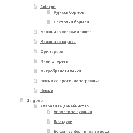
Бојлери
Кујнски бојлери
Проточни бојлери
Машини за перење алишта
Машини за садови
Фрижидери
Мини шпорети
Микробранови печки
Чешми со проточно загревање
Чешми
За домот
Апарати за домаќинство
Апарати за пуканки
Блендери
Бокали за филтрирање вода