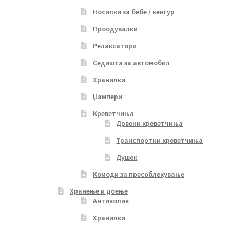
Носилки за бебе / кенгур
Проодувалки
Релаксатори
Седишта за автомобил
Хранилки
Џампери
Креветчиња
Дрвени креветчиња
Транспортни креветчиња
Душек
Комоди за пресоблекување
Хранење и доење
Антиколик
Хранилки