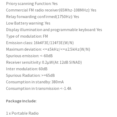
Priory scanning Function: Yes
Commercial FM radio receiver(65Mhz-108MHz): Yes
Relay forwarding confirmed(1750Hz): Yes
Low Battery warning: Yes
Display illumination and programmable keyboard: Yes
Type of modulation: FM
Emission class: 16k¢F3E/11¢F3E(W/N)
Maximum deviation: <=±5kHz/<=±2.5kHz(W/N)
Spurious emission: <-60dB
Receiver sensitivity: 0.2µW(At 12dB SINAD)
Inter modulation: 60dB
Spurious Radiation: >=65dB
Consumption in standby: 380mA
Consumption in transmission <-1.4A
Package Include:
1 x Portable Radio