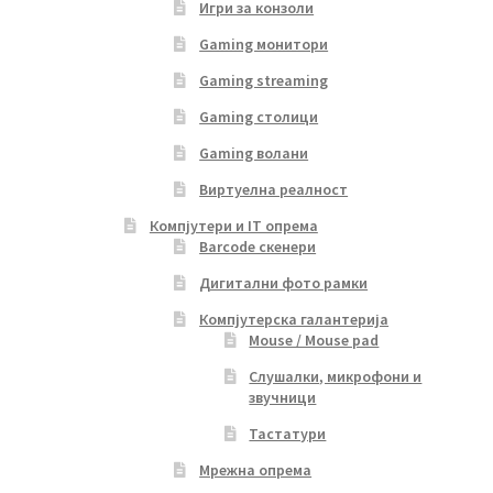
Игри за конзоли
Gaming монитори
Gaming streaming
Gaming столици
Gaming волани
Виртуелна реалност
Компјутери и IT опрема
Barcode скенери
Дигитални фото рамки
Компјутерска галантерија
Mouse / Mouse pad
Слушалки, микрофони и
звучници
Тастатури
Мрежна опрема