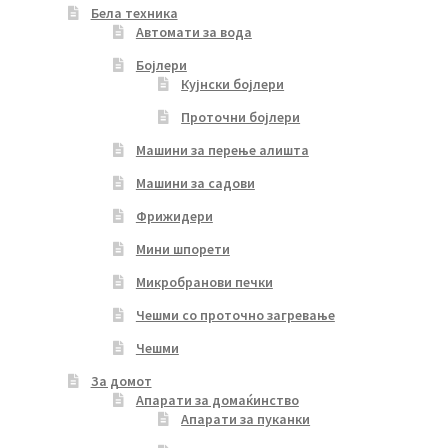
Бела техника
Автомати за вода
Бојлери
Кујнски бојлери
Проточни бојлери
Машини за перење алишта
Машини за садови
Фрижидери
Мини шпорети
Микробранови печки
Чешми со проточно загревање
Чешми
За домот
Апарати за домаќинство
Апарати за пуканки