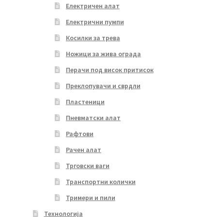
Електричен алат
Електрични пумпи
Косилки за трева
Ножици за жива ограда
Перачи под висок притисок
Преклопувачи и сврдли
Пластеници
Пневматски алат
Рафтови
Рачен алат
Трговски ваги
Транспортни колички
Тримери и пили
Технологија