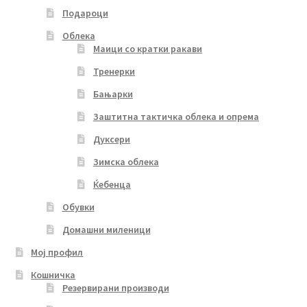
Подароци
Облека
Маици со кратки ракави
Тренерки
Бањарки
Заштитна тактичка облека и опрема
Дуксери
Зимска облека
Ќебенца
Обувки
Домашни миленици
Мој профил
Кошничка
Резервирани производи