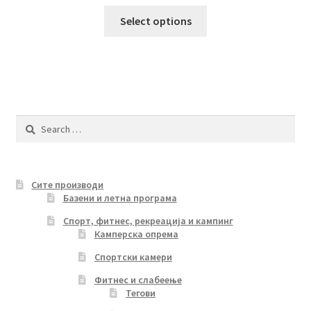
This
Select options
product
has
multiple
variants.
The
options
Search
may
for:
be
chosen
Сите производи
on
Базени и летна програма
the
product
Спорт, фитнес, рекреација и кампинг
Камперска опрема
page
Спортски камери
Фитнес и слабеење
Тегови