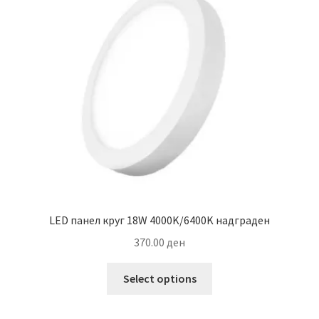
may
be
chosen
on
the
product
page
LED панел круг 18W 4000K/6400K надграден
370.00
ден
This
Select options
product
has