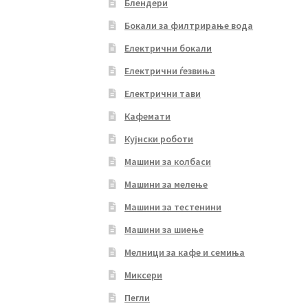
Блендери
Бокали за филтрирање вода
Електрични бокали
Електрични ѓезвиња
Електрични тави
Кафемати
Кујнски роботи
Машини за колбаси
Машини за мелење
Машини за тестенини
Машини за шиење
Мелници за кафе и семиња
Миксери
Пегли