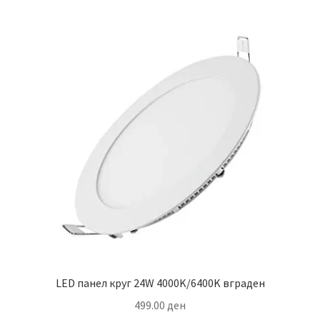
multiple
variants.
The
options
may
be
chosen
on
the
product
page
LED панел круг 24W 4000K/6400K вграден
499.00
ден