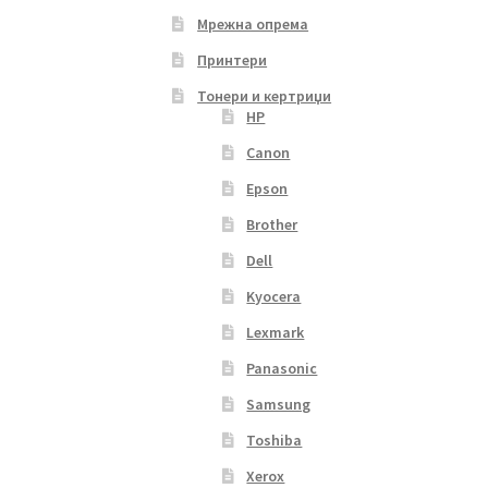
Мрежна опрема
Принтери
Тонери и кертриџи
HP
Canon
Epson
Brother
Dell
Kyocera
Lexmark
Panasonic
Samsung
Toshiba
Xerox