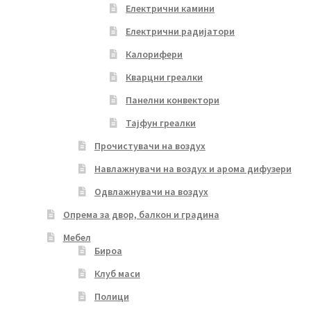
Електрични камини
Електрични радијатори
Калорифери
Кварцни греалки
Панелни конвектори
Тајфун греалки
Прочистувачи на воздух
Навлажнувачи на воздух и арома дифузери
Одвлажнувачи на воздух
Опрема за двор, балкон и градина
Мебел
Бироа
Клуб маси
Полици