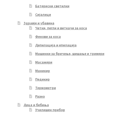
Батериски светилки
Сијалици
Здравје и убавина
Четки, пегли и виткачи за коса
Фенови за коса
Депилација и епилација
Машинки за бричење, шишање и тримери
Масажери
Маникир
Педикир
Термометри
Разно
Деца и бебиња
Училишен прибор