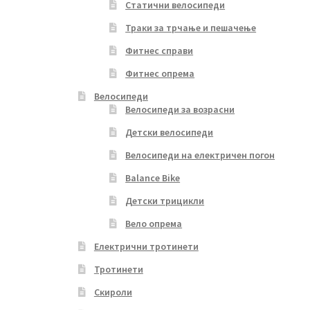
Статични велосипеди
Траки за трчање и пешачење
Фитнес справи
Фитнес опрема
Велосипеди
Велосипеди за возрасни
Детски велосипеди
Велосипеди на електричен погон
Balance Bike
Детски трицикли
Вело опрема
Електрични тротинети
Тротинети
Скироли