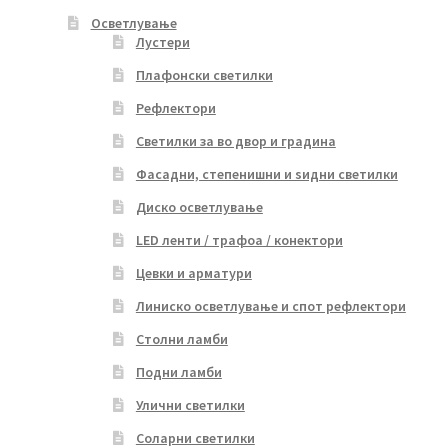
Осветлување
Лустери
Плафонски светилки
Рефлектори
Светилки за во двор и градина
Фасадни, степенишни и ѕидни светилки
Диско осветлување
LED ленти / трафоа / конектори
Цевки и арматури
Линиско осветлување и спот рефлектори
Столни ламби
Подни ламби
Улични светилки
Соларни светилки