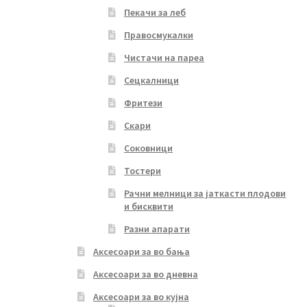
Пекачи за леб
Правосмукалки
Чистачи на пареа
Сецкалници
Фритези
Скари
Соковници
Тостери
Рачни мелници за јаткасти плодови
и бисквити
Разни апарати
Аксесоари за во бања
Аксесоари за во дневна
Аксесоари за во кујна