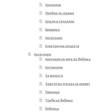
Хранилки
Прибор за јадење
Цуцли и глодалки
Шишиња
Аксесоари
Електрични апарати
Аксесоари
Акесоари за нега на бебиња
Антиколик
За мајката
Заштитна ограда за кревет
Перници
Торби за бебиња
Ќебенца