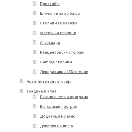
Претсобје
Елементи за во бања
Столици за масажа
Фотељи и столици
Аксесоари
Канцелариски столови
Gaming столици
Декоративни LED камини
Авто-мото галантерија
Градина и алат
Базени и летна програма
Батериски програм
Додатоци и разно
Дувалки на лисја