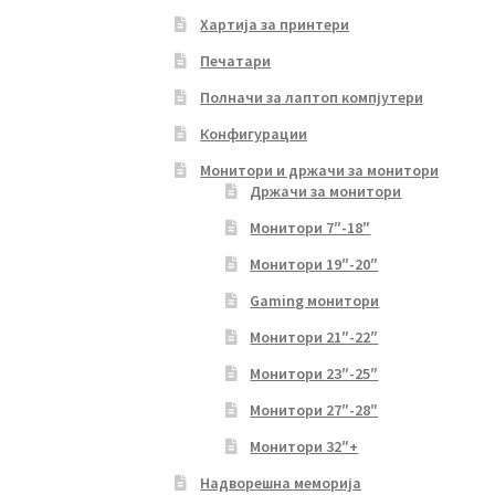
Хартија за принтери
Печатари
Полначи за лаптоп компјутери
Конфигурации
Монитори и држачи за монитори
Држачи за монитори
Монитори 7″-18″
Монитори 19″-20″
Gaming монитори
Монитори 21″-22″
Монитори 23″-25″
Монитори 27″-28″
Монитори 32″+
Надворешна меморија