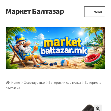
Маркет Балтазар
Skip
Skip
Menu
to
to
navigation
content
Home
Checkout
Homepage
Privacy Policy
Достава и начин на плаќање
Home
Осветлување
Батериски светилки
Батериска
светилка
Контакт
Корисничка подршка