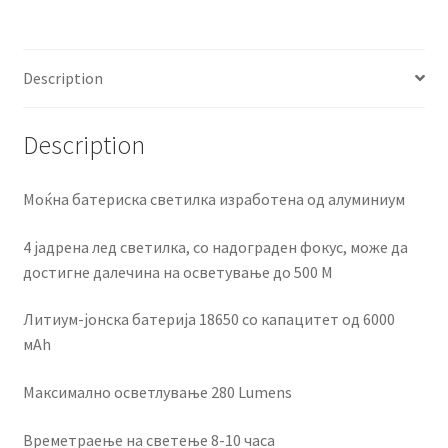
Description
Description
Моќна батериска светилка изработена од алуминиум
4 јадрена лед светилка, со надограден фокус, може да
достигне далечина на осветување до 500 М
Литиум-јонска батерија 18650 со капацитет од 6000
мАh
Максимално осветлување 280 Lumens
Времетраење на светење 8-10 часа