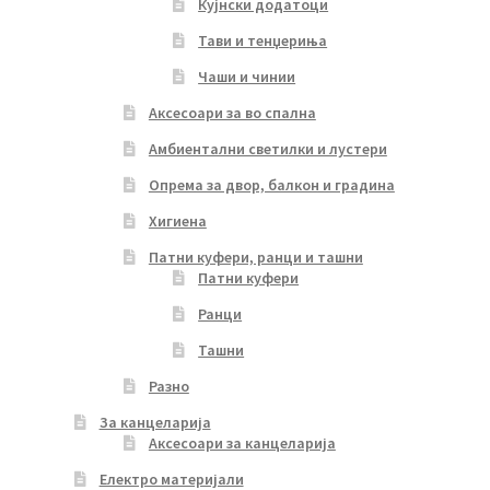
Кујнски додатоци
Тави и тенџериња
Чаши и чинии
Аксесоари за во спална
Амбиентални светилки и лустери
Опрема за двор, балкон и градина
Хигиена
Патни куфери, ранци и ташни
Патни куфери
Ранци
Ташни
Разно
За канцеларија
Аксесоари за канцеларија
Електро материјали