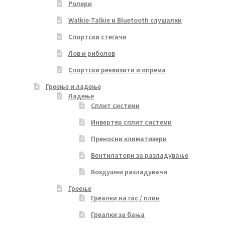
Ролери
Walkie-Talkie и Bluetooth слушалки
Спортски стегачи
Лов и риболов
Спортски реквизити и опрема
Греење и ладење
Ладење
Сплит системи
Инвертер сплит системи
Преносни климатизери
Вентилатори за разладување
Воздушни разладувачи
Греење
Греалки на гас / плин
Греалки за бања