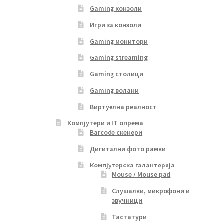
Gaming конзоли
Игри за конзоли
Gaming монитори
Gaming streaming
Gaming столици
Gaming волани
Виртуелна реалност
Компјутери и IT опрема
Barcode скенери
Дигитални фото рамки
Компјутерска галантерија
Mouse / Mouse pad
Слушалки, микрофони и
звучници
Тастатури