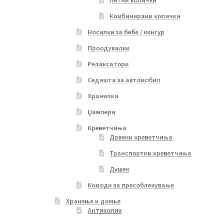
Летни колички
Комбинирани колички
Носилки за бебе / кенгур
Проодувалки
Релаксатори
Седишта за автомобил
Хранилки
Џампери
Креветчиња
Дрвени креветчиња
Транспортни креветчиња
Душек
Комоди за пресоблекување
Хранење и доење
Антиколик