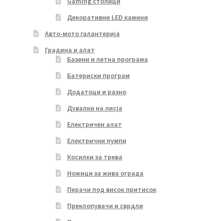
Gaming столици
Декоративни LED камини
Авто-мото галантерија
Градина и алат
Базени и летна програма
Батериски програм
Додатоци и разно
Дувалки на лисја
Електричен алат
Електрични пумпи
Косилки за трева
Ножици за жива ограда
Перачи под висок притисок
Преклопувачи и сврдли