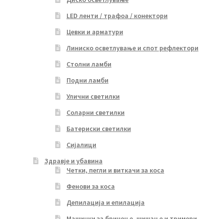
LED ленти / трафоа / конектори
Цевки и арматури
Линиско осветлување и спот рефлектори
Столни ламби
Подни ламби
Улични светилки
Соларни светилки
Батериски светилки
Сијалици
Здравје и убавина
Четки, пегли и виткачи за коса
Фенови за коса
Депилација и епилација
Машинки за бричење, шишање и тримери