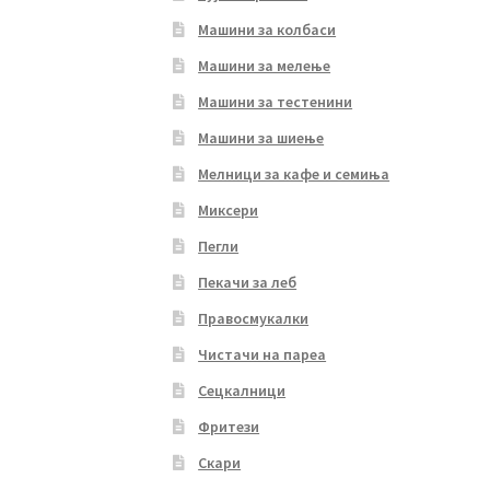
Машини за колбаси
Машини за мелење
Машини за тестенини
Машини за шиење
Мелници за кафе и семиња
Миксери
Пегли
Пекачи за леб
Правосмукалки
Чистачи на пареа
Сецкалници
Фритези
Скари