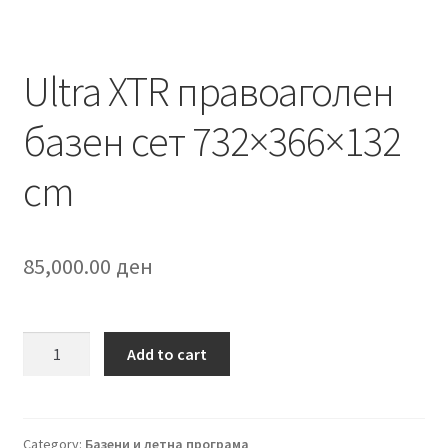
Ultra XTR правоаголен
базен сет 732×366×132
cm
85,000.00
ден
Ultra
Add to cart
XTR
правоаголен
базен
сет
Category:
Базени и летна програма