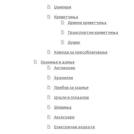
Џампери
Креветчиња
Дрвени креветчиња
Транспортни креветчиња
Душек
Комоди за пресоблекување
Хранење и доење
Антиколик
Хранилки
Прибор за јадење
Цуцли и глодалки
Шишиња
Аксесоари
Електрични апарати