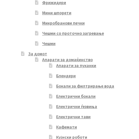
Фрижидери
Мини шпорети
Микробранови печки
Чешми со проточно загревање
Чешми
За домот
Апарати за домаќинство
Апарати за пуканки
Блендери
Бокали за филтрирање вода
Електрични бокали
Електрични ѓезвиња
Електрични тави
Кафемати
Кујнски роботи