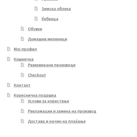
Зимска облека
Ќебенца
Обувки
Домашни миленици
Мој профил
Кошничка
Резервирани производи
Checkout
Контакт
Корисничка подршка
Услови за користење
Рекламации и замена на производ
Достава и начин на плаќање