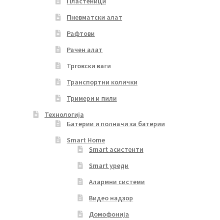
Пластеници
Пневматски алат
Рафтови
Рачен алат
Трговски ваги
Транспортни колички
Тримери и пили
Технологија
Батерии и полначи за батерии
Smart Home
Smart асистенти
Smart уреди
Алармни системи
Видео надзор
Домофонија