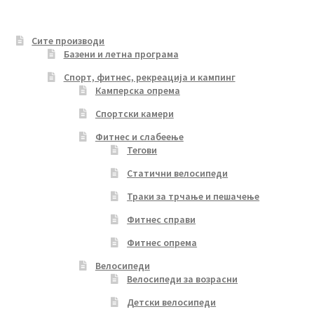
Сите производи
Базени и летна програма
Спорт, фитнес, рекреација и кампинг
Камперска опрема
Спортски камери
Фитнес и слабеење
Тегови
Статични велосипеди
Траки за трчање и пешачење
Фитнес справи
Фитнес опрема
Велосипеди
Велосипеди за возрасни
Детски велосипеди