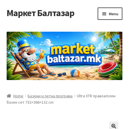
Маркет Балтазар
Skip
Skip
Menu
to
to
navigation
content
Home
Checkout
Homepage
Privacy Policy
Достава и начин на плаќање
Home
Базени и летна програма
Ultra XTR правоаголен
базен сет 732×366×132 cm
Контакт
Корисничка подршка