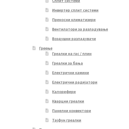
Сплит системи
Инвертер сплит системи
Преносни климатизери
Вентилатори за разладување
Воздушни разладувачи
Греење
Греалки на гас / плин
Греалки за бања
Електрични камини
Електрични радијатори
Калорифери
Кварцни греалки
Панелни конвектори
Тајфун греалки