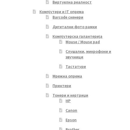
Виртуелна реалност
Компјутери и IT опрема
Barcode скенери
Дигитални фото рамки
Компјутерска галантерија
Mouse / Mouse pad
Слушалки, микрофони и
звучници
Тастатури
Мрежна опрема
Принтери
Тонери и кертриџи
HP
Canon
Epson
Brother