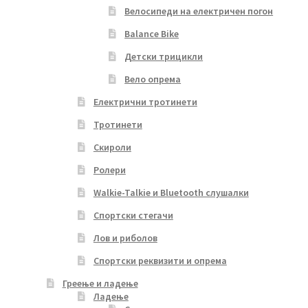
Велосипеди на електричен погон
Balance Bike
Детски трицикли
Вело опрема
Електрични тротинети
Тротинети
Скироли
Ролери
Walkie-Talkie и Bluetooth слушалки
Спортски стегачи
Лов и риболов
Спортски реквизити и опрема
Греење и ладење
Ладење