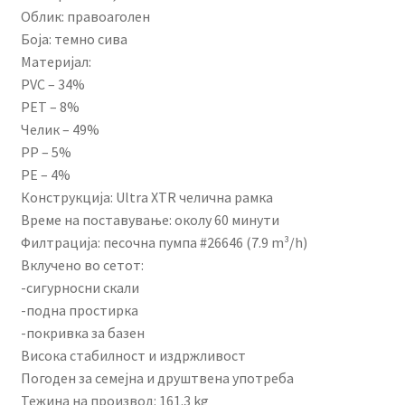
Облик: правоаголен
Боја: темно сива
Материјал:
PVC – 34%
PET – 8%
Челик – 49%
PP – 5%
PE – 4%
Конструкција: Ultra XTR челична рамка
Време на поставување: околу 60 минути
Филтрација: песочна пумпа #26646 (7.9 m³/h)
Вклучено во сетот:
-сигурносни скали
-подна простирка
-покривка за базен
Висока стабилност и издржливост
Погоден за семејна и друштвена употреба
Тежина на производ: 161.3 kg