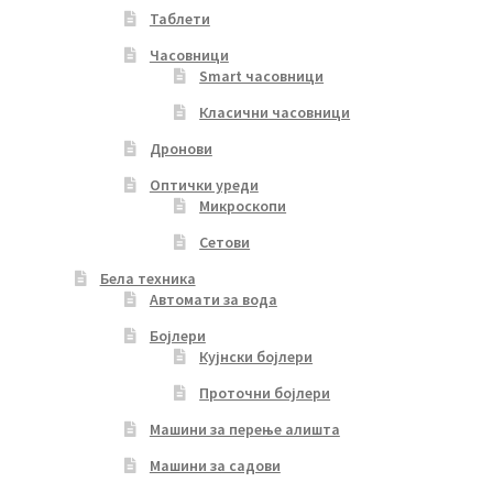
Таблети
Часовници
Smart часовници
Класични часовници
Дронови
Оптички уреди
Микроскопи
Сетови
Бела техника
Автомати за вода
Бојлери
Кујнски бојлери
Проточни бојлери
Машини за перење алишта
Машини за садови