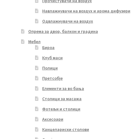
Прочистувачи на воздух
Навлажнувачи на воздух и арома дифузери
Одвлажнувачи на воздух
Опрема за двор, балкон и градина
Мебел
Бироа
Клуб маси
Полици
Претсобје
Елементи за во бања
Столици за масажа
Фотељи и столици
Аксесоари
Канцелариски столови