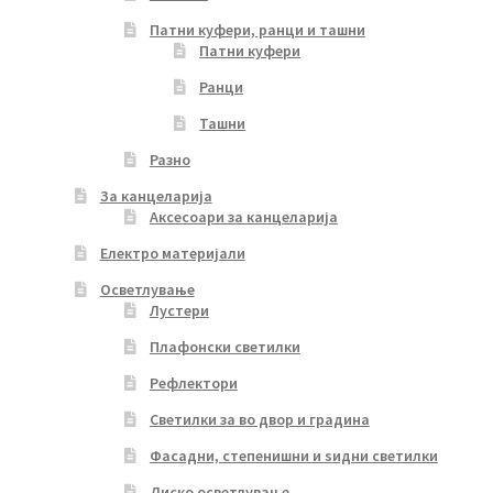
Патни куфери, ранци и ташни
Патни куфери
Ранци
Ташни
Разно
За канцеларија
Аксесоари за канцеларија
Електро материјали
Осветлување
Лустери
Плафонски светилки
Рефлектори
Светилки за во двор и градина
Фасадни, степенишни и ѕидни светилки
Диско осветлување