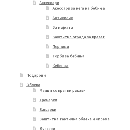
Аксесоари
Акесоари за нега на бебиња
Антиколик
За мајката
Заштитна ограда за кревет
Перници
Торби за бебиња
Ќебенца
Подароци
Облека
Маици со кратки ракави
Тренерки
Бањарки
Заштитна тактичка облека и опрема
Дуксери