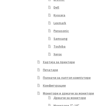
Dell
Kyocera
Lexmark
Panasonic
Samsung
Toshiba
Xerox
Хартија за принтери
Печатари
Полначи за лаптоп компјутери
Конфигурации
Монитори и држачи за монитори
Држачи за монитори
Монитори 7″-18″