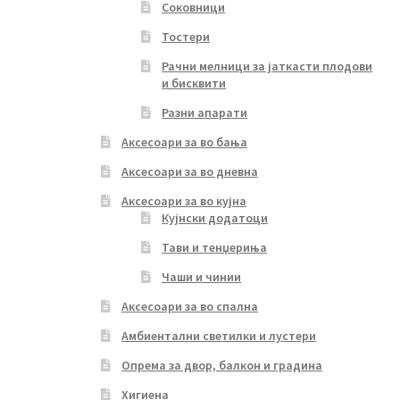
Соковници
Тостери
Рачни мелници за јаткасти плодови
и бисквити
Разни апарати
Аксесоари за во бања
Аксесоари за во дневна
Аксесоари за во кујна
Кујнски додатоци
Тави и тенџериња
Чаши и чинии
Аксесоари за во спална
Амбиентални светилки и лустери
Опрема за двор, балкон и градина
Хигиена