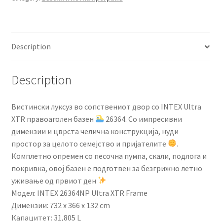
732×366×132
cm
quantity
Description
Description
Вистински луксуз во сопствениот двор со INTEX Ultra
XTR правоаголен базен
26364. Со импресивни
димензии и цврста челична конструкција, нуди
простор за целото семејство и пријателите
.
Комплетно опремен со песочна пумпа, скали, подлога и
покривка, овој базен е подготвен за безгрижно летно
уживање од првиот ден
Модел: INTEX 26364NP Ultra XTR Frame
Димензии: 732 x 366 x 132 cm
Капацитет: 31,805 L