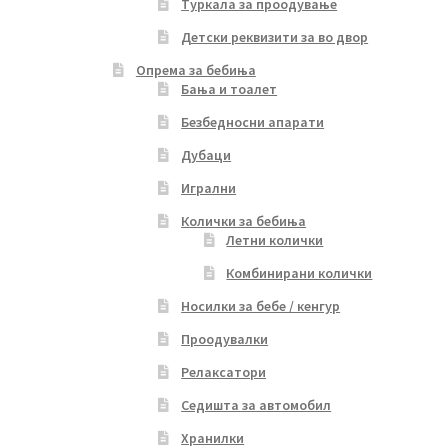
Туркала за проодување
Детски реквизити за во двор
Опрема за бебиња
Бања и тоалет
Безбедносни апарати
Дубаци
Игрални
Колички за бебиња
Летни колички
Комбинирани колички
Носилки за бебе / кенгур
Проодувалки
Релаксатори
Седишта за автомобил
Хранилки