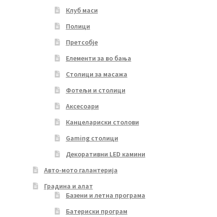
Клуб маси
Полици
Претсобје
Елементи за во бања
Столици за масажа
Фотељи и столици
Аксесоари
Канцелариски столови
Gaming столици
Декоративни LED камини
Авто-мото галантерија
Градина и алат
Базени и летна програма
Батериски програм