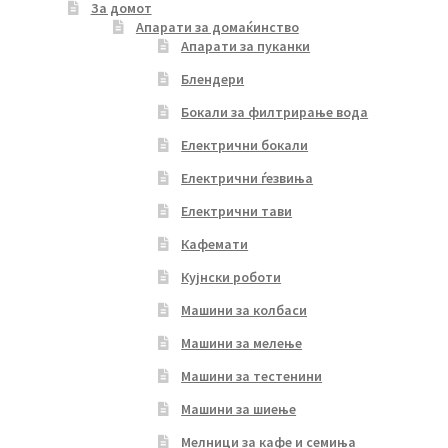
За домот
Апарати за домаќинство
Апарати за пуканки
Блендери
Бокали за филтрирање вода
Електрични бокали
Електрични ѓезвиња
Електрични тави
Кафемати
Кујнски роботи
Машини за колбаси
Машини за мелење
Машини за тестенини
Машини за шиење
Мелници за кафе и семиња