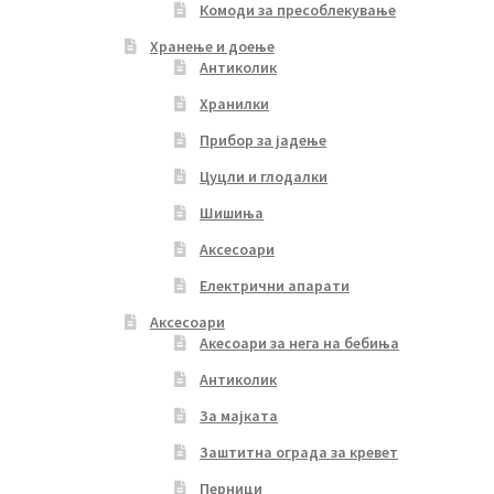
Комоди за пресоблекување
Хранење и доење
Антиколик
Хранилки
Прибор за јадење
Цуцли и глодалки
Шишиња
Аксесоари
Електрични апарати
Аксесоари
Акесоари за нега на бебиња
Антиколик
За мајката
Заштитна ограда за кревет
Перници