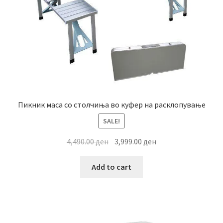
Пикник маса со столчиња во куфер на расклопување
SALE!
Original
Current
4,490.00
ден
3,999.00
ден
price
price
was:
is:
Add to cart
4,490.00 ден.
3,999.00 ден.