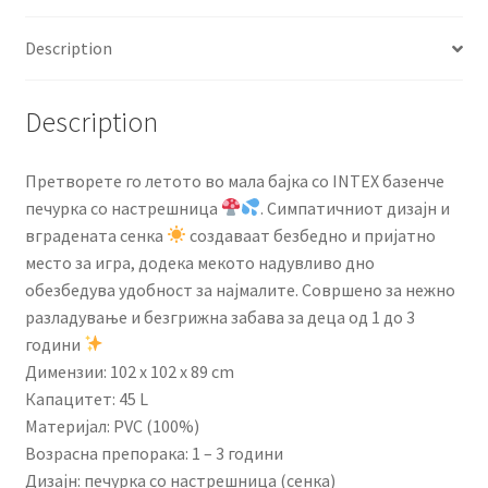
Description
Description
Претворете го летото во мала бајка со INTEX базенче
печурка со настрешница
. Симпатичниот дизајн и
вградената сенка
создаваат безбедно и пријатно
место за игра, додека мекото надувливо дно
обезбедува удобност за најмалите. Совршено за нежно
разладување и безгрижна забава за деца од 1 до 3
години
Димензии: 102 x 102 x 89 cm
Капацитет: 45 L
Материјал: PVC (100%)
Возрасна препорака: 1 – 3 години
Дизајн: печурка со настрешница (сенка)