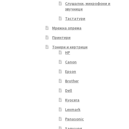
Слушалки, микрофони и
звучници
Тастатури
Мрежна опрема
Принтери
Тонери и кертриџи
HP
Canon
Epson
Brother
Dell
Kyocera
Lexmark
Panasonic
Samsung