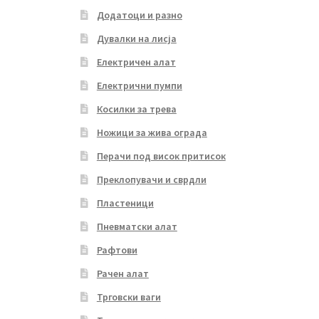
Додатоци и разно
Дувалки на лисја
Електричен алат
Електрични пумпи
Косилки за трева
Ножици за жива ограда
Перачи под висок притисок
Преклопувачи и сврдли
Пластеници
Пневматски алат
Рафтови
Рачен алат
Трговски ваги