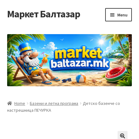
Маркет Балтазар
Skip
Skip
Menu
to
to
navigation
content
Home
Checkout
Homepage
Privacy Policy
Достава и начин на плаќање
Home
Базени и летна програма
Детско базенче со
настрешница ПЕЧУРКА
Контакт
Корисничка подршка