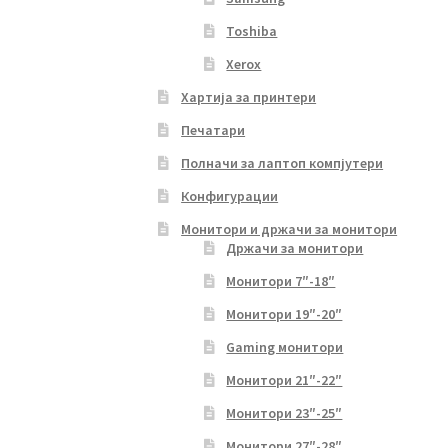
Toshiba
Xerox
Хартија за принтери
Печатари
Полначи за лаптоп компјутери
Конфигурации
Монитори и држачи за монитори
Држачи за монитори
Монитори 7″-18″
Монитори 19″-20″
Gaming монитори
Монитори 21″-22″
Монитори 23″-25″
Монитори 27″-28″