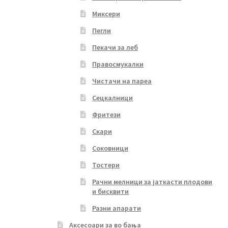
Миксери
Пегли
Пекачи за леб
Правосмукалки
Чистачи на пареа
Сецкалници
Фритези
Скари
Соковници
Тостери
Рачни мелници за јаткасти плодови
и бисквити
Разни апарати
Аксесоари за во бања