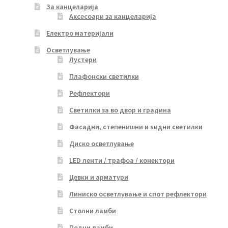
За канцеларија
Аксесоари за канцеларија
Електро материјали
Осветлување
Лустери
Плафонски светилки
Рефлектори
Светилки за во двор и градина
Фасадни, степенишни и ѕидни светилки
Диско осветлување
LED ленти / трафоа / конектори
Цевки и арматури
Линиско осветлување и спот рефлектори
Столни ламби
Подни ламби