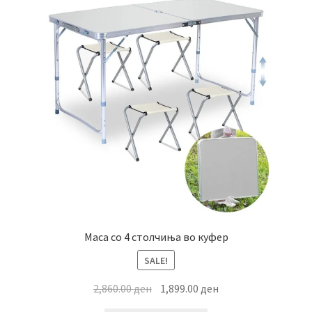
Маса со 4 столчиња во куфер
SALE!
Original
Current
2,860.00
ден
1,899.00
ден
price
price