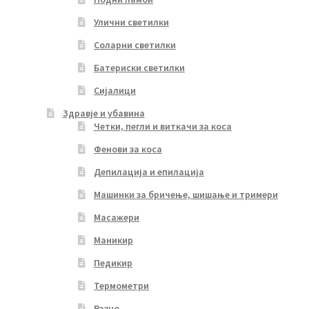
Улични светилки
Соларни светилки
Батериски светилки
Сијалици
Здравје и убавина
Четки, пегли и виткачи за коса
Фенови за коса
Депилација и епилација
Машинки за бричење, шишање и тримери
Масажери
Маникир
Педикир
Термометри
Разно