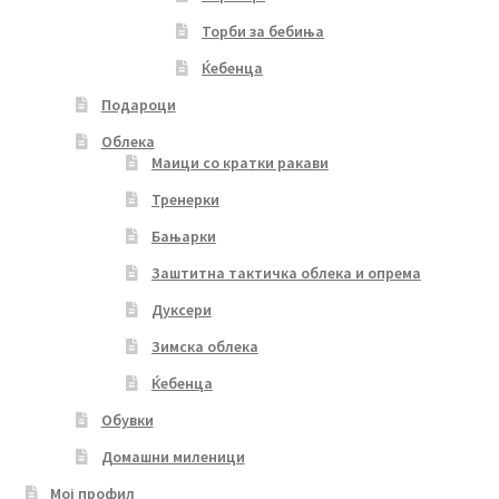
Торби за бебиња
Ќебенца
Подароци
Облека
Маици со кратки ракави
Тренерки
Бањарки
Заштитна тактичка облека и опрема
Дуксери
Зимска облека
Ќебенца
Обувки
Домашни миленици
Мој профил