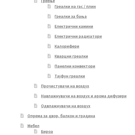
Греење
Греалки на гас / плин
Греалки за бања
Електрични камини
Електрични радијатори
Калорифери
Кварцни греалки
Панелни конвектори
Тајфун греалки
Прочистувачи на воздух
Навлажнувачи на воздух и арома дифузери
Одвлажнувачи на воздух
Опрема за двор, балкон и градина
Мебел
Бироа