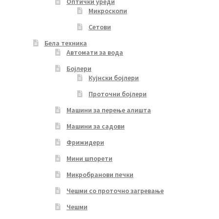
Оптички уреди
Микроскопи
Сетови
Бела техника
Автомати за вода
Бојлери
Кујнски бојлери
Проточни бојлери
Машини за перење алишта
Машини за садови
Фрижидери
Мини шпорети
Микробранови печки
Чешми со проточно загревање
Чешми