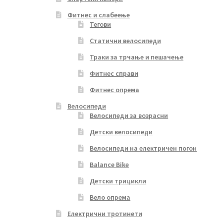
Фитнес и слабеење
Тегови
Статични велосипеди
Траки за трчање и пешачење
Фитнес справи
Фитнес опрема
Велосипеди
Велосипеди за возрасни
Детски велосипеди
Велосипеди на електричен погон
Balance Bike
Детски трицикли
Вело опрема
Електрични тротинети