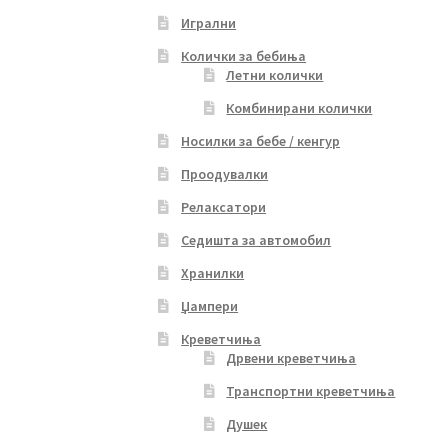
Игрални
Колички за бебиња
Летни колички
Комбинирани колички
Носилки за бебе / кенгур
Проодувалки
Релаксатори
Седишта за автомобил
Хранилки
Џампери
Креветчиња
Дрвени креветчиња
Транспортни креветчиња
Душек