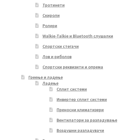
Тротинети
Скироли
Ролери
Walkie-Talkie и Bluetooth слушалки
Спортски стегачи
Лов и риболов
Спортски реквизити и опрема
Греење и ладење
Ладење
Сплит системи
Инвертер сплит системи
Преносни климатизери
Вентилатори за разладување
Воздушни разладувачи