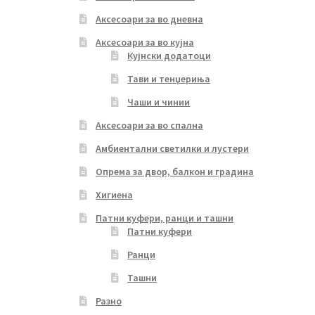
Аксесоари за во дневна
Аксесоари за во кујна
Кујнски додатоци
Тави и тенџериња
Чаши и чинии
Аксесоари за во спална
Амбиентални светилки и лустери
Опрема за двор, балкон и градина
Хигиена
Патни куфери, ранци и ташни
Патни куфери
Ранци
Ташни
Разно