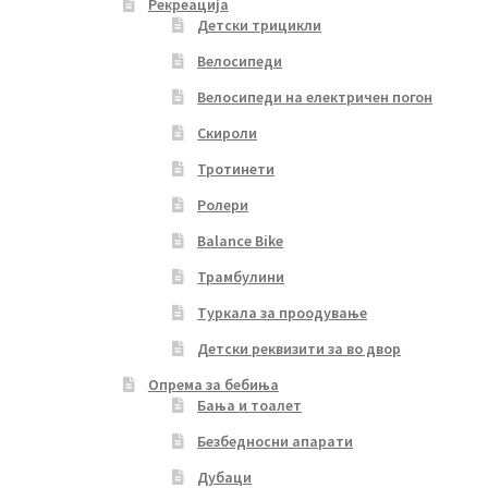
Рекреација
Детски трицикли
Велосипеди
Велосипеди на електричен погон
Скироли
Тротинети
Ролери
Balance Bike
Трамбулини
Туркала за проодување
Детски реквизити за во двор
Опрема за бебиња
Бања и тоалет
Безбедносни апарати
Дубаци