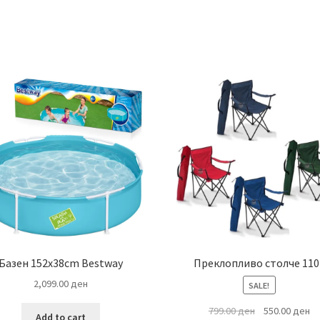
Базен 152х38cm Bestway
Преклопливо столче 110
2,099.00
ден
SALE!
Original
Cu
799.00
ден
550.00
ден
Add to cart