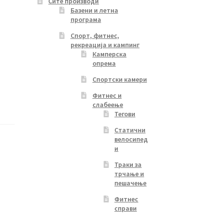
Сите производи
Базени и летна
програма
Спорт, фитнес,
рекреација и кампинг
Камперска
опрема
Спортски камери
Фитнес и
слабеење
Тегови
Статични
велосипед
и
Траки за
трчање и
пешачење
Фитнес
справи