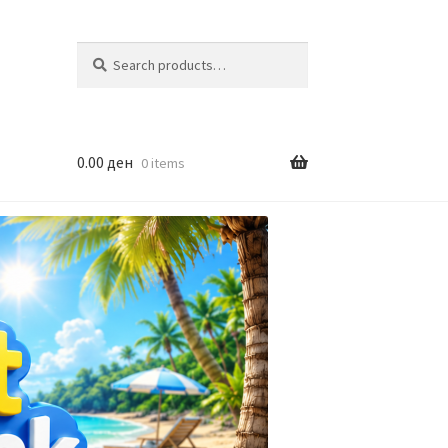
Search
Search
for:
0.00
ден
0 items