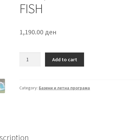
FISH
1,190.00
ден
Детско
Add to cart
базенче
со
настрешница
ANGLER
Category:
Базени и летна програма
FISH
quantity
scription