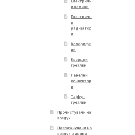
Електричн
и камини
Електричн
и
радијатор
и
Калорифе
ри
Кварцни
греалки
Панелни
конвектор
и
Тајфун
греалки
Прочистувачи на
воздух
Навлажнувачи на
воздух и арома