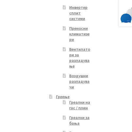
ice
s
Инвертер
сплит
duct
0.00 ден.
системи
s
tiple
Преносни
iants.
климатизе
ри
e
ions
Вентилато
y
ри за
разладува
osen
ње
Воздушни
разладува
duct
чи
ge
Греење
Греалки на
гас / плин
Греалки за
бања