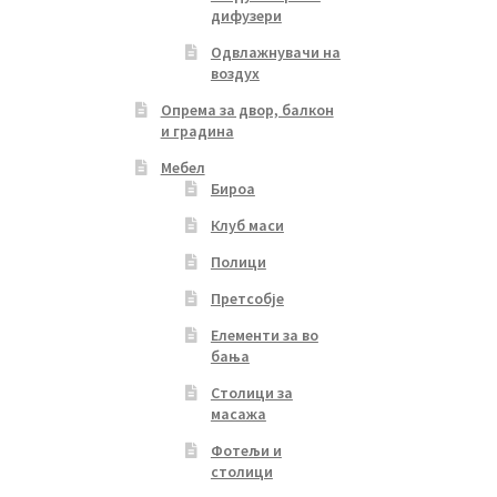
дифузери
Одвлажнувачи на
воздух
Опрема за двор, балкон
и градина
Мебел
Бироа
Клуб маси
Полици
Претсобје
Елементи за во
бања
Столици за
масажа
Фотељи и
столици