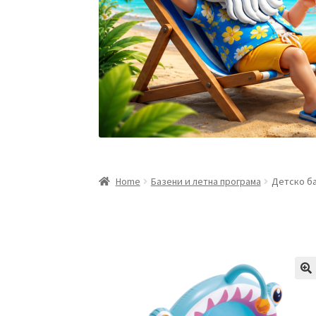
Home
Базени и летна програма
Детско ба