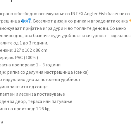
грано и безбедно освежување со INTEX Angler Fish базенче со
трешница
. Веселиот дизајн со рипка и вградената сенка
зможуваат пријатна игра дури и во топлите денови. Со меко
вливо дно, ова базенче нуди удобност и сигурност – идеално 
алите од 1 до 3 години.
нзии: 127 x 102 x 86 cm
еријал: PVC (100%)
асна препорака: 1 – 3 години
јн: рипка со делумна настрешница (сенка)
о надувливо дно за поголема удобност
умна заштита од сонце
пактен и лесен за поставување
оден за двор, тераса или патување
на на производ: 1.26 kg
19