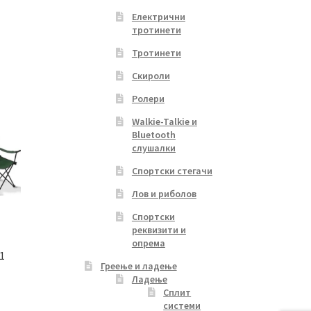
Електрични
тротинети
Тротинети
Скироли
Ролери
Walkie-Talkie и
Bluetooth
слушалки
Спортски стегачи
Лов и риболов
Спортски
реквизити и
опрема
1
Греење и ладење
Ладење
Сплит
rrent
системи