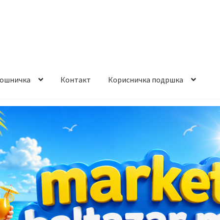
ошничка
Контакт
Корисничка подршка
става и начин на плаќање
Контакт
Корисничка подршка
а на производ
Сите производи
Услови за користење