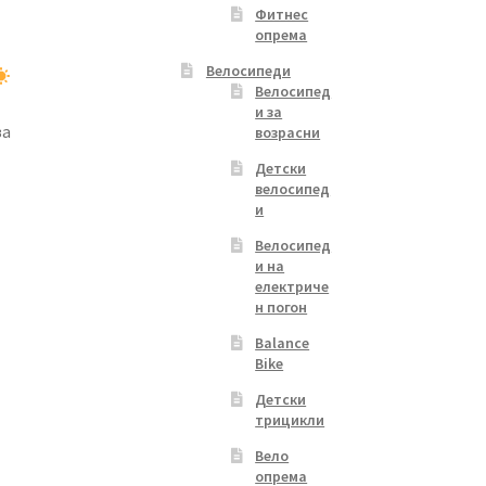
Фитнес
опрема
Велосипеди
Велосипед
и за
за
возрасни
Детски
велосипед
и
Велосипед
и на
електриче
н погон
Balance
Bike
Детски
трицикли
Вело
опрема