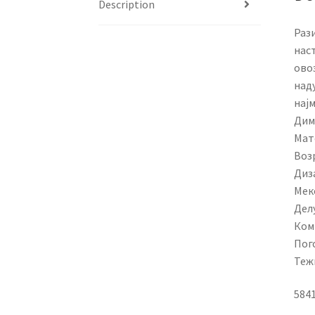
Description
Рази
нас
ово
наду
најм
Диме
Мат
Возр
Диза
Мек
Дел
Ком
Пог
Тежи
584