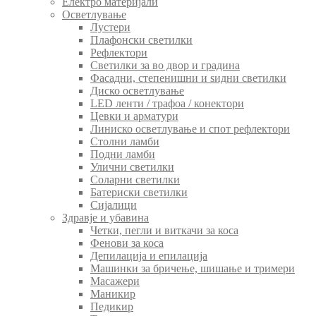
Електро материјали
Осветлување
Лустери
Плафонски светилки
Рефлектори
Светилки за во двор и градина
Фасадни, степенишни и ѕидни светилки
Диско осветлување
LED ленти / трафоа / конектори
Цевки и арматури
Линиско осветлување и спот рефлектори
Столни ламби
Подни ламби
Улични светилки
Соларни светилки
Батериски светилки
Сијалици
Здравје и убавина
Четки, пегли и виткачи за коса
Фенови за коса
Депилација и епилација
Машинки за бричење, шишање и тримери
Масажери
Маникир
Педикир