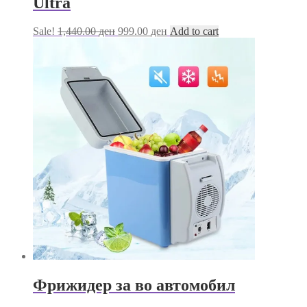
Ultra
Original
Current
Sale!
1,440.00
ден
999.00
ден
Add to cart
price
price
was:
is:
1,440.00 ден.
999.00 ден.
Фрижидер за во автомобил