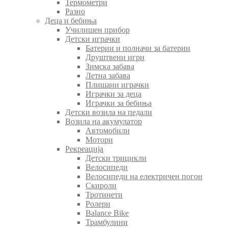
Термометри
Разно
Деца и бебиња
Училишен прибор
Детски играчки
Батерии и полначи за батерии
Друштвени игри
Зимска забава
Летна забава
Плишани играчки
Играчки за деца
Играчки за бебиња
Детски возила на педали
Возила на акумулатор
Автомобили
Мотори
Рекреација
Детски трицикли
Велосипеди
Велосипеди на електричен погон
Скироли
Тротинети
Ролери
Balance Bike
Трамбулини