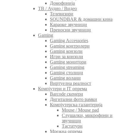
Домофонија
ТВ / Аудио / Видео
Телевизори
SOUNDBAR & домашни кина
Караоке звучници
Преносни звучници
Gaming
Gaming Accessories
Gaming контролери
Gaming конзоли
Игри за конзоли
Gaming монитори
Gaming streaming
Gaming столици
Gaming волани
Виртуелна реалност
Компјутери и IT опрема
Barcode скенери
Дигитални фото рамки
Компјутерска галантерија
Mouse / Mouse pad
Слушалки, микрофони и
звучници
Тастатури
Мрежна опрема