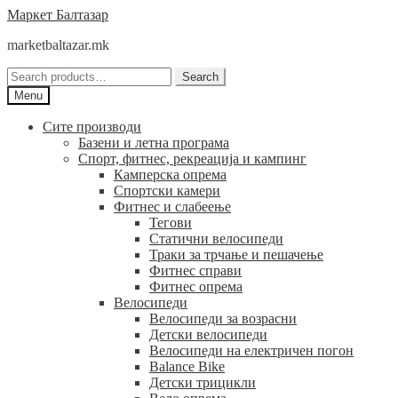
Skip
Skip
Маркет Балтазар
to
to
marketbaltazar.mk
navigation
content
Search
Search
for:
Menu
Сите производи
Базени и летна програма
Спорт, фитнес, рекреација и кампинг
Камперска опрема
Спортски камери
Фитнес и слабеење
Тегови
Статични велосипеди
Траки за трчање и пешачење
Фитнес справи
Фитнес опрема
Велосипеди
Велосипеди за возрасни
Детски велосипеди
Велосипеди на електричен погон
Balance Bike
Детски трицикли