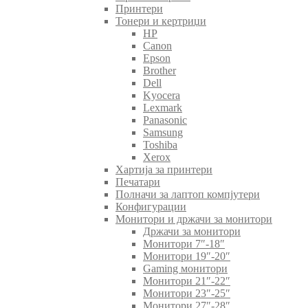
Принтери
Тонери и кертриџи
HP
Canon
Epson
Brother
Dell
Kyocera
Lexmark
Panasonic
Samsung
Toshiba
Xerox
Хартија за принтери
Печатари
Полначи за лаптоп компјутери
Конфигурации
Монитори и држачи за монитори
Држачи за монитори
Монитори 7″-18″
Монитори 19″-20″
Gaming монитори
Монитори 21″-22″
Монитори 23″-25″
Монитори 27″-28″