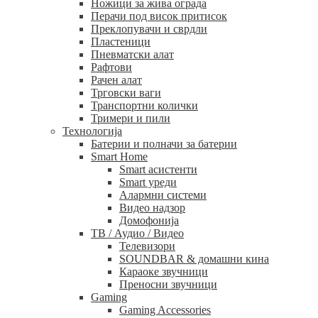
Ножици за жива ограда
Перачи под висок притисок
Преклопувачи и сврдли
Пластеници
Пневматски алат
Рафтови
Рачен алат
Трговски ваги
Транспортни колички
Тримери и пили
Технологија
Батерии и полначи за батерии
Smart Home
Smart асистенти
Smart уреди
Алармни системи
Видео надзор
Домофонија
ТВ / Аудио / Видео
Телевизори
SOUNDBAR & домашни кина
Караоке звучници
Преносни звучници
Gaming
Gaming Accessories