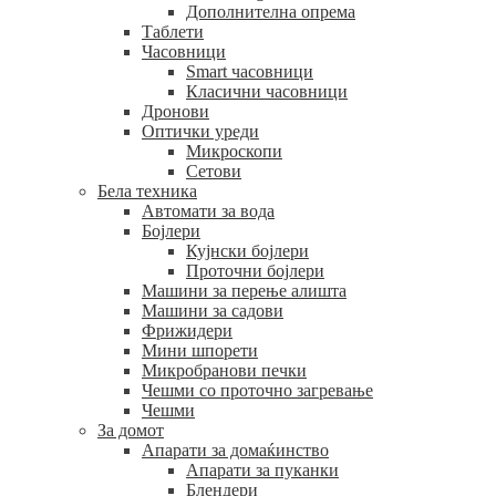
Дополнителна опрема
Таблети
Часовници
Smart часовници
Класични часовници
Дронови
Оптички уреди
Микроскопи
Сетови
Бела техника
Автомати за вода
Бојлери
Кујнски бојлери
Проточни бојлери
Машини за перење алишта
Машини за садови
Фрижидери
Мини шпорети
Микробранови печки
Чешми со проточно загревање
Чешми
За домот
Апарати за домаќинство
Апарати за пуканки
Блендери