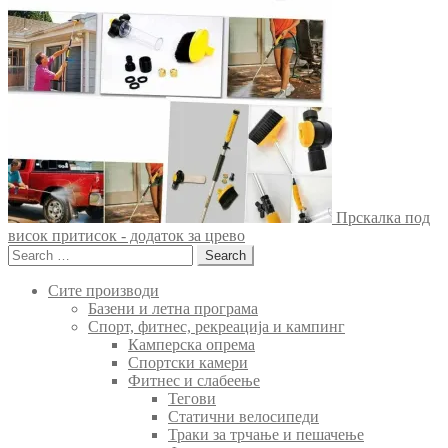
Прскалка под
висок притисок - додаток за црево
Search
for:
Сите производи
Базени и летна програма
Спорт, фитнес, рекреација и кампинг
Камперска опрема
Спортски камери
Фитнес и слабеење
Тегови
Статични велосипеди
Траки за трчање и пешачење