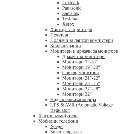
Lexmark
Panasonic
Samsung
Toshiba
Xerox
Хартија за принтери
Печатари
Полначи за лаптоп компјутери
Конфигурации
Монитори и држачи за монитори
Држачи за монитори
Монитори 7″-18″
Монитори 19″-20″
Gaming монитори
Монитори 21″-22″
Монитори 23″-25″
Монитори 27″-28″
Монитори 32″+
Надворешна меморија
UPS & AVR (Automatic Voltage
Regulator)
Лаптоп компјутери
Мобилни телефони
Уреди
Smart sunglasses