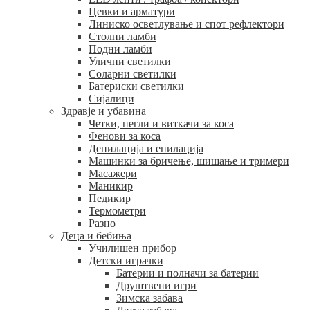
Цевки и арматури
Линиско осветлување и спот рефлектори
Столни ламби
Подни ламби
Улични светилки
Соларни светилки
Батериски светилки
Сијалици
Здравје и убавина
Четки, пегли и виткачи за коса
Фенови за коса
Депилација и епилација
Машинки за бричење, шишање и тримери
Масажери
Маникир
Педикир
Термометри
Разно
Деца и бебиња
Училишен прибор
Детски играчки
Батерии и полначи за батерии
Друштвени игри
Зимска забава