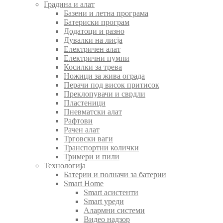
Градина и алат
Базени и летна програма
Батериски програм
Додатоци и разно
Дувалки на лисја
Електричен алат
Електрични пумпи
Косилки за трева
Ножици за жива ограда
Перачи под висок притисок
Преклопувачи и сврдли
Пластеници
Пневматски алат
Рафтови
Рачен алат
Трговски ваги
Транспортни колички
Тримери и пили
Технологија
Батерии и полначи за батерии
Smart Home
Smart асистенти
Smart уреди
Алармни системи
Видео надзор