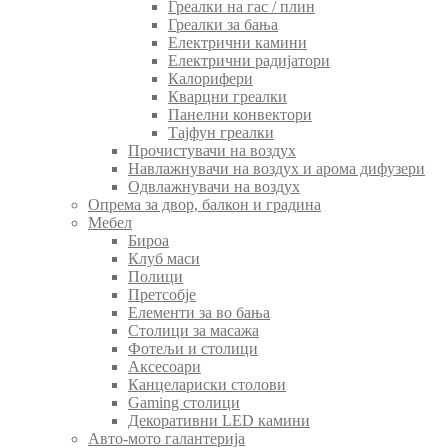
Греалки на гас / плин
Греалки за бања
Електрични камини
Електрични радијатори
Калорифери
Кварцни греалки
Панелни конвектори
Тајфун греалки
Прочистувачи на воздух
Навлажнувачи на воздух и арома дифузери
Одвлажнувачи на воздух
Опрема за двор, балкон и градина
Мебел
Бироа
Клуб маси
Полици
Претсобје
Елементи за во бања
Столици за масажа
Фотељи и столици
Аксесоари
Канцелариски столови
Gaming столици
Декоративни LED камини
Авто-мото галантерија