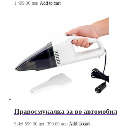
1,499.00
ден
Add to cart
Правосмукалка за во автомобил
Original
Current
Sale!
599.00
ден
399.00
ден
Add to cart
price
price