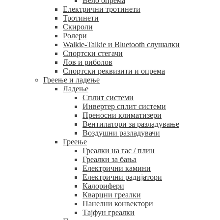
Вело опрема
Електрични тротинети
Тротинети
Скироли
Ролери
Walkie-Talkie и Bluetooth слушалки
Спортски стегачи
Лов и риболов
Спортски реквизити и опрема
Греење и ладење
Ладење
Сплит системи
Инвертер сплит системи
Преносни климатизери
Вентилатори за разладување
Воздушни разладувачи
Греење
Греалки на гас / плин
Греалки за бања
Електрични камини
Електрични радијатори
Калорифери
Кварцни греалки
Панелни конвектори
Тајфун греалки