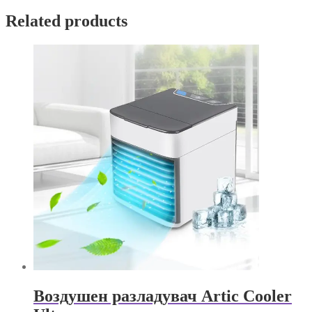
автомобил
Related products
quantity
Воздушен разладувач Artic Cooler