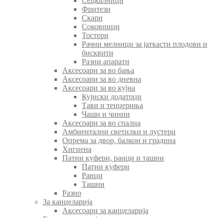
Сецкалници
Фритези
Скари
Соковници
Тостери
Рачни мелници за јаткасти плодови и
бисквити
Разни апарати
Аксесоари за во бања
Аксесоари за во дневна
Аксесоари за во кујна
Кујнски додатоци
Тави и тенџериња
Чаши и чинии
Аксесоари за во спална
Амбиентални светилки и лустери
Опрема за двор, балкон и градина
Хигиена
Патни куфери, ранци и ташни
Патни куфери
Ранци
Ташни
Разно
За канцеларија
Аксесоари за канцеларија