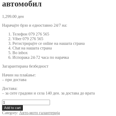
автомобил
1,299.00
ден
Нарачајте брзо и едноставно
24/7
на:
Телефон 079 276 565
Viber 079 276 565
Регистрирајте се online на нашата страна
Chat на нашата страна
Во inbox
Испорака 24-72 часа по нарачка
Загарантирана безбедност
Начин на плаќање:
– при достава
Достава:
– за сите градови и села 140 ден. за достава до врата
Bluetooth
радио
Add to cart
за
Category:
Авто-мото галантерија
во