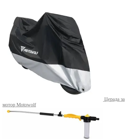
was:
is:
599.00 ден.
399.00 ден.
Церада за
мотор Motowolf