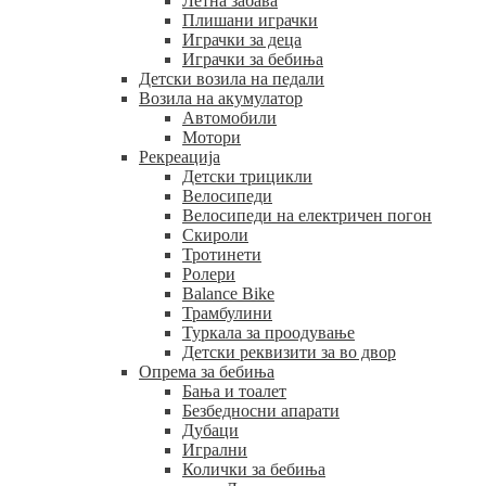
Летна забава
Плишани играчки
Играчки за деца
Играчки за бебиња
Детски возила на педали
Возила на акумулатор
Автомобили
Мотори
Рекреација
Детски трицикли
Велосипеди
Велосипеди на електричен погон
Скироли
Тротинети
Ролери
Balance Bike
Трамбулини
Туркала за проодување
Детски реквизити за во двор
Опрема за бебиња
Бања и тоалет
Безбедносни апарати
Дубаци
Игрални
Колички за бебиња