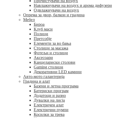
Прочистувачи на воздух
Навлажнувачи на воздух и арома дифузери
Одвлажнувачи на воздух
Опрема за двор, балкон и градина
Мебел
Бироа
Клуб маси
Полици
Претсобје
Елементи за во бања
Столици за масажа
Фотељи и столици
Аксесоари
Канцелариски столови
Gaming столици
Декоративни LED камини
Авто-мото галантерија
Градина и алат
Базени и летна програма
Батериски програм
Додатоци и разно
Дувалки на лисја
Електричен алат
Електрични пумпи
Косилки за трева