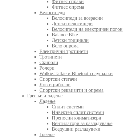
Фитнес справи
Фитнес опрема
Велосипеди
Велосипеди за возрасни
Детски велосипеди
Велосипеди на електричен погон
Balance Bike
Детски трицикли
Вело опрема
Електрични тротинети
Тротинети
Скироли
Ролери
Walkie-Talkie и Bluetooth слушалки
Спортски стегачи
Лов и риболов
Спортски реквизити и опрема
Греење и ладење
Ладење
Сплит системи
Инвертер сплит системи
Преносни климатизери
Вентилатори за разладување
Воздушни разладувачи
Греење