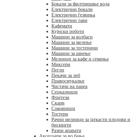
Бокали за филтрирање вода
Електрични бокали
Електрични ѓезвиња
Електрични тави
Кафемати
Кујнски роботи
Машини за колбаси
Машини за мелење
Машини за тестенини
Машини за шиење
Мелници за кафе и семиња
Миксери
Пегли
Пекачи за леб
Правосмукалки
Чистачи на пареа
Сецкалници
Фритези
Скари
Соковници
Тостери
Рачни мелници за јаткасти плодови и
бисквити
Разни апарати
Аксесоари за во бања