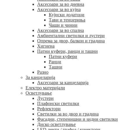
Аксесоари за во дневна
Аксесоари за во кујна
Кујнски додатоци
Тави и тенџериња
Чаши и чинии
Аксесоари за во спална
Амбиентални светилки и лустери
Опрема за двор, балкон и градина
Хигиена
Патни куфери, ранци и ташни
Патни куфери
Ранци
Ташни
Разно
За канцеларија
Аксесоари за канцеларија
Електро материјали
Осветлување
Лустери
Плафонски светилки
Рефлектори
Светилки за во двор и градина
Фасадни, степенишни и ѕидни светилки
Диско осветлување
LED ленти / трафоа / конектори