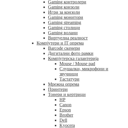
Gaming контролери
Gaming конзоли
Игри за конзоли
Gaming монитори
Gaming streaming
Gaming столици
Gaming волани
Виртуелна реалност
Компјутери и IT опрема
Barcode скенери
Дигитални фото рамки
Компјутерска галантерија
Mouse / Mouse pad
Слушалки, микрофони и
звучници
Тастатури
Мрежна опрема
Принтери
Тонери и кертриџи
HP
Canon
Epson
Brother
Dell
Kyocera