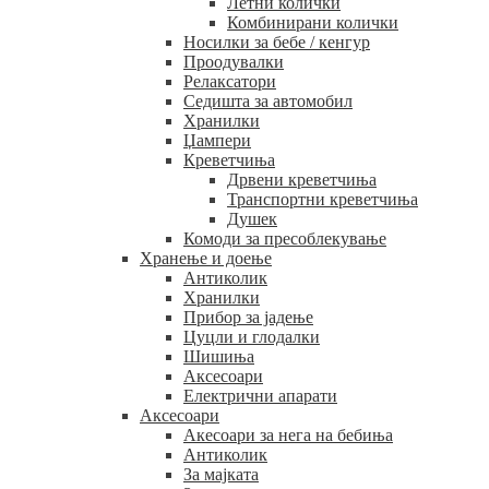
Летни колички
Комбинирани колички
Носилки за бебе / кенгур
Проодувалки
Релаксатори
Седишта за автомобил
Хранилки
Џампери
Креветчиња
Дрвени креветчиња
Транспортни креветчиња
Душек
Комоди за пресоблекување
Хранење и доење
Антиколик
Хранилки
Прибор за јадење
Цуцли и глодалки
Шишиња
Аксесоари
Електрични апарати
Аксесоари
Акесоари за нега на бебиња
Антиколик
За мајката