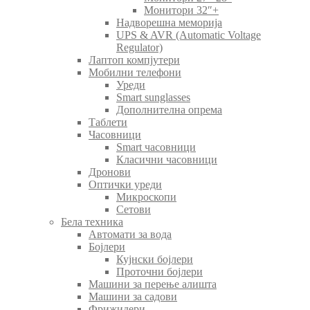
Монитори 32″+
Надворешна меморија
UPS & AVR (Automatic Voltage
Regulator)
Лаптоп компјутери
Мобилни телефони
Уреди
Smart sunglasses
Дополнителна опрема
Таблети
Часовници
Smart часовници
Класични часовници
Дронови
Оптички уреди
Микроскопи
Сетови
Бела техника
Автомати за вода
Бојлери
Кујнски бојлери
Проточни бојлери
Машини за перење алишта
Машини за садови
Фрижидери