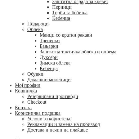
Заштитна ограда за кревет
Перници
Торби за бебиња
Ќебенца
Подароци
Облека
Маици со кратки ракави
Тренерки
Бањарки
Заштитна тактичка облека и опрема
Дуксери
Зимска облека
Ќебенца
Обувки
Домашни миленици
Мој профил
Кошничка
Резервирани производи
Checkout
Контакт
Корисничка подршка
Услови за користење
Рекламации и замена на производ
Достава и начин на плаќање