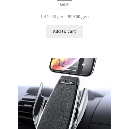
SALE!
Original
Current
1,440.00
ден
999.00
ден
price
price
was:
is:
Add to cart
1,440.00 ден.
999.00 ден.