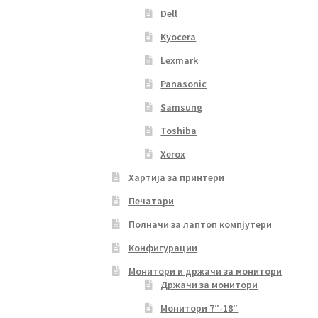
Dell
Kyocera
Lexmark
Panasonic
Samsung
Toshiba
Xerox
Хартија за принтери
Печатари
Полначи за лаптоп компјутери
Конфигурации
Монитори и држачи за монитори
Држачи за монитори
Монитори 7″-18″