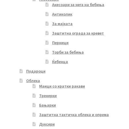
Акесоари за нега на бебиња
Антиколик
За мајката
Заштитна ограда за кревет
Перници
Торби за бебиња
Ќебенца
Подароци
Облека
Маици со кратки ракави
Тренерки
Бањарки
Заштитна тактичка облека и опрема
Дуксери