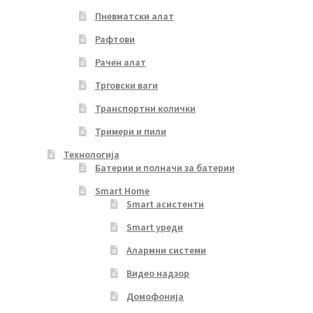
Пневматски алат
Рафтови
Рачен алат
Трговски ваги
Транспортни колички
Тримери и пили
Технологија
Батерии и полначи за батерии
Smart Home
Smart асистенти
Smart уреди
Алармни системи
Видео надзор
Домофонија