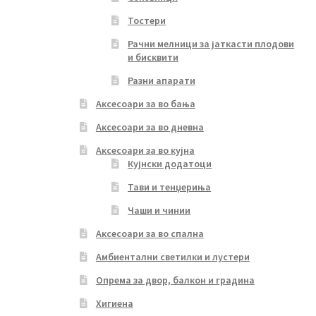
Тостери
Рачни мелници за јаткасти плодови
и бисквити
Разни апарати
Аксесоари за во бања
Аксесоари за во дневна
Аксесоари за во кујна
Кујнски додатоци
Тави и тенџериња
Чаши и чинии
Аксесоари за во спална
Амбиентални светилки и лустери
Опрема за двор, балкон и градина
Хигиена