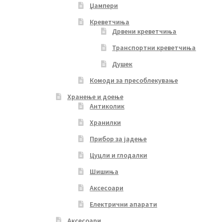
Џампери
Креветчиња
Дрвени креветчиња
Транспортни креветчиња
Душек
Комоди за пресоблекување
Хранење и доење
Антиколик
Хранилки
Прибор за јадење
Цуцли и глодалки
Шишиња
Аксесоари
Електрични апарати
Аксесоари