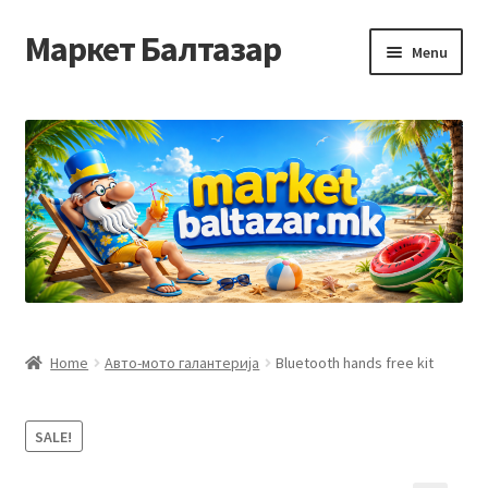
Маркет Балтазар
Skip
Skip
Menu
to
to
navigation
content
Home
Checkout
Homepage
Privacy Policy
Достава и начин на плаќање
Home
Авто-мото галантерија
Bluetooth hands free kit
Контакт
SALE!
Корисничка подршка