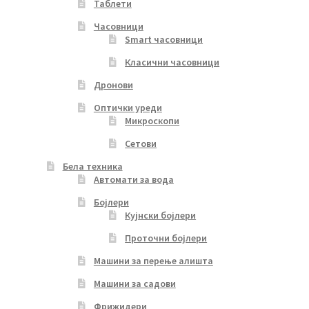
Таблети
Часовници
Smart часовници
Класични часовници
Дронови
Оптички уреди
Микроскопи
Сетови
Бела техника
Автомати за вода
Бојлери
Кујнски бојлери
Проточни бојлери
Машини за перење алишта
Машини за садови
Фрижидери