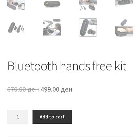
Bluetooth hands free kit
Original
Current
670.00
ден
499.00
ден
price
price
was:
is:
Bluetooth
Add to cart
hands
670.00 ден.
499.00 ден.
free
kit