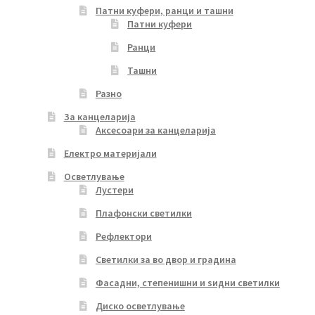
Патни куфери, ранци и ташни
Патни куфери
Ранци
Ташни
Разно
За канцеларија
Аксесоари за канцеларија
Електро материјали
Осветлување
Лустери
Плафонски светилки
Рефлектори
Светилки за во двор и градина
Фасадни, степенишни и ѕидни светилки
Диско осветлување