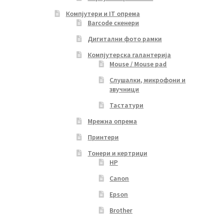
Компјутери и IT опрема
Barcode скенери
Дигитални фото рамки
Компјутерска галантерија
Mouse / Mouse pad
Слушалки, микрофони и
звучници
Тастатури
Мрежна опрема
Принтери
Тонери и кертриџи
HP
Canon
Epson
Brother