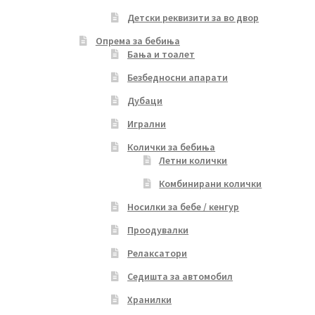
Детски реквизити за во двор
Опрема за бебиња
Бања и тоалет
Безбедносни апарати
Дубаци
Игрални
Колички за бебиња
Летни колички
Комбинирани колички
Носилки за бебе / кенгур
Проодувалки
Релаксатори
Седишта за автомобил
Хранилки