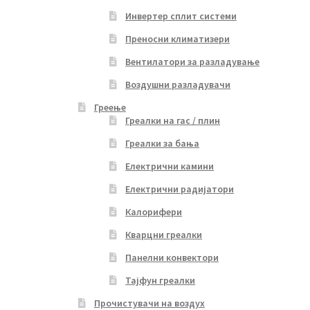
Инвертер сплит системи
Преносни климатизери
Вентилатори за разладување
Воздушни разладувачи
Греење
Греалки на гас / плин
Греалки за бања
Електрични камини
Електрични радијатори
Калорифери
Кварцни греалки
Панелни конвектори
Тајфун греалки
Прочистувачи на воздух