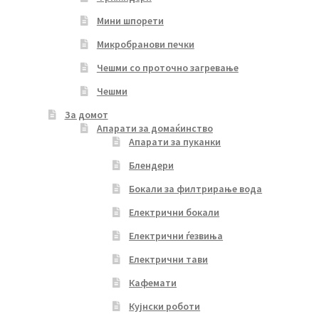
Мини шпорети
Микробранови печки
Чешми со проточно загревање
Чешми
За домот
Апарати за домаќинство
Апарати за пуканки
Блендери
Бокали за филтрирање вода
Електрични бокали
Електрични ѓезвиња
Електрични тави
Кафемати
Кујнски роботи