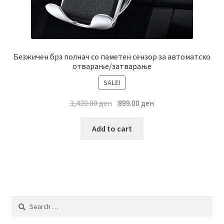
Безжичен брз полнач со паметен сензор за автоматско
отварање/затварање
SALE!
Original
Current
1,420.00
ден
899.00
ден
price
price
was:
is:
Add to cart
1,420.00 ден.
899.00 ден.
Search
for: