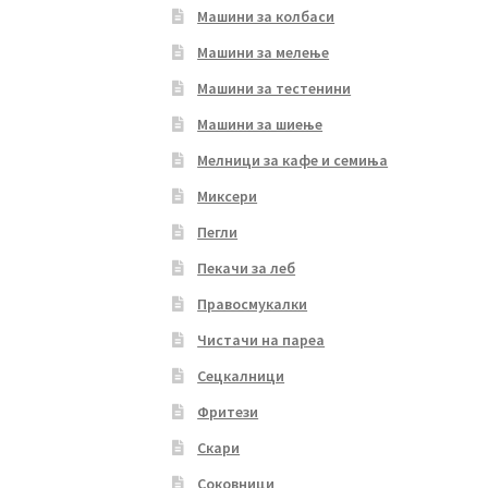
Машини за колбаси
Машини за мелење
Машини за тестенини
Машини за шиење
Мелници за кафе и семиња
Миксери
Пегли
Пекачи за леб
Правосмукалки
Чистачи на пареа
Сецкалници
Фритези
Скари
Соковници