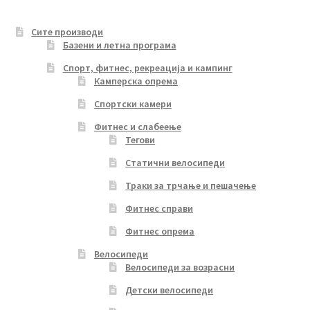
Сите производи
Базени и летна програма
Спорт, фитнес, рекреација и кампинг
Камперска опрема
Спортски камери
Фитнес и слабеење
Тегови
Статични велосипеди
Траки за трчање и пешачење
Фитнес справи
Фитнес опрема
Велосипеди
Велосипеди за возрасни
Детски велосипеди