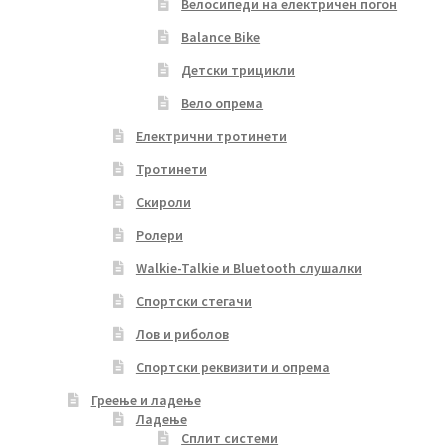
Велосипеди на електричен погон
Balance Bike
Детски трицикли
Вело опрема
Електрични тротинети
Тротинети
Скироли
Ролери
Walkie-Talkie и Bluetooth слушалки
Спортски стегачи
Лов и риболов
Спортски реквизити и опрема
Греење и ладење
Ладење
Сплит системи