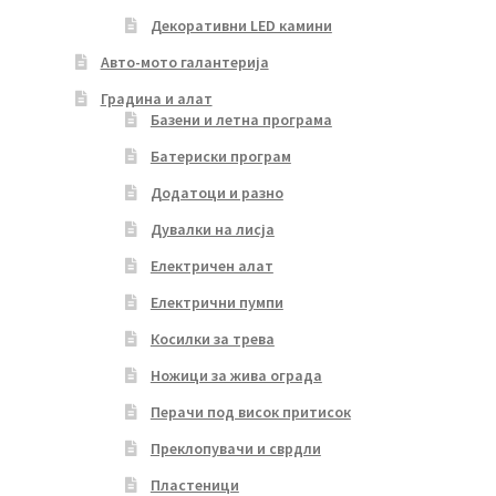
Декоративни LED камини
Авто-мото галантерија
Градина и алат
Базени и летна програма
Батериски програм
Додатоци и разно
Дувалки на лисја
Електричен алат
Електрични пумпи
Косилки за трева
Ножици за жива ограда
Перачи под висок притисок
Преклопувачи и сврдли
Пластеници