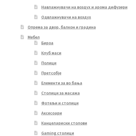
Навлажнувачи на воздух и арома дифузери
Одвлажнувачи на воздух
Опрема за двор, балкон и градина
Мебел
Бироа
Клуб маси
Полици
Претсобје
Елементи за во бања
Столици за масажа
Фотељи и столици
Аксесоари
Канцелариски столови
Gaming столици