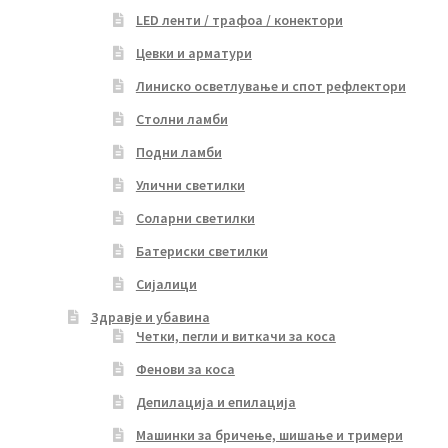
LED ленти / трафоа / конектори
Цевки и арматури
Линиско осветлување и спот рефлектори
Столни ламби
Подни ламби
Улични светилки
Соларни светилки
Батериски светилки
Сијалици
Здравје и убавина
Четки, пегли и виткачи за коса
Фенови за коса
Депилација и епилација
Машинки за бричење, шишање и тримери