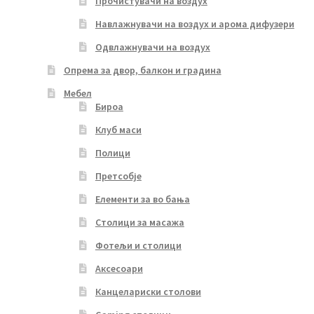
Прочистувачи на воздух
Навлажнувачи на воздух и арома дифузери
Одвлажнувачи на воздух
Опрема за двор, балкон и градина
Мебел
Бироа
Клуб маси
Полици
Претсобје
Елементи за во бања
Столици за масажа
Фотељи и столици
Аксесоари
Канцелариски столови