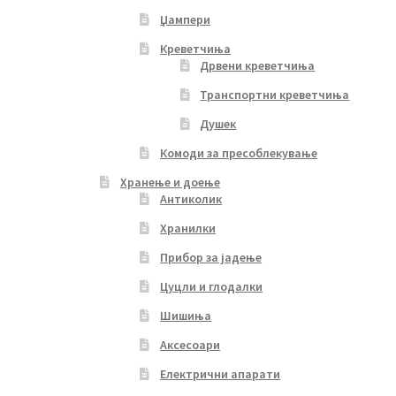
Џампери
Креветчиња
Дрвени креветчиња
Транспортни креветчиња
Душек
Комоди за пресоблекување
Хранење и доење
Антиколик
Хранилки
Прибор за јадење
Цуцли и глодалки
Шишиња
Аксесоари
Електрични апарати