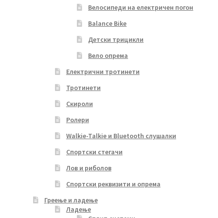
Велосипеди на електричен погон
Balance Bike
Детски трицикли
Вело опрема
Електрични тротинети
Тротинети
Скироли
Ролери
Walkie-Talkie и Bluetooth слушалки
Спортски стегачи
Лов и риболов
Спортски реквизити и опрема
Греење и ладење
Ладење