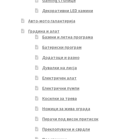
Gaming столици
Декоративни LED камини
Авто-мото галантерија
Градина и алат
Базени и летна програма
Батериски програм
Додатоци и разно
Дувалки на лисја
Електричен алат
Електрични пумпи
Косилки за трева
Ножици за жива ограда
Перачи под висок притисок
Преклопувачи и сврдли