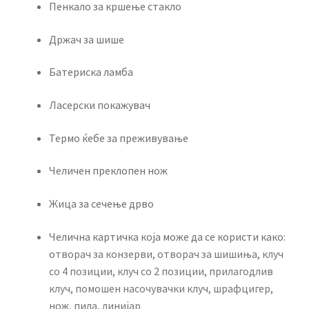
Пенкало за кршење стакло
Држач за шише
Батериска ламба
Ласерски покажувач
Термо ќебе за преживување
Челичен преклопен нож
Жица за сечење дрво
Челична картичка која може да се користи како:
о
творач за конзерви, о
творач за шишиња, к
луч
со 4 позиции, к
луч со 2 позиции, п
рилагодлив
клуч, п
омошен насочувачки клуч, ш
рафцигер,
н
ож, п
ила, линијар