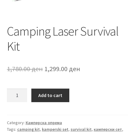
Camping Laser Survival
Kit
Original
Current
1,780.00
ден
1,299.00
ден
price
price
was:
is:
Camping
Add to cart
Laser
1,780.00 ден.
1,299.00 ден.
Survival
Kit
quantity
Category:
Камперска опрема
Tags:
camping kit
,
kamperski set
,
survival kit
,
камперски сет
,