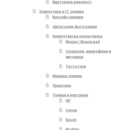
Виртуелна реалност
Компјутери и IT опрема
Barcode скенери
Дигитални фото рамки
Компјутерска галантерија
Mouse / Mouse pad
Слушалки, микрофони и
звучници
Тастатури
Мрежна опрема
Принтери
Тонери и кертриџи
HP
Canon
Epson
Brother