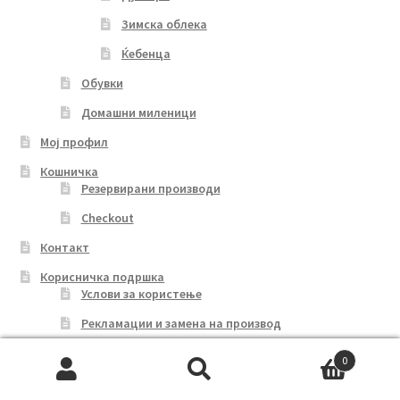
Зимска облека
Ќебенца
Обувки
Домашни миленици
Мој профил
Кошничка
Резервирани производи
Checkout
Контакт
Корисничка подршка
Услови за користење
Рекламации и замена на производ
Достава и начин на плаќање
0
Search
Search