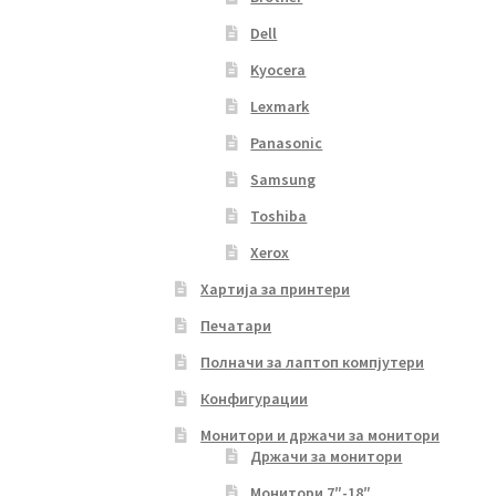
Dell
Kyocera
Lexmark
Panasonic
Samsung
Toshiba
Xerox
Хартија за принтери
Печатари
Полначи за лаптоп компјутери
Конфигурации
Монитори и држачи за монитори
Држачи за монитори
Монитори 7″-18″