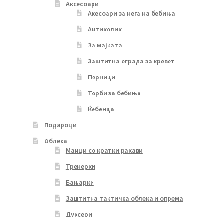
Аксесоари
Акесоари за нега на бебиња
Антиколик
За мајката
Заштитна ограда за кревет
Перници
Торби за бебиња
Ќебенца
Подароци
Облека
Маици со кратки ракави
Тренерки
Бањарки
Заштитна тактичка облека и опрема
Дуксери