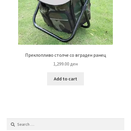
product
page
Преклопливо столче со вграден ранец
1,299.00
ден
Add to cart
Search
for: