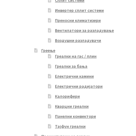
Сплит системи
Инвертер сплит системи
Преносни климатизери
Вентилатори за разладување
Воздушни разладувачи
Греење
Греалки на гас / плин
Греалки за бања
Електрични камини
Електрични радијатори
Калорифери
Кварцни греалки
Панелни конвектори
Тајфун греалки