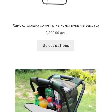
Хамок лулашка со метална конструкција Baccata
2,899.00
ден
This
Select options
product
has
multiple
variants.
The
options
may
be
chosen
on
the