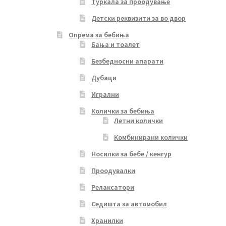
Туркала за проодување
Детски реквизити за во двор
Опрема за бебиња
Бања и тоалет
Безбедносни апарати
Дубаци
Игрални
Колички за бебиња
Летни колички
Комбинирани колички
Носилки за бебе / кенгур
Проодувалки
Релаксатори
Седишта за автомобил
Хранилки