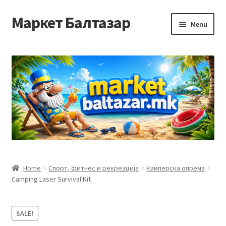
Маркет Балтазар
Skip
Skip
Menu
to
to
navigation
content
Home
Checkout
Homepage
Privacy Policy
Достава и начин на плаќање
Home
Спорт, фитнес и рекреација
Камперска опрема
Camping Laser Survival Kit
Контакт
Корисничка подршка
SALE!