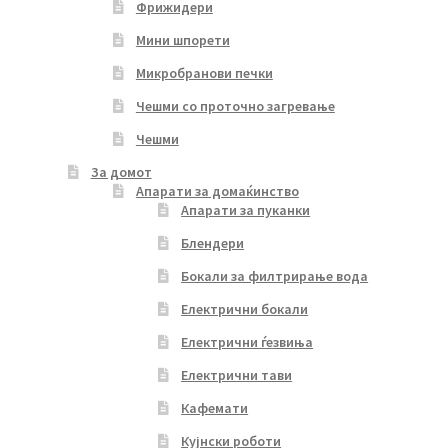
Фрижидери
Мини шпорети
Микробранови печки
Чешми со проточно загревање
Чешми
За домот
Апарати за домаќинство
Апарати за пуканки
Блендери
Бокали за филтрирање вода
Електрични бокали
Електрични ѓезвиња
Електрични тави
Кафемати
Кујнски роботи