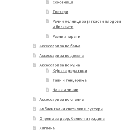
Соковници
Тостери
Рачни мелници за јаткасти плодови
и бисквити
Разни апарати
Аксесоари за во бања
Аксесоари за во дневна
Аксесоари за во кујна
Кујнски додатоци
Тави и тенџериња
Чаши и чинии
Аксесоари за во спална
Амбиентални светилки и лустери
Опрема за двор, балкон и градина
Хигиена