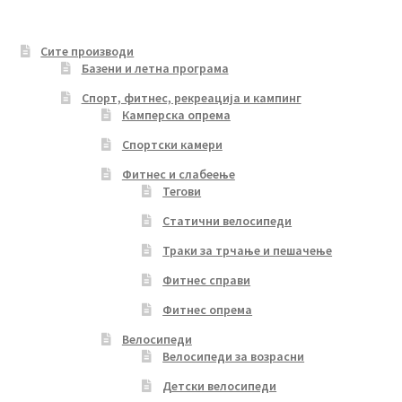
Сите производи
Базени и летна програма
Спорт, фитнес, рекреација и кампинг
Камперска опрема
Спортски камери
Фитнес и слабеење
Тегови
Статични велосипеди
Траки за трчање и пешачење
Фитнес справи
Фитнес опрема
Велосипеди
Велосипеди за возрасни
Детски велосипеди