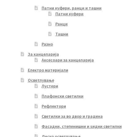
Патни куфери, ранци и ташни
Патни куфери
Ранци
Ташни
Разно
За канцеларија
Аксесоари за канцеларија
Електро материјали
Осветлување
Лустери
Плафонски светилки
Рефлектори
Светилки за во двор и градина
Фасадни, степенишни и ѕидни светилки
Диско осветлување