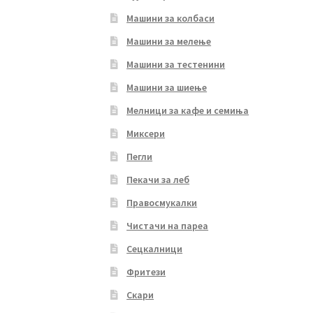
Машини за колбаси
Машини за мелење
Машини за тестенини
Машини за шиење
Мелници за кафе и семиња
Миксери
Пегли
Пекачи за леб
Правосмукалки
Чистачи на пареа
Сецкалници
Фритези
Скари