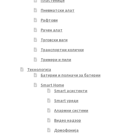
Пластеници
Пневматски алат
Рафтови
Рачен алат
Трговски ваги
Транспортни колички
Тримери и пили
Технологија
Батерии и полначи за батерии
Smart Home
Smart асистенти
Smart уреди
Алармни системи
Видео надзор
Домофонија