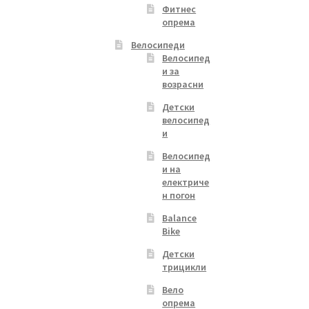
Фитнес
опрема
Велосипеди
Велосипед
и за
возрасни
Детски
велосипед
и
Велосипед
и на
електриче
н погон
Balance
Bike
Детски
трицикли
Вело
опрема