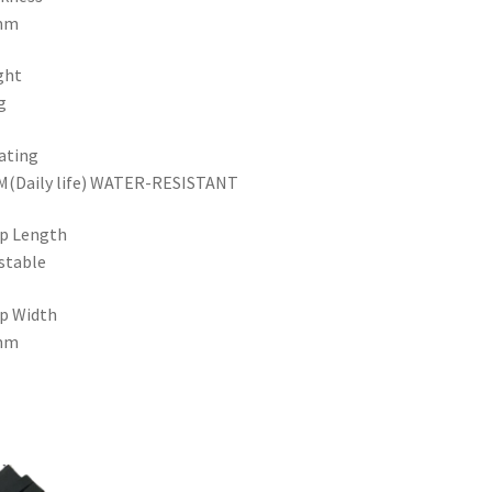
mm
ght
g
ating
M(Daily life) WATER-RESISTANT
p Length
stable
p Width
mm