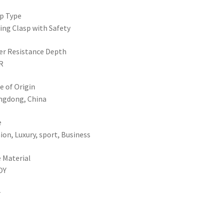
p Type
ing Clasp with Safety
r Resistance Depth
R
e of Origin
ngdong, China
e
ion, Luxury, sport, Business
 Material
OY
r