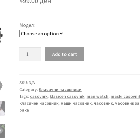
499.00
ден
Модел:
Часовник
Add to cart
IIK
Collection
quantity
SKU:
N/A
Category:
Класични часовници
Tags:
casovnik
,
klasicen casovnik
,
man watch
,
maski casovni
класичен часовник
,
маши часовник
,
часовник
,
часовник за
рака