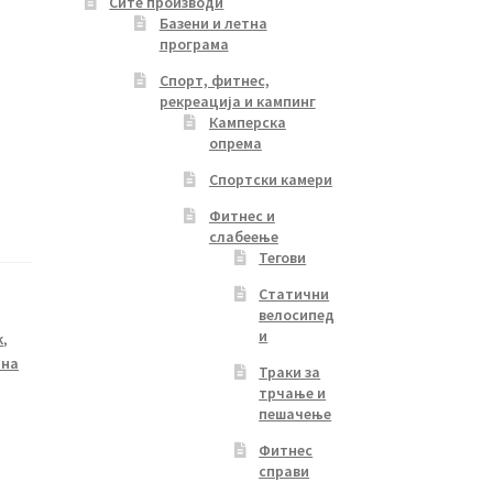
Сите производи
Базени и летна
програма
Спорт, фитнес,
рекреација и кампинг
Камперска
опрема
Спортски камери
Фитнес и
слабеење
Тегови
Статични
велосипед
и
k
,
 на
Траки за
трчање и
пешачење
Фитнес
справи