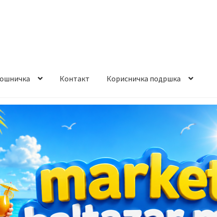
ошничка
Контакт
Корисничка подршка
става и начин на плаќање
Контакт
Корисничка подршка
а на производ
Сите производи
Услови за користење