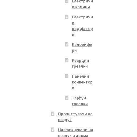
Електричн
и камини
Електричн
и
радијатор
и
Калорифе
ри
Кварцни
греалки
Панелни
конвектор
и
Тајфун
греалки
Прочистувачи на
воздух
Навлажнувачи на
воздух и арома