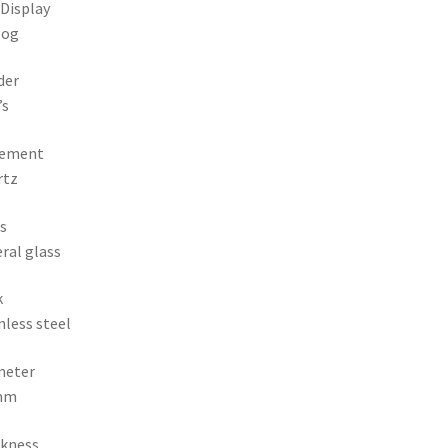
 Display
log
der
’s
ement
rtz
s
ral glass
k
nless steel
meter
mm
ckness