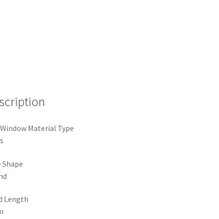
scription
 Window Material Type
s
e Shape
nd
d Length
m