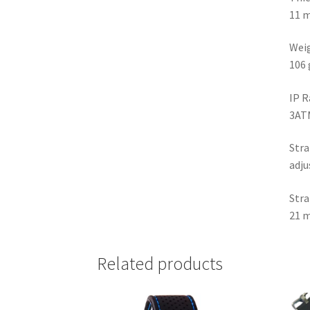
11 
Wei
106 
IP R
3AT
Stra
adju
Stra
21 
Related products