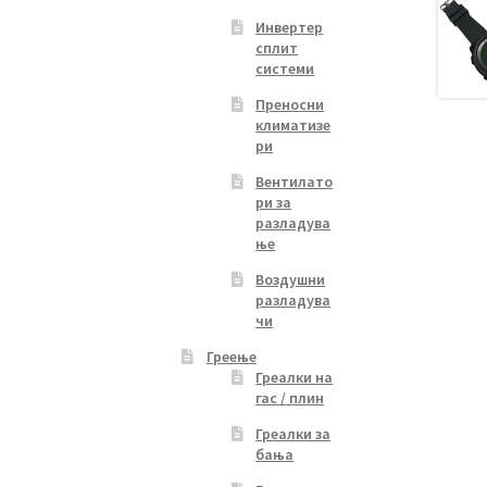
Инвертер
сплит
системи
Преносни
климатизе
ри
Вентилато
ри за
разладува
ње
Воздушни
разладува
чи
Греење
Греалки на
гас / плин
Греалки за
бања