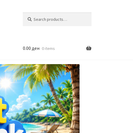
Search
Search
for:
0.00
ден
0 items