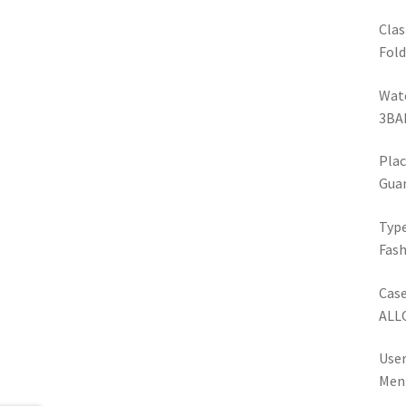
Clas
Fold
Wate
3BA
Plac
Gua
Typ
Fash
Case
ALL
Use
Men