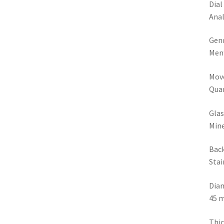
Dial
Ana
Gen
Men
Mov
Qua
Glas
Mine
Bac
Stai
Dia
45 
Thi