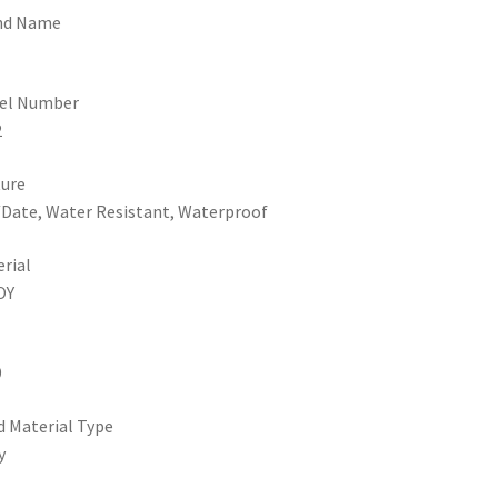
nd Name
el Number
2
ure
Date, Water Resistant, Waterproof
rial
OY
9
 Material Type
y