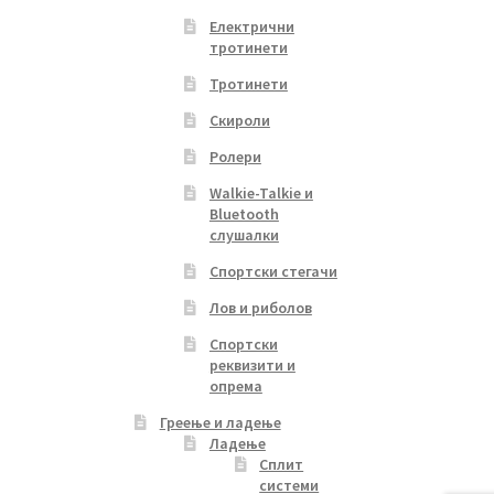
Електрични
тротинети
Тротинети
Скироли
Ролери
Walkie-Talkie и
Bluetooth
слушалки
Спортски стегачи
Лов и риболов
Спортски
реквизити и
опрема
Греење и ладење
Ладење
Сплит
системи