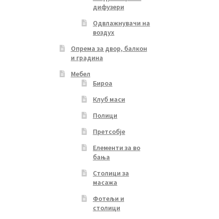
дифузери
Одвлажнувачи на
воздух
Опрема за двор, балкон
и градина
Мебел
Бироа
Клуб маси
Полици
Претсобје
Елементи за во
бања
Столици за
масажа
Фотељи и
столици