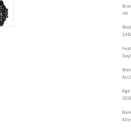
Bra
IIK
Mod
134
Feat
Day/
Mate
ALL
Age
201
Band
Allo