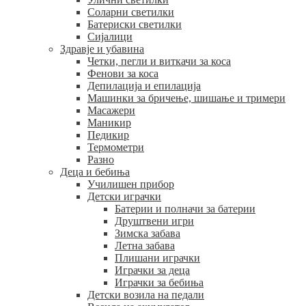
Соларни светилки
Батериски светилки
Сијалици
Здравје и убавина
Четки, пегли и виткачи за коса
Фенови за коса
Депилација и епилација
Машинки за бричење, шишање и тримери
Масажери
Маникир
Педикир
Термометри
Разно
Деца и бебиња
Училишен прибор
Детски играчки
Батерии и полначи за батерии
Друштвени игри
Зимска забава
Летна забава
Плишани играчки
Играчки за деца
Играчки за бебиња
Детски возила на педали