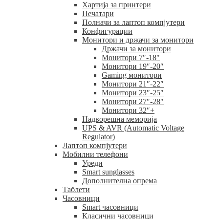
Хартија за принтери
Печатари
Полначи за лаптоп компјутери
Конфигурации
Монитори и држачи за монитори
Држачи за монитори
Монитори 7″-18″
Монитори 19″-20″
Gaming монитори
Монитори 21″-22″
Монитори 23″-25″
Монитори 27″-28″
Монитори 32″+
Надворешна меморија
UPS & AVR (Automatic Voltage
Regulator)
Лаптоп компјутери
Мобилни телефони
Уреди
Smart sunglasses
Дополнителна опрема
Таблети
Часовници
Smart часовници
Класични часовници