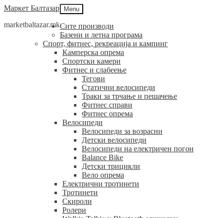
Skip
Skip
Маркет Балтазар
Menu
to
to
marketbaltazar.mk
navigation
content
Сите производи
Базени и летна програма
Спорт, фитнес, рекреација и кампинг
Камперска опрема
Спортски камери
Фитнес и слабеење
Тегови
Статични велосипеди
Траки за трчање и пешачење
Фитнес справи
Фитнес опрема
Велосипеди
Велосипеди за возрасни
Детски велосипеди
Велосипеди на електричен погон
Balance Bike
Детски трицикли
Вело опрема
Електрични тротинети
Тротинети
Скироли
Ролери