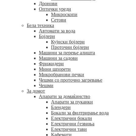
Дронови
Оптички уреди
Микроскопи
Сетови
Бела техника
Автомати за вода
Бојлери
Кујнски бојлери
Проточни бојлери
Машини за перење алишта
Машини за садови
Фрижидери
Мини шпорети
Микробранови печки
Чешми со проточно загревање
Чешми
За домот
Апарати за домаќинство
Апарати за пуканки
Блендери
Бокали за филтрирање вода
Електрични бокали
Електрични ѓезвиња
Електрични тави
Кафемати