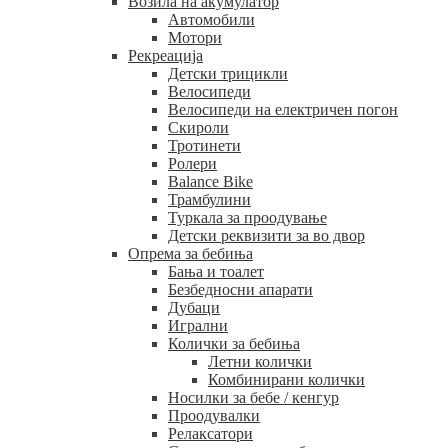
Возила на акумулатор
Автомобили
Мотори
Рекреација
Детски трицикли
Велосипеди
Велосипеди на електричен погон
Скироли
Тротинети
Ролери
Balance Bike
Трамбулини
Туркала за проодување
Детски реквизити за во двор
Опрема за бебиња
Бања и тоалет
Безбедносни апарати
Дубаци
Игрални
Колички за бебиња
Летни колички
Комбинирани колички
Носилки за бебе / кенгур
Проодувалки
Релаксатори