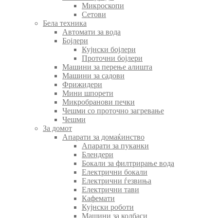
Микроскопи
Сетови
Бела техника
Автомати за вода
Бојлери
Кујнски бојлери
Проточни бојлери
Машини за перење алишта
Машини за садови
Фрижидери
Мини шпорети
Микробранови печки
Чешми со проточно загревање
Чешми
За домот
Апарати за домаќинство
Апарати за пуканки
Блендери
Бокали за филтрирање вода
Електрични бокали
Електрични ѓезвиња
Електрични тави
Кафемати
Кујнски роботи
Машини за колбаси