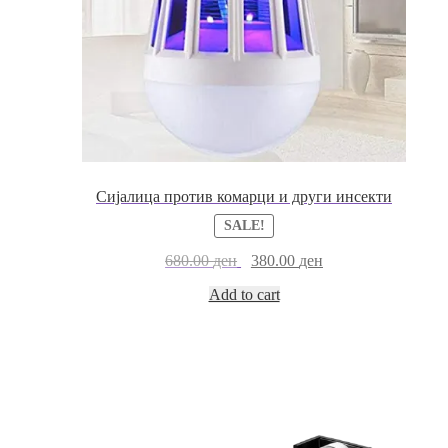
Сијалица против комарци и други инсекти
SALE!
Original
Current
680.00
ден
380.00
ден
price
price
Add to cart
was:
is:
680.00 ден.
380.00 ден.