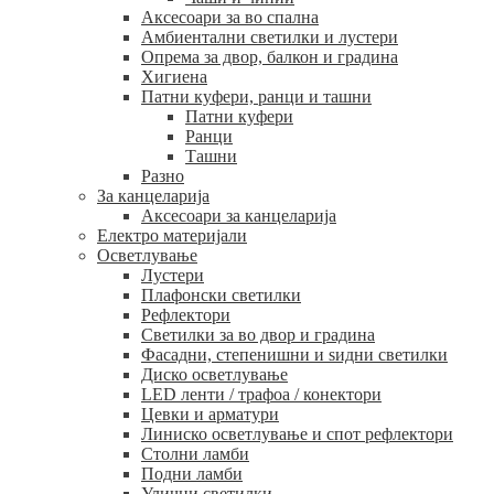
Аксесоари за во спална
Амбиентални светилки и лустери
Опрема за двор, балкон и градина
Хигиена
Патни куфери, ранци и ташни
Патни куфери
Ранци
Ташни
Разно
За канцеларија
Аксесоари за канцеларија
Електро материјали
Осветлување
Лустери
Плафонски светилки
Рефлектори
Светилки за во двор и градина
Фасадни, степенишни и ѕидни светилки
Диско осветлување
LED ленти / трафоа / конектори
Цевки и арматури
Линиско осветлување и спот рефлектори
Столни ламби
Подни ламби
Улични светилки