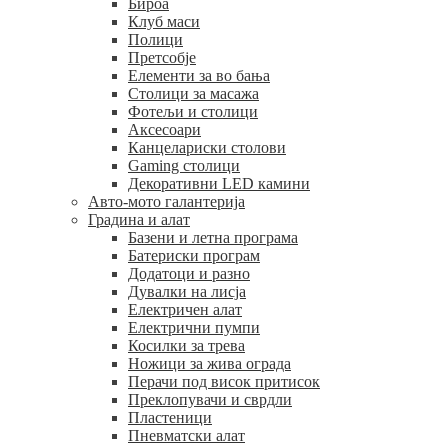
Бироа
Клуб маси
Полици
Претсобје
Елементи за во бања
Столици за масажа
Фотељи и столици
Аксесоари
Канцелариски столови
Gaming столици
Декоративни LED камини
Авто-мото галантерија
Градина и алат
Базени и летна програма
Батериски програм
Додатоци и разно
Дувалки на лисја
Електричен алат
Електрични пумпи
Косилки за трева
Ножици за жива ограда
Перачи под висок притисок
Преклопувачи и сврдли
Пластеници
Пневматски алат