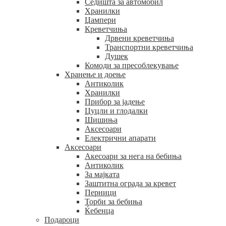
Седишта за автомобил
Хранилки
Џампери
Креветчиња
Дрвени креветчиња
Транспортни креветчиња
Душек
Комоди за пресоблекување
Хранење и доење
Антиколик
Хранилки
Прибор за јадење
Цуцли и глодалки
Шишиња
Аксесоари
Електрични апарати
Аксесоари
Акесоари за нега на бебиња
Антиколик
За мајката
Заштитна ограда за кревет
Перници
Торби за бебиња
Ќебенца
Подароци