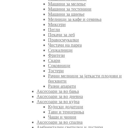
Машини за мелење
Машини за тестенини
Машини за шиење
Мелници за кафе и семиња
Миксери
Пегли
Пекачи за леб
Правосмукалки
Чистачи на пареа
Сецкалници
Фритези
Скари
Соковници
Тостери
Рачни мелници за јаткасти плодови и
бисквити
Разни апарати
Аксесоари за во бања
Аксесоари за во дневна
Аксесоари за во кујна
Кујнски додатоци
Тави и тенџериња
Чаши и чинии
Аксесоари за во спална
Амбиентални светилки и лустери