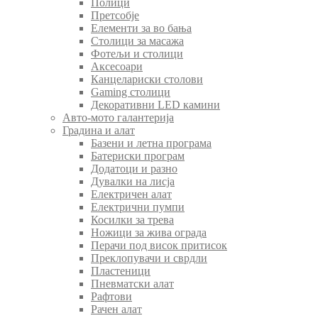
Полици
Претсобје
Елементи за во бања
Столици за масажа
Фотељи и столици
Аксесоари
Канцелариски столови
Gaming столици
Декоративни LED камини
Авто-мото галантерија
Градина и алат
Базени и летна програма
Батериски програм
Додатоци и разно
Дувалки на лисја
Електричен алат
Електрични пумпи
Косилки за трева
Ножици за жива ограда
Перачи под висок притисок
Преклопувачи и сврдли
Пластеници
Пневматски алат
Рафтови
Рачен алат