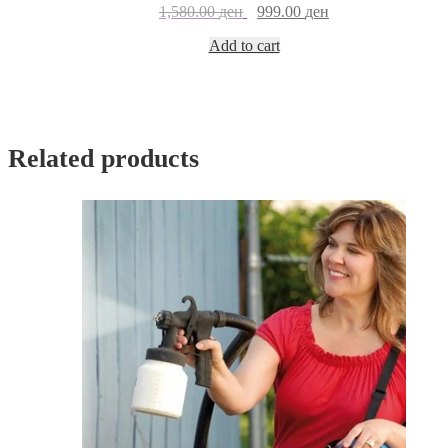
Original
Current
1,580.00
ден
999.00
ден
price
price
Add to cart
was:
is:
1,580.00 ден.
999.00 ден.
Related products