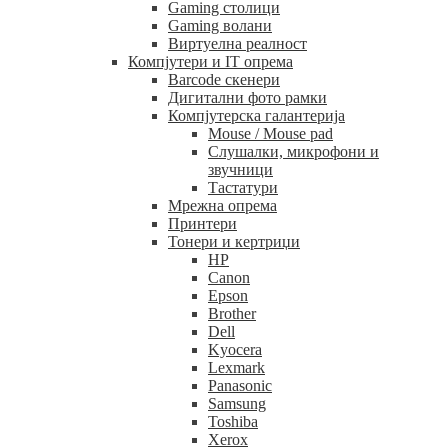
Gaming столици
Gaming волани
Виртуелна реалност
Компјутери и IT опрема
Barcode скенери
Дигитални фото рамки
Компјутерска галантерија
Mouse / Mouse pad
Слушалки, микрофони и
звучници
Тастатури
Мрежна опрема
Принтери
Тонери и кертриџи
HP
Canon
Epson
Brother
Dell
Kyocera
Lexmark
Panasonic
Samsung
Toshiba
Xerox