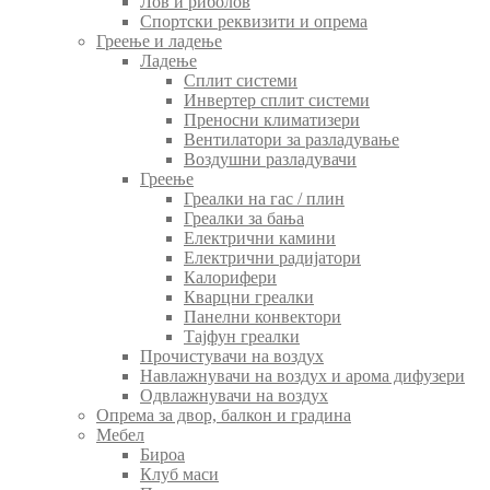
Лов и риболов
Спортски реквизити и опрема
Греење и ладење
Ладење
Сплит системи
Инвертер сплит системи
Преносни климатизери
Вентилатори за разладување
Воздушни разладувачи
Греење
Греалки на гас / плин
Греалки за бања
Електрични камини
Електрични радијатори
Калорифери
Кварцни греалки
Панелни конвектори
Тајфун греалки
Прочистувачи на воздух
Навлажнувачи на воздух и арома дифузери
Одвлажнувачи на воздух
Опрема за двор, балкон и градина
Мебел
Бироа
Клуб маси