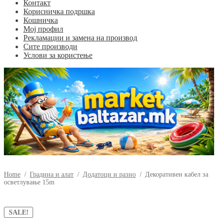
Контакт
Корисничка подршка
Кошничка
Мој профил
Рекламации и замена на производ
Сите производи
Услови за користење
Home
/
Градина и алат
/
Додатоци и разно
/
Декоративен кабел за
осветлување 15m
SALE!