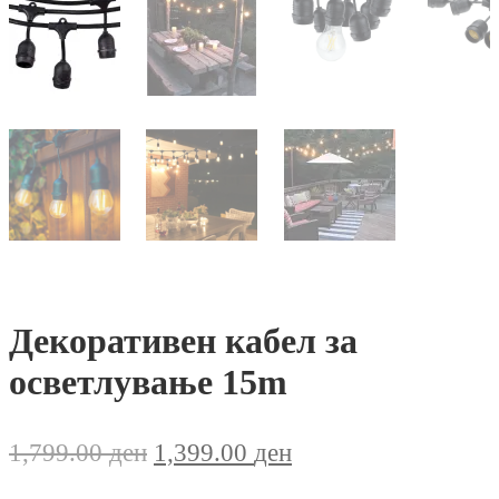
Декоративен кабел за
осветлување 15m
Original
Current
1,799.00
ден
1,399.00
ден
price
price