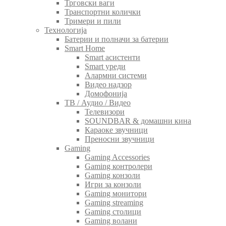
Трговски ваги
Транспортни колички
Тримери и пили
Технологија
Батерии и полначи за батерии
Smart Home
Smart асистенти
Smart уреди
Алармни системи
Видео надзор
Домофонија
ТВ / Аудио / Видео
Телевизори
SOUNDBAR & домашни кина
Караоке звучници
Преносни звучници
Gaming
Gaming Accessories
Gaming контролери
Gaming конзоли
Игри за конзоли
Gaming монитори
Gaming streaming
Gaming столици
Gaming волани