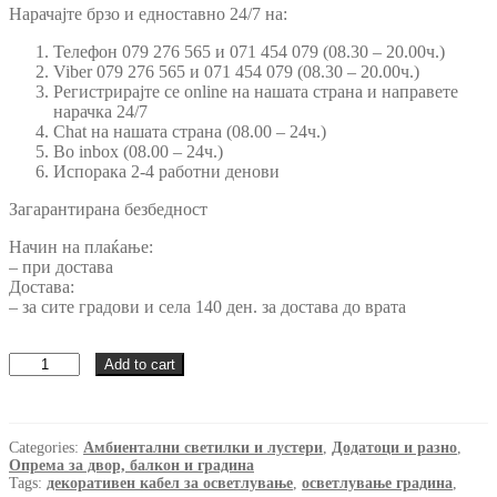
was:
is:
Нарачајте брзо и едноставно 24/7 на:
1,799.00 ден.
1,399.00 ден.
Телефон 079 276 565 и 071 454 079 (08.30 – 20.00ч.)
Viber 079 276 565 и 071 454 079 (08.30 – 20.00ч.)
Регистрирајте се online на нашата страна и направете
нарачка 24/7
Chat на нашата страна (08.00 – 24ч.)
Во inbox (08.00 – 24ч.)
Испорака 2-4 работни денови
Загарантирана безбедност
Начин на плаќање:
– при достава
Достава:
– за сите градови и села 140 ден. за достава до врата
Декоративен
Add to cart
кабел
за
осветлување
15m
Categories:
Амбиентални светилки и лустери
,
Додатоци и разно
,
quantity
Опрема за двор, балкон и градина
Tags:
декоративен кабел за осветлување
,
осветлување градина
,