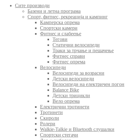
Сите производи
Базени и летна програма
Спорт, фитнес, рекреација и кампинг
Камперска опрема
Спортски камери
Фитнес и слабеење
Тегови
Статични велосипеди
Траки за трчање и пешачење
Фитнес справи
Фитнес опрема
Велосипеди
Велосипеди за возрасни
Детски велосипеди
Велосипеди на електричен погон
Balance Bike
Детски трицикли
Вело опрема
Електрични тротинети
Тротинети
Скироли
Ролери
Walkie-Talkie и Bluetooth слушалки
Спортски стегачи