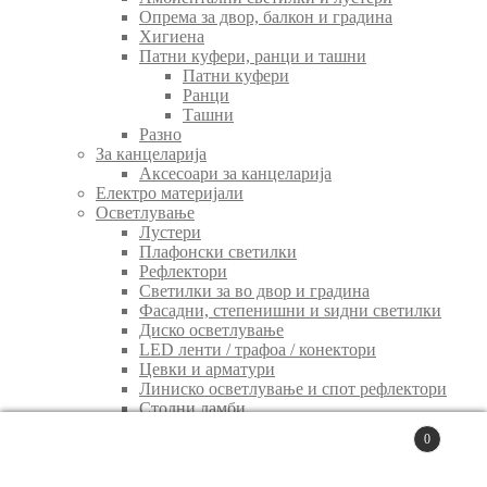
Опрема за двор, балкон и градина
Хигиена
Патни куфери, ранци и ташни
Патни куфери
Ранци
Ташни
Разно
За канцеларија
Аксесоари за канцеларија
Електро материјали
Осветлување
Лустери
Плафонски светилки
Рефлектори
Светилки за во двор и градина
Фасадни, степенишни и ѕидни светилки
Диско осветлување
LED ленти / трафоа / конектори
Цевки и арматури
Линиско осветлување и спот рефлектори
Столни ламби
Подни ламби
0
Улични светилки
Search
Соларни светилки
for:
Search
Батериски светилки