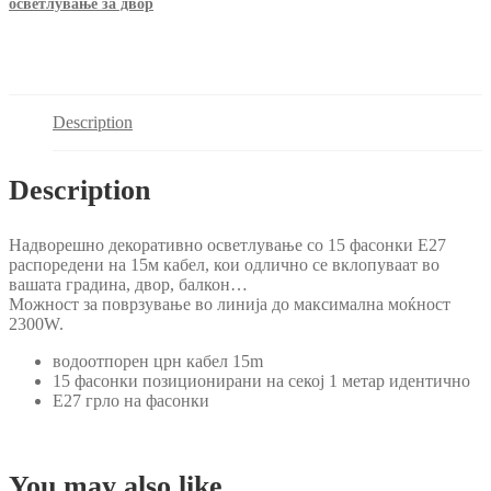
осветлување за двор
Description
Description
Надворешно декоративно осветлување со 15 фасонки Е27
распоредени на 15м кабел, кои одлично се вклопуваат во
вашата градина, двор, балкон…
Можност за поврзување во линија до максимална моќност
2300W.
водоотпорен црн кабел 15m
15 фасонки позиционирани на секој 1 метар идентично
Е27 грло на фасонки
You may also like…