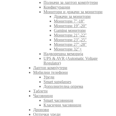
Полначи за лаптоп компјутери
Конфигурации
Монитори и држачи за монитори
Држачи за монитори
Монитори 7″-18″
Монитори 19″-20″
Gaming монитори
Монитори 21″-22″
Монитори 23″-25″
Монитори 27″-28″
Монитори 32″+
Надворешна меморија
UPS & AVR (Automatic Voltage
Regulator)
Лаптоп компјутери
Мобилни телефони
Уреди
Smart sunglasses
Дополнителна опрема
Таблети
Часовници
Smart часовници
Класични часовници
Дронови
Оптички уреди