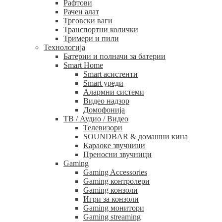
Рафтови
Рачен алат
Трговски ваги
Транспортни колички
Тримери и пили
Технологија
Батерии и полначи за батерии
Smart Home
Smart асистенти
Smart уреди
Алармни системи
Видео надзор
Домофонија
ТВ / Аудио / Видео
Телевизори
SOUNDBAR & домашни кина
Караоке звучници
Преносни звучници
Gaming
Gaming Accessories
Gaming контролери
Gaming конзоли
Игри за конзоли
Gaming монитори
Gaming streaming