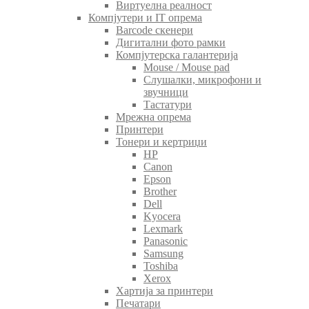
Виртуелна реалност
Компјутери и IT опрема
Barcode скенери
Дигитални фото рамки
Компјутерска галантерија
Mouse / Mouse pad
Слушалки, микрофони и
звучници
Тастатури
Мрежна опрема
Принтери
Тонери и кертриџи
HP
Canon
Epson
Brother
Dell
Kyocera
Lexmark
Panasonic
Samsung
Toshiba
Xerox
Хартија за принтери
Печатари