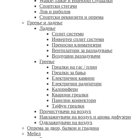
Walkie-Talkie и Bluetooth слушалки
Спортски стегачи
Лов и риболов
Спортски реквизити и опрема
Греење и ладење
Ладење
Сплит системи
Инвертер сплит системи
Преносни климатизери
Вентилатори за разладување
Воздушни разладувачи
Греење
Греалки на гас / плин
Греалки за бања
Електрични камини
Електрични радијатори
Калорифери
Кварцни греалки
Панелни конвектори
Тајфун греалки
Прочистувачи на воздух
Навлажнувачи на воздух и арома дифузери
Одвлажнувачи на воздух
Опрема за двор, балкон и градина
Мебел