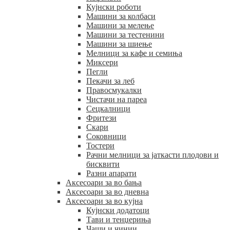
Кујнски роботи
Машини за колбаси
Машини за мелење
Машини за тестенини
Машини за шиење
Мелници за кафе и семиња
Миксери
Пегли
Пекачи за леб
Правосмукалки
Чистачи на пареа
Сецкалници
Фритези
Скари
Соковници
Тостери
Рачни мелници за јаткасти плодови и
бисквити
Разни апарати
Аксесоари за во бања
Аксесоари за во дневна
Аксесоари за во кујна
Кујнски додатоци
Тави и тенџериња
Чаши и чинии