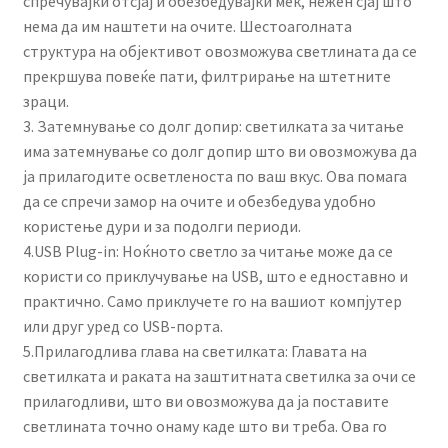
спречувајќи отсјај и обезбедувајќи мек, нежен сјај што
нема да им наштети на очите. Шестоаголната
структура на објективот овозможува светлината да се
прекршува повеќе пати, филтрирање на штетните
зраци.
3. Затемнување со долг допир: светилката за читање
има затемнување со долг допир што ви овозможува да
ја прилагодите осветленоста по ваш вкус. Ова помага
да се спречи замор на очите и обезбедува удобно
користење дури и за подолги периоди.
4.USB Plug-in: Ноќното светло за читање може да се
користи со приклучување на USB, што е едноставно и
практично. Само приклучете го на вашиот компјутер
или друг уред со USB-порта.
5.Прилагодлива глава на светилката: Главата на
светилката и раката на заштитната светилка за очи се
прилагодливи, што ви овозможува да ја поставите
светлината точно онаму каде што ви треба. Ова го