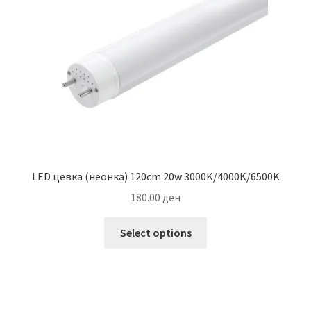
LED цевка (неонка) 120cm 20w 3000K/4000K/6500K
180.00
ден
This
Select options
product
has
multiple
variants.