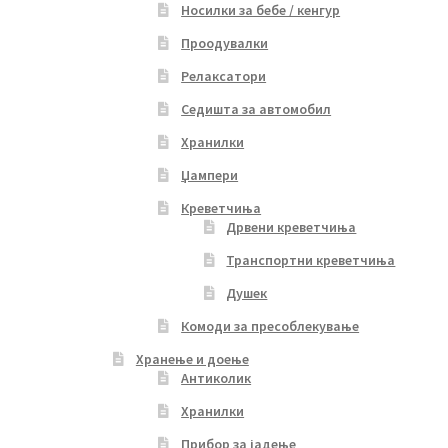
Носилки за бебе / кенгур
Проодувалки
Релаксатори
Седишта за автомобил
Хранилки
Џампери
Креветчиња
Дрвени креветчиња
Транспортни креветчиња
Душек
Комоди за пресоблекување
Хранење и доење
Антиколик
Хранилки
Прибор за јадење