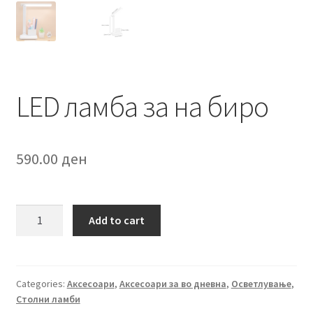
LED ламба за на биро
590.00
ден
LED
Add to cart
ламба
за
на
биро
Categories:
Аксесоари
,
Аксесоари за во дневна
,
Осветлување
,
Столни ламби
quantity