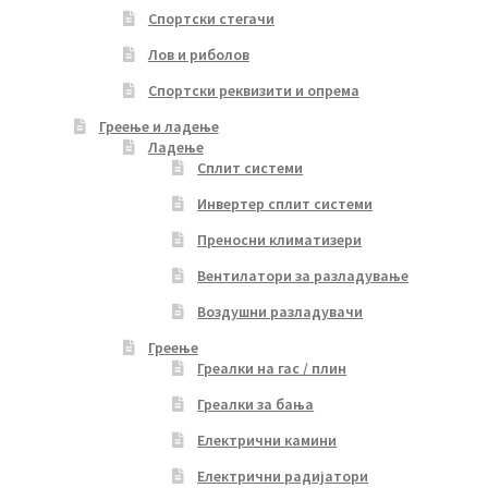
Спортски стегачи
Лов и риболов
Спортски реквизити и опрема
Греење и ладење
Ладење
Сплит системи
Инвертер сплит системи
Преносни климатизери
Вентилатори за разладување
Воздушни разладувачи
Греење
Греалки на гас / плин
Греалки за бања
Електрични камини
Електрични радијатори