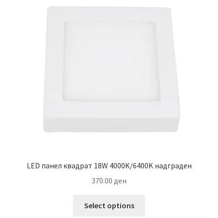
The
options
may
be
chosen
on
the
product
page
LED панел квадрат 18W 4000K/6400K надграден
370.00
ден
This
Select options
product