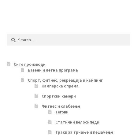
has
multiple
variants.
The
options
Search
may
for:
be
chosen
Сите производи
on
Базени и летна програма
the
product
Спорт, фитнес, рекреација и кампинг
Камперска опрема
page
Спортски камери
Фитнес и слабеење
Тегови
Статични велосипеди
Траки за трчање и пешачење