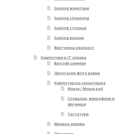
Gaming монитори
Gaming streaming
Gaming столици
Gaming волани
Виртуелна реалност
Компјутери и IT опрема
Barcode скенери
Дигитални фото рамки
Компјутерска галантерија
Mouse / Mouse pad
Слушалки, микрофони и
звучници
Тастатури
Мрежна опрема
Принтери