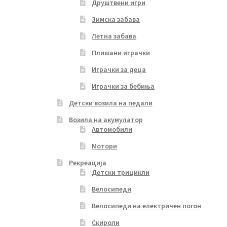
Друштвени игри
Зимска забава
Летна забава
Плишани играчки
Играчки за деца
Играчки за бебиња
Детски возила на педали
Возила на акумулатор
Автомобили
Мотори
Рекреација
Детски трицикли
Велосипеди
Велосипеди на електричен погон
Скироли