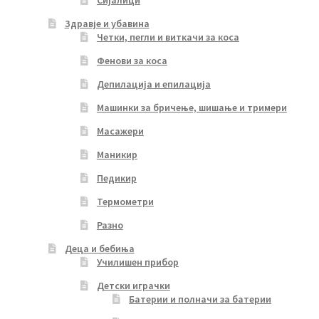
Сијалици
Здравје и убавина
Четки, пегли и виткачи за коса
Фенови за коса
Депилација и епилација
Машинки за бричење, шишање и тримери
Масажери
Маникир
Педикир
Термометри
Разно
Деца и бебиња
Училишен прибор
Детски играчки
Батерии и полначи за батерии