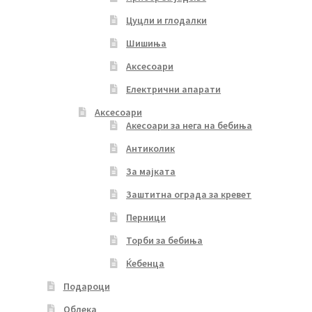
Цуцли и глодалки
Шишиња
Аксесоари
Електрични апарати
Аксесоари
Акесоари за нега на бебиња
Антиколик
За мајката
Заштитна ограда за кревет
Перници
Торби за бебиња
Ќебенца
Подароци
Облека