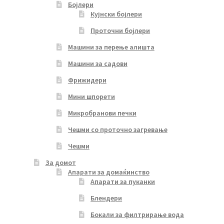
Бојлери
Кујнски бојлери
Проточни бојлери
Машини за перење алишта
Машини за садови
Фрижидери
Мини шпорети
Микробранови печки
Чешми со проточно загревање
Чешми
За домот
Апарати за домаќинство
Апарати за пуканки
Блендери
Бокали за филтрирање вода