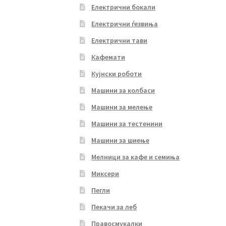
Електрични бокали
Електрични ѓезвиња
Електрични тави
Кафемати
Кујнски роботи
Машини за колбаси
Машини за мелење
Машини за тестенини
Машини за шиење
Мелници за кафе и семиња
Миксери
Пегли
Пекачи за леб
Правосмукалки