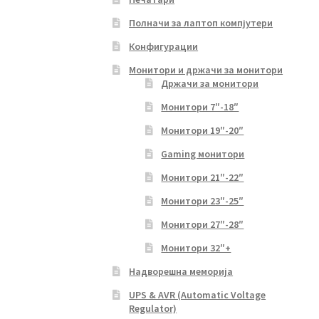
Полначи за лаптоп компјутери
Конфигурации
Монитори и држачи за монитори
Држачи за монитори
Монитори 7″-18″
Монитори 19″-20″
Gaming монитори
Монитори 21″-22″
Монитори 23″-25″
Монитори 27″-28″
Монитори 32″+
Надворешна меморија
UPS & AVR (Automatic Voltage
Regulator)