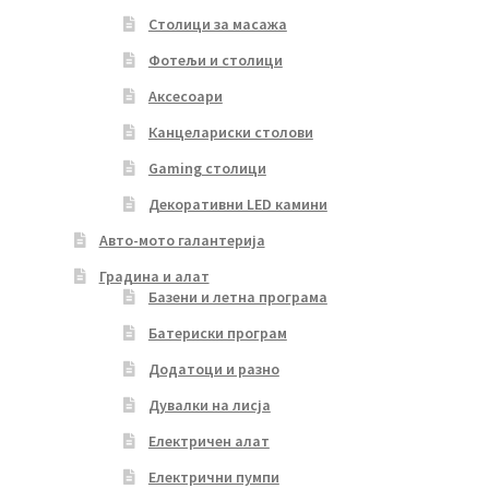
Столици за масажа
Фотељи и столици
Аксесоари
Канцелариски столови
Gaming столици
Декоративни LED камини
Авто-мото галантерија
Градина и алат
Базени и летна програма
Батериски програм
Додатоци и разно
Дувалки на лисја
Електричен алат
Електрични пумпи