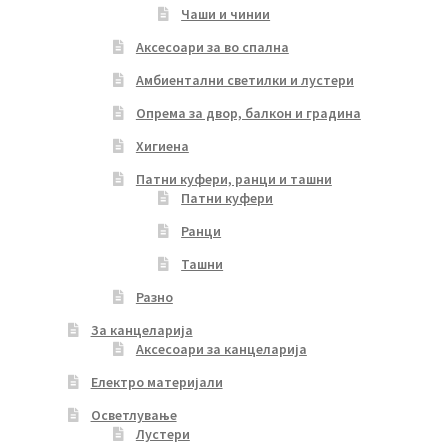
Чаши и чинии
Аксесоари за во спална
Амбиентални светилки и лустери
Опрема за двор, балкон и градина
Хигиена
Патни куфери, ранци и ташни
Патни куфери
Ранци
Ташни
Разно
За канцеларија
Аксесоари за канцеларија
Електро материјали
Осветлување
Лустери