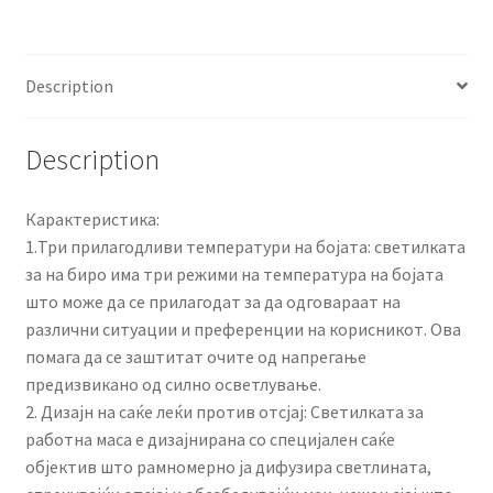
Description
Description
Карактеристика:
1.Три прилагодливи температури на бојата: светилката
за на биро има три режими на температура на бојата
што може да се прилагодат за да одговараат на
различни ситуации и преференции на корисникот. Ова
помага да се заштитат очите од напрегање
предизвикано од силно осветлување.
2. Дизајн на саќе леќи против отсјај: Светилката за
работна маса е дизајнирана со специјален саќе
објектив што рамномерно ја дифузира светлината,