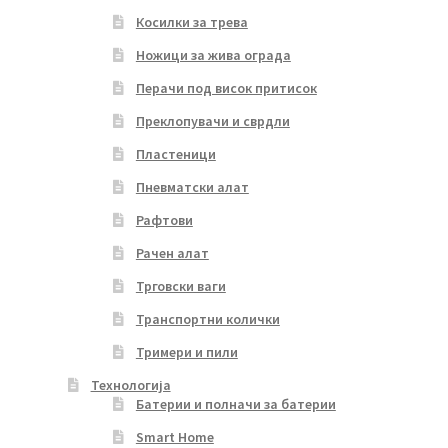
Косилки за трева
Ножици за жива ограда
Перачи под висок притисок
Преклопувачи и сврдли
Пластеници
Пневматски алат
Рафтови
Рачен алат
Трговски ваги
Транспортни колички
Тримери и пили
Технологија
Батерии и полначи за батерии
Smart Home