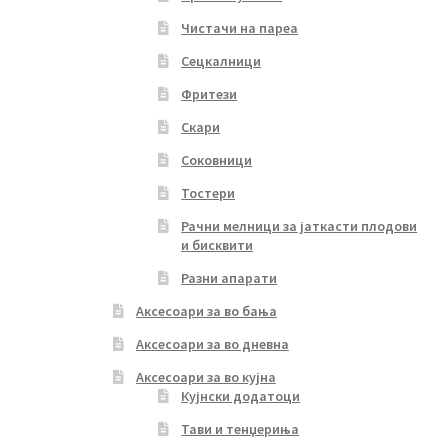
Чистачи на пареа
Сецкалници
Фритези
Скари
Соковници
Тостери
Рачни мелници за јаткасти плодови
и бисквити
Разни апарати
Аксесоари за во бања
Аксесоари за во дневна
Аксесоари за во кујна
Кујнски додатоци
Тави и тенџериња