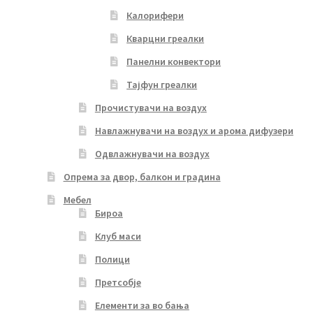
Калорифери
Кварцни греалки
Панелни конвектори
Тајфун греалки
Прочистувачи на воздух
Навлажнувачи на воздух и арома дифузери
Одвлажнувачи на воздух
Опрема за двор, балкон и градина
Мебел
Бироа
Клуб маси
Полици
Претсобје
Елементи за во бања