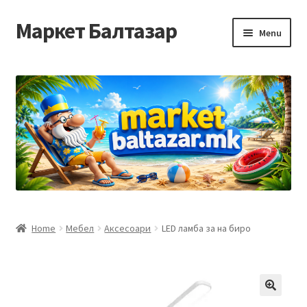
Маркет Балтазар
Skip
Skip
Menu
to
to
navigation
content
Home
Checkout
Homepage
Privacy Policy
Достава и начин на плаќање
Home
Мебел
Аксесоари
LED ламба за на биро
Контакт
Корисничка подршка