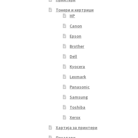
Тонери и кертриџи
HP
Canon
Epson
Brother
Dell
Kyocera
Lexmark
Panasonic
Samsung
Toshiba
Xerox
Хартија за принтери
Печатари