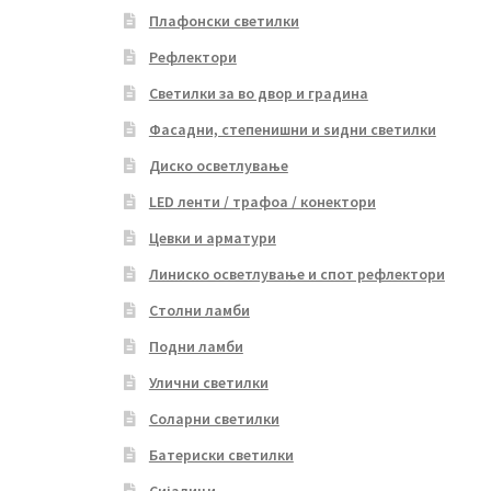
Плафонски светилки
Рефлектори
Светилки за во двор и градина
Фасадни, степенишни и ѕидни светилки
Диско осветлување
LED ленти / трафоа / конектори
Цевки и арматури
Линиско осветлување и спот рефлектори
Столни ламби
Подни ламби
Улични светилки
Соларни светилки
Батериски светилки