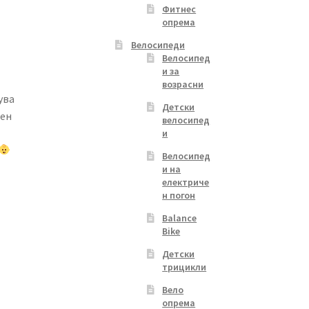
Фитнес
опрема
Велосипеди
Велосипед
и за
возрасни
ува
Детски
рен
велосипед
и
Велосипед
и на
електриче
н погон
Balance
Bike
Детски
трицикли
Вело
опрема