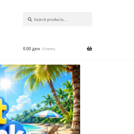
Search
Search
for:
0.00
ден
0 items