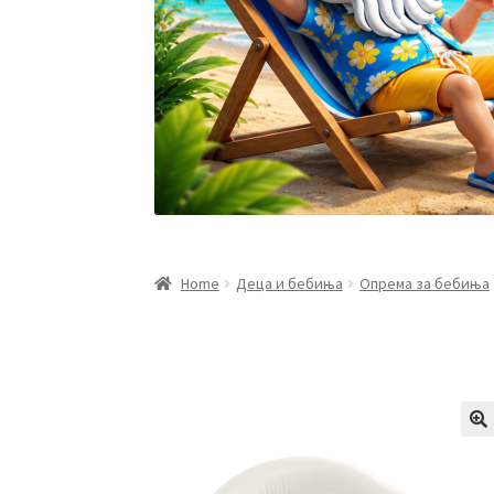
Home
Деца и бебиња
Опрема за бебиња