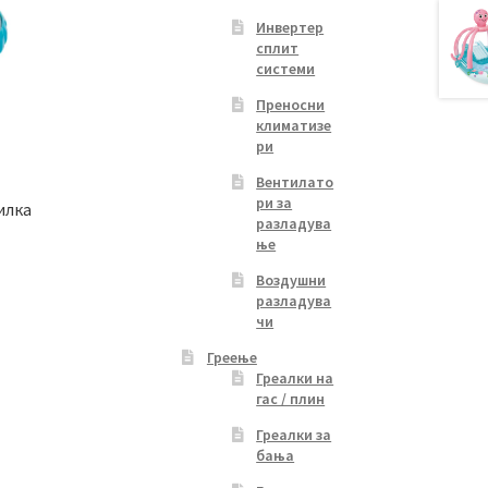
Инвертер
сплит
системи
Преносни
климатизе
ри
Вентилато
ри за
илка
разладува
ње
Воздушни
разладува
чи
Греење
Греалки на
гас / плин
Греалки за
бања