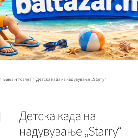
Бања и тоалет
Детска када на надувување „Starry“
Детска када на
надувување „Starry“