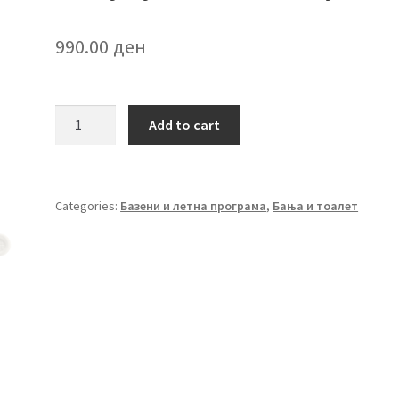
990.00
ден
Детска
Add to cart
када
на
надувување
„Starry“
Categories:
Базени и летна програма
,
Бања и тоалет
quantity