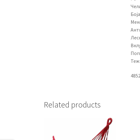
Чел
Боја
Мек
Ант
Лес
Вкл
Пог
Тежи
485
Related products