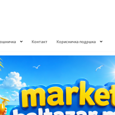
ошничка
Контакт
Корисничка подршка
става и начин на плаќање
Контакт
Корисничка подршка
а на производ
Сите производи
Услови за користење