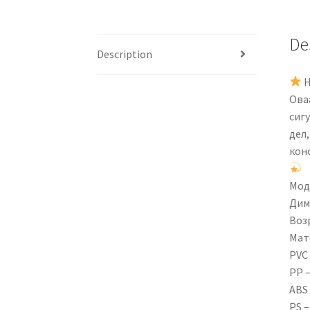
De
Description
Н
Оваа
сиг
дел,
кон
Моде
Диме
Возр
Мат
PVC
PP 
ABS
PS 