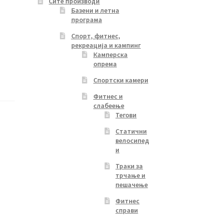
Сите производи
Базени и летна
програма
Спорт, фитнес,
рекреација и кампинг
Камперска
опрема
Спортски камери
Фитнес и
слабеење
Тегови
Статични
велосипед
и
Траки за
трчање и
пешачење
Фитнес
справи