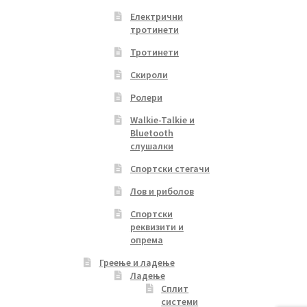
Електрични
тротинети
Тротинети
Скироли
Ролери
Walkie-Talkie и
Bluetooth
слушалки
Спортски стегачи
Лов и риболов
Спортски
реквизити и
опрема
Греење и ладење
Ладење
Сплит
системи