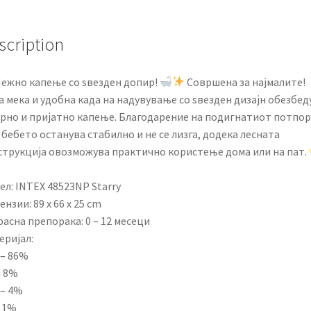
scription
ежно капење со ѕвезден допир!
Совршена за најмалите!
 мека и удобна када на надувување со ѕвезден дизајн обезбед
урно и пријатно капење. Благодарение на подигнатиот потпо
 бебето останува стабилно и не се лизга, додека лесната
струкција овозможува практично користење дома или на пат.
л: INTEX 48523NP Starry
нзии: 89 x 66 x 25 cm
асна препорака: 0 – 12 месеци
еријал:
 – 86%
– 8%
 – 4%
– 1%