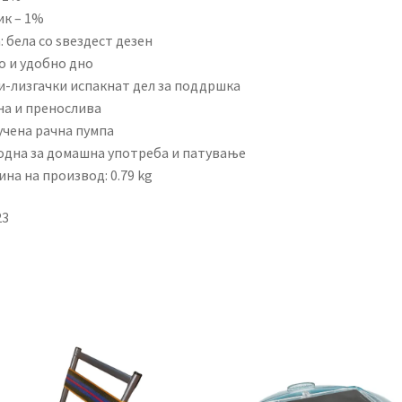
ик – 1%
: бела со ѕвездест дезен
о и удобно дно
и-лизгачки испакнат дел за поддршка
на и пренослива
учена рачна пумпа
одна за домашна употреба и патување
на на производ: 0.79 kg
23