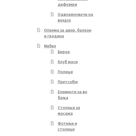
дифузери
Одвлажнувачи на
воздух
Опрема за двор, балкон
и градина
Мебел
Бироа
Клуб маси
Полици
Претсобје
Елементи за во
бања
Столици за
масажа
Фотељи и
столици