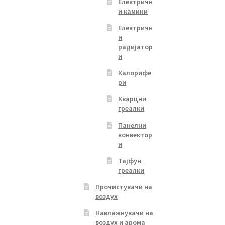
Електричн
и камини
Електричн
и
радијатор
и
Калорифе
ри
Кварцни
греалки
Панелни
конвектор
и
Тајфун
греалки
Прочистувачи на
воздух
Навлажнувачи на
воздух и арома