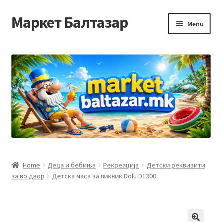
Маркет Балтазар
Skip
Skip
Menu
to
to
navigation
content
Home
Checkout
Homepage
Privacy Policy
Достава и начин на плаќање
Home
Деца и бебиња
Рекреација
Детски реквизити
за во двор
Детска маса за пикник Dolu D1300
Контакт
Корисничка подршка