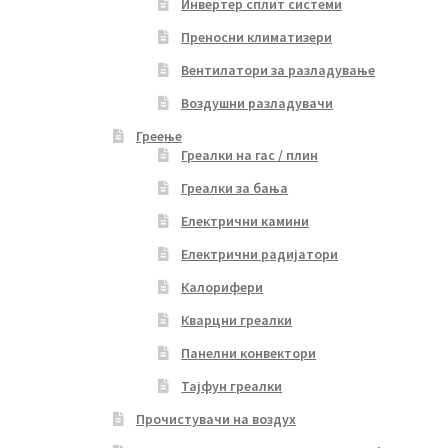
Инвертер сплит системи
Преносни климатизери
Вентилатори за разладување
Воздушни разладувачи
Греење
Греалки на гас / плин
Греалки за бања
Електрични камини
Електрични радијатори
Калорифери
Кварцни греалки
Панелни конвектори
Тајфун греалки
Прочистувачи на воздух