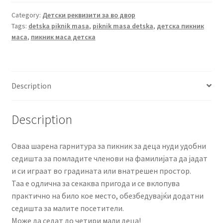
пикник
Dolu
Category:
Детски реквизити за во двор
Tags:
detska piknik masa
,
piknik masa detska
,
детска пикник
D1300
маса
,
пикник маса детска
quantity
Description
Description
Оваа шарена гарнитура за пикник за деца нуди удобни
седишта за помладите членови на фамилијата да јадат
и си играат во градината или внатрешен простор.
Таа е одлична за секаква пригода и се вклопува
практично на било кое место, обезбедувајќи додатни
седишта за малите посетители.
Може да седат до четири мали деца!