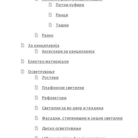
Патни куфери
Ранци
Ташни
Разно
За канцеларија
Аксесоари за канцеларија
Електро материјали
Осветлување
Лустери
Плафонски светилки
Рефлектори
Светилки за во двор и градина
Фасадни, степенишни и ѕидни светилки
Диско осветлување