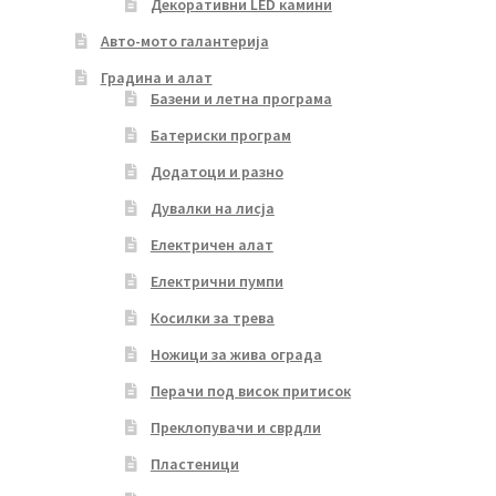
Декоративни LED камини
Авто-мото галантерија
Градина и алат
Базени и летна програма
Батериски програм
Додатоци и разно
Дувалки на лисја
Електричен алат
Електрични пумпи
Косилки за трева
Ножици за жива ограда
Перачи под висок притисок
Преклопувачи и сврдли
Пластеници