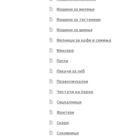
Машини за мелење
Машини за тестенини
Машини за шиење
Мелници за кафе и семиња
Миксери
Пегли
Пекачи за леб
Правосмукалки
Чистачи на пареа
Сецкалници
Фритези
Скари
Соковници