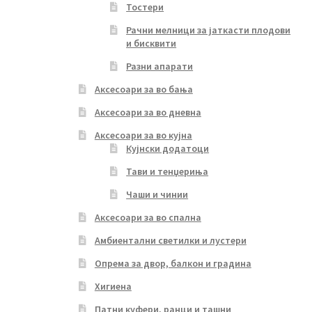
Тостери
Рачни мелници за јаткасти плодови
и бисквити
Разни апарати
Аксесоари за во бања
Аксесоари за во дневна
Аксесоари за во кујна
Кујнски додатоци
Тави и тенџериња
Чаши и чинии
Аксесоари за во спална
Амбиентални светилки и лустери
Опрема за двор, балкон и градина
Хигиена
Патни куфери, ранци и ташни