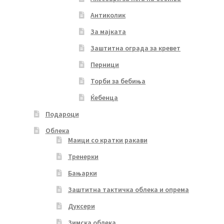
Антиколик
За мајката
Заштитна ограда за кревет
Перници
Торби за бебиња
Ќебенца
Подароци
Облека
Маици со кратки ракави
Тренерки
Бањарки
Заштитна тактичка облека и опрема
Дуксери
Зимска облека