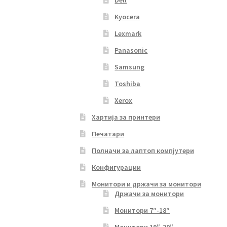
Kyocera
Lexmark
Panasonic
Samsung
Toshiba
Xerox
Хартија за принтери
Печатари
Полначи за лаптоп компјутери
Конфигурации
Монитори и држачи за монитори
Држачи за монитори
Монитори 7″-18″
Монитори 19″-20″