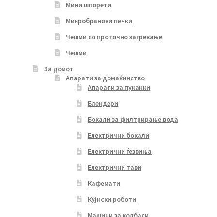
Мини шпорети
Микробранови печки
Чешми со проточно загревање
Чешми
За домот
Апарати за домаќинство
Апарати за пуканки
Блендери
Бокали за филтрирање вода
Електрични бокали
Електрични ѓезвиња
Електрични тави
Кафемати
Кујнски роботи
Машини за колбаси