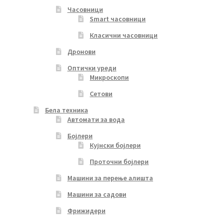
Часовници
Smart часовници
Класични часовници
Дронови
Оптички уреди
Микроскопи
Сетови
Бела техника
Автомати за вода
Бојлери
Кујнски бојлери
Проточни бојлери
Машини за перење алишта
Машини за садови
Фрижидери