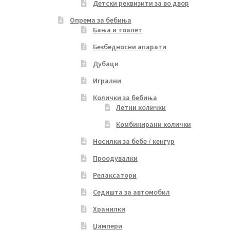
Детски реквизити за во двор
Опрема за бебиња
Бања и тоалет
Безбедносни апарати
Дубаци
Игрални
Колички за бебиња
Летни колички
Комбинирани колички
Носилки за бебе / кенгур
Проодувалки
Релаксатори
Седишта за автомобил
Хранилки
Џампери