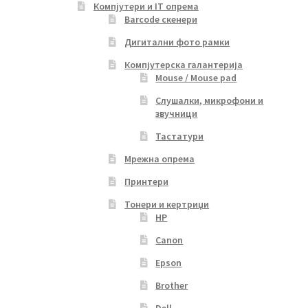
Компјутери и IT опрема
Barcode скенери
Дигитални фото рамки
Компјутерска галантерија
Mouse / Mouse pad
Слушалки, микрофони и
звучници
Тастатури
Мрежна опрема
Принтери
Тонери и кертриџи
HP
Canon
Epson
Brother
Dell