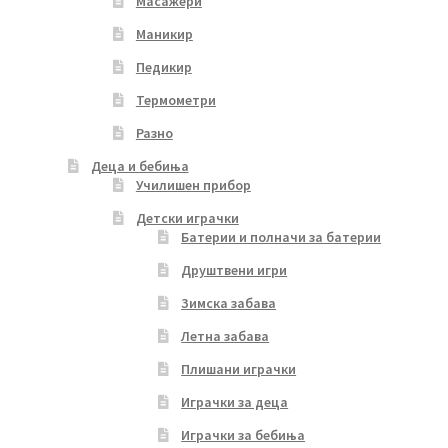
Масажери
Маникир
Педикир
Термометри
Разно
Деца и бебиња
Училишен прибор
Детски играчки
Батерии и полначи за батерии
Друштвени игри
Зимска забава
Летна забава
Плишани играчки
Играчки за деца
Играчки за бебиња