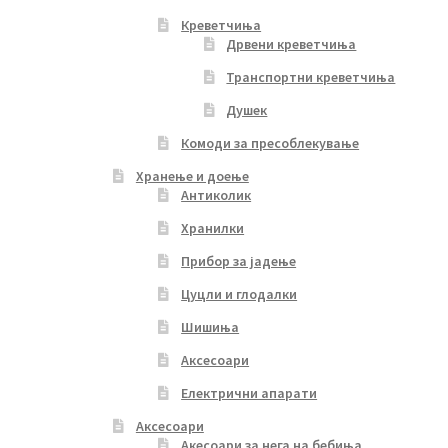
Креветчиња
Дрвени креветчиња
Транспортни креветчиња
Душек
Комоди за пресоблекување
Хранење и доење
Антиколик
Хранилки
Прибор за јадење
Цуцли и глодалки
Шишиња
Аксесоари
Електрични апарати
Аксесоари
Акесоари за нега на бебиња