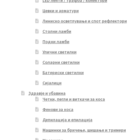
LED ленти / трафоа / конектори
Цевки и арматури
Линиско осветлување и спот рефлектори
Столни ламби
Подни ламби
Улични светилки
Соларни светилки
Батериски светилки
Сијалици
Здравје и убавина
Четки, пегли и виткачи за коса
Фенови за коса
Депилација и епилација
Машинки за бричење, шишање и тримери