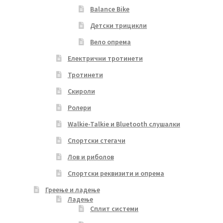
Balance Bike
Детски трицикли
Вело опрема
Електрични тротинети
Тротинети
Скироли
Ролери
Walkie-Talkie и Bluetooth слушалки
Спортски стегачи
Лов и риболов
Спортски реквизити и опрема
Греење и ладење
Ладење
Сплит системи