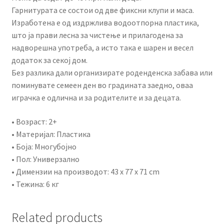
Гарнитурата се состои од две фиксни клупи и маса.
Изработена е од издржлива водоотпорна пластика,
што ја прави лесна за чистење и прилагодена за
надворешна употреба, а исто така е шарен и весел
додаток за секој дом.
Без разлика дали организирате роденденска забава или
поминувате семеен ден во градината заедно, оваа
играчка е одлична и за родителите и за децата.
• Возраст: 2+
• Материјал: Пластика
• Боја: Многубојно
• Пол: Универзално
• Димензии на производот: 43 x 77 x 71 cm
• Тежина: 6 кг
Related products