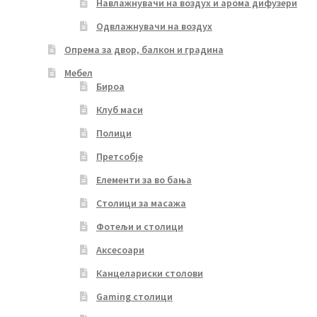
Навлажнувачи на воздух и арома дифузери
Одвлажнувачи на воздух
Опрема за двор, балкон и градина
Мебел
Бироа
Клуб маси
Полици
Претсобје
Елементи за во бања
Столици за масажа
Фотељи и столици
Аксесоари
Канцелариски столови
Gaming столици