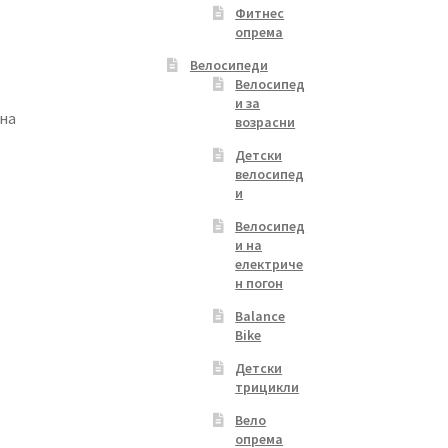
Фитнес
опрема
Велосипеди
Велосипед
и за
ина
возрасни
Детски
велосипед
и
Велосипед
и на
електриче
н погон
Balance
Bike
Детски
трицикли
Вело
опрема