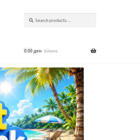
Search
Search
for:
0.00
ден
0 items