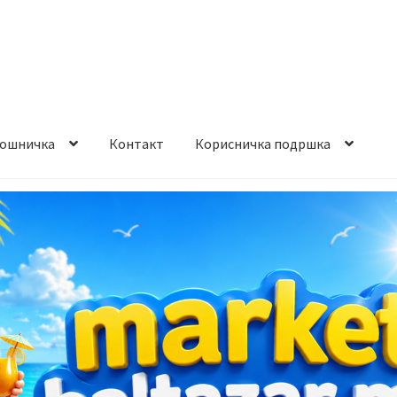
ошничка
Контакт
Корисничка подршка
става и начин на плаќање
Контакт
Корисничка подршка
а на производ
Сите производи
Услови за користење