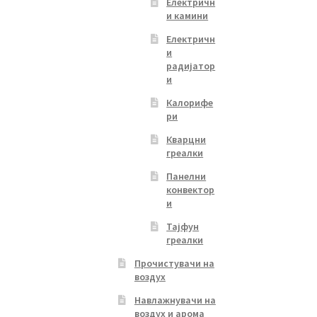
Електричн
и камини
Електричн
и
радијатор
и
Калорифе
ри
Кварцни
греалки
Панелни
конвектор
и
Тајфун
греалки
Прочистувачи на
воздух
Навлажнувачи на
воздух и арома