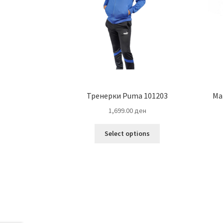
Тренерки Puma 101203
Ма
1,699.00
ден
This
Select options
product
has
multiple
variants.
The
options
may
be