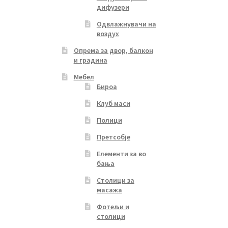
дифузери
Одвлажнувачи на
воздух
Опрема за двор, балкон
и градина
Мебел
Бироа
Клуб маси
Полици
Претсобје
Елементи за во
бања
Столици за
масажа
Фотељи и
столици