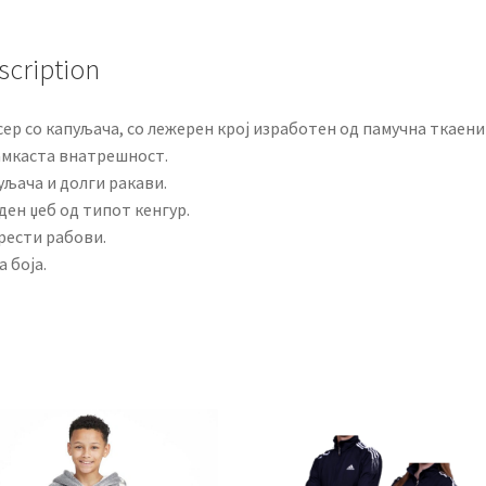
scription
ер со капуљача, со лежерен крој изработен од памучна ткаен
јамкаста внатрешност.
уљача и долги ракави.
ен џеб од типот кенгур.
рести рабови.
 боја.