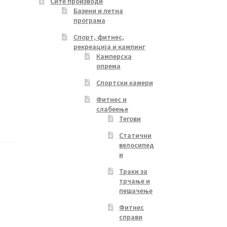
Сите производи
Базени и летна
програма
Спорт, фитнес,
рекреација и кампинг
Камперска
опрема
Спортски камери
Фитнес и
слабеење
Тегови
Статични
велосипед
и
Траки за
трчање и
пешачење
Фитнес
справи