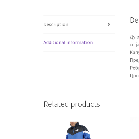
De
Description
Дукс
Additional information
со 
Кап
Пред
Реб
Црна
Related products