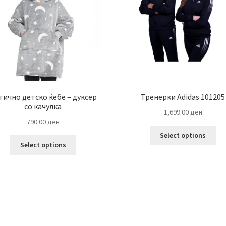
гично детско ќебе – дуксер
Тренерки Adidas 101205
со качулка
1,699.00
ден
790.00
ден
Thi
Select options
This
pro
Select options
product
ha
has
mul
multiple
var
variants.
Th
The
opt
options
ma
may
be