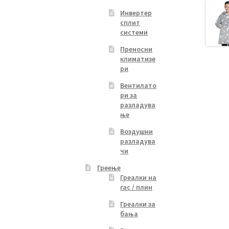
osen
Инвертер
сплит
системи
duct
Преносни
ge
климатизе
ри
Вентилато
ри за
разладува
ње
Воздушни
разладува
чи
Греење
Греалки на
гас / плин
Греалки за
бања