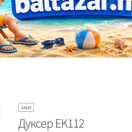
SALE!
Дуксер EK112