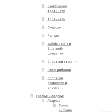
Електрични
тротинети
Тротинети
Скироли
Ролери
Walkie-Talkie и
Bluetooth
слушалки
Спортски стегачи
s
Лов и риболов
duct
s
Спортски
tiple
реквизити и
iants.
опрема
e
Греење и ладење
ions
Ладење
y
Сплит
системи