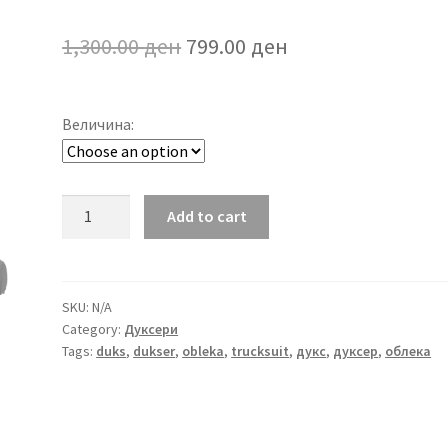
Original
Current
1,300.00
ден
799.00
ден
price
price
was:
is:
Величина:
1,300.00 ден.
799.00 ден.
Дуксер
Add to cart
EK112
quantity
SKU:
N/A
Category:
Дуксери
Tags:
duks
,
dukser
,
obleka
,
trucksuit
,
дукс
,
дуксер
,
облека