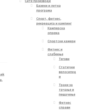
Сите производи
Базени и летна
програма
Спорт, фитнес,
рекреација и кампинг
Камперска
опрема
Спортски камери
Фитнес и
слабеење
Тегови
Статични
велосипед
sek
и
ла
,
Траки за
трчање и
пешачење
Фитнес
справи