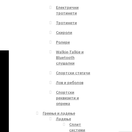
Електрични
тротинети
Тротинети
Скироли
Ролери
Walkie-Talkie и
Bluetooth
слушалки
Спортски стегачи
Лов и риболов
Спортски
реквизити и
опрема
Греење и ладење
Ладење
Сплит
системи