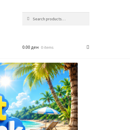
Search
Search
for:
0.00
ден
0 items