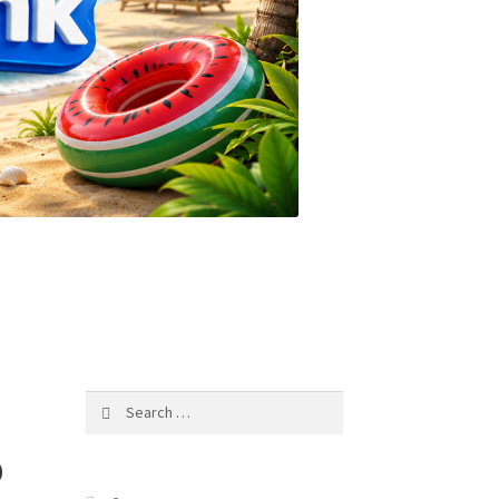
Search
for:
о