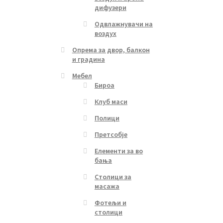
дифузери
Одвлажнувачи на
воздух
Опрема за двор, балкон
и градина
Мебел
Бироа
Клуб маси
Полици
Претсобје
Елементи за во
бања
Столици за
масажа
Фотељи и
столици