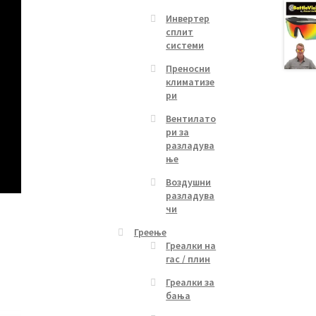
Инвертер
сплит
системи
Преносни
климатизе
ри
Вентилато
ри за
разладува
ње
Воздушни
разладува
чи
Греење
Греалки на
гас / плин
Греалки за
бања