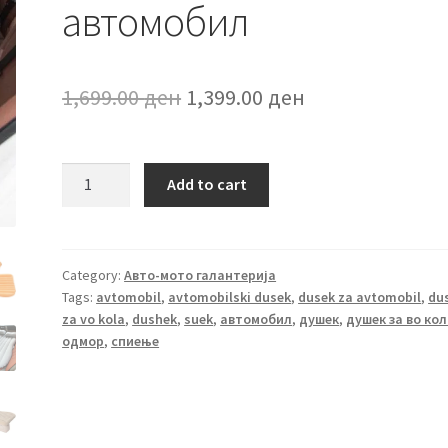
автомобил
Original
Current
1,699.00
ден
1,399.00
ден
price
price
was:
is:
Практичен
Add to cart
душек
1,699.00 ден.
1,399.00 ден.
за
во
автомобил
Category:
Авто-мото галантерија
Tags:
avtomobil
,
avtomobilski dusek
,
dusek za avtomobil
,
du
quantity
za vo kola
,
dushek
,
suek
,
автомобил
,
душек
,
душек за во ко
одмор
,
спиење