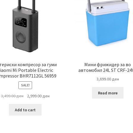
териски компресор за гуми
Мини фрижидер за во
iaomi Mi Portable Electric
автомобил 24L ST CRF-24
mpressor BHR7112GL 56959
3,699.00
ден
SALE!
Read more
Original
Current
3,499.00
ден
2,999.00
ден
price
price
was:
is:
Add to cart
3,499.00 ден.
2,999.00 ден.