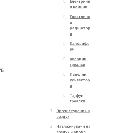
Електричн
и камини
Електричн
и
радијатор
и
Калорифе
ри
Кварцни
греалки
YB
Панелни
конвектор
и
Тајфун
греалки
Прочистувачи на
воздух
Навлажнувачи на
воздух и арома