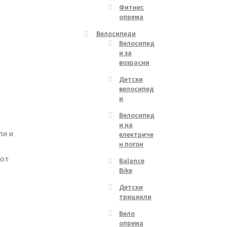
Фитнес
опрема
Велосипеди
Велосипед
и за
возрасни
Детски
велосипед
и
Велосипед
и на
ли и
електриче
н погон
лот
Balance
Bike
,
Детски
трицикли
Вело
опрема