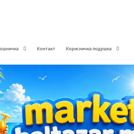
ошничка
Контакт
Корисничка подршка
става и начин на плаќање
Контакт
Корисничка подршка
а на производ
Сите производи
Услови за користење