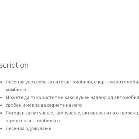
scription
Лесен за употреба за сите автомобили, спортски автомоби
комбиња
Можете да го користите и како душек надвор од автомоби
Удобен и мек за да седнете на него
Погоден за патување, кампување, активности на отворено
одмор во автомобил и сл.
Лесен за одржување