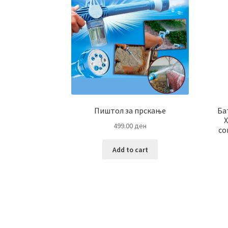
Пиштол за прскање
Ба
X
499.00
ден
co
Add to cart