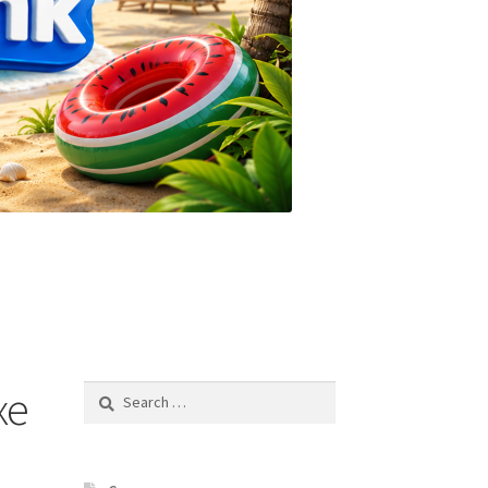
xe
Search
for: