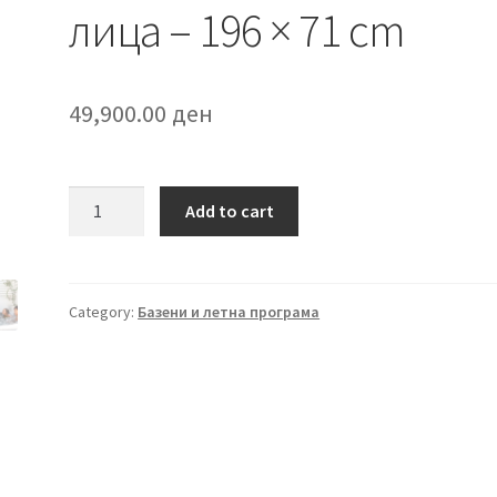
лица – 196 × 71 cm
49,900.00
ден
Џакузи
Add to cart
Greywood
Deluxe
Round
Bubble
Category:
Базени и летна програма
SPA
за
4
лица
–
196