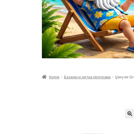
Home
Базени и летна програма
Џакузи Gr