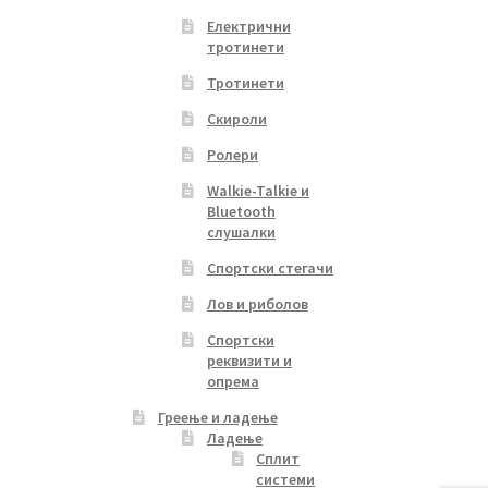
Електрични
тротинети
Тротинети
Скироли
Ролери
Walkie-Talkie и
Bluetooth
слушалки
Спортски стегачи
Лов и риболов
Спортски
реквизити и
опрема
Греење и ладење
Ладење
Сплит
системи