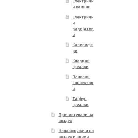
Електричн
и камини
Електричн
и
радијатор
и
Калорифе
ри
Кварцни
греалки
Панелни
конвектор
и
Тајфун
греалки
Прочистувачи на
воздух
Навлажнувачи на
воздух и арома