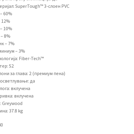
еријал: SuperTough™ 3-слоен PVC
 – 60%
– 12%
 – 10%
 – 8%
ик – 7%
миниум – 3%
ологија: Fiber-Tech™
ер: S2
они за глава: 2 (премиум пена)
 осветлување: да
лога: вклучена
ривка: вклучена
: Greywood
на: 37.8 kg
40