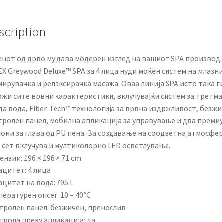
×
71
cm
scription
quantity
енот од дрво му дава модерен изглед на вашиот SPA производ.
X Greywood Deluxe™ SPA за 4 лица нуди моќен систем на млазн
мирувачка и релаксирачка масажа. Оваа линија SPA исто така г
ржи сите врвни карактеристики, вклучувајќи систем за третма
дa вода, Fiber-Tech™ технологија за врвна издржливост, безж
тролен панел, мобилна апликација за управување и два преми
они за глава од PU пена. За создавање на соодветна атмосфер
ј сет вклучува и мултиколорно LED осветлување.
нзии: 196 × 196 × 71 cm
ацитет: 4 лица
цитет на вода: 795 L
ературен опсег: 10 – 40°C
тролен панел: безжичен, пренослив
трола преку апликација: да