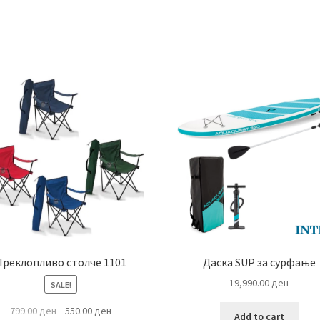
Преклопливо столче 1101
Даска SUP за сурфање
19,990.00
ден
SALE!
Original
Current
799.00
ден
550.00
ден
Add to cart