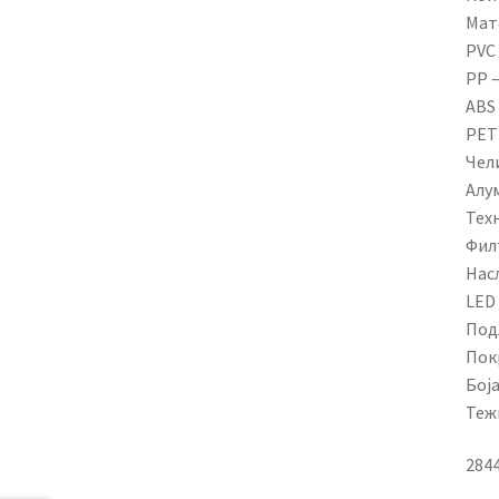
Мат
PVC
PP 
ABS
PET
Чел
Алу
Техн
Филт
Насл
LED
Под
Пок
Боја
Тежи
284