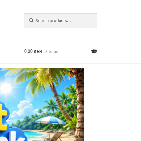
Search
Search
for:
0.00
ден
0 items