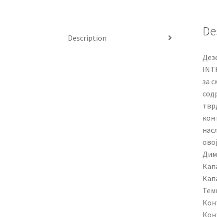
De
Description
Дез
INTE
за с
сод
твр
кон
насл
ово
Диме
Кап
Капа
Темп
Кон
Кон