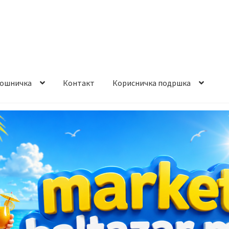
ошничка
Контакт
Корисничка подршка
става и начин на плаќање
Контакт
Корисничка подршка
а на производ
Сите производи
Услови за користење