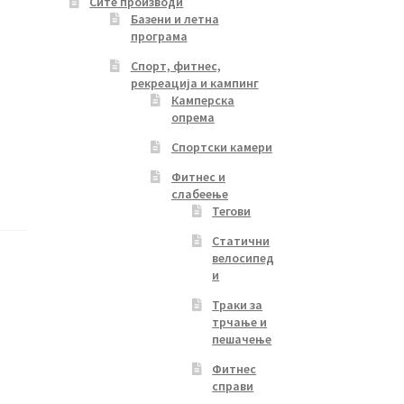
Сите производи
Базени и летна
програма
Спорт, фитнес,
рекреација и кампинг
Камперска
опрема
Спортски камери
Фитнес и
слабеење
Тегови
Статични
велосипед
и
Траки за
трчање и
пешачење
Фитнес
справи