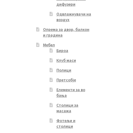
дифузери
Одвлажнувачи на
воздух
Опрема за двор, балкон
и градина
Мебел
Бироа
Клуб маси
Полици
Претсобје
Елементи за во
бања
Столици за
масажа
Фотељи и
столици