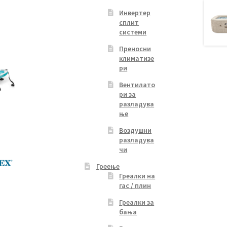
Инвертер
сплит
системи
Преносни
климатизе
ри
Вентилато
ри за
разладува
ње
Воздушни
разладува
чи
Греење
Греалки на
гас / плин
Греалки за
бања