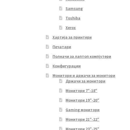
Samsung
Toshiba
Xerox
Хартија за принтери
Печатари
Полначи за лаптоп компјутери
Конфигурации
Монитори и држачи за монитори
Држачи за монитори
Монитори 7″-18″
Монитори 19″-20″
Gaming монитори
Монитори 21″-22″
Монитори 23″-25″