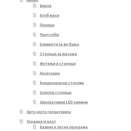
Мебел
Бироа
Клуб маси
Полици
Претсобје
Елементи за во бања
Столици за масажа
Фотељи и столици
Аксесоари
Канцелариски столови
Gaming столици
Декоративни LED камини
Авто-мото галантерија
Градина и алат
Базени и летна програма