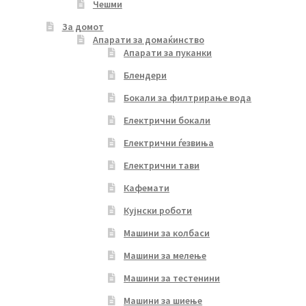
Чешми
За домот
Апарати за домаќинство
Апарати за пуканки
Блендери
Бокали за филтрирање вода
Електрични бокали
Електрични ѓезвиња
Електрични тави
Кафемати
Кујнски роботи
Машини за колбаси
Машини за мелење
Машини за тестенини
Машини за шиење