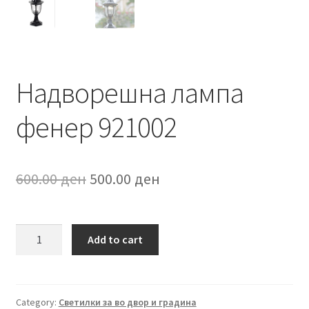
Надворешна лампа
фенер 921002
Original
Current
600.00
ден
500.00
ден
price
price
was:
is:
Надворешна
Add to cart
лампа
600.00 ден.
500.00 ден.
фенер
921002
quantity
Category:
Светилки за во двор и градина