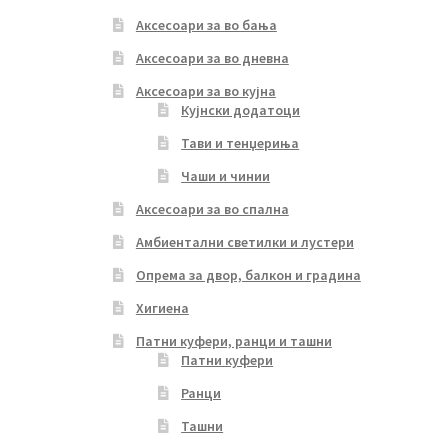
Аксесоари за во бања
Аксесоари за во дневна
Аксесоари за во кујна
Кујнски додатоци
Тави и тенџериња
Чаши и чинии
Аксесоари за во спална
Амбиентални светилки и лустери
Опрема за двор, балкон и градина
Хигиена
Патни куфери, ранци и ташни
Патни куфери
Ранци
Ташни