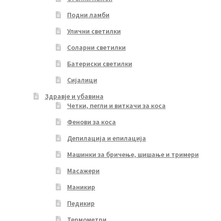
Подни ламби
Улични светилки
Соларни светилки
Батериски светилки
Сијалици
Здравје и убавина
Четки, пегли и виткачи за коса
Фенови за коса
Депилација и епилација
Машинки за бричење, шишање и тримери
Масажери
Маникир
Педикир
Термометри