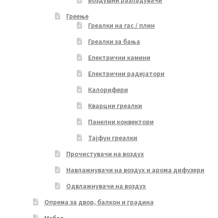
Воздушни разладувачи
Греење
Греалки на гас / плин
Греалки за бања
Електрични камини
Електрични радијатори
Калорифери
Кварцни греалки
Панелни конвектори
Тајфун греалки
Прочистувачи на воздух
Навлажнувачи на воздух и арома дифузери
Одвлажнувачи на воздух
Опрема за двор, балкон и градина