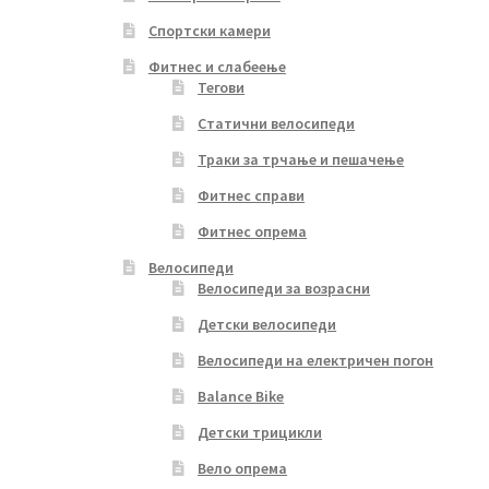
Спортски камери
Фитнес и слабеење
Тегови
Статични велосипеди
Траки за трчање и пешачење
Фитнес справи
Фитнес опрема
Велосипеди
Велосипеди за возрасни
Детски велосипеди
Велосипеди на електричен погон
Balance Bike
Детски трицикли
Вело опрема