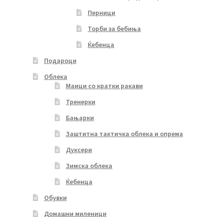
Перници
Торби за бебиња
Ќебенца
Подароци
Облека
Маици со кратки ракави
Тренерки
Бањарки
Заштитна тактичка облека и опрема
Дуксери
Зимска облека
Ќебенца
Обувки
Домашни миленици