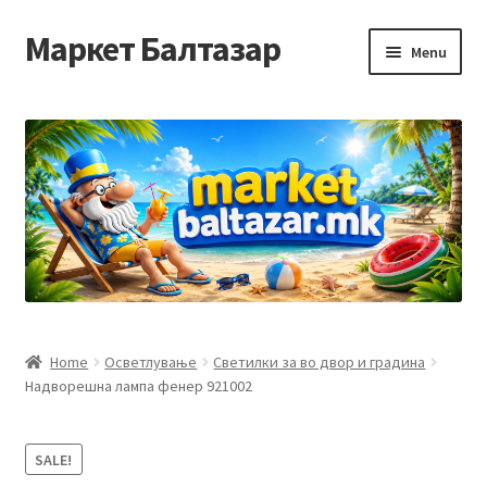
Маркет Балтазар
Skip
Skip
Menu
to
to
navigation
content
Home
Checkout
Homepage
Privacy Policy
Достава и начин на плаќање
Home
Осветлување
Светилки за во двор и градина
Надворешна лампа фенер 921002
Контакт
Корисничка подршка
SALE!