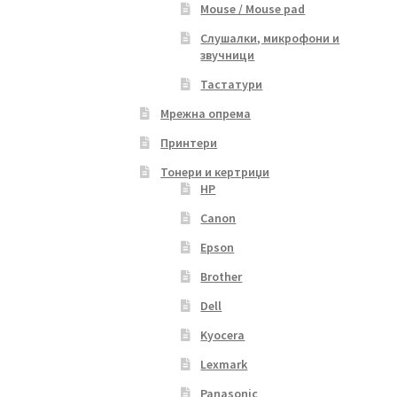
Mouse / Mouse pad
Слушалки, микрофони и
звучници
Тастатури
Мрежна опрема
Принтери
Тонери и кертриџи
HP
Canon
Epson
Brother
Dell
Kyocera
Lexmark
Panasonic