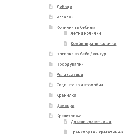
Дубаци
Игрални
Колички за бебиња
Летни колички
Комбинирани колички
Носилки за бебе / кенгур
Проодувалки
Релаксатори
Седишта за автомобил
Хранилки
Џампери
Креветчиња
Дрвени креветчиња
Транспортни креветчиња