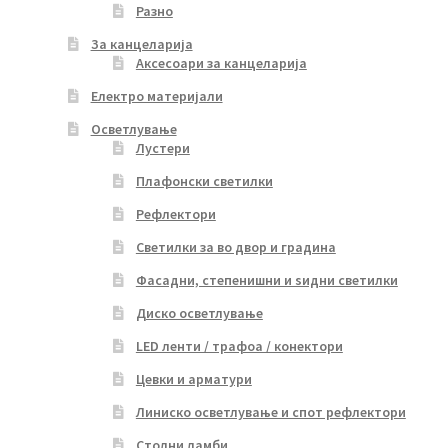
Разно
За канцеларија
Аксесоари за канцеларија
Електро материјали
Осветлување
Лустери
Плафонски светилки
Рефлектори
Светилки за во двор и градина
Фасадни, степенишни и ѕидни светилки
Диско осветлување
LED ленти / трафоа / конектори
Цевки и арматури
Линиско осветлување и спот рефлектори
Столни ламби