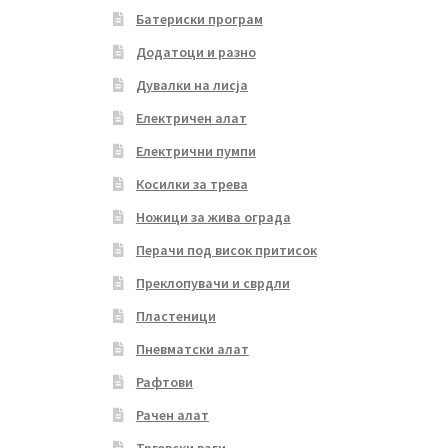
Батериски програм
Додатоци и разно
Дувалки на лисја
Електричен алат
Електрични пумпи
Косилки за трева
Ножици за жива ограда
Перачи под висок притисок
Преклопувачи и сврдли
Пластеници
Пневматски алат
Рафтови
Рачен алат