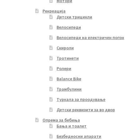
Мотори
Рекреација
Детски трицикли
Велосипеди
Велосипеди на електричен погон
Скироли
Тротинети
Ролери
Balance Bike
Трамбулини
Туркала за проодување
Детски реквизити за во двор
Опрема за бебиња
Бања и тоалет
Безбедносни апарати