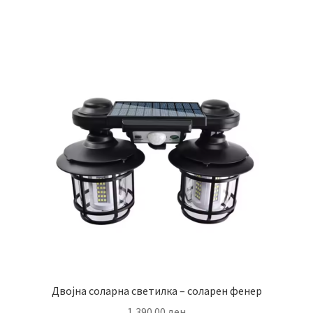
Двојна соларна светилка – соларен фенер
1,390.00
ден