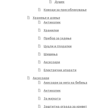
Душек
Комоди за пресоблекување
Хранење и доење
Антиколик
Хранилки
Прибор за јадење
Цуцли и глодалки
Шишиња
Аксесоари
Електрични апарати
Аксесоари
Акесоари за нега на бебиња
Антиколик
За мајката
Заштитна ограда за кревет