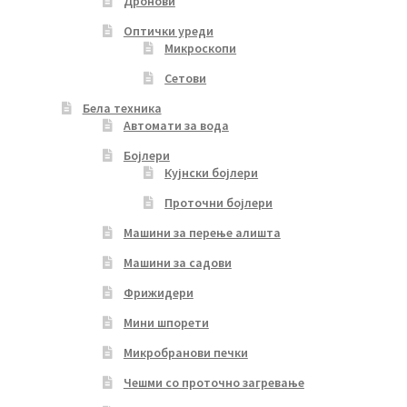
Дронови
Оптички уреди
Микроскопи
Сетови
Бела техника
Автомати за вода
Бојлери
Кујнски бојлери
Проточни бојлери
Машини за перење алишта
Машини за садови
Фрижидери
Мини шпорети
Микробранови печки
Чешми со проточно загревање