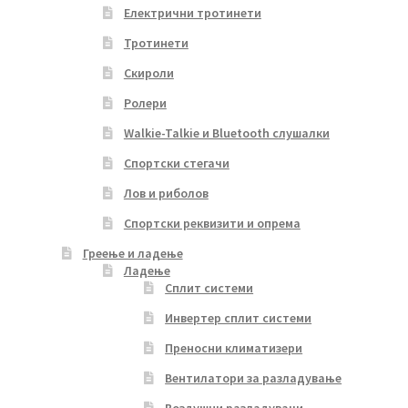
Електрични тротинети
Тротинети
Скироли
Ролери
Walkie-Talkie и Bluetooth слушалки
Спортски стегачи
Лов и риболов
Спортски реквизити и опрема
Греење и ладење
Ладење
Сплит системи
Инвертер сплит системи
Преносни климатизери
Вентилатори за разладување