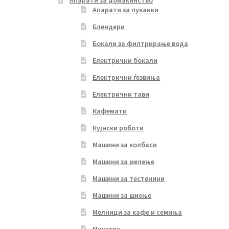
Апарати за домаќинство
Апарати за пуканки
Блендери
Бокали за филтрирање вода
Електрични бокали
Електрични ѓезвиња
Електрични тави
Кафемати
Кујнски роботи
Машини за колбаси
Машини за мелење
Машини за тестенини
Машини за шиење
Мелници за кафе и семиња