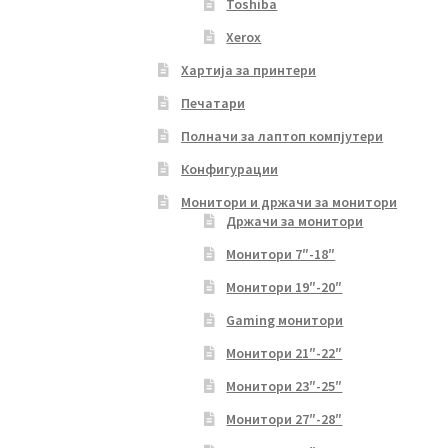
Toshiba
Xerox
Хартија за принтери
Печатари
Полначи за лаптоп компјутери
Конфигурации
Монитори и држачи за монитори
Држачи за монитори
Монитори 7″-18″
Монитори 19″-20″
Gaming монитори
Монитори 21″-22″
Монитори 23″-25″
Монитори 27″-28″