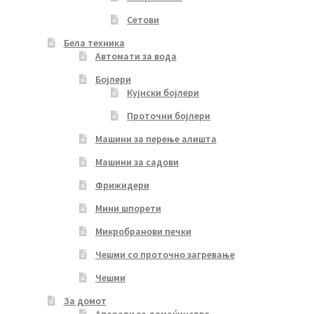
Сетови
Бела техника
Автомати за вода
Бојлери
Кујнски бојлери
Проточни бојлери
Машини за перење алишта
Машини за садови
Фрижидери
Мини шпорети
Микробранови печки
Чешми со проточно загревање
Чешми
За домот