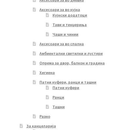
Аксесоари за во дневна
Аксесоари за во кујна
Кујнски додатоци
Тави и тенџериња
Чаши и чинии
Аксесоари за во спална
Амбиентални светилки и лустери
Опрема за двор, балкон и градина
Хигиена
Патни куфери, ранци и ташни
Патни куфери
Ранци
Ташни
Разно
За канцеларија