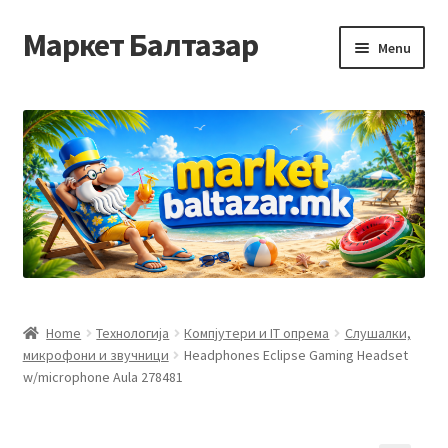
Маркет Балтазар
Skip
Skip
Menu
to
to
navigation
content
Home
Checkout
Homepage
Privacy Policy
Достава и начин на плаќање
Home
Технологија
Компјутери и IT опрема
Слушалки,
микрофони и звучници
Headphones Eclipse Gaming Headset
Контакт
w/microphone Aula 278481
Корисничка подршка