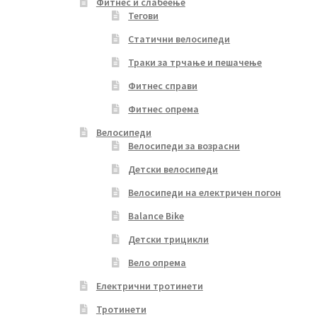
Фитнес и слабеење
Тегови
Статични велосипеди
Траки за трчање и пешачење
Фитнес справи
Фитнес опрема
Велосипеди
Велосипеди за возрасни
Детски велосипеди
Велосипеди на електричен погон
Balance Bike
Детски трицикли
Вело опрема
Електрични тротинети
Тротинети