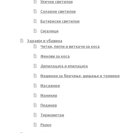
Улични светилки
Соларни светилки
Батериски светилки
Сијалици
Здравје и убавина
Четки, пегли и виткачи за коса
Фенови за коса
Депилација и епилација
Машинки за бричење, шишање и тримери
Масажери
Маникир
Педикир
Термометри
Разно