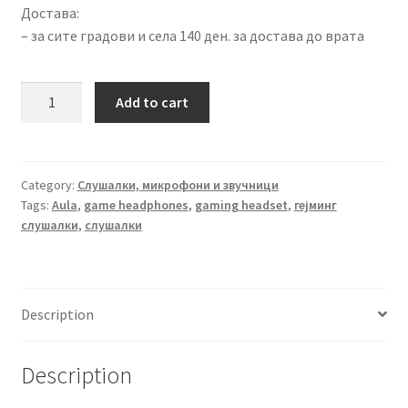
Достава:
– за сите градови и села 140 ден. за достава до врата
Headphones
Add to cart
Eclipse
Gaming
Headset
w/microphone
Category:
Слушалки, микрофони и звучници
Tags:
Aula
,
game headphones
,
gaming headset
,
гејминг
Aula
слушалки
,
слушалки
278481
quantity
Description
Description