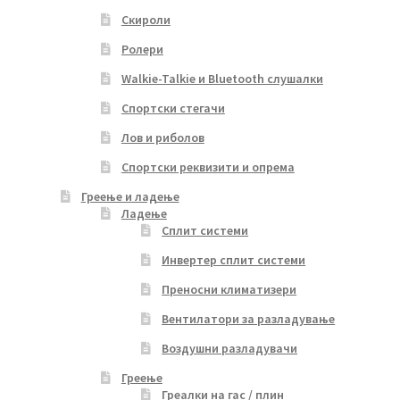
Скироли
Ролери
Walkie-Talkie и Bluetooth слушалки
Спортски стегачи
Лов и риболов
Спортски реквизити и опрема
Греење и ладење
Ладење
Сплит системи
Инвертер сплит системи
Преносни климатизери
Вентилатори за разладување
Воздушни разладувачи
Греење
Греалки на гас / плин