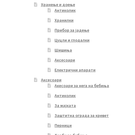
Хранење и доење
Антиколик
Хранилки
Прибор за јадење
Цуцли и глодалки
Шишиња
Аксесоари
Електрични апарати
Аксесоари
Акесоари за нега на бебиња
Антиколик
За мајката
Заштитна ограда за кревет
Перници