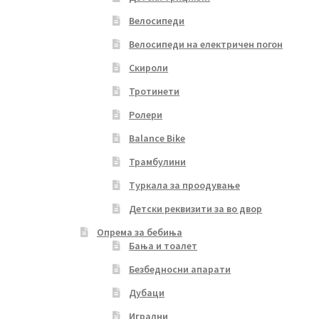
Велосипеди
Велосипеди на електричен погон
Скироли
Тротинети
Ролери
Balance Bike
Трамбулини
Туркала за проодување
Детски реквизити за во двор
Опрема за бебиња
Бања и тоалет
Безбедносни апарати
Дубаци
Игрални