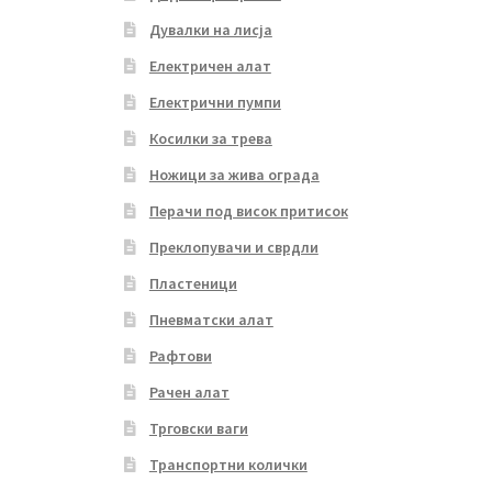
Дувалки на лисја
Електричен алат
Електрични пумпи
Косилки за трева
Ножици за жива ограда
Перачи под висок притисок
Преклопувачи и сврдли
Пластеници
Пневматски алат
Рафтови
Рачен алат
Трговски ваги
Транспортни колички