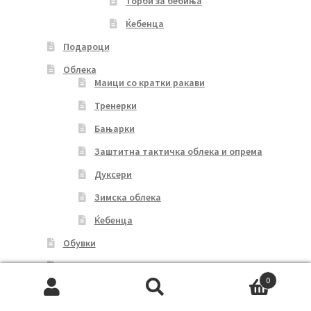
Торби за бебиња
Ќебенца
Подароци
Облека
Маици со кратки ракави
Тренерки
Бањарки
Заштитна тактичка облека и опрема
Дуксери
Зимска облека
Ќебенца
Обувки
Домашни миленици
0
Мој профил
Search
Search