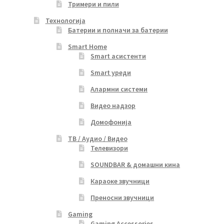
Тримери и пили
Технологија
Батерии и полначи за батерии
Smart Home
Smart асистенти
Smart уреди
Алармни системи
Видео надзор
Домофонија
ТВ / Аудио / Видео
Телевизори
SOUNDBAR & домашни кина
Караоке звучници
Преносни звучници
Gaming
Gaming Accessories