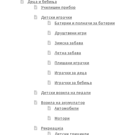
Деца и бебиња
Училишен прибор
Детски играчки
Батерии и полначи за батерии
Друштвени игри
Зимска забава
Летна забава
Плишани играчки
Играчки за деца
Играчки за бебиња
Детски возила на педали
Возила на акумулатор
Автомобили
Мотори
Рекреација
Детски трицикли