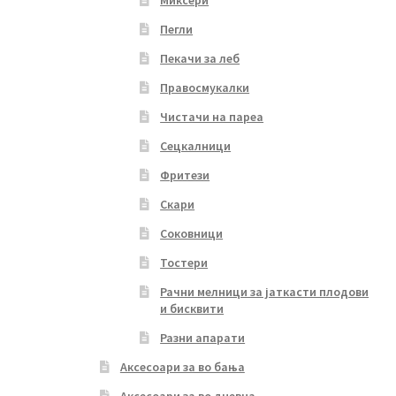
Миксери
Пегли
Пекачи за леб
Правосмукалки
Чистачи на пареа
Сецкалници
Фритези
Скари
Соковници
Тостери
Рачни мелници за јаткасти плодови
и бисквити
Разни апарати
Аксесоари за во бања