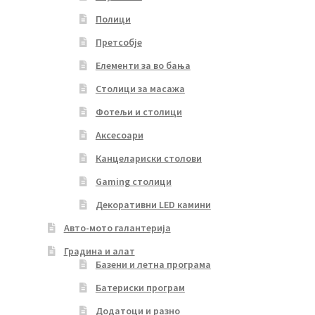
Полици
Претсобје
Елементи за во бања
Столици за масажа
Фотељи и столици
Аксесоари
Канцелариски столови
Gaming столици
Декоративни LED камини
Авто-мото галантерија
Градина и алат
Базени и летна програма
Батериски програм
Додатоци и разно