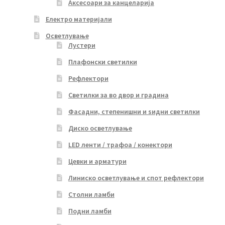
Аксесоари за канцеларија
Електро материјали
Осветлување
Лустери
Плафонски светилки
Рефлектори
Светилки за во двор и градина
Фасадни, степенишни и ѕидни светилки
Диско осветлување
LED ленти / трафоа / конектори
Цевки и арматури
Линиско осветлување и спот рефлектори
Столни ламби
Подни ламби