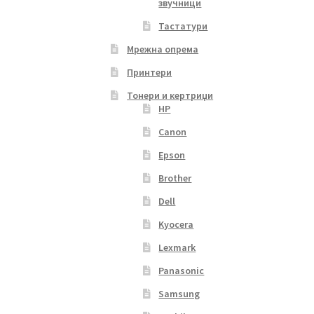
звучници
Тастатури
Мрежна опрема
Принтери
Тонери и кертриџи
HP
Canon
Epson
Brother
Dell
Kyocera
Lexmark
Panasonic
Samsung