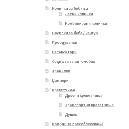
Колички за бебиња
Летни колички
Комбинирани колички
Носилки за бебе / кенгур
Проодувалки
Релаксатори
Седишта за автомобил
Хранилки
Џампери
Креветчиња
Дрвени креветчиња
Транспортни креветчиња
Душек
Комоди за пресоблекување