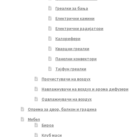
Греалки за бања
Електрични камини
Електрични радијатори
Калорифери
Кварцни греалки
Панелни конвектори
Тајфун греалки
Прочистувачи на воздух
Навлажнувачи на воздух и арома дифузери
Одвлажнувачи на воздух
Опрема за двор, балкон и градина
Мебел
Бироа
Клуб маси