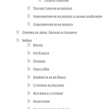
Прочистувачи на воздух
Навлажнувачи на воздух и арома дифузери
Одвлажнувачи на воздух
Опрема за двор, балкон и градина
Мебел
Бироа
Клуб маси
Полици
Претсобје
Елементи за во бања
Столици за масажа
Фотељи и столици
Аксесоари
Канцелариски столови