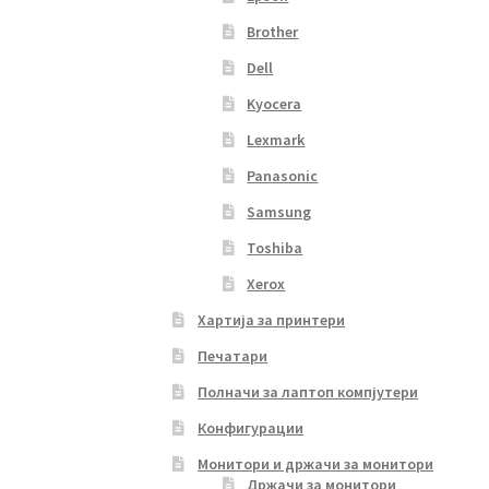
Brother
Dell
Kyocera
Lexmark
Panasonic
Samsung
Toshiba
Xerox
Хартија за принтери
Печатари
Полначи за лаптоп компјутери
Конфигурации
Монитори и држачи за монитори
Држачи за монитори