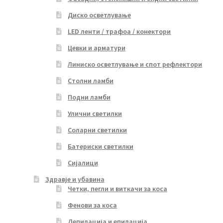
Диско осветлување
LED ленти / трафоа / конектори
Цевки и арматури
Линиско осветлување и спот рефлектори
Столни ламби
Подни ламби
Улични светилки
Соларни светилки
Батериски светилки
Сијалици
Здравје и убавина
Четки, пегли и виткачи за коса
Фенови за коса
Депилација и епилација