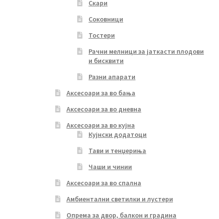
Скари
Соковници
Тостери
Рачни мелници за јаткасти плодови
и бисквити
Разни апарати
Аксесоари за во бања
Аксесоари за во дневна
Аксесоари за во кујна
Кујнски додатоци
Тави и тенџериња
Чаши и чинии
Аксесоари за во спална
Амбиентални светилки и лустери
Опрема за двор, балкон и градина