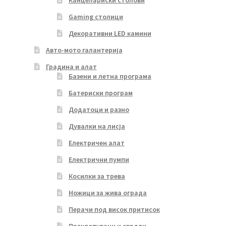
Gaming столици
Декоративни LED камини
Авто-мото галантерија
Градина и алат
Базени и летна програма
Батериски програм
Додатоци и разно
Дувалки на лисја
Електричен алат
Електрични пумпи
Косилки за трева
Ножици за жива ограда
Перачи под висок притисок
Преклопувачи и сврдли