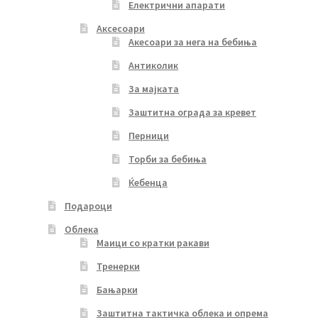
Електрични апарати
Аксесоари
Акесоари за нега на бебиња
Антиколик
За мајката
Заштитна ограда за кревет
Перници
Торби за бебиња
Ќебенца
Подароци
Облека
Маици со кратки ракави
Тренерки
Бањарки
Заштитна тактичка облека и опрема