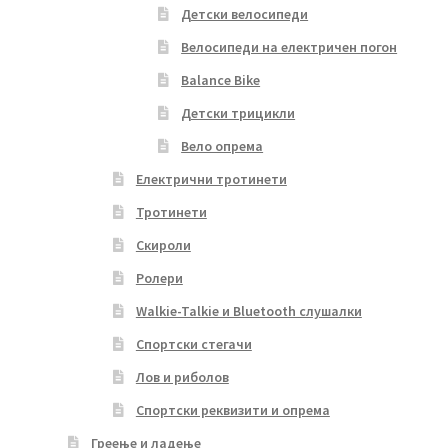
Детски велосипеди
Велосипеди на електричен погон
Balance Bike
Детски трицикли
Вело опрема
Електрични тротинети
Тротинети
Скироли
Ролери
Walkie-Talkie и Bluetooth слушалки
Спортски стегачи
Лов и риболов
Спортски реквизити и опрема
Греење и ладење