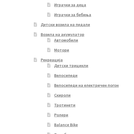
Играчки за деца
Играчки за бебиња
Детски возила на педали
Возила на акумулатор
Автомобили
Мотори
Рекреација
Детски трицикли
Велосипеди
Велосипеди на електричен погон
Скироли
Тротинети
Ролери
Balance Bike