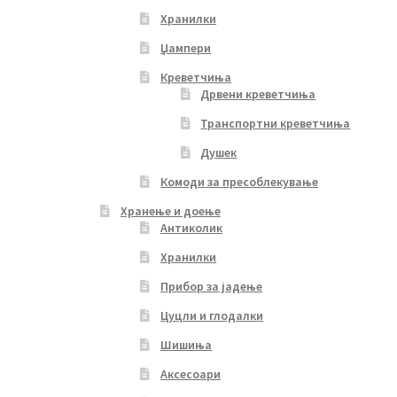
Хранилки
Џампери
Креветчиња
Дрвени креветчиња
Транспортни креветчиња
Душек
Комоди за пресоблекување
Хранење и доење
Антиколик
Хранилки
Прибор за јадење
Цуцли и глодалки
Шишиња
Аксесоари