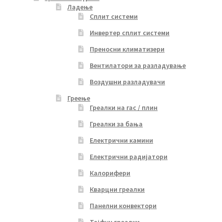
Ладење
Сплит системи
Инвертер сплит системи
Преносни климатизери
Вентилатори за разладување
Воздушни разладувачи
Греење
Греалки на гас / плин
Греалки за бања
Електрични камини
Електрични радијатори
Калорифери
Кварцни греалки
Панелни конвектори
Тајфун греалки