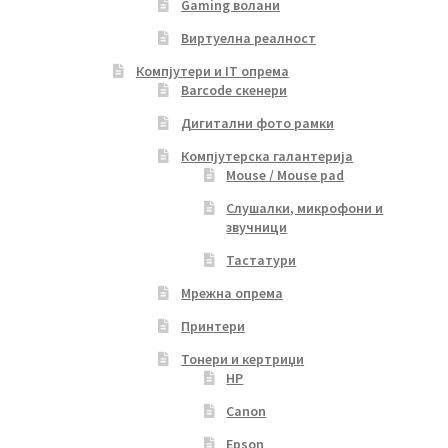
Gaming волани
Виртуелна реалност
Компјутери и IT опрема
Barcode скенери
Дигитални фото рамки
Компјутерска галантерија
Mouse / Mouse pad
Слушалки, микрофони и
звучници
Тастатури
Мрежна опрема
Принтери
Тонери и кертриџи
HP
Canon
Epson