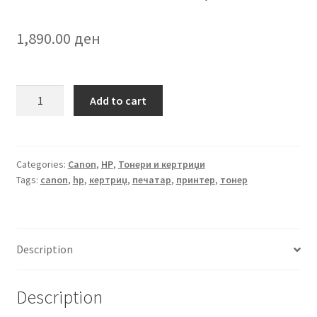
1,890.00
ден
HP
Add to cart
C4127X
за
HP/CANON
quantity
Categories:
Canon
,
HP
,
Тонери и кертриџи
Tags:
canon
,
hp
,
кертриџ
,
печатар
,
принтер
,
тонер
Description
Description