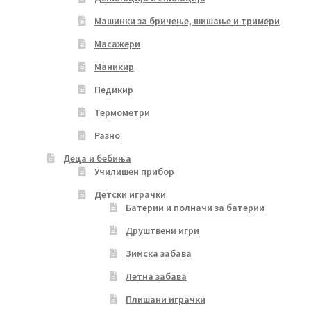
Машинки за бричење, шишање и тримери
Масажери
Маникир
Педикир
Термометри
Разно
Деца и бебиња
Училишен прибор
Детски играчки
Батерии и полначи за батерии
Друштвени игри
Зимска забава
Летна забава
Плишани играчки