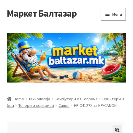
Маркет Балтазар
Skip
Skip
Menu
to
to
navigation
content
Home
Checkout
Homepage
Privacy Policy
Достава и начин на плаќање
Home
Технологија
Компјутери и IT опрема
Принтери и
бои
Тонери и кертриџи
Canon
HP C4127X за HP/CANON
Контакт
Корисничка подршка