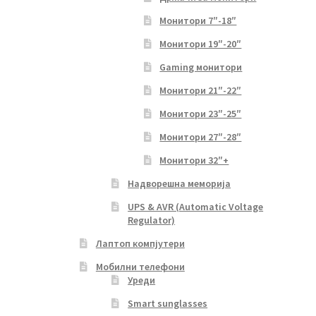
Монитори 7″-18″
Монитори 19″-20″
Gaming монитори
Монитори 21″-22″
Монитори 23″-25″
Монитори 27″-28″
Монитори 32″+
Надворешна меморија
UPS & AVR (Automatic Voltage
Regulator)
Лаптоп компјутери
Мобилни телефони
Уреди
Smart sunglasses