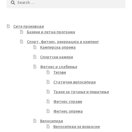
for:
Сите производи
Базени и летна програма
Спорт, фитнес, рекреација и кампинг
Камперска опрема
Спортски камери
Фитнес и слабеење
Тегови
Статични велосипеди
Траки за трчање и пешачење
Фитнес справи
Фитнес опрема
Велосипеди
Велосипеди за возрасни