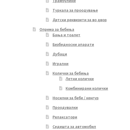
Трамбулини
Туркала за проодување
Детски реквизити за во двор
Опрема за бебиња
Бања и тоалет
Безбедносни апарати
Дубаци
Игрални
Колички за бебиња
Летни колички
Комбинирани колички
Носилки за бебе / кенгур
Проодувалки
Релаксатори
Седишта за автомобил