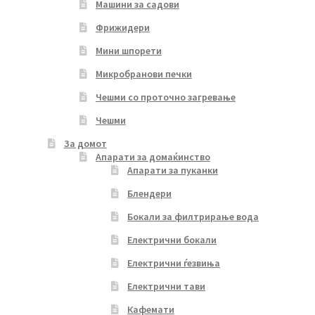
Машини за садови
Фрижидери
Мини шпорети
Микробранови печки
Чешми со проточно загревање
Чешми
За домот
Апарати за домаќинство
Апарати за пуканки
Блендери
Бокали за филтрирање вода
Електрични бокали
Електрични ѓезвиња
Електрични тави
Кафемати