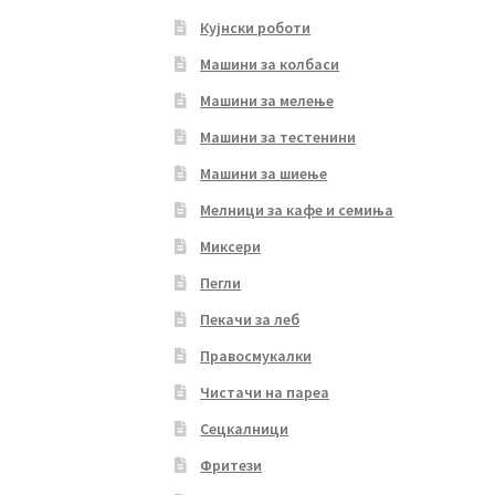
Кујнски роботи
Машини за колбаси
Машини за мелење
Машини за тестенини
Машини за шиење
Мелници за кафе и семиња
Миксери
Пегли
Пекачи за леб
Правосмукалки
Чистачи на пареа
Сецкалници
Фритези