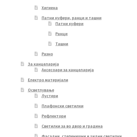
Хигиена
Патни куфери, ранци и ташни
Патни куфери
Ранци
Ташни
Разно
За канцеларија
Аксесоари за канцеларија
Електро материјали
Осветлување
Лустери
Плафонски светилки
Рефлектори
Светилки за во двор и градина
Фасадни, степенишни и ѕидни светилки