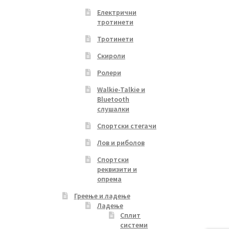
Електрични
тротинети
Тротинети
Скироли
Ролери
Walkie-Talkie и
Bluetooth
слушалки
Спортски стегачи
Лов и риболов
Спортски
реквизити и
опрема
Греење и ладење
Ладење
Сплит
системи