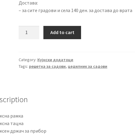
Достава:
– за сите градови и села 140 ден. за достава до врата
Иноксен
Add to cart
цедилник
за
садови
quantity
Category:
Кујнски додатоци
Tags:
решетка за садови
,
цедилник за садови
scription
ксна рамка
ксна тацна
ксен држач за прибор