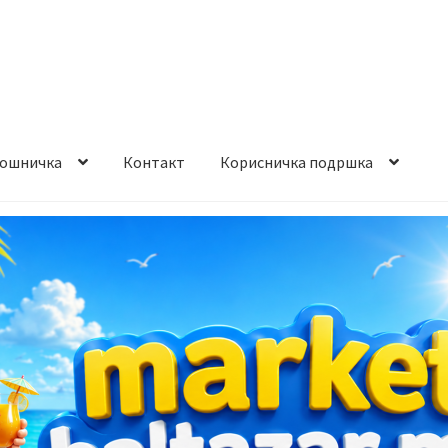
ошничка
Контакт
Корисничка подршка
става и начин на плаќање
Контакт
Корисничка подршка
а на производ
Сите производи
Услови за користење