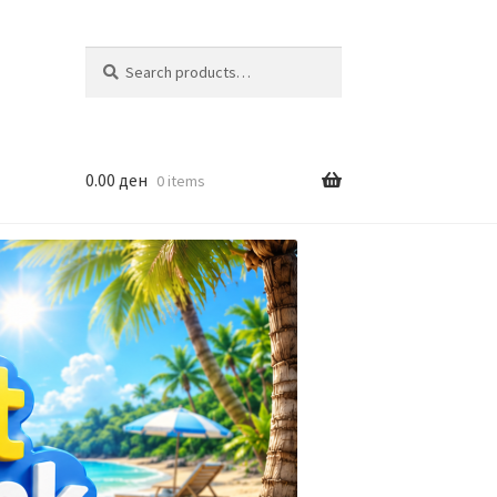
Search
Search
for:
0.00
ден
0 items