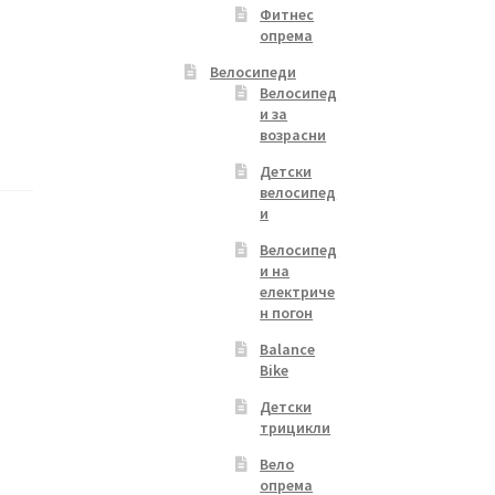
Фитнес
опрема
Велосипеди
Велосипед
и за
возрасни
Детски
велосипед
и
Велосипед
и на
електриче
н погон
Balance
Bike
Детски
трицикли
Вело
опрема