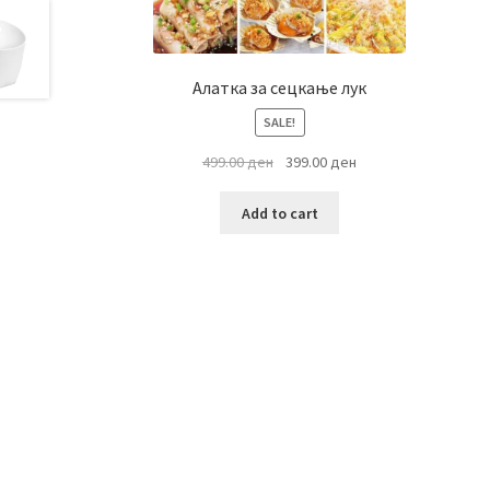
Алатка за сецкање лук
SALE!
Original
Current
499.00
ден
399.00
ден
price
price
was:
is:
Add to cart
499.00 ден.
399.00 ден.