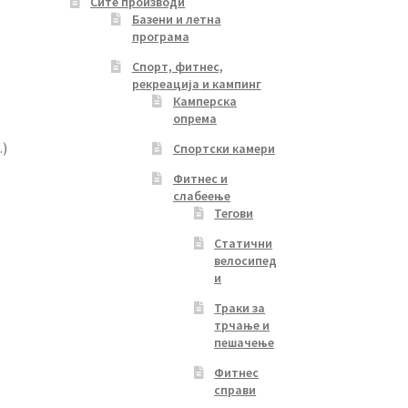
Сите производи
Базени и летна
програма
Спорт, фитнес,
рекреација и кампинг
Камперска
опрема
.)
Спортски камери
Фитнес и
слабеење
Тегови
Статични
велосипед
и
Траки за
трчање и
пешачење
Фитнес
справи