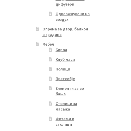
дифузери
Одвлажнувачи на
воздух
Опрема за двор, балкон
и градина
Мебел
Бироа
Клуб маси
Полици
Претсобје
Елементи за во
бања
Столици за
масажа
Фотељи и
столици