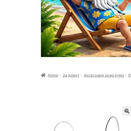
Home
За домот
Аксесоари за во кујна
К