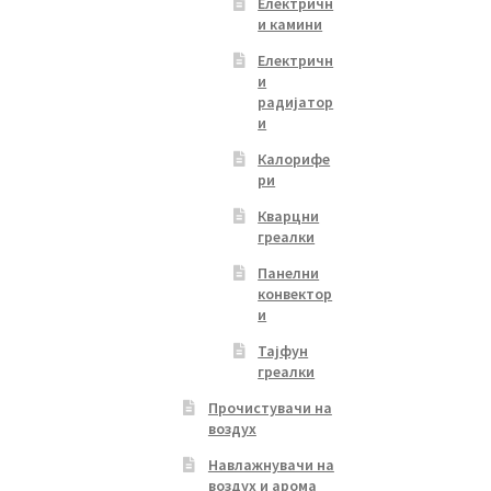
Електричн
и камини
Електричн
и
радијатор
и
Калорифе
ри
Кварцни
греалки
Панелни
конвектор
и
Тајфун
греалки
Прочистувачи на
воздух
Навлажнувачи на
воздух и арома