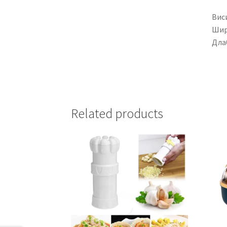
Виси
Шир
Дла
Related products