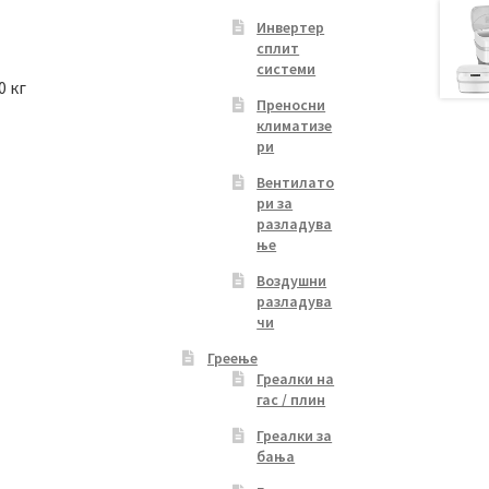
Инвертер
сплит
системи
0 кг
Преносни
климатизе
ри
Вентилато
ри за
разладува
ње
Воздушни
разладува
чи
Греење
Греалки на
гас / плин
Греалки за
бања