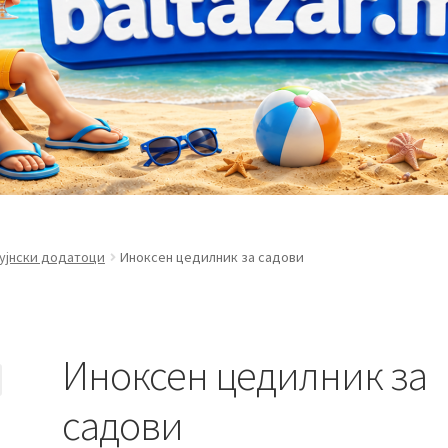
ујнски додатоци
Иноксен цедилник за садови
Иноксен цедилник за
садови