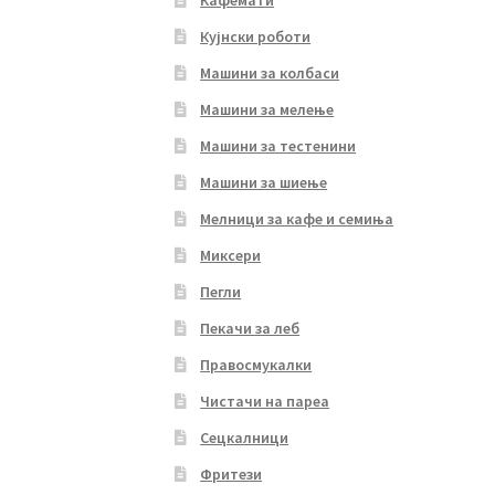
Кафемати
Кујнски роботи
Машини за колбаси
Машини за мелење
Машини за тестенини
Машини за шиење
Мелници за кафе и семиња
Миксери
Пегли
Пекачи за леб
Правосмукалки
Чистачи на пареа
Сецкалници
Фритези