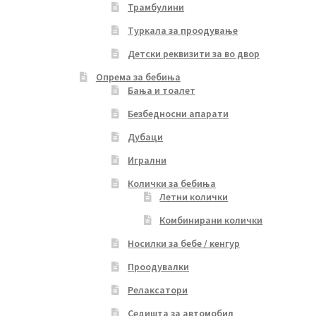
Трамбулини
Туркала за проодување
Детски реквизити за во двор
Опрема за бебиња
Бања и тоалет
Безбедносни апарати
Дубаци
Игрални
Колички за бебиња
Летни колички
Комбинирани колички
Носилки за бебе / кенгур
Проодувалки
Релаксатори
Седишта за автомобил