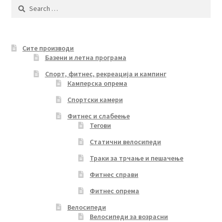
Search
for:
Сите производи
Базени и летна програма
Спорт, фитнес, рекреација и кампинг
Камперска опрема
Спортски камери
Фитнес и слабеење
Тегови
Статични велосипеди
Траки за трчање и пешачење
Фитнес справи
Фитнес опрема
Велосипеди
Велосипеди за возрасни