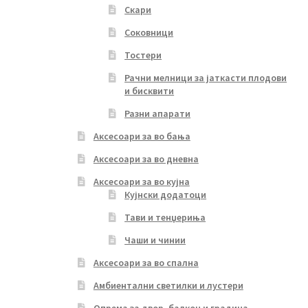
Скари
Соковници
Тостери
Рачни мелници за јаткасти плодови
и бисквити
Разни апарати
Аксесоари за во бања
Аксесоари за во дневна
Аксесоари за во кујна
Кујнски додатоци
Тави и тенџериња
Чаши и чинии
Аксесоари за во спална
Амбиентални светилки и лустери