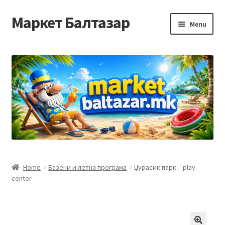
Маркет Балтазар
Skip
Skip
Menu
to
to
navigation
content
Home
Checkout
Homepage
Privacy Policy
Достава и начин на плаќање
Home
Базени и летна програма
Џурасик парк – play
center
Контакт
Корисничка подршка