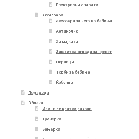
Електрични апарати
Аксесоари
Акесоари за нега на бебиња
Антиколик
За мајката
Заштитна ограда за кревет
Перници
Торби за бебиња
Ќебенца
Подароци
Облека
Маици со кратки ракави
Тренерки
Бањарки