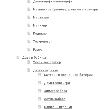
Депилација и епилација
Машинки за бричење, шишање и тримери
Масажери
Маникир
Педикир
Термометри
Разно
Деца и бебиња
Училишен прибор
Детски играчки
Батерии и полначи за батерии
Друштвени игри
Зимска забава
Летна забава
Плишани играчки