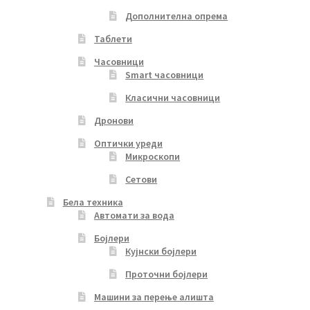
Дополнителна опрема
Таблети
Часовници
Smart часовници
Класични часовници
Дронови
Оптички уреди
Микроскопи
Сетови
Бела техника
Автомати за вода
Бојлери
Кујнски бојлери
Проточни бојлери
Машини за перење алишта