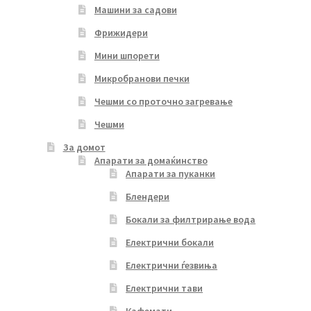
Машини за садови
Фрижидери
Мини шпорети
Микробранови печки
Чешми со проточно загревање
Чешми
За домот
Апарати за домаќинство
Апарати за пуканки
Блендери
Бокали за филтрирање вода
Електрични бокали
Електрични ѓезвиња
Електрични тави