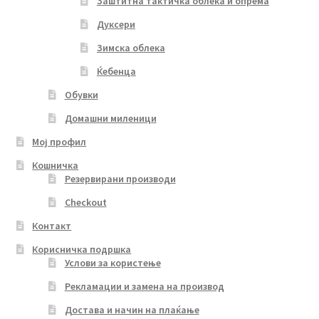
Заштитна тактичка облека и опрема
Дуксери
Зимска облека
Ќебенца
Обувки
Домашни миленици
Мој профил
Кошничка
Резервирани производи
Checkout
Контакт
Корисничка подршка
Услови за користење
Рекламации и замена на производ
Достава и начин на плаќање