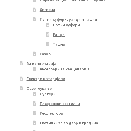
Опрема за двор, балкон и градина
Хигиена
Патни куфери, ранци и ташни
Патни куфери
Ранци
Ташни
Разно
За канцеларија
Аксесоари за канцеларија
Електро материјали
Осветлување
Лустери
Плафонски светилки
Рефлектори
Светилки за во двор и градина