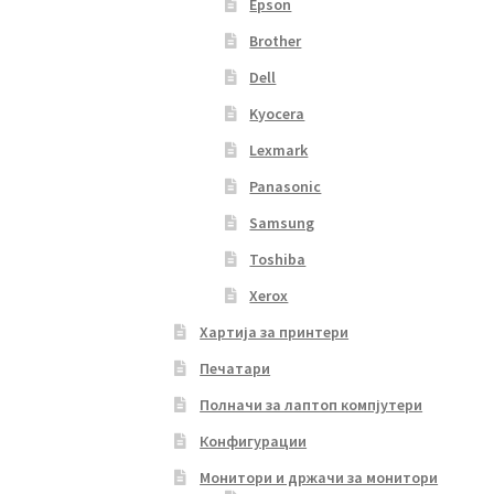
Epson
Brother
Dell
Kyocera
Lexmark
Panasonic
Samsung
Toshiba
Xerox
Хартија за принтери
Печатари
Полначи за лаптоп компјутери
Конфигурации
Монитори и држачи за монитори