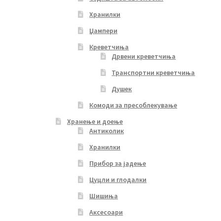
Хранилки
Џампери
Креветчиња
Дрвени креветчиња
Транспортни креветчиња
Душек
Комоди за пресоблекување
Хранење и доење
Антиколик
Хранилки
Прибор за јадење
Цуцли и глодалки
Шишиња
Аксесоари