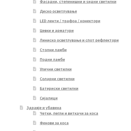
Фасадни, степенишни и ѕидни светилки
Диско осветлување
LED ленти / трафоа / конектори
Цевки и арматури
Линиско осветлување и спот рефлектори
Столни ламби
Подни ламби
Улични светилки
Соларни светилки
Батериски светилки
Сијалици
Здравје и убавина
Четки, пегли и виткачи за коса
Фенови за коса