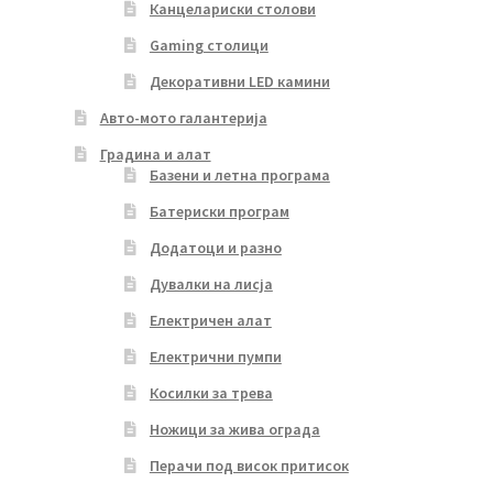
Канцелариски столови
Gaming столици
Декоративни LED камини
Авто-мото галантерија
Градина и алат
Базени и летна програма
Батериски програм
Додатоци и разно
Дувалки на лисја
Електричен алат
Електрични пумпи
Косилки за трева
Ножици за жива ограда
Перачи под висок притисок