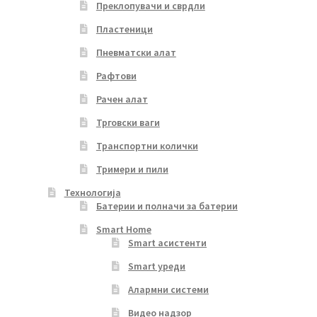
Преклопувачи и сврдли
Пластеници
Пневматски алат
Рафтови
Рачен алат
Трговски ваги
Транспортни колички
Тримери и пили
Технологија
Батерии и полначи за батерии
Smart Home
Smart асистенти
Smart уреди
Алармни системи
Видео надзор