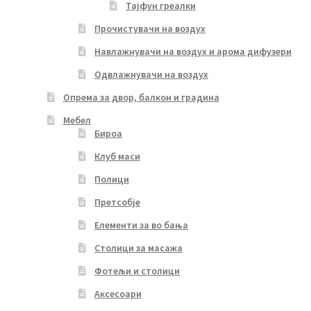
Тајфун греалки
Прочистувачи на воздух
Навлажнувачи на воздух и арома дифузери
Одвлажнувачи на воздух
Опрема за двор, балкон и градина
Мебел
Бироа
Клуб маси
Полици
Претсобје
Елементи за во бања
Столици за масажа
Фотељи и столици
Аксесоари