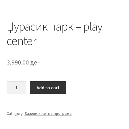
Џурасик парк – play
center
3,990.00
ден
Џурасик
Add to cart
парк
–
play
center
Category:
Базени и летна програма
quantity