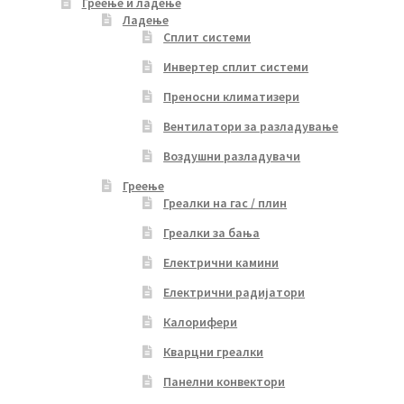
Греење и ладење
Ладење
Сплит системи
Инвертер сплит системи
Преносни климатизери
Вентилатори за разладување
Воздушни разладувачи
Греење
Греалки на гас / плин
Греалки за бања
Електрични камини
Електрични радијатори
Калорифери
Кварцни греалки
Панелни конвектори