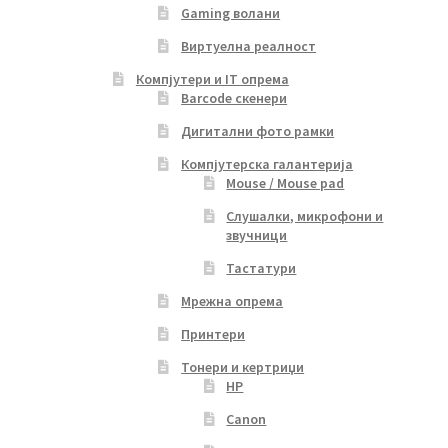
Gaming волани
Виртуелна реалност
Компјутери и IT опрема
Barcode скенери
Дигитални фото рамки
Компјутерска галантерија
Mouse / Mouse pad
Слушалки, микрофони и
звучници
Тастатури
Мрежна опрема
Принтери
Тонери и кертриџи
HP
Canon