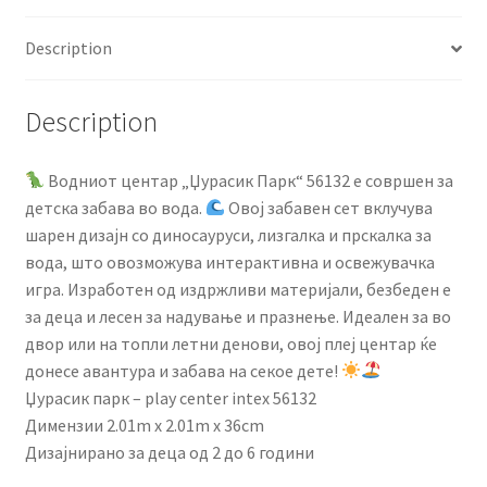
Description
Description
Водниот центар „Џурасик Парк“ 56132 е совршен за
детска забава во вода.
Овој забавен сет вклучува
шарен дизајн со диносауруси, лизгалка и прскалка за
вода, што овозможува интерактивна и освежувачка
игра. Изработен од издржливи материјали, безбеден е
за деца и лесен за надување и празнење. Идеален за во
двор или на топли летни денови, овој плеј центар ќе
донесе авантура и забава на секое дете!
Џурасик парк – play center intex 56132
Димензии 2.01m x 2.01m x 36cm
Дизајнирано за деца од 2 до 6 години