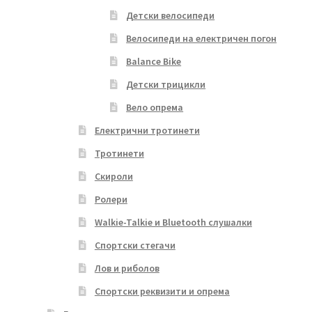
Детски велосипеди
Велосипеди на електричен погон
Balance Bike
Детски трицикли
Вело опрема
Електрични тротинети
Тротинети
Скироли
Ролери
Walkie-Talkie и Bluetooth слушалки
Спортски стегачи
Лов и риболов
Спортски реквизити и опрема