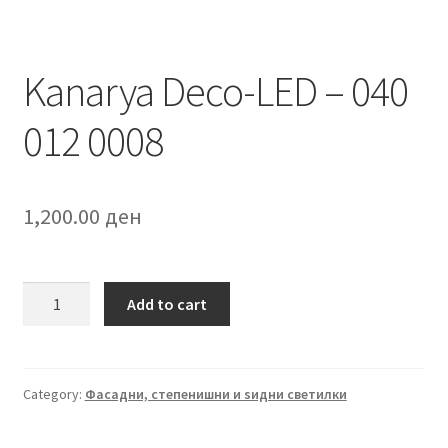
Kanarya Deco-LED – 040
012 0008
1,200.00
ден
Kanarya
Add to cart
Deco-
LED
-
040
Category:
Фасадни, степенишни и ѕидни светилки
012
0008