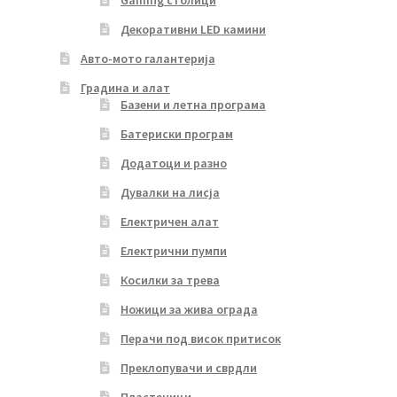
Декоративни LED камини
Авто-мото галантерија
Градина и алат
Базени и летна програма
Батериски програм
Додатоци и разно
Дувалки на лисја
Електричен алат
Електрични пумпи
Косилки за трева
Ножици за жива ограда
Перачи под висок притисок
Преклопувачи и сврдли
Пластеници