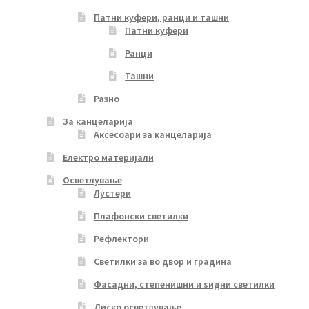
Патни куфери, ранци и ташни
Патни куфери
Ранци
Ташни
Разно
За канцеларија
Аксесоари за канцеларија
Електро материјали
Осветлување
Лустери
Плафонски светилки
Рефлектори
Светилки за во двор и градина
Фасадни, степенишни и ѕидни светилки
Диско осветлување