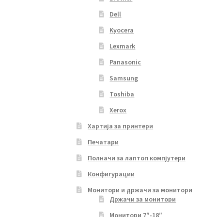
Dell
Kyocera
Lexmark
Panasonic
Samsung
Toshiba
Xerox
Хартија за принтери
Печатари
Полначи за лаптоп компјутери
Конфигурации
Монитори и држачи за монитори
Држачи за монитори
Монитори 7″-18″