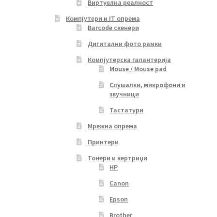
Виртуелна реалност
Компјутери и IT опрема
Barcode скенери
Дигитални фото рамки
Компјутерска галантерија
Mouse / Mouse pad
Слушалки, микрофони и
звучници
Тастатури
Мрежна опрема
Принтери
Тонери и кертриџи
HP
Canon
Epson
Brother