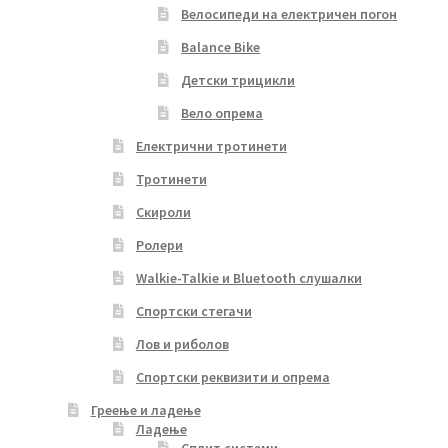
Велосипеди на електричен погон
Balance Bike
Детски трицикли
Вело опрема
Електрични тротинети
Тротинети
Скироли
Ролери
Walkie-Talkie и Bluetooth слушалки
Спортски стегачи
Лов и риболов
Спортски реквизити и опрема
Греење и ладење
Ладење
Сплит системи