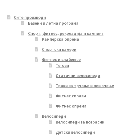
Сите производи
Базени и летна програма
Спорт, фитнес, рекреација и кампинг
Камперска опрема
Спортски камери
Фитнес и слабеење
Тегови
Статични велосипеди
Траки за трчање и пешачење
Фитнес справи
Фитнес опрема
Велосипеди
Велосипеди за возрасни
Детски велосипеди