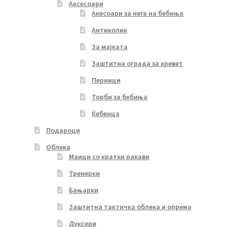
Аксесоари
Акесоари за нега на бебиња
Антиколик
За мајката
Заштитна ограда за кревет
Перници
Торби за бебиња
Ќебенца
Подароци
Облека
Маици со кратки ракави
Тренерки
Бањарки
Заштитна тактичка облека и опрема
Дуксери