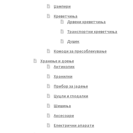
Џампери
Креветчиња
Дрвени креветчиња
Транспортни креветчиња
Душек
Комоди за пресоблекување
Хранење и доење
Антиколик
Хранилки
Прибор за јадење
Цуцли и глодалки
Шишиња
Аксесоари
Електрични апарати