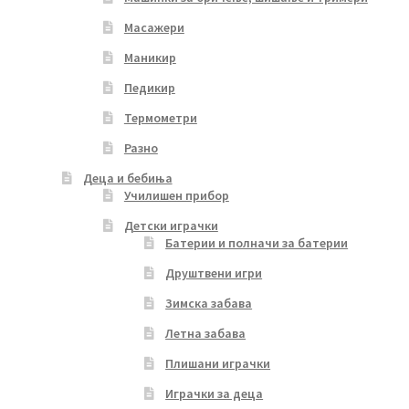
Масажери
Маникир
Педикир
Термометри
Разно
Деца и бебиња
Училишен прибор
Детски играчки
Батерии и полначи за батерии
Друштвени игри
Зимска забава
Летна забава
Плишани играчки
Играчки за деца