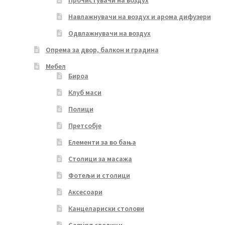
Навлажнувачи на воздух и арома дифузери
Одвлажнувачи на воздух
Опрема за двор, балкон и градина
Мебел
Бироа
Клуб маси
Полици
Претсобје
Елементи за во бања
Столици за масажа
Фотељи и столици
Аксесоари
Канцелариски столови
Gaming столици