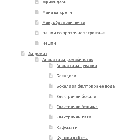
Фрижидери
Мини шпорети
Микробранови печки
Чешми со проточно загревање
Чешми
За домот
Апарати за домаќинство
Апарати за пуканки
Блендери
Бокали за филтрирање вода
Електрични бокали
Електрични ѓезвиња
Електрични тави
Кафемати
Кујнски роботи