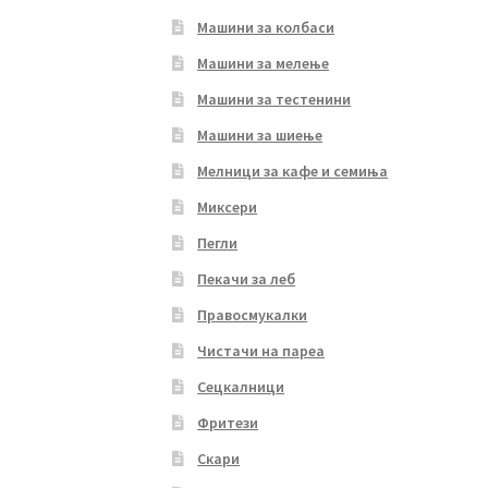
Машини за колбаси
Машини за мелење
Машини за тестенини
Машини за шиење
Мелници за кафе и семиња
Миксери
Пегли
Пекачи за леб
Правосмукалки
Чистачи на пареа
Сецкалници
Фритези
Скари