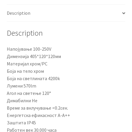
quantity
Description
Description
Напојување 100-250V
Димензија 405*120*120мм
Материјал хром/PC
Боја на тело хром
Боја на светлината 4200k
Лумени 570lm
Агол на светење 120°
Димабилни Не
Време за вклучување <0.2сек.
Енергетска ефикасност A-A++
Заштита IP45
Работен век 30.000 часа