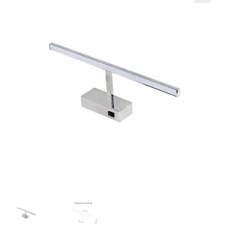
Кошничка
Мој профил
Рекламации и замена на производ
Сите производи
Услови за користење