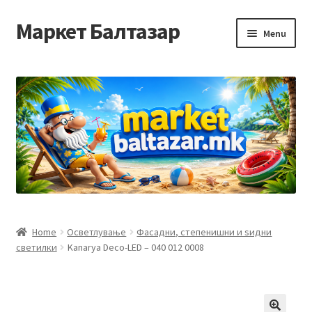
Маркет Балтазар
Skip
Skip
Menu
to
to
navigation
content
Home
Checkout
Homepage
Privacy Policy
Достава и начин на плаќање
Home
Осветлување
Фасадни, степенишни и ѕидни
светилки
Kanarya Deco-LED – 040 012 0008
Контакт
Корисничка подршка