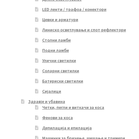
LED ленти / трафоа / конектори
Цевки и арматури
Линиско осветлување и спот рефлектори
Столни ламби
Подни ламби
Улични светилки
Соларни светилки
Батериски светилки
Сијалици
Здравје и убавина
Четки, пегли и виткачи за коса
Фенови за коса
Депилација и епилација
Машинки за бричење, шишање и тримери