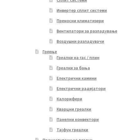
Инвертер сплит системи
Преносни климатизери
Вентилатори за разладување
Воздушни разладувачи
Греење
Греалки на гас / плин
Греалки за бања
Електрични камини
Електрични радијатори
Калорифери
Кварцни греалки
Панелни конвектори
Тајфун греалки
Прочистувачи на воздух