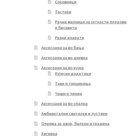
Соковници
Тостери
Рачни мелници за јаткасти плодови
и бисквити
Разни апарати
Аксесоари за во бања
Аксесоари за во дневна
Аксесоари за во кујна
Кујнски додатоци
Тави и тенџериња
Чаши и чинии
Аксесоари за во спална
Амбиентални светилки и лустери
Опрема за двор, балкон и градина
Хигиена